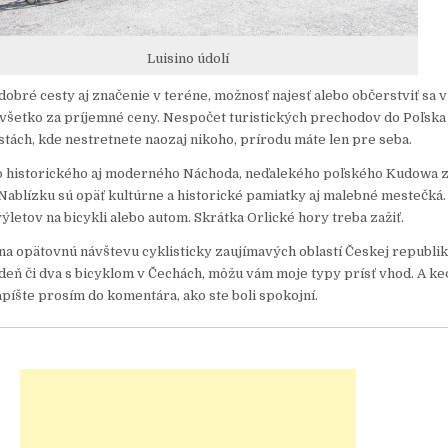
Luisino údolí
 dobré cesty aj značenie v teréne, možnosť najesť alebo občerstviť sa v
o všetko za príjemné ceny. Nespočet turistických prechodov do Poľska
stách, kde nestretnete naozaj nikoho, prírodu máte len pre seba.
do historického aj moderného Náchoda, neďalekého poľského Kudowa z
ablízku sú opäť kultúrne a historické pamiatky aj malebné mestečká.
letov na bicykli alebo autom. Skrátka Orlické hory treba zažiť.
 na opätovnú návštevu cyklisticky zaujímavých oblastí Českej republik
ždeň či dva s bicyklom v Čechách, môžu vám moje typy prísť vhod. A ke
apíšte prosím do komentára, ako ste boli spokojní.