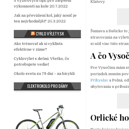
5 výživových tipů pro zlepšení
Klatovy.
výkonnosti na kole
20.7.2022
Jak na převážení kol, jaký nosič je
ten nejvhodnější?
25.3.2022
Šumava a Sušicko to
CYKLO VÝLETY.SK
stravovania na výlet
si užil viac túto str
Ako trénovať ak si cyklista
efektívne v zime?
A čo Vyso
Cyklovýlet s deťmi: Všetko, čo
potrebujete vedieť
Pre Vysočinu mám svo
Okolo sveta za 79 dní – na bicykli
poriadok musím pove
Přibyslav
a Polná, od
ELEKTROKOLO PRO DÁMY
ubytovania u príbuzn
Orlické ho