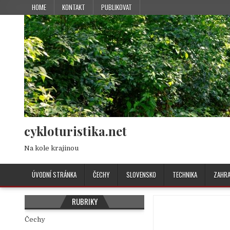
HOME
KONTAKT
PUBLIKOVAT
cykloturistika.net
Na kole krajinou
ÚVODNÍ STRÁNKA
ČECHY
SLOVENSKO
TECHNIKA
ZAHRA
RUBRIKY
Čechy