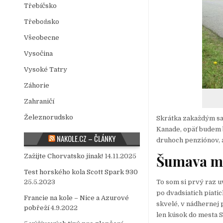
Třebíčsko
Třeboňsko
Všeobecne
Vysočina
Vysoké Tatry
Záhorie
Zahraničí
Železnorudsko
Skrátka zakaždým sa 
Kanade, opäť budem bý
NAKOLE.CZ – ČLÁNKY
druhoch penziónov, a
Šumava má
Zažijte Chorvatsko jinak!
14.11.2025
Test horského kola Scott Spark 930
To som si prvý raz 
25.5.2023
po dvadsiatich piati
Francie na kole – Nice a Azurové
skvelé, v nádhernej 
pobřeží
4.9.2022
len kúsok do mesta S