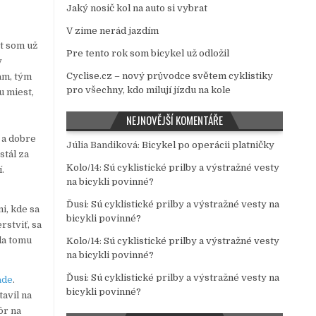
Jaký nosič kol na auto si vybrat
V zime nerád jazdím
st som už
Pre tento rok som bicykel už odložil
v
Cyclise.cz – nový průvodce světem cyklistiky
ľam, tým
pro všechny, kdo milují jízdu na kole
u miest,
NEJNOVĚJŠÍ KOMENTÁŘE
 a dobre
Júlia Bandiková
:
Bicykel po operácii platničky
stál za
Kolo/14
:
Sú cyklistické prilby a výstražné vesty
.
na bicykli povinné?
Ďusi
:
Sú cyklistické prilby a výstražné vesty na
i, kde sa
bicykli povinné?
rstviť, sa
oda tomu
Kolo/14
:
Sú cyklistické prilby a výstražné vesty
na bicykli povinné?
Ďusi
:
Sú cyklistické prilby a výstražné vesty na
ade
.
bicykli povinné?
tavil na
ôr na