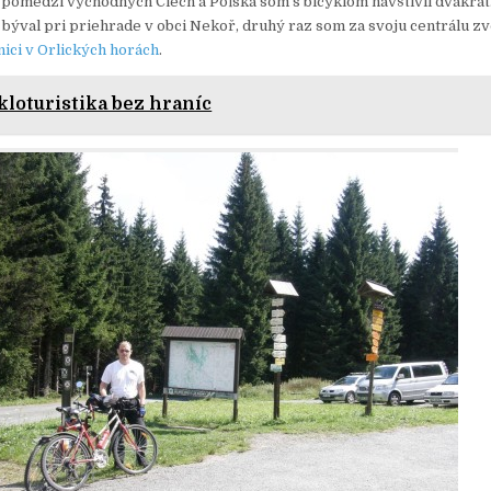
 pomedzí východných Čiech a Poľska som s bicyklom navštívil dvakrát
býval pri priehrade v obci Nekoř, druhý raz som za svoju centrálu zvo
ici v Orlických horách
.
kloturistika bez hraníc