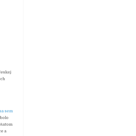
Českej
ych
 sa sem
 bolo
. Autom
ce a