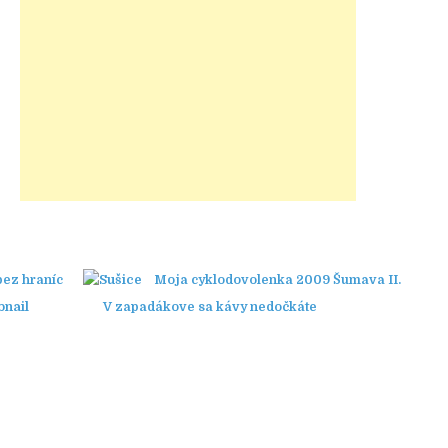
bez hraníc
Moja cyklodovolenka 2009 Šumava II.
V zapadákove sa kávy nedočkáte