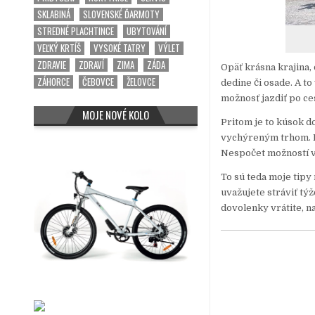
SKLABINÁ
SLOVENSKÉ ĎARMOTY
STREDNÉ PLACHTINCE
UBYTOVÁNÍ
VEĽKÝ KRTÍŠ
VYSOKÉ TATRY
VÝLET
ZDRAVIE
ZDRAVÍ
ZIMA
ZÁDA
Opäť krásna krajina,
ZÁHORCE
ČEBOVCE
ŽELOVCE
dedine či osade. A t
možnosť jazdiť po ce
MOJE NOVÉ KOLO
Pritom je to kúsok 
vychýreným trhom. N
Nespočet možností vý
To sú teda moje tipy
uvažujete stráviť tý
dovolenky vrátite, n