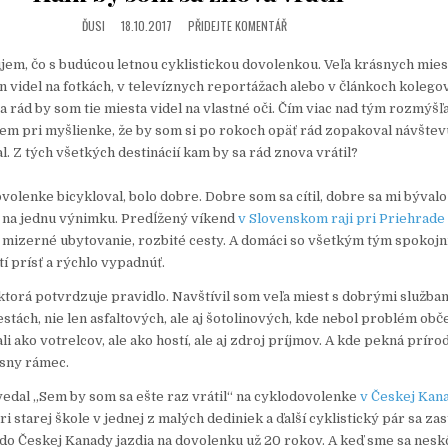
T
E
ĎUSI
18.10.2017
PŘIDEJTE KOMENTÁŘ
D
I
žujem, čo s budúcou letnou cyklistickou dovolenkou. Veľa krásnych mie
N
en videl na fotkách, v televíznych reportážach alebo v článkoch kolego
 a rád by som tie miesta videl na vlastné oči. Čím viac nad tým rozmýš
ujem pri myšlienke, že by som si po rokoch opäť rád zopakoval návštev
l. Z tých všetkých destinácií kam by sa rád znova vrátil?
volenke bicykloval, bolo dobre. Dobre som sa cítil, dobre sa mi bývalo
až na jednu výnimku. Predĺžený víkend
v Slovenskom raji pri Priehrade
 mizerné ubytovanie, rozbité cesty. A domáci so všetkým tým spokojní
í prísť a rýchlo vypadnúť.
 ktorá potvrdzuje pravidlo. Navštívil som veľa miest s dobrými službam
stách, nie len asfaltových, ale aj šotolinových, kde nebol problém obče
i ako votrelcov, ale ako hostí, ale aj zdroj príjmov. A kde pekná prír
sny rámec.
edal „Sem by som sa ešte raz vrátil“ na cyklodovolenke
v Českej Kan
i starej škole v jednej z malých dediniek a ďalší cyklistický pár sa zas
 do Českej Kanady jazdia na dovolenku už 20 rokov. A keď sme sa nesk