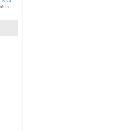
.
Prvú
lil o