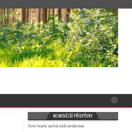
NEJNOVĚJŠÍ PŘÍSPĚVKY
Toto teplo na bicykli nedávam