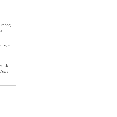
 každej
 a
droj s
y. Ak
ď sa z