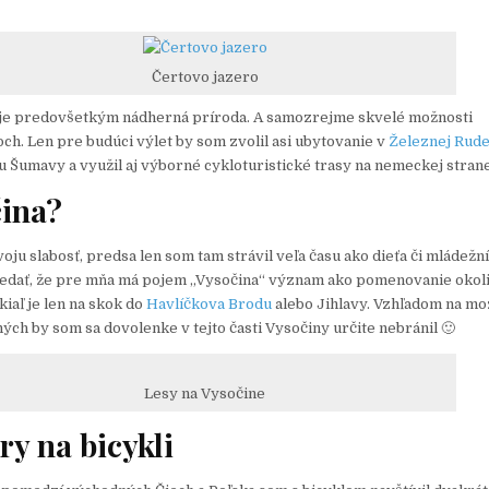
Čertovo jazero
 je predovšetkým nádherná príroda. A samozrejme skvelé možnosti
och. Len pre budúci výlet by som zvolil asi ubytovanie v
Železnej Rud
anu Šumavy a využil aj výborné cykloturistické trasy na nemeckej stran
čina?
ju slabosť, predsa len som tam strávil veľa času ako dieťa či mládežní
dať, že pre mňa má pojem „Vysočina“ význam ako pomenovanie okoli
kiaľ je len na skok do
Havlíčkova Brodu
alebo Jihlavy. Vzhľadom na mo
ých by som sa dovolenke v tejto časti Vysočiny určite nebránil 🙂
Lesy na Vysočine
ry na bicykli