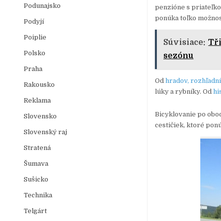
Podunajsko
penzióne s priateľko
ponúka toľko možnost
Podyjí
Poiplie
Súvisiace:
Tři
Polsko
sezónu
Praha
Od
hradov, rozhľadn
Rakousko
lúky a rybníky. Od
hi
Reklama
Bicyklovanie po obo
Slovensko
cestičiek, ktoré po
Slovenský raj
Stratená
Šumava
Sušicko
Technika
Telgárt