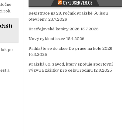
CYKLOSERVER.CZ
utočne
i rok.
Registrace na 28. ročník Pražské 50 jsou
otevřeny.
23.7.2026
říští
Bratřejovské kotáry 2026
15.7.2026
Nový cykloatlas.cz
18.4.2026
Přihlašte se do akce Do práce na kole 2026
edok po
16.3.2026
Pražská 50: závod, který spojuje sportovní
iest a
výzvu a zážitky pro celou rodinu
12.9.2025