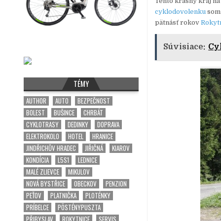
Tento krásny kraj na
cyklodovolenku
som 
pätnásť rokov
Rokytn
Súvisiace:
Cy
TÉMY
AUTHOR
AUTO
BEZPEČNOST
BOLEST
BUŠINCE
CHRBÁT
CYKLOTRASY
DEDINKY
DOPRAVA
ELEKTROKOLO
HOTEL
HRANICE
JINDŘICHŮV HRADEC
JIŘIČNÁ
KIAROV
KONDÍCIA
L5S1
LEDNICE
MALÉ ZLIEVCE
MIKULOV
NOVÁ BYSTŘICE
OBECKOV
PENZION
PEŤOV
PLATNIČKA
PLOTÉNKY
PRÍBELCE
PÖSTÉNYPUSZTA
PŘIBYSLAV
ROKYTNICE
SERVIS