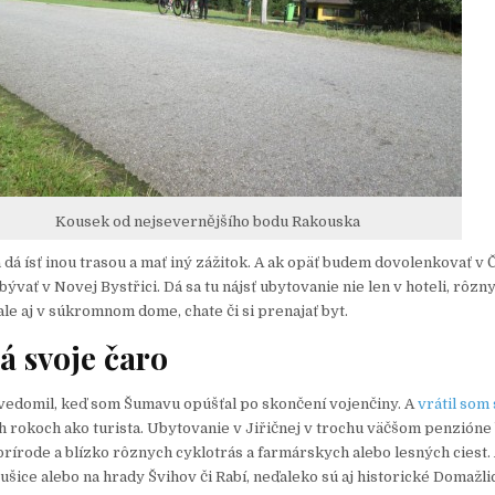
Kousek od nejsevernějšího bodu Rakouska
dá ísť inou trasou a mať iný zážitok. A ak opäť budem dovolenkovať v 
vať v Novej Bystřici. Dá sa tu nájsť ubytovanie nie len v hoteli, rôzn
le aj v súkromnom dome, chate či si prenajať byt.
 svoje čaro
uvedomil, keď som Šumavu opúšťal po skončení vojenčiny. A
vrátil som
ch rokoch ako turista. Ubytovanie v Jiřičnej v trochu väčšom penzióne
prírode a blízko rôznych cyklotrás a farmárskych alebo lesných ciest
ušice alebo na hrady Švihov či Rabí, neďaleko sú aj historické Domažli