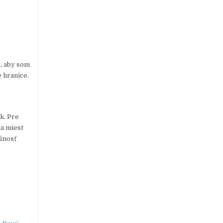
e
, aby som
e hranice.
k. Pre
a miest
žnosť