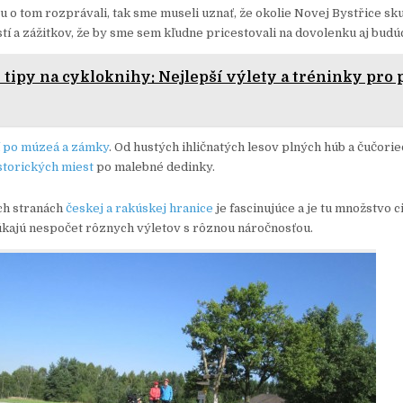
u o tom rozprávali, tak sme museli uznať, že okolie Novej Bystřice sk
í a zážitkov, že by sme sem kľudne pricestovali na dovolenku aj budúc
 tipy na cykloknihy: Nejlepší výlety a tréninky pro p
í po múzeá a zámky
. Od hustých ihličnatých lesov plných húb a čučori
storických miest
po malebné dedinky.
ch stranách
českej a rakúskej hranice
je fascinujúce a je tu množstvo c
núkajú nespočet rôznych výletov s rôznou náročnosťou.