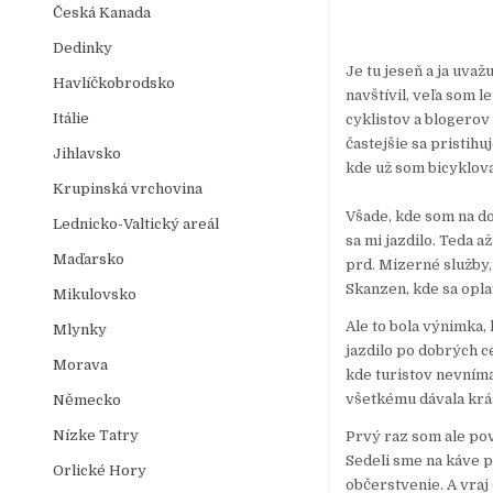
Česká Kanada
Dedinky
Je tu jeseň a ja uva
Havlíčkobrodsko
navštívil, veľa som l
Itálie
cyklistov a blogerov
častejšie sa pristih
Jihlavsko
kde už som bicyklova
Krupinská vrchovina
Všade, kde som na do
Lednicko-Valtický areál
sa mi jazdilo. Teda 
Maďarsko
prd. Mizerné služby,
Skanzen, kde sa oplat
Mikulovsko
Ale to bola výnimka,
Mlynky
jazdilo po dobrých ce
Morava
kde turistov nevnímal
všetkému dávala krá
Německo
Nízke Tatry
Prvý raz som ale pov
Sedeli sme na káve pr
Orlické Hory
občerstvenie. A vraj