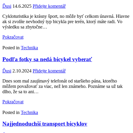
Ďusi
14.6.2025
Přidejte komentář
Cykloturistika je krásny šport, no môže byť celkom únavná. Hlavne
ak si zvolíte nevhodný typ bicykla pre terén, ktorý máte radi. Vo
výsledku sa zbytočne…
Pokračovat
Posted in
Technika
Podľa fotky sa nedá bicykel vyberať
Ďusi
2.10.2024
Přidejte komentář
Dnes som mal zaujímavý telefonát od staršieho pána, ktorého
môžem považovať za viac, než len známeho. Poznáme sa už tak
dlho, že sa to ani…
Pokračovat
Posted in
Technika
Najjednoduchší transport bicyklov