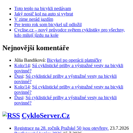
Toto teplo na bicykli nedávam
Jaký nosič kol na auto si vybrat
V zime nerád jazdím
Pre tento rok som bicykel už odložil
Cyclise.cz – nový průvodce světem cyklistiky pro všechny,
kdo milují jízdu na kole
Nejnovější komentáře
Júlia Bandiková
:
Bicykel po operácii platničky
Kolo/14
:
Sú cyklistické prilby a výstražné vesty na bicykli
povinné?
Ďusi
:
Sú cyklistické prilby a výstražné vesty na bicykli
povinné?
Kolo/14
:
Sú cyklistické prilby a výstražné vesty na bicykli
povinné?
Ďusi
:
Sú cyklistické prilby a výstražné vesty na bicykli
povinné?
CykloServer.Cz
Registrace na 28. ročník Pražské 50 jsou otevřeny.
23.7.2026