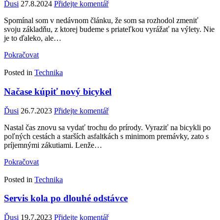
Ďusi
27.8.2024
Přidejte komentář
Spomínal som v nedávnom článku, že som sa rozhodol zmeniť
svoju základňu, z ktorej budeme s priateľkou vyrážať na výlety. Nie
je to ďaleko, ale…
Pokračovat
Posted in
Technika
Načase kúpiť nový bicykel
Ďusi
26.7.2023
Přidejte komentář
Nastal čas znovu sa vydať trochu do prírody. Vyraziť na bicykli po
poľných cestách a starších asfaltkách s minimom premávky, zato s
príjemnými zákutiami. Lenže…
Pokračovat
Posted in
Technika
Servis kola po dlouhé odstávce
Ďusi
19.7.2023
Přidejte komentář