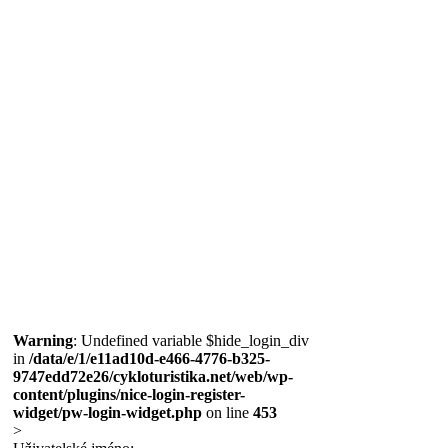
Warning
: Undefined variable $hide_login_div
in
/data/e/1/e11ad10d-e466-4776-b325-
9747edd72e26/cykloturistika.net/web/wp-
content/plugins/nice-login-register-
widget/pw-login-widget.php
on line
453
>