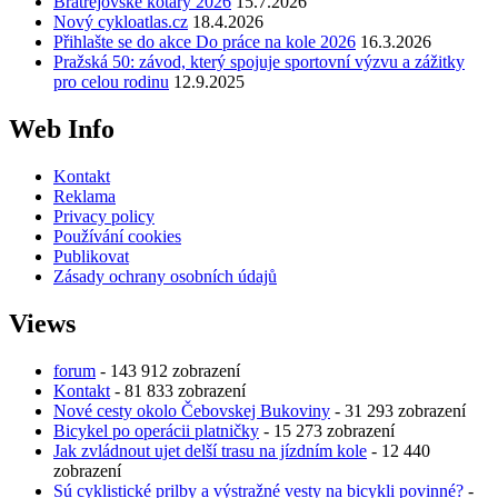
Bratřejovské kotáry 2026
15.7.2026
Nový cykloatlas.cz
18.4.2026
Přihlašte se do akce Do práce na kole 2026
16.3.2026
Pražská 50: závod, který spojuje sportovní výzvu a zážitky
pro celou rodinu
12.9.2025
Web Info
Kontakt
Reklama
Privacy policy
Používání cookies
Publikovat
Zásady ochrany osobních údajů
Views
forum
- 143 912 zobrazení
Kontakt
- 81 833 zobrazení
Nové cesty okolo Čebovskej Bukoviny
- 31 293 zobrazení
Bicykel po operácii platničky
- 15 273 zobrazení
Jak zvládnout ujet delší trasu na jízdním kole
- 12 440
zobrazení
Sú cyklistické prilby a výstražné vesty na bicykli povinné?
-