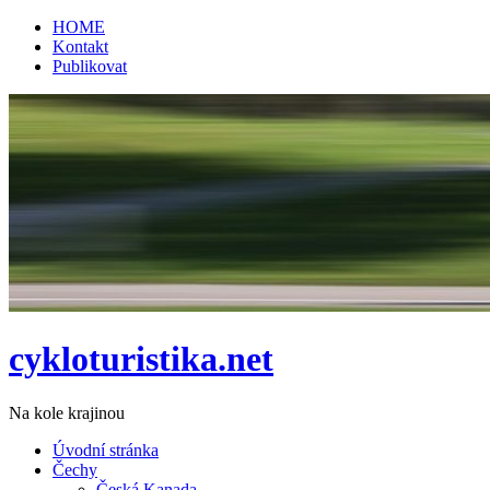
HOME
Kontakt
Publikovat
cykloturistika.net
Na kole krajinou
Úvodní stránka
Čechy
Česká Kanada