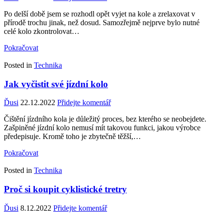
Po delší době jsem se rozhodl opět vyjet na kole a zrelaxovat v
přírodě trochu jinak, než dosud. Samozřejmě nejprve bylo nutné
celé kolo zkontrolovat…
Pokračovat
Posted in
Technika
Jak vyčistit své jízdní kolo
Ďusi
22.12.2022
Přidejte komentář
Čištění jízdního kola je důležitý proces, bez kterého se neobejdete.
Zašpiněné jízdní kolo nemusí mít takovou funkci, jakou výrobce
předepisuje. Kromě toho je zbytečně těžší,…
Pokračovat
Posted in
Technika
Proč si koupit cyklistické tretry
Ďusi
8.12.2022
Přidejte komentář