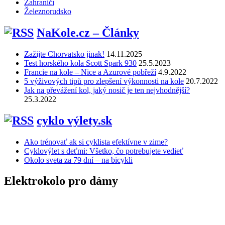
Zahraničí
Železnorudsko
NaKole.cz – Články
Zažijte Chorvatsko jinak!
14.11.2025
Test horského kola Scott Spark 930
25.5.2023
Francie na kole – Nice a Azurové pobřeží
4.9.2022
5 výživových tipů pro zlepšení výkonnosti na kole
20.7.2022
Jak na převážení kol, jaký nosič je ten nejvhodnější?
25.3.2022
cyklo výlety.sk
Ako trénovať ak si cyklista efektívne v zime?
Cyklovýlet s deťmi: Všetko, čo potrebujete vedieť
Okolo sveta za 79 dní – na bicykli
Elektrokolo pro dámy