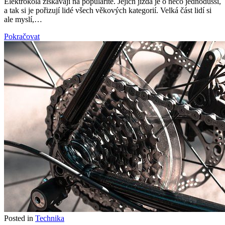
Elektrokola získávají na popularitě. Jejich jízda je o něco jednodušší,
a tak si je pořizují lidé všech věkových kategorií. Velká část lidí si
ale myslí,…
Pokračovat
Posted in
Technika