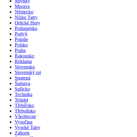
Mlynky
Morava
Německo
Nízke Tatry
Orlické Hory
Podunajsko
Podyjí
Poiplie
Polsko
Praha
Rakousko
Reklama
Slovensko
Slovenský raj
Stratená
Šumava
Sušicko
Technika
Telgárt
Třebíčsko
Třeboňsko
Všeobecne
Vysočina
Vysoké Tatry
Záhorie