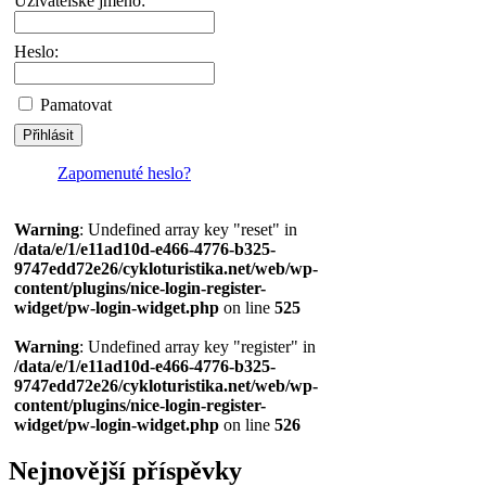
Uživatelské jméno:
Heslo:
Pamatovat
Zapomenuté heslo?
Warning
: Undefined array key "reset" in
/data/e/1/e11ad10d-e466-4776-b325-
9747edd72e26/cykloturistika.net/web/wp-
content/plugins/nice-login-register-
widget/pw-login-widget.php
on line
525
Warning
: Undefined array key "register" in
/data/e/1/e11ad10d-e466-4776-b325-
9747edd72e26/cykloturistika.net/web/wp-
content/plugins/nice-login-register-
widget/pw-login-widget.php
on line
526
Nejnovější příspěvky