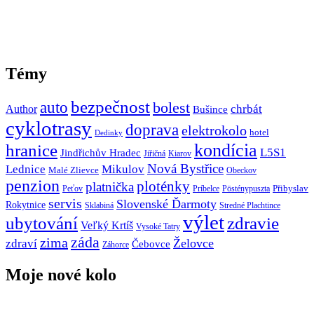
Témy
bezpečnost
auto
bolest
Author
chrbát
Bušince
cyklotrasy
doprava
elektrokolo
hotel
Dedinky
hranice
kondícia
L5S1
Jindřichův Hradec
Jiřičná
Kiarov
Nová Bystřice
Lednice
Mikulov
Malé Zlievce
Obeckov
penzion
ploténky
platnička
Přibyslav
Peťov
Príbelce
Pösténypuszta
servis
Slovenské Ďarmoty
Rokytnice
Sklabiná
Stredné Plachtince
výlet
ubytování
zdravie
Veľký Krtíš
Vysoké Tatry
záda
zima
Želovce
zdraví
Čebovce
Záhorce
Moje nové kolo