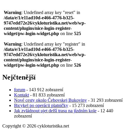
Warning
: Undefined array key "reset" in
/data/e/1/e11ad10d-e466-4776-b325-
9747edd72e26/cykloturistika.net/web/wp-
content/plugins/nice-login-register-
widget/pw-login-widget.php
on line
525
Warning
: Undefined array key "register" in
/data/e/1/e11ad10d-e466-4776-b325-
9747edd72e26/cykloturistika.net/web/wp-
content/plugins/nice-login-register-
widget/pw-login-widget.php
on line
526
Nejčtenější
forum
- 143 912 zobrazení
Kontakt
- 81 833 zobrazení
Nové cesty okolo Čebovskej Bukoviny
- 31 293 zobrazení
Bicykel po operácii platničky
- 15 273 zobrazení
Jak zvládnout ujet delší trasu na jízdním kole
- 12 440
zobrazení
Copyright © 2026 cykloturistika.net