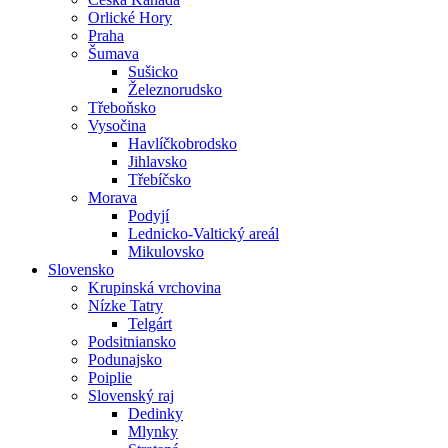
Orlické Hory
Praha
Šumava
Sušicko
Železnorudsko
Třeboňsko
Vysočina
Havlíčkobrodsko
Jihlavsko
Třebíčsko
Morava
Podyjí
Lednicko-Valtický areál
Mikulovsko
Slovensko
Krupinská vrchovina
Nízke Tatry
Telgárt
Podsitniansko
Podunajsko
Poiplie
Slovenský raj
Dedinky
Mlynky