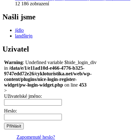
12 186 zobrazení
Našli jsme
jídlo
landštejn
Uzivatel
Warning
: Undefined variable $hide_login_div
in
/data/e/1/e11ad10d-e466-4776-b325-
9747edd72e26/cykloturistika.net/web/wp-
content/plugins/nice-login-register-
widget/pw-login-widget.php
on line
453
>
Uživatelské jméno:
Heslo:
Zapomenuté heslo?