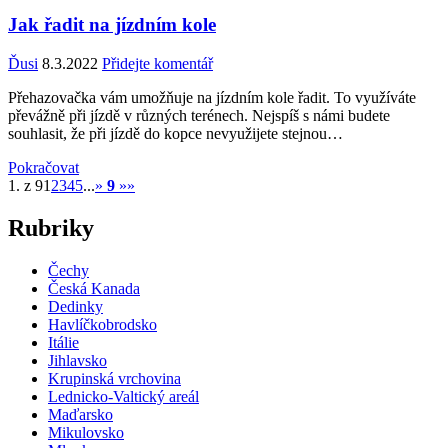
Jak řadit na jízdním kole
Ďusi
8.3.2022
Přidejte komentář
Přehazovačka vám umožňuje na jízdním kole řadit. To využíváte
převážně při jízdě v různých terénech. Nejspíš s námi budete
souhlasit, že při jízdě do kopce nevyužijete stejnou…
Pokračovat
1. z 9
1
2
3
4
5
...
»
9
»»
Rubriky
Čechy
Česká Kanada
Dedinky
Havlíčkobrodsko
Itálie
Jihlavsko
Krupinská vrchovina
Lednicko-Valtický areál
Maďarsko
Mikulovsko