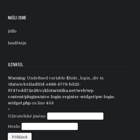
NAŠLI JSME
jídlo
landštejn
UZIVATEL
Warning
: Undefined variable $hide_login_div in
/data/e/1/e11ad10d-e466-4776-b325-
9747edd72e26/cykloturistika.net/web/wp-
content/plugins/nice-login-register-widget/pw-login-
widget.php
on line
453
>
Uživatelské jméno:
Heslo: