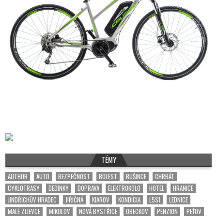
TÉMY
AUTHOR
AUTO
BEZPEČNOST
BOLEST
BUŠINCE
CHRBÁT
CYKLOTRASY
DEDINKY
DOPRAVA
ELEKTROKOLO
HOTEL
HRANICE
JINDŘICHŮV HRADEC
JIŘIČNÁ
KIAROV
KONDÍCIA
L5S1
LEDNICE
MALÉ ZLIEVCE
MIKULOV
NOVÁ BYSTŘICE
OBECKOV
PENZION
PEŤOV