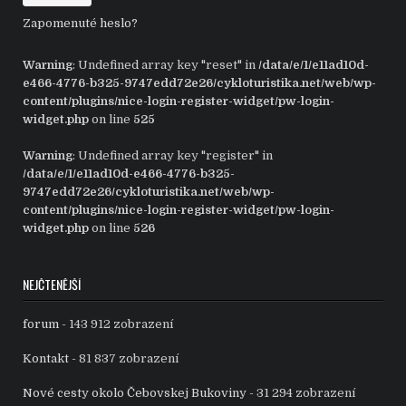
Zapomenuté heslo?
Warning
: Undefined array key "reset" in
/data/e/1/e11ad10d-
e466-4776-b325-9747edd72e26/cykloturistika.net/web/wp-
content/plugins/nice-login-register-widget/pw-login-
widget.php
on line
525
Warning
: Undefined array key "register" in
/data/e/1/e11ad10d-e466-4776-b325-
9747edd72e26/cykloturistika.net/web/wp-
content/plugins/nice-login-register-widget/pw-login-
widget.php
on line
526
NEJČTENĚJŠÍ
forum
- 143 912 zobrazení
Kontakt
- 81 837 zobrazení
Nové cesty okolo Čebovskej Bukoviny
- 31 294 zobrazení