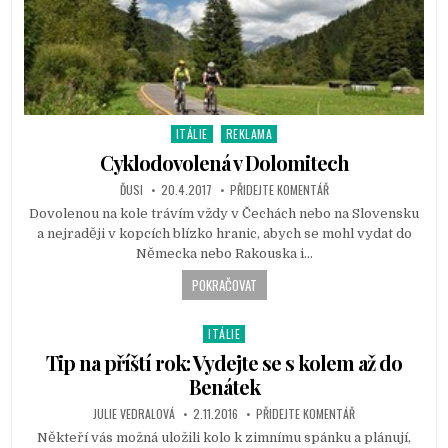
ITÁLIE
REKLAMA
P
o
Cyklodovolená v Dolomitech
s
ĎUSI
20.4.2017
PŘIDEJTE KOMENTÁŘ
t
Dovolenou na kole trávím vždy v Čechách nebo na Slovensku
e
a nejraději v kopcích blízko hranic, abych se mohl vydat do
d
Německa nebo Rakouska i…
i
n
POKRAČOVAT
ITÁLIE
P
o
Tip na příští rok: Vydejte se s kolem až do
s
Benátek
t
JULIE VEDRALOVÁ
2.11.2016
PŘIDEJTE KOMENTÁŘ
e
d
Někteří vás možná uložili kolo k zimnímu spánku a plánují,