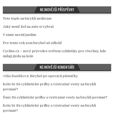
NEJNOVĚJŠÍ PŘÍSPĚVKY
Toto teplo na bicykli nedávam
Jaký nosič kol na auto si vybrat
V zime nerád jazdím
Pre tento rok som bicykel už odložil
Cyclise.cz – nový průvodce světem cyklistiky pro všechny, kdo
milují jízdu na kole
NEJNOVĚJŠÍ KOMENTÁŘE
Júlia Bandiková
:
Bicykel po operácii platničky
Kolo/14
:
Sú cyklistické prilby a výstražné vesty na bicykli
povinné?
Ďusi
:
Sú cyklistické prilby a výstražné vesty na bicykli povinné?
Kolo/14
:
Sú cyklistické prilby a výstražné vesty na bicykli
povinné?