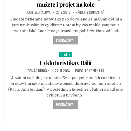
s
můžete i projet na kole
t
JULIE VEDRALOVÁ
23.9.2015
PŘIDEJTE KOMENTÁŘ
e
d
Hledáte příjemné letovisko pro dovolenou s malými dětmi a
i
jste navíc vášniví cyklisté? Potom by vás mohlo zaujmout
n
severoitalské Caorle na jadranském pobřeží. Narozdíl od…
POKRAČOVAT
ITÁLIE
P
o
Cykloturistika v Itálii
s
TOMÁŠ DURČÁK
22.11.2013
PŘIDEJTE KOMENTÁŘ
t
Ježdění na kole je v mnoha Evropských zemích rozšířeno
e
především jako praktický způsob dopravy po metropolích
d
(Paříž, Amsterdam). V posledních letech se však pro nadšené
i
cykloturisty všeho…
n
POKRAČOVAT