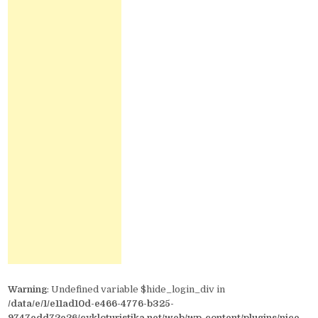
Warning
: Undefined variable $hide_login_div in
/data/e/1/e11ad10d-e466-4776-b325-
9747edd72e26/cykloturistika.net/web/wp-content/plugins/nice-