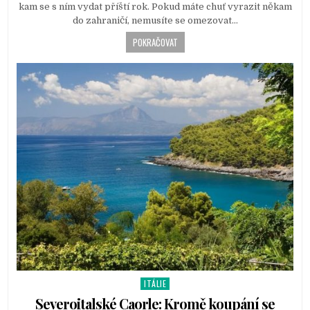
i
kam se s ním vydat příští rok. Pokud máte chuť vyrazit někam
n
do zahraničí, nemusíte se omezovat…
POKRAČOVAT
ITÁLIE
P
o
Severoitalské Caorle: Kromě koupání se