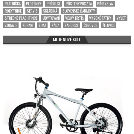
PLATNIČKA
PLOTÉNKY
PRÍBELCE
PÖSTÉNYPUSZTA
PŘIBYSLAV
ROKYTNICE
SERVIS
SKLABINÁ
SLOVENSKÉ ĎARMOTY
STREDNÉ PLACHTINCE
UBYTOVÁNÍ
VEĽKÝ KRTÍŠ
VYSOKÉ TATRY
VÝLET
ZDRAVIE
ZDRAVÍ
ZIMA
ZÁDA
ZÁHORCE
ČEBOVCE
ŽELOVCE
MOJE NOVÉ KOLO