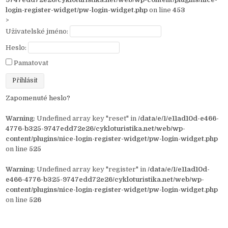
login-register-widget/pw-login-widget.php
on line
453
>
Uživatelské jméno:
Heslo:
Pamatovat
Zapomenuté heslo?
Warning
: Undefined array key "reset" in
/data/e/1/e11ad10d-e466-
4776-b325-9747edd72e26/cykloturistika.net/web/wp-
content/plugins/nice-login-register-widget/pw-login-widget.php
on line
525
Warning
: Undefined array key "register" in
/data/e/1/e11ad10d-
e466-4776-b325-9747edd72e26/cykloturistika.net/web/wp-
content/plugins/nice-login-register-widget/pw-login-widget.php
on line
526