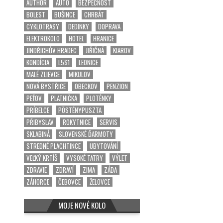
AUTHOR
AUTO
BEZPEČNOST
BOLEST
BUŠINCE
CHRBÁT
CYKLOTRASY
DEDINKY
DOPRAVA
ELEKTROKOLO
HOTEL
HRANICE
JINDŘICHŮV HRADEC
JIŘIČNÁ
KIAROV
KONDÍCIA
L5S1
LEDNICE
MALÉ ZLIEVCE
MIKULOV
NOVÁ BYSTŘICE
OBECKOV
PENZION
PEŤOV
PLATNIČKA
PLOTÉNKY
PRÍBELCE
PÖSTÉNYPUSZTA
PŘIBYSLAV
ROKYTNICE
SERVIS
SKLABINÁ
SLOVENSKÉ ĎARMOTY
STREDNÉ PLACHTINCE
UBYTOVÁNÍ
VEĽKÝ KRTÍŠ
VYSOKÉ TATRY
VÝLET
ZDRAVIE
ZDRAVÍ
ZIMA
ZÁDA
ZÁHORCE
ČEBOVCE
ŽELOVCE
MOJE NOVÉ KOLO