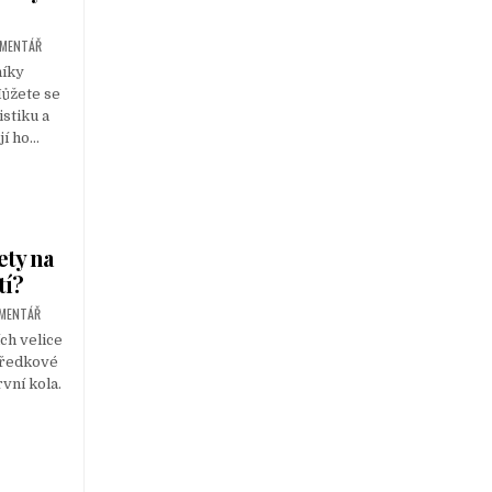
OMENTÁŘ
níky
ůžete se
stiku a
jí ho…
ety na
tí?
OMENTÁŘ
ch velice
 předkové
rvní kola.