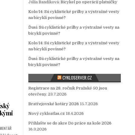
Júlia Bandiková
:
Bicykel po operácii platničky
Kolo/14
:
Sú cyklistické prilby a výstražné vesty
na bicykli povinné?
Ďusi
:
Sú cyklistické prilby a výstražné vesty na
bicykli povinné?
Kolo/14
:
Sú cyklistické prilby a výstražné vesty
na bicykli povinné?
Ďusi
:
Sú cyklistické prilby a výstražné vesty na
bicykli povinné?
CYKLOSERVER.CZ
Registrace na 28. ročník Pražské 50 jsou
otevřeny.
23.7.2026
Bratřejovské kotáry 2026
15.7.2026
žský
skými
Nový cykloatlas.cz
18.4.2026
Přihlašte se do akce Do práce na kole 2026
OMENTÁŘ
16.3.2026