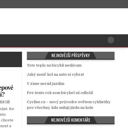
NEJNOVĚJŠÍ PŘÍSPĚVKY
Toto teplo na bicykli nedávam
Jaký nosič kol na auto si vybrat
V zime nerád jazdím
tepové
í?
Pre tento rok som bicykel už odložil
MENTÁŘ
Cyclise.cz – nový průvodce světem cyklistiky
pro všechny, kdo milují jízdu na kole
ejné. Ke
sto
NEJNOVĚJŠÍ KOMENTÁŘE
i chcete
nost a