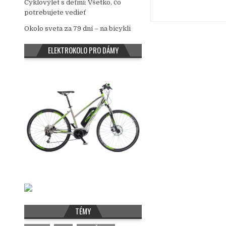
Cyklovýlet s deťmi: Všetko, čo
potrebujete vedieť
Okolo sveta za 79 dní – na bicykli
ELEKTROKOLO PRO DÁMY
TÉMY