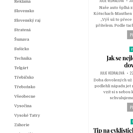
JULIE VEDRALOVÁ
30
Reklama
n
Naše auto šplhá 
Slovensko
Kötschach-Mauthen k
„Výš už to přece
Slovenský raj
přítelem. Podle tac
Stratená
P
Šumava
Sušicko
V
P
o
Jak se nej
Technika
s
do
t
Telgárt
JULIE VEDRALOVÁ
22
e
Třebíčsko
d
Doba dovolených už 
i
podlehli nápadu jet 
Třeboňsko
n
vzít si s sebou
Všeobecne
schvalujem
Vysočina
P
Vysoké Tatry
Záhorie
o
Tip na cyklistic