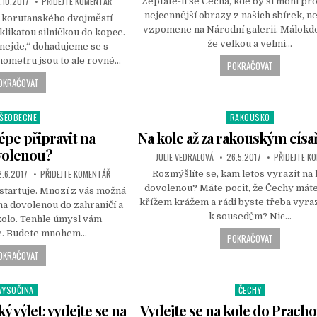
.10.2017
PŘIDEJTE KOMENTÁŘ
Zeptáte-li se Čecha, kde by si mohl pr
n
nejcennější obrazy z našich sbírek, ne
z korutanského dvojměstí
vzpomene na Národní galerii. Málokdo 
likatou silničkou do kopce.
že velkou a velmi…
 nejde,“ dohadujeme se s
hometru jsou to ale rovné…
POKRAČOVAT
OKRAČOVAT
ŠEOBECNE
RAKOUSKO
P
o
lépe připravit na
Na kole až za rakouským cís
s
volenou?
JULIE VEDRALOVÁ
26.5.2017
PŘIDEJTE K
t
.6.2017
PŘIDEJTE KOMENTÁŘ
Rozmýšlíte se, kam letos vyrazit na 
e
dovolenou? Máte pocit, že Čechy mát
d
startuje. Mnozí z vás možná
křížem krážem a rádi byste třeba vyra
i
na dovolenou do zahraničí a
k sousedům? Nic…
n
 kolo. Tenhle úmysl vám
e. Budete mnohem…
POKRAČOVAT
OKRAČOVAT
VYSOČINA
ČECHY
P
P
o
ký výlet: vydejte se na
Vydejte se na kole do Prach