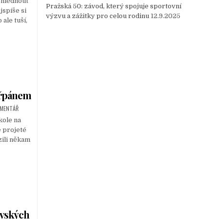
ohlédnout
Pražská 50: závod, který spojuje sportovní
jspíše si
výzvu a zážitky pro celou rodinu
12.9.2025
ale tuší,
ařpánem
OMENTÁŘ
kole na
e projeté
zili někam
ovských