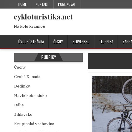
HOME
KONTAKT
PUBLIKOVAT
cykloturistika.net
Na kole krajinou
ÚVODNÍ STRÁNKA
ČECHY
SLOVENSKO
TECHNIKA
ZAHRA
RUBRIKY
Čechy
Česká Kanada
Dedinky
Havlíčkobrodsko
Itálie
Jihlavsko
Krupinská vrchovina