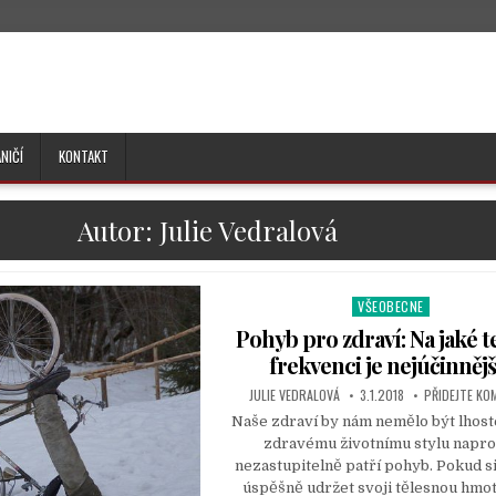
NIČÍ
KONTAKT
Autor:
Julie Vedralová
VŠEOBECNE
P
o
Pohyb pro zdraví: Na jaké 
s
frekvenci je nejúčinnějš
t
JULIE VEDRALOVÁ
3.1.2018
PŘIDEJTE KO
e
d
Naše zdraví by nám nemělo být lhost
i
zdravému životnímu stylu napro
n
nezastupitelně patří pohyb. Pokud s
úspěšně udržet svoji tělesnou hmot