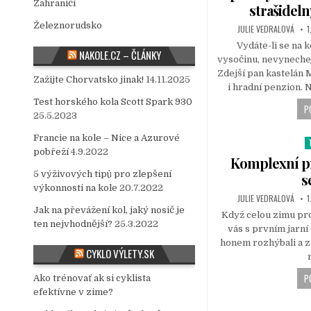
s
Zahraničí
strašideln
t
Železnorudsko
JULIE VEDRALOVÁ
1
e
d
Vydáte-li se na
NAKOLE.CZ – ČLÁNKY
i
vysočinu, nevyneche
n
Zdejší pan kastelán
Zažijte Chorvatsko jinak!
14.11.2025
i hradní penzion. 
Test horského kola Scott Spark 930
P
25.5.2023
Francie na kole – Nice a Azurové
pobřeží
4.9.2022
o
Komplexní pr
s
5 výživových tipů pro zlepšení
s
t
výkonnosti na kole
20.7.2022
JULIE VEDRALOVÁ
1
e
Jak na převážení kol, jaký nosič je
d
Když celou zimu pr
ten nejvhodnější?
25.3.2022
i
vás s prvním jarní
n
honem rozhýbali a za
CYKLO VÝLETY.SK
P
Ako trénovať ak si cyklista
efektívne v zime?