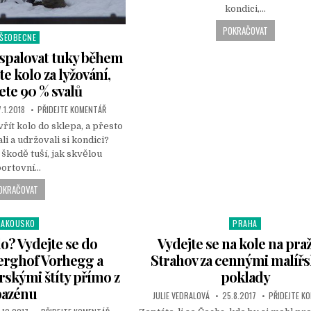
kondici,…
POKRAČOVAT
ŠEOBECNE
i spalovat tuky během
e kolo za lyžování,
te 90 % svalů
7.1.2018
PŘIDEJTE KOMENTÁŘ
vřít kolo do sklepa, a přesto
li a udržovali si kondici?
škodě tuší, jak skvělou
portovní…
OKRAČOVAT
RAKOUSKO
PRAHA
P
o
o? Vydejte se do
Vydejte se na kole na pra
s
erghof Vorhegg a
Strahov za cennými malíř
t
rskými štíty přímo z
poklady
e
bazénu
d
JULIE VEDRALOVÁ
25.8.2017
PŘIDEJTE K
i