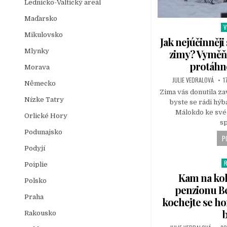
Lednicko-Valtický areál
Maďarsko
V
P
Mikulovsko
o
Jak nejúčinněj
s
Mlynky
zimy? Vyměňt
t
protáhne
Morava
e
d
JULIE VEDRALOVÁ
1
Německo
i
Zima vás donutila za
n
Nízke Tatry
byste se rádi hýba
Málokdo ke své 
Orlické Hory
s
Podunajsko
P
Podyjí
P
Poiplie
o
Kam na kol
Polsko
s
penzionu B
t
Praha
kochejte se ho
e
Rakousko
d
i