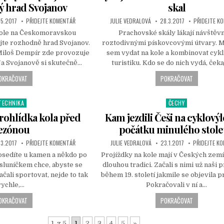
s
ý hrad Svojanov
skal
t
.5.2017
PŘIDEJTE KOMENTÁŘ
JULIE VEDRALOVÁ
28.3.2017
PŘIDEJTE K
e
d
 kole na Českomoravskou
Prachovské skály lákají návštěv
i
jte rozhodně hrad Svojanov.
roztodivnými pískovcovými útvary. M
n
 Miloš Dempír zde provozuje
sem vydat na kole a kombinovat cykli
Na Svojanově si skutečně…
turistiku. Kdo se do nich vydá, čeka
OKRAČOVAT
POKRAČOVAT
TECHNIKA
ČECHY
P
P
o
ohlídka kola před
Kam jezdili Češi na cyklovýl
s
ezónou
počátku minulého stole
t
.3.2017
PŘIDEJTE KOMENTÁŘ
JULIE VEDRALOVÁ
23.1.2017
PŘIDEJTE K
e
d
osedíte u kamen a někdo po
Projíždky na kole mají v Českých zemí
i
 sluníčkem chce, abyste se
dlouhou tradici. Začali s nimi už naši
n
čali sportovat, nejde to tak
během 19. století jakmile se objevila p
rychle,…
Pokračovali v ní a…
OKRAČOVAT
POKRAČOVAT
1. z 5
1
2
3
4
5
»