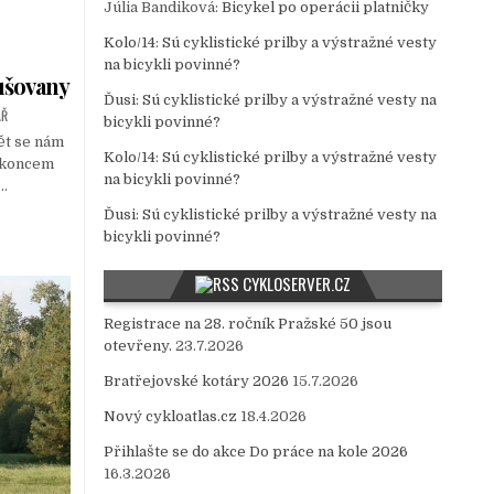
Júlia Bandiková
:
Bicykel po operácii platničky
Kolo/14
:
Sú cyklistické prilby a výstražné vesty
na bicykli povinné?
ušovany
Ďusi
:
Sú cyklistické prilby a výstražné vesty na
ÁŘ
bicykli povinné?
ět se nám
Kolo/14
:
Sú cyklistické prilby a výstražné vesty
d koncem
na bicykli povinné?
ě…
Ďusi
:
Sú cyklistické prilby a výstražné vesty na
bicykli povinné?
CYKLOSERVER.CZ
Registrace na 28. ročník Pražské 50 jsou
otevřeny.
23.7.2026
Bratřejovské kotáry 2026
15.7.2026
Nový cykloatlas.cz
18.4.2026
Přihlašte se do akce Do práce na kole 2026
16.3.2026