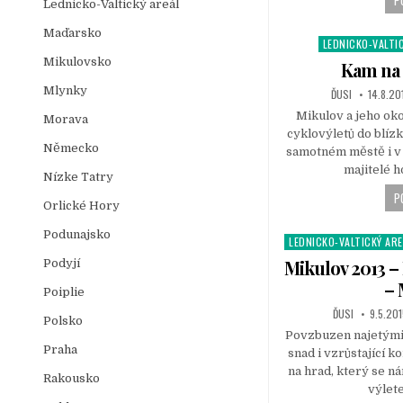
P
Lednicko-Valtický areál
Maďarsko
LEDNICKO-VALTI
P
Mikulovsko
o
Kam na 
s
Mlynky
ĎUSI
14.8.20
t
Mikulov a jeho oko
e
Morava
cyklovýletů do blízk
d
Německo
samotném městě i v 
i
majitelé h
n
Nízke Tatry
P
Orlické Hory
Podunajsko
LEDNICKO-VALTICKÝ ARE
P
o
Mikulov 2013 – 
Podyjí
s
– 
Poiplie
t
ĎUSI
9.5.201
e
Polsko
d
Povzbuzen najetými
Praha
i
snad i vzrůstající k
n
na hrad, který se n
Rakousko
výlete