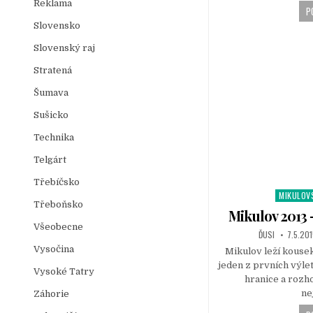
Reklama
P
Slovensko
Slovenský raj
Stratená
Šumava
Sušicko
Technika
Telgárt
Třebíčsko
MIKULOV
P
Třeboňsko
o
Mikulov 2013 
s
Všeobecne
ĎUSI
7.5.201
t
Vysočina
Mikulov leží kousek
e
jeden z prvních výlet
d
Vysoké Tatry
hranice a rozho
i
ne
n
Záhorie