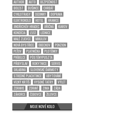
AUTHOR
AUTO
BEZPEČNOST
BOLEST
BUŠINCE
CHRBÁT
CYKLOTRASY
DEDINKY
DOPRAVA
ELEKTROKOLO
HOTEL
HRANICE
JINDŘICHŮV HRADEC
JIŘIČNÁ
KIAROV
KONDÍCIA
L5S1
LEDNICE
MALÉ ZLIEVCE
MIKULOV
NOVÁ BYSTŘICE
OBECKOV
PENZION
PEŤOV
PLATNIČKA
PLOTÉNKY
PRÍBELCE
PÖSTÉNYPUSZTA
PŘIBYSLAV
ROKYTNICE
SERVIS
SKLABINÁ
SLOVENSKÉ ĎARMOTY
STREDNÉ PLACHTINCE
UBYTOVÁNÍ
VEĽKÝ KRTÍŠ
VYSOKÉ TATRY
VÝLET
ZDRAVIE
ZDRAVÍ
ZIMA
ZÁDA
ZÁHORCE
ČEBOVCE
ŽELOVCE
MOJE NOVÉ KOLO