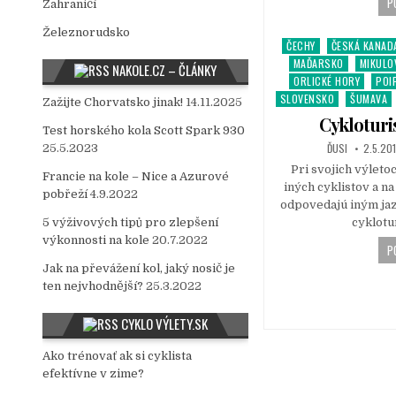
P
Zahraničí
Železnorudsko
ČECHY
ČESKÁ KANAD
P
MAĎARSKO
MIKULO
o
NAKOLE.CZ – ČLÁNKY
ORLICKÉ HORY
POI
s
SLOVENSKO
ŠUMAVA
t
Zažijte Chorvatsko jinak!
14.11.2025
e
Cykloturi
Test horského kola Scott Spark 930
d
ĎUSI
2.5.20
25.5.2023
i
Pri svojich výleto
n
Francie na kole – Nice a Azurové
iných cyklistov a n
pobřeží
4.9.2022
odpovedajú iným jaz
cyklotu
5 výživových tipů pro zlepšení
výkonnosti na kole
20.7.2022
P
Jak na převážení kol, jaký nosič je
ten nejvhodnější?
25.3.2022
CYKLO VÝLETY.SK
Ako trénovať ak si cyklista
efektívne v zime?