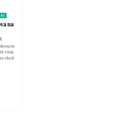
SKO
ova na
ÁŘ
blíbeným
ště však
o okolí