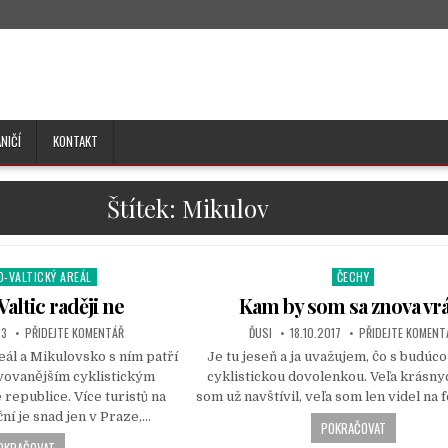
NIČÍ
KONTAKT
Štítek:
Mikulov
O-VALTICKÝ AREÁL
ČECHY
P
o
Valtic raději ne
Kam by som sa znova vrá
s
23
PŘIDEJTE KOMENTÁŘ
ĎUSI
18.10.2017
PŘIDEJTE KOMENT
t
eál a Mikulovsko s ním patří
Je tu jeseň a ja uvažujem, čo s budúc
e
vovanějším cyklistickým
cyklistickou dovolenkou. Veľa krásny
d
republice. Více turistů na
som už navštívil, veľa som len videl na 
i
ní je snad jen v Praze,…
n
POKRAČOVAT