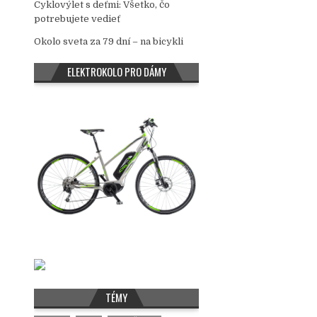
Cyklovýlet s deťmi: Všetko, čo
potrebujete vedieť
Okolo sveta za 79 dní – na bicykli
ELEKTROKOLO PRO DÁMY
TÉMY