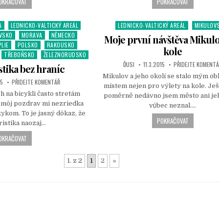
OKRAČOVAT
POKRAČOVAT
A
LEDNICKO-VALTICKÝ AREÁL
LEDNICKO-VALTICKÝ AREÁL
MIKULOV
P
VSKO
MORAVA
NĚMECKO
o
Moje první návštěva Mikul
PLIE
POLSKO
RAKOUSKO
s
kole
TŘEBOŇSKO
ŽELEZNORUDSKO
t
ĎUSI
11.3.2015
PŘIDEJTE KOMENT
e
stika bez hraníc
d
Mikulov a jeho okolí se stalo mým o
15
PŘIDEJTE KOMENTÁŘ
i
místem nejen pro výlety na kole. Je
ch na bicykli často stretám
n
poměrně nedávno jsem město ani jeh
a môj pozdrav mi nezriedka
vůbec neznal….
ykom. To je jasný dôkaz, že
POKRAČOVAT
ristika naozaj…
OKRAČOVAT
1. z 2
1
2
»