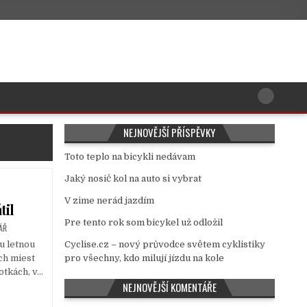
NEJNOVĚJŠÍ PŘÍSPĚVKY
Toto teplo na bicykli nedávam
Jaký nosič kol na auto si vybrat
V zime nerád jazdím
til
Pre tento rok som bicykel už odložil
ÁŘ
ou letnou
Cyclise.cz – nový průvodce světem cyklistiky
ch miest
pro všechny, kdo milují jízdu na kole
fotkách, v…
NEJNOVĚJŠÍ KOMENTÁŘE