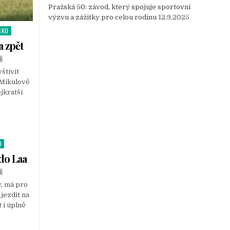
Pražská 50: závod, který spojuje sportovní
výzvu a zážitky pro celou rodinu
12.9.2025
SKO
a zpět
Ř
štívit
 Mikulově
jkratší
O
do Laa
Ř
y, má pro
jezdit na
 i úplně