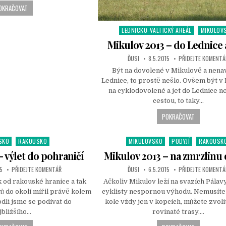
OKRAČOVAT
LEDNICKO-VALTICKÝ AREÁL
MIKULOV
P
o
Mikulov 2013 – do Lednice 
s
ĎUSI
8.5.2015
PŘIDEJTE KOMENTÁ
t
Být na dovolené v Mikulově a nenav
e
Lednice, to prostě nešlo. Ovšem být v
d
na cyklodovolené a jet do Lednice ne
i
cestou, to taky…
n
POKRAČOVAT
SKO
RAKOUSKO
MIKULOVSKO
PODYJÍ
RAKOUSK
P
o
– výlet do pohraničí
Mikulov 2013 – na zmrzlinu 
s
5
PŘIDEJTE KOMENTÁŘ
ĎUSI
6.5.2015
PŘIDEJTE KOMENTÁ
t
 od rakouské hranice a tak
Ačkoliv Mikulov leží na svazích Pálav
e
ů do okolí mířil právě kolem
cyklisty nespornou výhodu. Nemusíte 
d
dli jsme se podívat do
kole vždy jen v kopcích, můžete zvolit
i
jbližšího…
rovinaté trasy….
n