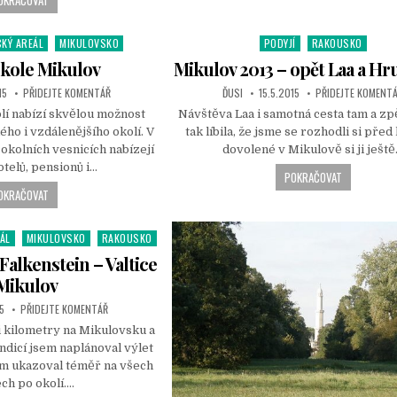
OKRAČOVAT
CKÝ AREÁL
MIKULOVSKO
PODYJÍ
RAKOUSKO
P
o
kole Mikulov
Mikulov 2013 – opět Laa a Hr
s
15
PŘIDEJTE KOMENTÁŘ
ĎUSI
15.5.2015
PŘIDEJTE KOMENT
t
lí nabízí skvělou možnost
Návštěva Laa i samotná cesta tam a zp
e
ého i vzdálenějšího okolí. V
tak líbila, že jsme se rozhodli si pře
d
okolních vesnicích nabízejí
dovolené v Mikulově si ji ješt
i
otelů, pensionů i…
n
POKRAČOVAT
OKRAČOVAT
ÁL
MIKULOVSKO
RAKOUSKO
Falkenstein – Valtice
Mikulov
5
PŘIDEJTE KOMENTÁŘ
 kilometry na Mikulovsku a
ondicí jsem naplánoval výlet
ám ukazoval téměř na všech
ch po okolí….