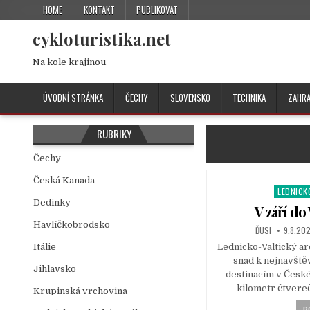
HOME
KONTAKT
PUBLIKOVAT
cykloturistika.net
Na kole krajinou
ÚVODNÍ STRÁNKA
ČECHY
SLOVENSKO
TECHNIKA
ZAHRA
RUBRIKY
Čechy
Česká Kanada
LEDNICK
P
Dedinky
o
V září do 
s
Havlíčkobrodsko
ĎUSI
9.8.20
t
Itálie
Lednicko-Valtický ar
e
snad k nejnavště
d
Jihlavsko
destinacím v České 
i
kilometr čtvereč
n
Krupinská vrchovina