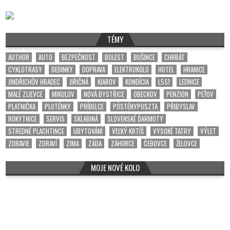
TÉMY
AUTHOR
AUTO
BEZPEČNOST
BOLEST
BUŠINCE
CHRBÁT
CYKLOTRASY
DEDINKY
DOPRAVA
ELEKTROKOLO
HOTEL
HRANICE
JINDŘICHŮV HRADEC
JIŘIČNÁ
KIAROV
KONDÍCIA
L5S1
LEDNICE
MALÉ ZLIEVCE
MIKULOV
NOVÁ BYSTŘICE
OBECKOV
PENZION
PEŤOV
PLATNIČKA
PLOTÉNKY
PRÍBELCE
PÖSTÉNYPUSZTA
PŘIBYSLAV
ROKYTNICE
SERVIS
SKLABINÁ
SLOVENSKÉ ĎARMOTY
STREDNÉ PLACHTINCE
UBYTOVÁNÍ
VEĽKÝ KRTÍŠ
VYSOKÉ TATRY
VÝLET
ZDRAVIE
ZDRAVÍ
ZIMA
ZÁDA
ZÁHORCE
ČEBOVCE
ŽELOVCE
MOJE NOVÉ KOLO