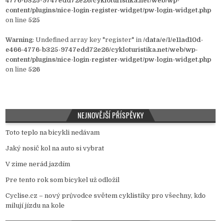
4776-b325-9747edd72e26/cykloturistika.net/web/wp-
content/plugins/nice-login-register-widget/pw-login-widget.php
on line
525
Warning
: Undefined array key "register" in
/data/e/1/e11ad10d-
e466-4776-b325-9747edd72e26/cykloturistika.net/web/wp-
content/plugins/nice-login-register-widget/pw-login-widget.php
on line
526
NEJNOVĚJŠÍ PŘÍSPĚVKY
Toto teplo na bicykli nedávam
Jaký nosič kol na auto si vybrat
V zime nerád jazdím
Pre tento rok som bicykel už odložil
Cyclise.cz – nový průvodce světem cyklistiky pro všechny, kdo
milují jízdu na kole