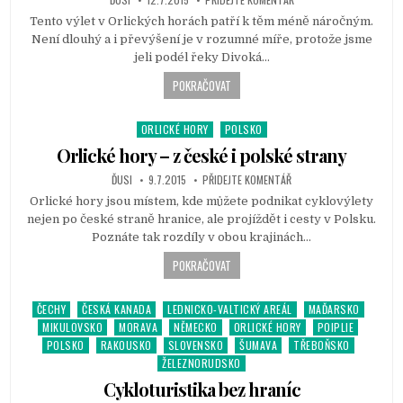
e
d
Tento výlet v Orlických horách patří k těm méně náročným.
i
Není dlouhý a i převýšení je v rozumné míře, protože jsme
n
jeli podél řeky Divoká…
POKRAČOVAT
ORLICKÉ HORY
POLSKO
P
o
Orlické hory – z české i polské strany
s
ĎUSI
9.7.2015
PŘIDEJTE KOMENTÁŘ
t
Orlické hory jsou místem, kde můžete podnikat cyklovýlety
e
nejen po české straně hranice, ale projíždět i cesty v Polsku.
d
Poznáte tak rozdíly v obou krajinách…
i
n
POKRAČOVAT
ČECHY
ČESKÁ KANADA
LEDNICKO-VALTICKÝ AREÁL
MAĎARSKO
P
MIKULOVSKO
MORAVA
NĚMECKO
ORLICKÉ HORY
POIPLIE
o
POLSKO
RAKOUSKO
SLOVENSKO
ŠUMAVA
TŘEBOŇSKO
s
ŽELEZNORUDSKO
t
e
Cykloturistika bez hraníc
d