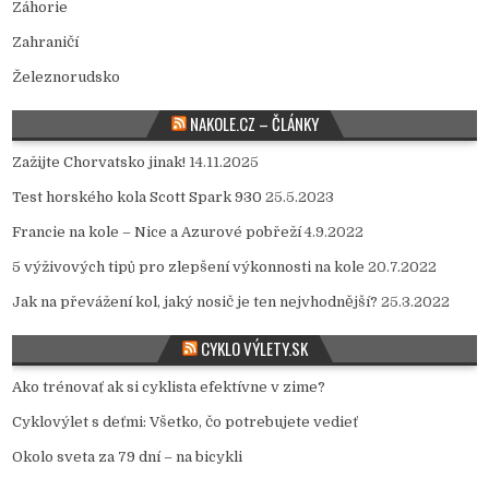
Záhorie
Zahraničí
Železnorudsko
NAKOLE.CZ – ČLÁNKY
Zažijte Chorvatsko jinak!
14.11.2025
Test horského kola Scott Spark 930
25.5.2023
Francie na kole – Nice a Azurové pobřeží
4.9.2022
5 výživových tipů pro zlepšení výkonnosti na kole
20.7.2022
Jak na převážení kol, jaký nosič je ten nejvhodnější?
25.3.2022
CYKLO VÝLETY.SK
Ako trénovať ak si cyklista efektívne v zime?
Cyklovýlet s deťmi: Všetko, čo potrebujete vedieť
Okolo sveta za 79 dní – na bicykli