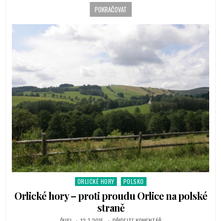
n
POKRAČOVAT
ORLICKÉ HORY
POLSKO
P
o
Orlické hory – proti proudu Orlice na polské
s
straně
t
ĎUSI
12.7.2015
PŘIDEJTE KOMENTÁŘ