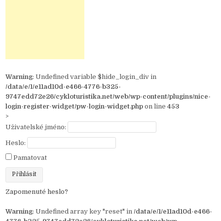
Warning
: Undefined variable $hide_login_div in
/data/e/1/e11ad10d-e466-4776-b325-
9747edd72e26/cykloturistika.net/web/wp-content/plugins/nice-
login-register-widget/pw-login-widget.php
on line
453
>
Uživatelské jméno:
Heslo:
Pamatovat
Zapomenuté heslo?
Warning
: Undefined array key "reset" in
/data/e/1/e11ad10d-e466-