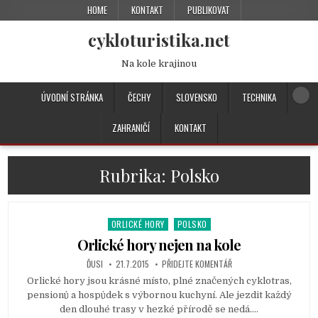
HOME
KONTAKT
PUBLIKOVAT
cykloturistika.net
Na kole krajinou
ÚVODNÍ STRÁNKA
ČECHY
SLOVENSKO
TECHNIKA
ZAHRANIČÍ
KONTAKT
Rubrika:
Polsko
ORLICKÉ HORY
POLSKO
P
o
Orlické hory nejen na kole
s
ĎUSI
21.7.2015
PŘIDEJTE KOMENTÁŘ
t
Orlické hory jsou krásné místo, plné značených cyklotras,
e
pensionů a hospůdek s výbornou kuchyní. Ale jezdit každý
d
den dlouhé trasy v hezké přírodě se nedá….
i