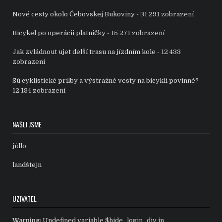
Nové cesty okolo Čebovskej Bukoviny
- 31 291 zobrazení
Bicykel po operácii platničky
- 15 271 zobrazení
Jak zvládnout ujet delší trasu na jízdním kole
- 12 433
zobrazení
Sú cyklistické prilby a výstražné vesty na bicykli povinné?
-
12 184 zobrazení
NAŠLI JSME
jídlo
landštejn
UZIVATEL
Warning
: Undefined variable $hide_login_div in