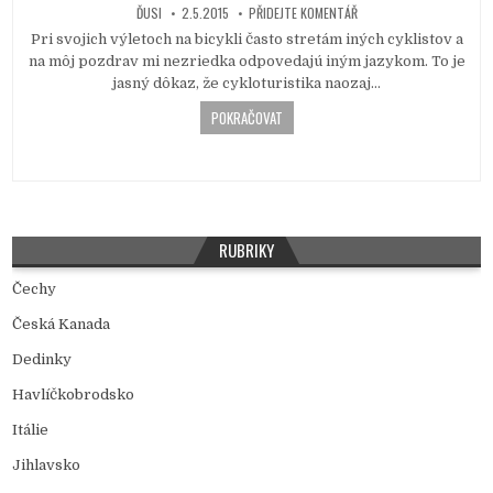
ĎUSI
2.5.2015
PŘIDEJTE KOMENTÁŘ
i
Pri svojich výletoch na bicykli často stretám iných cyklistov a
n
na môj pozdrav mi nezriedka odpovedajú iným jazykom. To je
jasný dôkaz, že cykloturistika naozaj…
POKRAČOVAT
RUBRIKY
Čechy
Česká Kanada
Dedinky
Havlíčkobrodsko
Itálie
Jihlavsko