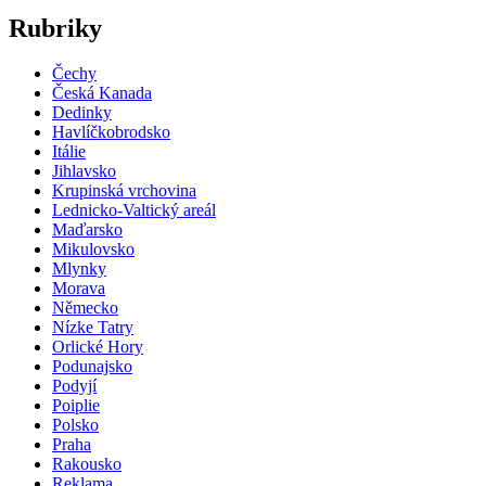
Rubriky
Čechy
Česká Kanada
Dedinky
Havlíčkobrodsko
Itálie
Jihlavsko
Krupinská vrchovina
Lednicko-Valtický areál
Maďarsko
Mikulovsko
Mlynky
Morava
Německo
Nízke Tatry
Orlické Hory
Podunajsko
Podyjí
Poiplie
Polsko
Praha
Rakousko
Reklama