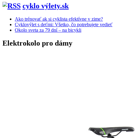
cyklo výlety.sk
Ako trénovať ak si cyklista efektívne v zime?
Cyklovýlet s deťmi: Všetko, čo potrebujete vedieť
Okolo sveta za 79 dní – na bicykli
Elektrokolo pro dámy