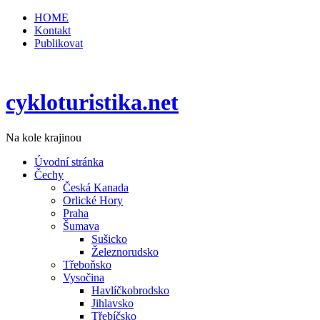
HOME
Kontakt
Publikovat
cykloturistika.net
Na kole krajinou
Úvodní stránka
Čechy
Česká Kanada
Orlické Hory
Praha
Šumava
Sušicko
Železnorudsko
Třeboňsko
Vysočina
Havlíčkobrodsko
Jihlavsko
Třebíčsko