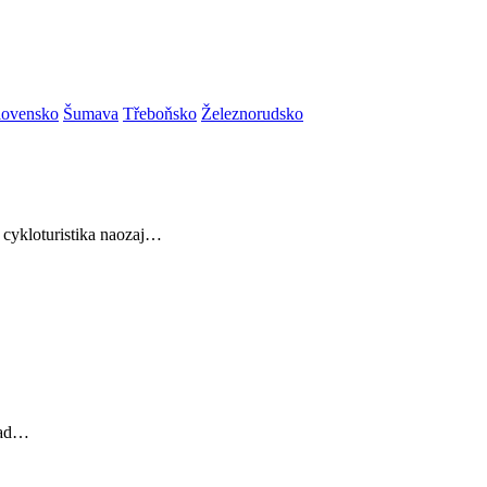
lovensko
Šumava
Třeboňsko
Železnorudsko
e cykloturistika naozaj…
 nad…