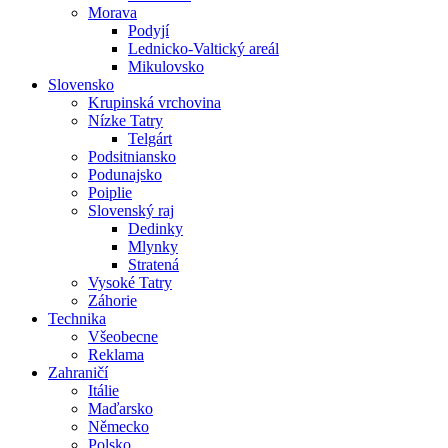
Morava
Podyjí
Lednicko-Valtický areál
Mikulovsko
Slovensko
Krupinská vrchovina
Nízke Tatry
Telgárt
Podsitniansko
Podunajsko
Poiplie
Slovenský raj
Dedinky
Mlynky
Stratená
Vysoké Tatry
Záhorie
Technika
Všeobecne
Reklama
Zahraničí
Itálie
Maďarsko
Německo
Polsko