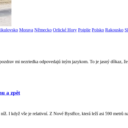
ikulovsko
Morava
Německo
Orlické Hory
Poiplie
Polsko
Rakousko
S
ôj pozdrav mi nezriedka odpovedajú iným jazykom. To je jasný dôkaz, ž
u a zpět
níž. I když vše je relativní. Z Nové Bystřice, která leží asi 590 metrů