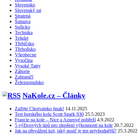
Slovensko
Slovenský raj
Stratená
Šumava
Sušicko
Technika
Telgárt
Třebíčsko
Třeboňsko
Všeobecne
Vysočina
Vysoké Tatry
Záhorie
Zahraničí
Železnorudsko
NaKole.cz – Články
Zažijte Chorvatsko jinak!
14.11.2025
Test horského kola Scott Spark 930
25.5.2023
Francie na kole – Nice a Azurové pobřeží
4.9.2022
5 výživových tipů pro zlepšení výkonnosti na kole
20.7.2022
Jak na převážení kol, jaký nosič je ten nejvhodnější?
25.3.2022