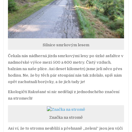
Silnice smrkovým lesem
Čekala nás nádherná jízda smrkovými lesy po úzké asfaltce v
nadmořské výšce mezi 500 a 600 metry. Čistý vzduch,
balzám na naše plíce. Asi deset kilometrů jsme jeli něco přes
hodinu. Ne, že by těch pár stoupání nás tak zdolalo, spíš nám
opět zachutnali borůvky, a že jich tady je!
Ekologičtí Rakušané si nic nedělají z jednoduchého značení
na stromech!
Značka na stromě
Asi ví, že to stromu neublíží a přehnaně „zelení“ jsou jen vůči