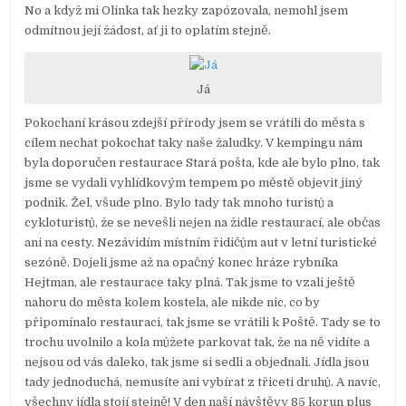
No a když mi Olinka tak hezky zapózovala, nemohl jsem
odmítnou její žádost, ať ji to oplatím stejně.
Já
Pokochaní krásou zdejší přírody jsem se vrátili do města s
cílem nechat pokochat taky naše žaludky. V kempingu nám
byla doporučen restaurace Stará pošta, kde ale bylo plno, tak
jsme se vydali vyhlídkovým tempem po městě objevit jiný
podnik. Žel, všude plno. Bylo tady tak mnoho turistů a
cykloturistů, že se nevešli nejen na židle restaurací, ale občas
ani na cesty. Nezávidím místním řidičům aut v letní turistické
sezóně. Dojeli jsme až na opačný konec hráze rybníka
Hejtman, ale restaurace taky plná. Tak jsme to vzali ještě
nahoru do města kolem kostela, ale nikde nic, co by
připomínalo restauraci, tak jsme se vrátili k Poště. Tady se to
trochu uvolnilo a kola můžete parkovat tak, že na ně vidíte a
nejsou od vás daleko, tak jsme si sedli a objednali. Jídla jsou
tady jednoduchá, nemusíte ani vybírat z třiceti druhů. A navíc,
všechny jídla stojí stejně! V den naší návštěvy 85 korun plus