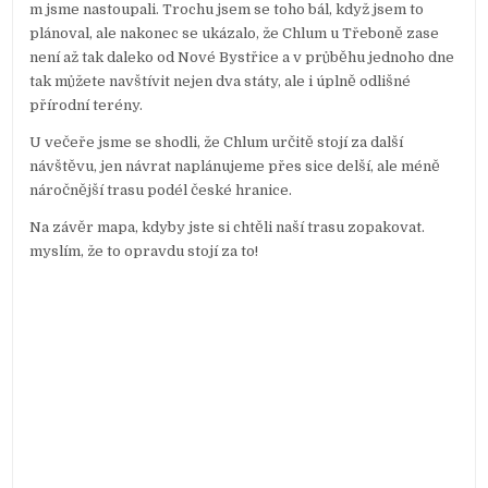
m jsme nastoupali. Trochu jsem se toho bál, když jsem to
plánoval, ale nakonec se ukázalo, že Chlum u Třeboně zase
není až tak daleko od Nové Bystřice a v průběhu jednoho dne
tak můžete navštívit nejen dva státy, ale i úplně odlišné
přírodní terény.
U večeře jsme se shodli, že Chlum určitě stojí za další
návštěvu, jen návrat naplánujeme přes sice delší, ale méně
náročnější trasu podél české hranice.
Na závěr mapa, kdyby jste si chtěli naší trasu zopakovat.
myslím, že to opravdu stojí za to!