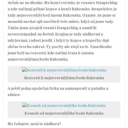
Avšak ne na dlouho. Na konci rovinky je vesnice Haugschlag
a zde začínají pěkné kopce a končí Rakousko. Respektive je
tady nejsevernější bod území Rakouska. Uznáte, že jsme si
nemohli nechat ujít navštívit toto místo, když už jsme tady.
Takže jsme projeli vesnici Haugschlag a zamířili
severozápadně na Rottal. Krajina je tady nádherná a
udržovaná, radost jezdit, i když ty kopce a kopečky dají
občas trochu zabrat. Ty pocity ale stojí za to. Zanedlouho
jsme byli na rozcestí, kde začíná trasa k onomu
nejsevernějšímu bodu Rakouska.
Rozcestí k nejsevernějšímu bodu Rakouska
A ještě jedna společná fotka na samospoušť z patníku u
silnice:
Kousek od nejsevernějšího bodu Rakouska
No řeknete, není to nádhera?