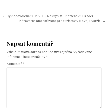
← Cyklodovolená 2014 VII. – Nákupy v Jindřichově Hradci
N
Zdravotná starostlivosť pre turistov v Novej Bystřici →
a
v
i
Napsat komentář
g
Vaše e-mailová adresa nebude zveřejněna.
Vyžadované
a
informace jsou označeny
*
c
Komentář
*
e
p
r
o
p
ř