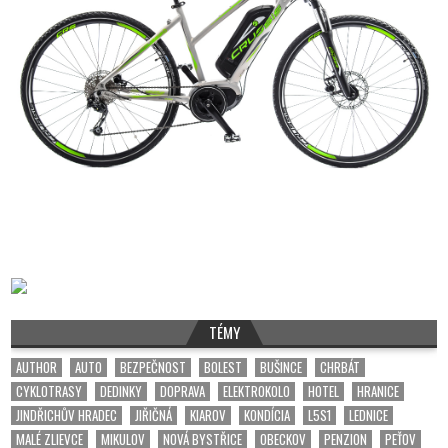
TÉMY
AUTHOR
AUTO
BEZPEČNOST
BOLEST
BUŠINCE
CHRBÁT
CYKLOTRASY
DEDINKY
DOPRAVA
ELEKTROKOLO
HOTEL
HRANICE
JINDŘICHŮV HRADEC
JIŘIČNÁ
KIAROV
KONDÍCIA
L5S1
LEDNICE
MALÉ ZLIEVCE
MIKULOV
NOVÁ BYSTŘICE
OBECKOV
PENZION
PEŤOV