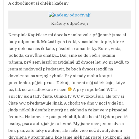
A odpočinout si chtějí i kačeny
Kačeny odpočívají
Kempink Kapřík se mi docela zamlouval a příjemně jsme si
tady odpočinuli. Možná bych i řekl, v nastalém teple, které
tady dole na nás čekalo, působil i romanticky. Bufet, voda,
pohoda, dřevěné chatky… Dal jsme se do řeči s jedním
pánem, prý sem jezdí pravidelně už dvacet let. Po pravdě, to
jsem si nedovedl představit, že bych dvacet jezdil na
dovolenou na stejný rybník. Prý si tady mohu koupit
povolenku, půjčit prut… Děkuji, to není můj šálek čaje, když
už, tak se zrcadlovkou v ruce
A prý i společné WC a
sprchy jsou tady čisté. Olinka ty WC vyzkoušela, ale prý si
čisté WC představuje jinak. A chodit ve dno v noci v dešti i
jindy několik desítek metrů na záchod a čekat ve v případné
frontě… Nakonec se pán pochlubil, kolik ho stál týden pro tři
osoby, psa a auto, jak je to levné. My jsme sice jenom dva a
bez psa, zato taky s autem, ale naše více než dvoutýdenní
dovolená v apartmánu, kde jsme měli naprosté soukromí, nás