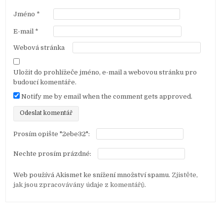
í
s
Jméno
*
p
E-mail
*
ě
Webová stránka
v
e
Uložit do prohlížeče jméno, e-mail a webovou stránku pro
k
budoucí komentáře.
Notify me by email when the comment gets approved.
Prosím opište "2ebe32":
Nechte prosím prázdné:
Web používá Akismet ke snížení množství spamu.
Zjistěte,
jak jsou zpracovávány údaje z komentářů.