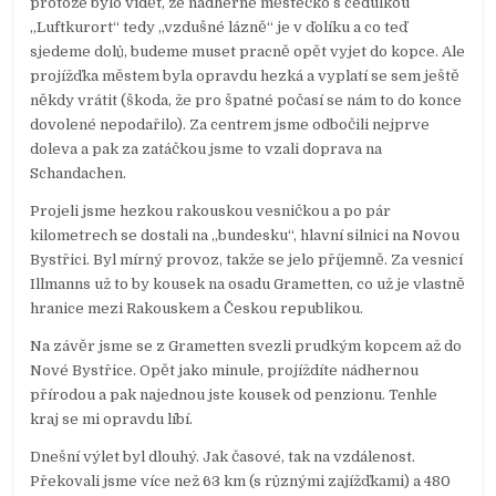
protože bylo vidět, že nádherné městečko s cedulkou
„Luftkurort“ tedy „vzdušné lázně“ je v ďolíku a co teď
sjedeme dolů, budeme muset pracně opět vyjet do kopce. Ale
projížďka městem byla opravdu hezká a vyplatí se sem ještě
někdy vrátit (škoda, že pro špatné počasí se nám to do konce
dovolené nepodařilo). Za centrem jsme odbočili nejprve
doleva a pak za zatáčkou jsme to vzali doprava na
Schandachen.
Projeli jsme hezkou rakouskou vesničkou a po pár
kilometrech se dostali na „bundesku“, hlavní silnici na Novou
Bystřici. Byl mírný provoz, takže se jelo příjemně. Za vesnicí
Illmanns už to by kousek na osadu Grametten, co už je vlastně
hranice mezi Rakouskem a Českou republikou.
Na závěr jsme se z Grametten svezli prudkým kopcem až do
Nové Bystřice. Opět jako minule, projíždíte nádhernou
přírodou a pak najednou jste kousek od penzionu. Tenhle
kraj se mi opravdu líbí.
Dnešní výlet byl dlouhý. Jak časové, tak na vzdálenost.
Překovali jsme více než 63 km (s různými zajížďkami) a 480