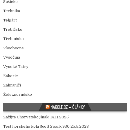
Sušicko
Technika
Telgárt
Třebíčsko
Třeboňsko
Všeobecne
Vysočina
Vysoké Tatry
Záhorie
Zahraničí
Železnorudsko
NAKOLE.CZ – ČLÁNKY
Zažijte Chorvatsko jinak!
14.11.2025
Test horského kola Scott Spark 930
25.5.2023