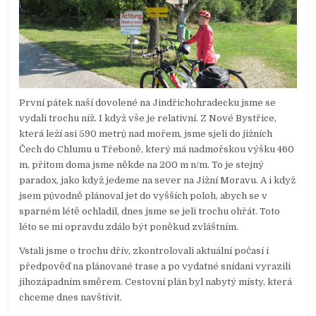
První pátek naší dovolené na Jindřichohradecku jsme se
vydali trochu níž. I když vše je relativní. Z Nové Bystřice,
která leží asi 590 metrů nad mořem, jsme sjeli do jižních
Čech do Chlumu u Třeboně, který má nadmořskou výšku 460
m, přitom doma jsme někde na 200 m n/m. To je stejný
paradox, jako když jedeme na sever na Jižní Moravu. A i když
jsem původně plánoval jet do vyšších poloh, abych se v
sparném létě ochladil, dnes jsme se jeli trochu ohřát. Toto
léto se mi opravdu zdálo být poněkud zvláštním.
Vstali jsme o trochu dřív, zkontrolovali aktuální počasí i
předpověď na plánované trase a po vydatné snídani vyrazili
jihozápadním směrem. Cestovní plán byl nabytý místy, která
chceme dnes navštívit.