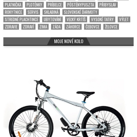
PLATNIČKA
PLOTÉNKY
PRÍBELCE
PÖSTÉNYPUSZTA
PŘIBYSLAV
ROKYTNICE
SERVIS
SKLABINÁ
SLOVENSKÉ ĎARMOTY
STREDNÉ PLACHTINCE
UBYTOVÁNÍ
VEĽKÝ KRTÍŠ
VYSOKÉ TATRY
VÝLET
ZDRAVIE
ZDRAVÍ
ZIMA
ZÁDA
ZÁHORCE
ČEBOVCE
ŽELOVCE
MOJE NOVÉ KOLO