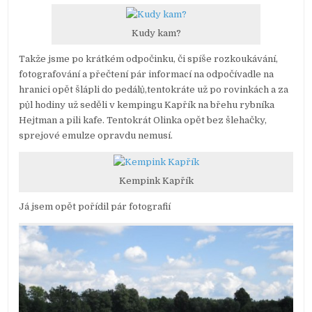
Kudy kam?
Takže jsme po krátkém odpočinku, či spíše rozkoukávání,
fotografování a přečtení pár informací na odpočívadle na
hranici opět šlápli do pedálů,tentokráte už po rovinkách a za
půl hodiny už seděli v kempingu Kapřík na břehu rybníka
Hejtman a pili kafe. Tentokrát Olinka opět bez šlehačky,
sprejové emulze opravdu nemusí.
Kempink Kapřík
Já jsem opět pořídil pár fotografií