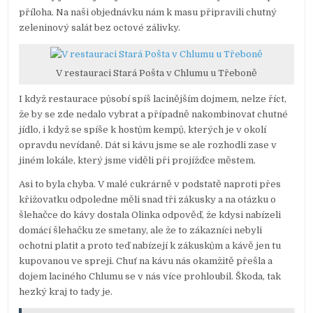
příloha. Na naši objednávku nám k masu připravili chutný
zeleninový salát bez octové zálivky.
V restauraci Stará Pošta v Chlumu u Třeboně
I když restaurace působí spíš lacinějším dojmem, nelze říct,
že by se zde nedalo vybrat a případně nakombinovat chutné
jídlo, i když se spíše k hostům kempů, kterých je v okolí
opravdu nevídaně. Dát si kávu jsme se ale rozhodli zase v
jiném lokále, který jsme viděli při projížďce městem.
Asi to byla chyba. V malé cukrárně v podstatě naproti přes
křižovatku odpoledne měli snad tři zákusky a na otázku o
šlehačce do kávy dostala Olinka odpověď, že kdysi nabízeli
domácí šlehačku ze smetany, ale že to zákazníci nebyli
ochotni platit a proto teď nabízejí k zákuskům a kávě jen tu
kupovanou ve spreji. Chuť na kávu nás okamžitě přešla a
dojem laciného Chlumu se v nás více prohloubil. Škoda, tak
hezký kraj to tady je.