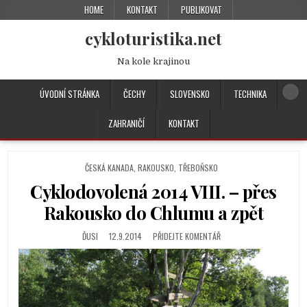
HOME
KONTAKT
PUBLIKOVAT
cykloturistika.net
Na kole krajinou
ÚVODNÍ STRÁNKA
ČECHY
SLOVENSKO
TECHNIKA
ZAHRANIČÍ
KONTAKT
P
ČESKÁ KANADA
,
RAKOUSKO
,
TŘEBOŇSKO
O
Cyklodovolená 2014 VIII. – přes
S
T
Rakousko do Chlumu a zpět
E
D
ĎUSI
12.9.2014
PŘIDEJTE KOMENTÁŘ
I
N