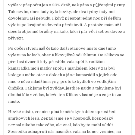
vyšla v přepočtu jen o 20% dráž, než pána s půjčenými pruty.
Tak nevím, dnes tady bylo hezky, ale dva týdny tady mít
dovolenou asi nebudu. I když přespat jednu noc při delším
výletu po krajině si dovedu představit. A protože mám už i
docela objemné brašny na kolo, tak si pár věcí sebou dovezu
přivézt.
Po občerstvení náš čekalo další etapové místo dnešního
výletu na kolech, obec Klikov jižně od Chlumu. Do Klikova se
před asi dvaceti lety přestěhovala zpět k rodičům
kamarádka mojí matky spolu s manželem, který zas byl
kolegou mého otce v dolech a já se kamarádil s jejich ode
mne o něco mladšími syny, protože bydleli ve vedlejším
činžáku. Tak jsme byl zvědav, jestli je najdu a taky jsme byl
dlouhá léta zvědav, kdeže ten Klikov vlastně je a co je to za
místo.
Hezké místo, vesnice plná hrnčířských dílen uprostřed
smrkových lesů. Zeptal jsme se v hospodě, hospodský
neznal nikoho takového, ale znal, kdo by to mohl vědět.
Sousedka odnaproti nás nasměrovala na konec vesnice, na