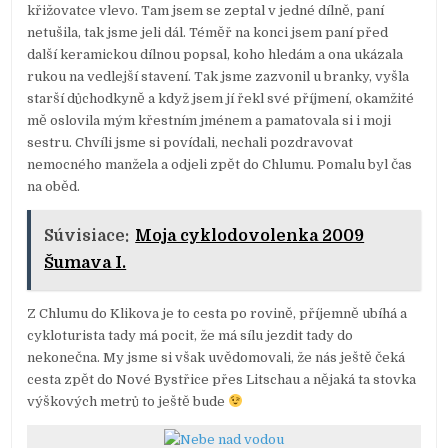
křižovatce vlevo. Tam jsem se zeptal v jedné dílně, paní
netušila, tak jsme jeli dál. Téměř na konci jsem paní před
další keramickou dílnou popsal, koho hledám a ona ukázala
rukou na vedlejší stavení. Tak jsme zazvonil u branky, vyšla
starší důchodkyně a když jsem jí řekl své příjmení, okamžité
mě oslovila mým křestním jménem a pamatovala si i moji
sestru. Chvíli jsme si povídali, nechali pozdravovat
nemocného manžela a odjeli zpět do Chlumu. Pomalu byl čas
na oběd.
Súvisiace:
Moja cyklodovolenka 2009
Šumava I.
Z Chlumu do Klikova je to cesta po rovině, příjemně ubíhá a
cykloturista tady má pocit, že má sílu jezdit tady do
nekonečna. My jsme si však uvědomovali, že nás ještě čeká
cesta zpět do Nové Bystřice přes Litschau a nějaká ta stovka
výškových metrů to ještě bude