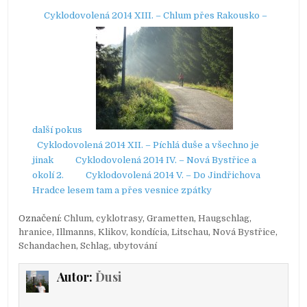
Cyklodovolená 2014 XIII. – Chlum přes Rakousko –
další pokus
Cyklodovolená 2014 XII. – Píchlá duše a všechno je
jinak
Cyklodovolená 2014 IV. – Nová Bystřice a
okolí 2.
Cyklodovolená 2014 V. – Do Jindřichova
Hradce lesem tam a přes vesnice zpátky
Označení:
Chlum
,
cyklotrasy
,
Grametten
,
Haugschlag
,
hranice
,
Illmanns
,
Klikov
,
kondícia
,
Litschau
,
Nová Bystřice
,
Schandachen
,
Schlag
,
ubytování
Autor:
Ďusi