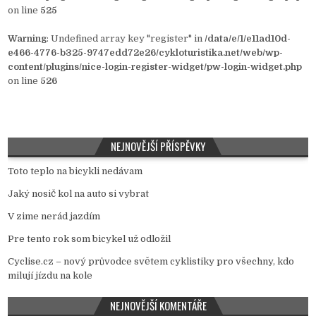
on line
525
Warning
: Undefined array key "register" in
/data/e/1/e11ad10d-
e466-4776-b325-9747edd72e26/cykloturistika.net/web/wp-
content/plugins/nice-login-register-widget/pw-login-widget.php
on line
526
NEJNOVĚJŠÍ PŘÍSPĚVKY
Toto teplo na bicykli nedávam
Jaký nosič kol na auto si vybrat
V zime nerád jazdím
Pre tento rok som bicykel už odložil
Cyclise.cz – nový průvodce světem cyklistiky pro všechny, kdo
milují jízdu na kole
NEJNOVĚJŠÍ KOMENTÁŘE