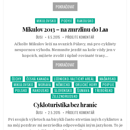
n
POKRAČOVAT
MIKULOVSKO
PODYJÍ
RAKOUSKO
P
o
Mikulov 2013 – na zmrzlinu do Laa
s
ĎUSI
6.5.2015
PŘIDEJTE KOMENTÁŘ
t
Ačkoliv Mikulov leží na svazích Pálavy, má pro cyklisty
e
nespornou výhodu. Nemusíte jezdit na kole vždy jen v
d
kopcích, můžete zvolit i úplně rovinaté trasy….
i
n
POKRAČOVAT
ČECHY
ČESKÁ KANADA
LEDNICKO-VALTICKÝ AREÁL
MAĎARSKO
P
MIKULOVSKO
MORAVA
NĚMECKO
ORLICKÉ HORY
POIPLIE
o
POLSKO
RAKOUSKO
SLOVENSKO
ŠUMAVA
TŘEBOŇSKO
s
ŽELEZNORUDSKO
t
e
Cykloturistika bez hraníc
d
ĎUSI
2.5.2015
PŘIDEJTE KOMENTÁŘ
i
Pri svojich výletoch na bicykli často stretám iných cyklistov a
n
na môj pozdrav mi nezriedka odpovedajú iným jazykom. To je