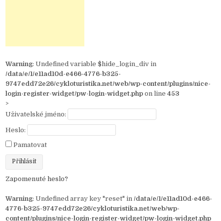
Warning
: Undefined variable $hide_login_div in
/data/e/1/e11ad10d-e466-4776-b325-
9747edd72e26/cykloturistika.net/web/wp-content/plugins/nice-
login-register-widget/pw-login-widget.php
on line
453
>
Uživatelské jméno:
Heslo:
Pamatovat
Zapomenuté heslo?
Warning
: Undefined array key "reset" in
/data/e/1/e11ad10d-e466-
4776-b325-9747edd72e26/cykloturistika.net/web/wp-
content/plugins/nice-login-register-widget/pw-login-widget.php