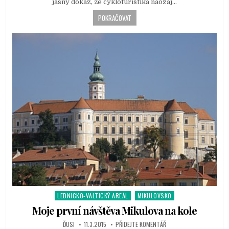
jasný dôkaz, že cykloturistika naozaj…
POKRAČOVAT
LEDNICKO-VALTICKÝ AREÁL
MIKULOVSKO
P
o
Moje první návštěva Mikulova na kole
s
ĎUSI
11.3.2015
PŘIDEJTE KOMENTÁŘ
t