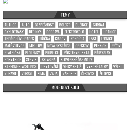
TÉMY
AUTHOR
AUTO
BEZPEČNOST
BOLEST
BUŠINCE
CHRBÁT
CYKLOTRASY
DEDINKY
DOPRAVA
ELEKTROKOLO
HOTEL
HRANICE
JINDŘICHŮV HRADEC
JIŘIČNÁ
KIAROV
KONDÍCIA
L5S1
LEDNICE
MALÉ ZLIEVCE
MIKULOV
NOVÁ BYSTŘICE
OBECKOV
PENZION
PEŤOV
PLATNIČKA
PLOTÉNKY
PRÍBELCE
PÖSTÉNYPUSZTA
PŘIBYSLAV
ROKYTNICE
SERVIS
SKLABINÁ
SLOVENSKÉ ĎARMOTY
STREDNÉ PLACHTINCE
UBYTOVÁNÍ
VEĽKÝ KRTÍŠ
VYSOKÉ TATRY
VÝLET
ZDRAVIE
ZDRAVÍ
ZIMA
ZÁDA
ZÁHORCE
ČEBOVCE
ŽELOVCE
MOJE NOVÉ KOLO