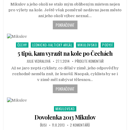
Mikulov a jeho okolí se stalo mým oblíbeným místem nejen
e
pro výlety na kole. Ještě však poměrně nedávno jsem město
d
ani jeho okolí vůbec neznal….
i
n
POKRAČOVAT
ČECHY
LEDNICKO-VALTICKÝ AREÁL
MIKULOVSKO
PODYJÍ
P
o
5 tipů, kam vyrazit na kole po Čechách
s
JULIE VEDRALOVÁ
27.1.2014
PŘIDEJTE KOMENTÁŘ
t
Až se jaro zeptá cyklisty, co dělal v zimě, jeho odpověď by
e
rozhodně neměla znít, že lenošil. Naopak, cyklista by se i
d
v zimě měl zabývat tělesnou…
i
n
POKRAČOVAT
MIKULOVSKO
P
o
Dovolenka 2013 Mikulov
s
ĎUSI
11.8.2013
2 KOMENTÁŘŮ
t