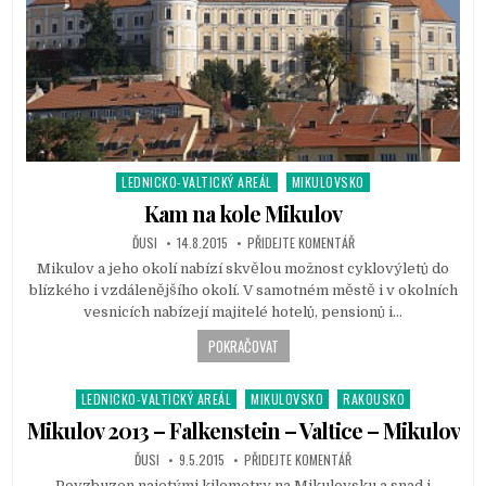
LEDNICKO-VALTICKÝ AREÁL
MIKULOVSKO
P
o
Kam na kole Mikulov
s
ĎUSI
14.8.2015
PŘIDEJTE KOMENTÁŘ
t
Mikulov a jeho okolí nabízí skvělou možnost cyklovýletů do
e
blízkého i vzdálenějšího okolí. V samotném městě i v okolních
d
vesnicích nabízejí majitelé hotelů, pensionů i…
i
n
POKRAČOVAT
LEDNICKO-VALTICKÝ AREÁL
MIKULOVSKO
RAKOUSKO
P
o
Mikulov 2013 – Falkenstein – Valtice – Mikulov
s
ĎUSI
9.5.2015
PŘIDEJTE KOMENTÁŘ
t
Povzbuzen najetými kilometry na Mikulovsku a snad i