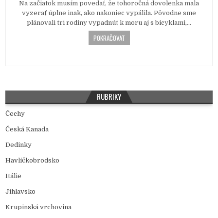
Na začiatok musím povedať, že tohoročná dovolenka mala
e
vyzerať úplne inak, ako nakoniec vypálila. Pôvodne sme
d
plánovali tri rodiny vypadnúť k moru aj s bicyklami,…
i
n
POKRAČOVAT
RUBRIKY
Čechy
Česká Kanada
Dedinky
Havlíčkobrodsko
Itálie
Jihlavsko
Krupinská vrchovina