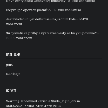
Nové cesty okolo Čebovskej Bukoviny
- 31 298 zobrazení
Bicykel po operácii platničky
- 15 280 zobrazení
Jak zvládnout ujet delší trasu na jízdním kole
- 12 473
zobrazení
Sú cyklistické prilby a výstražné vesty na bicykli povinné?
-
12 192 zobrazení
NAŠLI JSME
jídlo
landštejn
UZIVATEL
Warning
: Undefined variable $hide_login_div in
/data/e/1/e11ad10d-e466-4776-b325-