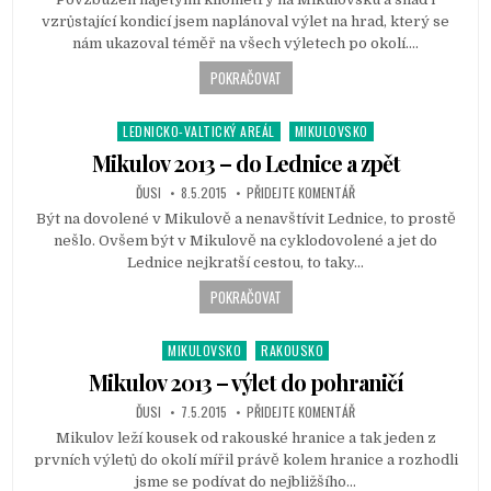
e
vzrůstající kondicí jsem naplánoval výlet na hrad, který se
d
nám ukazoval téměř na všech výletech po okolí….
i
n
POKRAČOVAT
LEDNICKO-VALTICKÝ AREÁL
MIKULOVSKO
P
o
Mikulov 2013 – do Lednice a zpět
s
ĎUSI
8.5.2015
PŘIDEJTE KOMENTÁŘ
t
Být na dovolené v Mikulově a nenavštívit Lednice, to prostě
e
nešlo. Ovšem být v Mikulově na cyklodovolené a jet do
d
Lednice nejkratší cestou, to taky…
i
n
POKRAČOVAT
MIKULOVSKO
RAKOUSKO
P
o
Mikulov 2013 – výlet do pohraničí
s
ĎUSI
7.5.2015
PŘIDEJTE KOMENTÁŘ
t
Mikulov leží kousek od rakouské hranice a tak jeden z
e
prvních výletů do okolí mířil právě kolem hranice a rozhodli
d
jsme se podívat do nejbližšího…
i