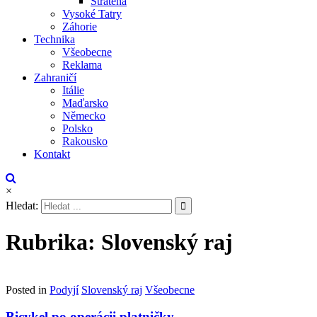
Stratená
Vysoké Tatry
Záhorie
Technika
Všeobecne
Reklama
Zahraničí
Itálie
Maďarsko
Německo
Polsko
Rakousko
Kontakt
×
Hledat:
Rubrika:
Slovenský raj
Posted in
Podyjí
Slovenský raj
Všeobecne
Bicykel po operácii platničky