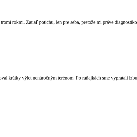
 tromi rokmi. Zatiaľ potichu, len pre seba, pretože mi práve diagnosti
val krátky výlet nenáročným terénom. Po raňajkách sme vypratali izbu,