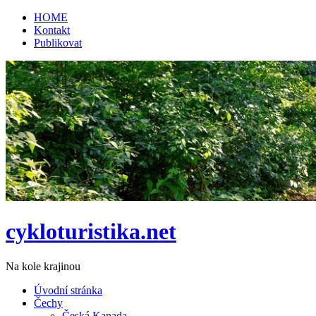
HOME
Kontakt
Publikovat
cykloturistika.net
Na kole krajinou
Úvodní stránka
Čechy
Česká Kanada