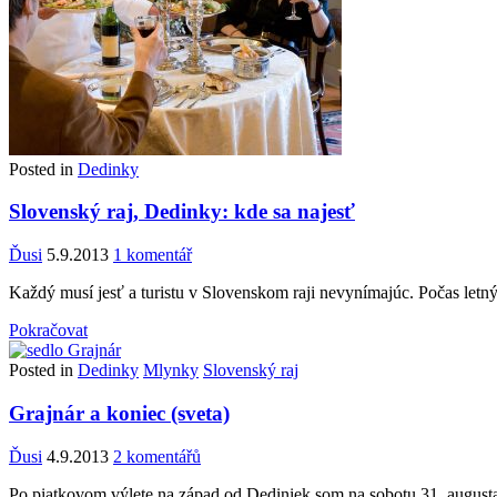
Posted in
Dedinky
Slovenský raj, Dedinky: kde sa najesť
Ďusi
5.9.2013
1 komentář
Každý musí jesť a turistu v Slovenskom raji nevynímajúc. Počas letný
Pokračovat
Posted in
Dedinky
Mlynky
Slovenský raj
Grajnár a koniec (sveta)
Ďusi
4.9.2013
2 komentářů
Po piatkovom výlete na západ od Dediniek som na sobotu 31. august