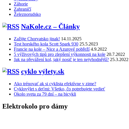
Záhorie
Zahraničí
Železnorudsko
NaKole.cz – Články
Zažijte Chorvatsko jinak!
14.11.2025
Test horského kola Scott Spark 930
25.5.2023
Francie na kole – Nice a Azurové pobřeží
4.9.2022
5 výživových tipů pro zlepšení výkonnosti na kole
20.7.2022
Jak na převážení kol, jaký nosič je ten nejvhodnější?
25.3.2022
cyklo výlety.sk
Ako trénovať ak si cyklista efektívne v zime?
Cyklovýlet s deťmi: Všetko, čo potrebujete vedieť
Okolo sveta za 79 dní – na bicykli
Elektrokolo pro dámy