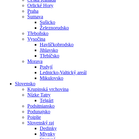
Orlické Hory
Praha
Šumava
Sušicko
Železnorudsko
Třeboňsko
Vysočina
Havlíčkobrodsko
Jihlavsko
Třebíčsko
Morava
Podyjí
Lednicko-Valtický areál
Mikulovsko
Slovensko
Krupinská vrchovina
Nízke Tatry
Telgárt
Podsitniansko
Podunajsko
Poiplie
Slovenský raj
Dedinky
Mlynky