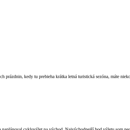
ch prázdnin, kedy tu prebieha krátka letná turistická sezóna, máte nie
a naplánoval cyklovýlet na východ. Najvýchodnejší bod výletu som ne