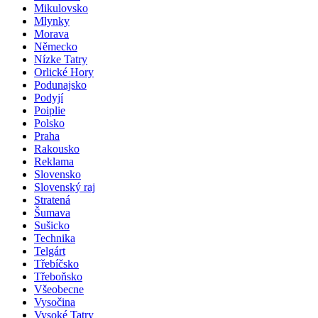
Mikulovsko
Mlynky
Morava
Německo
Nízke Tatry
Orlické Hory
Podunajsko
Podyjí
Poiplie
Polsko
Praha
Rakousko
Reklama
Slovensko
Slovenský raj
Stratená
Šumava
Sušicko
Technika
Telgárt
Třebíčsko
Třeboňsko
Všeobecne
Vysočina
Vysoké Tatry