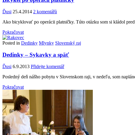
Ďusi
25.4.2014
2 komentářů
Ako bicyklovať po operácii platničky. Túto otázku som si kládol pred
Pokračovat
Posted in
Dedinky
Mlynky
Slovenský raj
Dedinky – Sykavky a späť
Ďusi
6.9.2013
Přidejte komentář
Posledný deň nášho pobytu v Slovenskom raji, v nedeľu, som napláno
Pokračovat