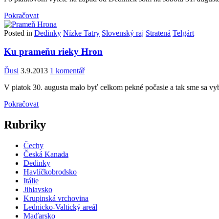
Pokračovat
Posted in
Dedinky
Nízke Tatry
Slovenský raj
Stratená
Telgárt
Ku prameňu rieky Hron
Ďusi
3.9.2013
1 komentář
V piatok 30. augusta malo byť celkom pekné počasie a tak sme sa vy
Pokračovat
Rubriky
Čechy
Česká Kanada
Dedinky
Havlíčkobrodsko
Itálie
Jihlavsko
Krupinská vrchovina
Lednicko-Valtický areál
Maďarsko