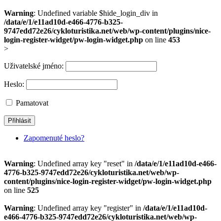
Warning
: Undefined variable $hide_login_div in
/data/e/1/e11ad10d-e466-4776-b325-
9747edd72e26/cykloturistika.net/web/wp-content/plugins/nice-
login-register-widget/pw-login-widget.php
on line
453
>
Uživatelské jméno:
Heslo:
Pamatovat
Zapomenuté heslo?
Warning
: Undefined array key "reset" in
/data/e/1/e11ad10d-e466-
4776-b325-9747edd72e26/cykloturistika.net/web/wp-
content/plugins/nice-login-register-widget/pw-login-widget.php
on line
525
Warning
: Undefined array key "register" in
/data/e/1/e11ad10d-
e466-4776-b325-9747edd72e26/cykloturistika.net/web/wp-