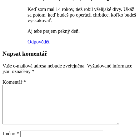
Keď som mal 14 rokov, tiež robil všelijaké divy. Ukáž
sa potom, keď budeš po operácii chrbtice, koľko budeš
vyskakovať.
Aj tebe prajem pekný deň.
Odpovědět
Napsat komentář
Vaše e-mailová adresa nebude zveřejněna.
Vyžadované informace
jsou označeny
*
Komentář
*
Jméno
*