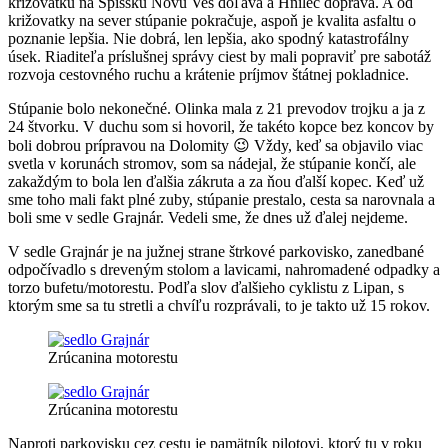
križovatku na Spišskú Novú Ves doľava a Hnilec doprava. A od
križovatky na sever stúpanie pokračuje, aspoň je kvalita asfaltu o
poznanie lepšia. Nie dobrá, len lepšia, ako spodný katastrofálny
úsek. Riaditeľa príslušnej správy ciest by mali popraviť pre sabotáž
rozvoja cestovného ruchu a krátenie príjmov štátnej pokladnice.
Stúpanie bolo nekonečné. Olinka mala z 21 prevodov trojku a ja z
24 štvorku. V duchu som si hovoril, že takéto kopce bez koncov by
boli dobrou prípravou na Dolomity 😉 Vždy, keď sa objavilo viac
svetla v korunách stromov, som sa nádejal, že stúpanie končí, ale
zakaždým to bola len ďalšia zákruta a za ňou ďalší kopec. Keď už
sme toho mali fakt plné zuby, stúpanie prestalo, cesta sa narovnala a
boli sme v sedle Grajnár. Vedeli sme, že dnes už ďalej nejdeme.
V sedle Grajnár je na južnej strane štrkové parkovisko, zanedbané
odpočívadlo s dreveným stolom a lavicami, nahromadené odpadky a
torzo bufetu/motorestu. Podľa slov ďalšieho cyklistu z Lipan, s
ktorým sme sa tu stretli a chvíľu rozprávali, to je takto už 15 rokov.
Zrúcanina motorestu
Zrúcanina motorestu
Naproti parkovisku cez cestu je pamätník pilotovi, ktorý tu v roku