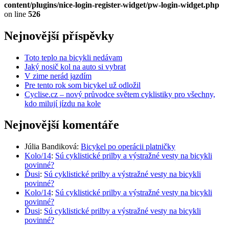
content/plugins/nice-login-register-widget/pw-login-widget.php
on line
526
Nejnovější příspěvky
Toto teplo na bicykli nedávam
Jaký nosič kol na auto si vybrat
V zime nerád jazdím
Pre tento rok som bicykel už odložil
Cyclise.cz – nový průvodce světem cyklistiky pro všechny,
kdo milují jízdu na kole
Nejnovější komentáře
Júlia Bandiková
:
Bicykel po operácii platničky
Kolo/14
:
Sú cyklistické prilby a výstražné vesty na bicykli
povinné?
Ďusi
:
Sú cyklistické prilby a výstražné vesty na bicykli
povinné?
Kolo/14
:
Sú cyklistické prilby a výstražné vesty na bicykli
povinné?
Ďusi
:
Sú cyklistické prilby a výstražné vesty na bicykli
povinné?