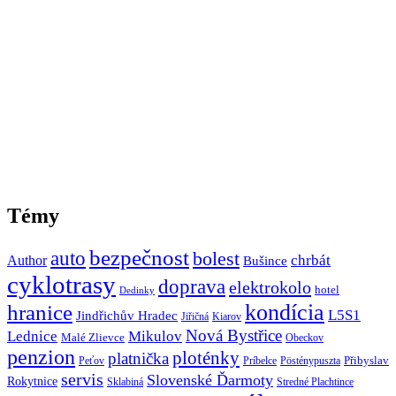
Témy
bezpečnost
auto
bolest
Author
chrbát
Bušince
cyklotrasy
doprava
elektrokolo
hotel
Dedinky
hranice
kondícia
L5S1
Jindřichův Hradec
Jiřičná
Kiarov
Nová Bystřice
Lednice
Mikulov
Malé Zlievce
Obeckov
penzion
ploténky
platnička
Přibyslav
Peťov
Príbelce
Pösténypuszta
servis
Slovenské Ďarmoty
Rokytnice
Sklabiná
Stredné Plachtince