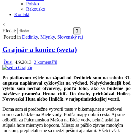
Polsko
Rakousko
Kontakt
×
Hledat:
Posted in
Dedinky
,
Mlynky
,
Slovenský raj
Grajnár a koniec (sveta)
Ďusi
4.9.2013
2 komentářů
Po piatkovom výlete na západ od Dediniek som na sobotu 31.
augusta naplánoval cyklovýlet na východ. Najvýchodnejší bod
výletu som nechal otvorený, podľa toho, ako sa budeme po
návšteve prameňa Hrona cítiť. Do úvahy prichádzal Hnilec,
Novoveská Huta alebo Hnilčík, v najoptimistickejšej verzii.
Doma som si predbežne vytvoril trasu v bikemap.net a uvažoval
som o zachádzke na Biele vody. Podľa mapy dobrá cesta. Aj sme
odbočili za Palcmanskou Mašou na Biele vody, pekná asfaltka
stúpala hore miernym kopcom. Miesto sa páčilo zjavne mnohým
turistom, preplietali sme sa medzi pešími aj autami. Všetci však