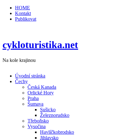
HOME
Kontakt
Publikovat
cykloturistika.net
Na kole krajinou
Úvodní stránka
Čechy
Česká Kanada
Orlické Hory
Praha
Šumava
Sušicko
Železnorudsko
Třeboňsko
Vysočina
Havlíčkobrodsko
Jihlavsko