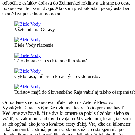
odbočili z asfaltky doľava do Zejmarskej rokliny a tak sme po ceste
pokračovali len sami dvaja. Ako som predpokladal, pekný asfalt sa
skončil za poslednou bytovkou…
Všetci idú na Geravy
Biele Vody rázcestie
Táto dobrá cesta sa iste onedlho skončí
Cyklotrasa, nič pre rekreačných cykloturistov
Turistov majú do Slovenského Raja vábiť aj takéto ošarpané ta
Odhodlane sme pokračovali ďalej, ako na Zelené Pleso vo
Vysokých Tatrách s tým, že uvidíme, kedy nás to prestane baviť.
Keď sme zvažovali, či tie dva kilometre sa pokúsiť zdolať alebo sa
vrátiť, za zákrutou sa objavili dvaja muži v zelenom, lesáci, tak som
sa ich opýtal, ako je to s kvalitou cesty ďalej. Vraj ešte asi kilometer
taká kamenistá a strmá, potom sa sklon zníži a cesta zjemní a po
dvoch kilometroch ide asfaltka dole na Mlynky. V tej chvíli nás