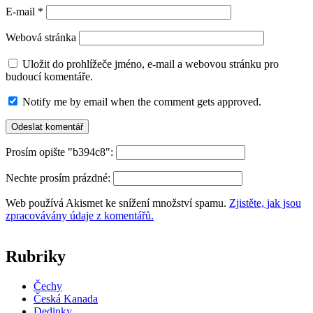
E-mail
*
Webová stránka
Uložit do prohlížeče jméno, e-mail a webovou stránku pro
budoucí komentáře.
Notify me by email when the comment gets approved.
Prosím opište "b394c8":
Nechte prosím prázdné:
Web používá Akismet ke snížení množství spamu.
Zjistěte, jak jsou
zpracovávány údaje z komentářů.
Rubriky
Čechy
Česká Kanada
Dedinky