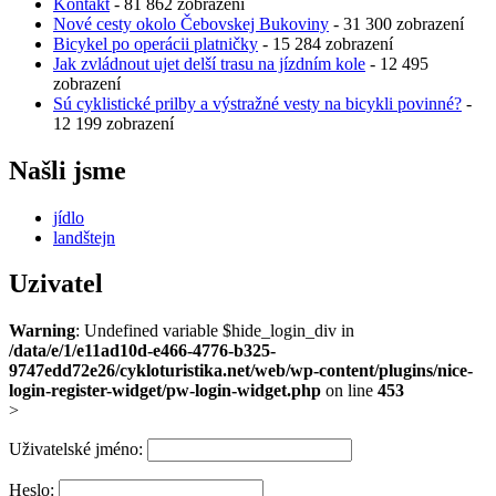
Kontakt
- 81 862 zobrazení
Nové cesty okolo Čebovskej Bukoviny
- 31 300 zobrazení
Bicykel po operácii platničky
- 15 284 zobrazení
Jak zvládnout ujet delší trasu na jízdním kole
- 12 495
zobrazení
Sú cyklistické prilby a výstražné vesty na bicykli povinné?
-
12 199 zobrazení
Našli jsme
jídlo
landštejn
Uzivatel
Warning
: Undefined variable $hide_login_div in
/data/e/1/e11ad10d-e466-4776-b325-
9747edd72e26/cykloturistika.net/web/wp-content/plugins/nice-
login-register-widget/pw-login-widget.php
on line
453
>
Uživatelské jméno:
Heslo: