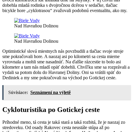
dobehla mladá rodinka s dvojročnou dcérou v sedačke, tlačiac
bicykle hore „cyklotrasou“ zvažovali podobnú eventualitu, ako my.
Nad Havraňou Dolinou
Nad Havraňou Dolinou
Optimistické slová miestnych nás povzbudili a tlačiac svoje stroje
sme pokračovali hore. A naozaj asi po kilometri sa cesta mierne
vyrovnala a mohli sme nasadnúť. Na ďalšie rázcestie to bolo asi
kilometer a tam nás mladí opäť dobehli. Chvíľku sme sa rozprávali a
vydali sa potom dolu do Havranej Doliny. Oni sa vrátili späť do
Dediniek a my sme pokračovali na východ po Gotickej ceste.
Súvisiace:
Seznámení na výletě
Cykloturistika po Gotickej ceste
Príhodné meno, tá cesta je taká stará a taká rozbitá, že je naozaj zo
stredoveku. Od osady Rakovec cesta neustále stúpa až po