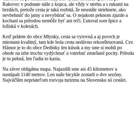
Rakovec v podstate stále z kopca, ale vždy v strehu a s rukami na
brzdách, pretože cesta je taká rozbitá, že neustále striehnete, ako
nevbehnúť do jamy a nevybúrať sa. O nejakom peknom zjazde a
kochaní sa prírodou nemôže byť ani reči. Ľutoval som špice a
ložiská v kolesách.
Keď prídete do obce Mlynky, cesta sa vyrovná a aj povrch je
miestami kvalitný, tam kde bola cesta nedávno rekonštruovaná. Cez
Hámor je to do obce Dedinky len kúsok a my sme si mohli po
obede na izbe trochu vydýchnuť a vstrebať zmiešané pocity. Príroda
je tu pekná, len ľudia to kazia.
Na záver obligátna mapa. Najazdili sme asi 45 kilometrov a
nastúpali 1140 metrov. Len naše bicykle zostarli o dve sezóny.
Najväčším nepriateľom rozvoja turizmu na Slovensku sú cestári.