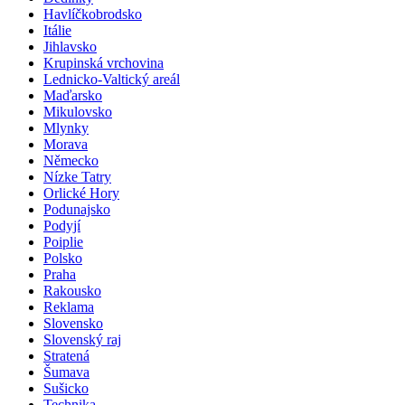
Havlíčkobrodsko
Itálie
Jihlavsko
Krupinská vrchovina
Lednicko-Valtický areál
Maďarsko
Mikulovsko
Mlynky
Morava
Německo
Nízke Tatry
Orlické Hory
Podunajsko
Podyjí
Poiplie
Polsko
Praha
Rakousko
Reklama
Slovensko
Slovenský raj
Stratená
Šumava
Sušicko
Technika