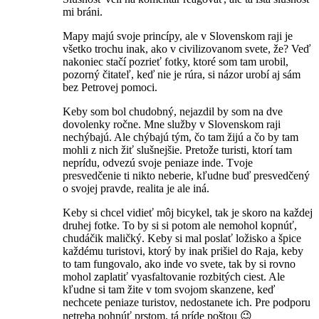
mi bráni.
Mapy majú svoje princípy, ale v Slovenskom raji je
všetko trochu inak, ako v civilizovanom svete, že? Veď
nakoniec stačí pozrieť fotky, ktoré som tam urobil,
pozorný čitateľ, keď nie je rúra, si názor urobí aj sám
bez Petrovej pomoci.
Keby som bol chudobný, nejazdil by som na dve
dovolenky ročne. Mne služby v Slovenskom raji
nechýbajú. Ale chýbajú tým, čo tam žijú a čo by tam
mohli z nich žiť slušnejšie. Pretože turisti, ktorí tam
neprídu, odvezú svoje peniaze inde. Tvoje
presvedčenie ti nikto neberie, kľudne buď presvedčený
o svojej pravde, realita je ale iná.
Keby si chcel vidieť môj bicykel, tak je skoro na každej
druhej fotke. To by si si potom ale nemohol kopnúť,
chudáčik maličký. Keby si mal poslať ložisko a špice
každému turistovi, ktorý by inak prišiel do Raja, keby
to tam fungovalo, ako inde vo svete, tak by si rovno
mohol zaplatiť vyasfaltovanie rozbitých ciest. Ale
kľudne si tam žite v tom svojom skanzene, keď
nechcete peniaze turistov, nedostanete ich. Pre podporu
netreba pohnúť prstom, tá príde poštou 😉