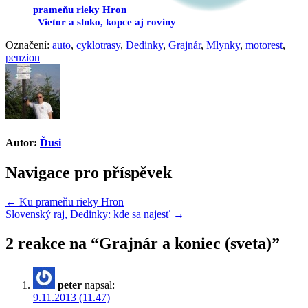
prameňu rieky Hron
Vietor a slnko, kopce aj roviny
Označení:
auto
,
cyklotrasy
,
Dedinky
,
Grajnár
,
Mlynky
,
motorest
,
penzion
Autor:
Ďusi
Navigace pro příspěvek
← Ku prameňu rieky Hron
Slovenský raj, Dedinky: kde sa najesť →
2 reakce na “
Grajnár a koniec (sveta)
”
peter
napsal:
9.11.2013 (11.47)