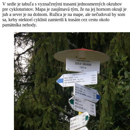
V sedle je tabuľa s vyznačenými trasami jednosmerných okruhov
pre cykloturistov. Mapa je zaujímavá tým, že na jej hornom okraji je
juh a sever je na dolnom. Ružica je na mape, ale nečudoval by som
sa, keby niektorí cyklisti zamierili k trasám cez cestu okolo
pamätníka nehody.