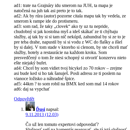
ad1: trate na Grajnáry idu smerom na JUH, ta mapa je
natočená na juh tak asi preto je to tak.
ad2: Ak by rúra (autor) pozorne citala mapu tak by vedela, ze
smerom k rampe ide do protismeru.
ad3: som rad, že taky „clovek“ ako ty uz tu nepride,
chudobný si jak kostolna myš a ideš skákať ze ti chýbaju
služby, aj tak by si si tam nič nekúpil, zahundral by si ze to je
pre teba drahe, napustil by si si vodu z WC do flašky a išiel
by si dalej. V tom stade v ktoreho si clenom, by ste chceli mať
služby, hotely a restaurácie na každom kroku. Som
presvedčený o tom že niesi schopný si otvoriť konzervu nieto
ešte niejaký bufet.
ad4: Chcel by som vidiet tvoj bicykel zo 70 rokov – zrejme
asi bude ked si ho tak šanuješ. Posli adresu ze ti poslem na
vianoce ložisko a náhradné špice.
ad5: 44km ? to som robil na BMX ked som mal 14 rokov
ad6: daj sa vypchať
Odpovědět
Ďusi
napsal:
9.11.2013 (12.03)
Čo už len tomuto expertovi odpovedať?
Slušnosť velí na komentár reagovať, ale tá istá slušnosť