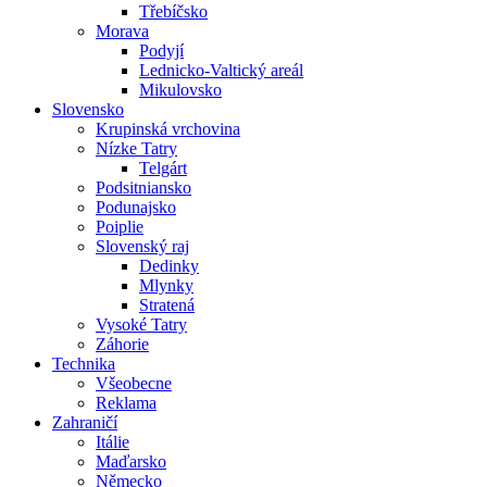
Třebíčsko
Morava
Podyjí
Lednicko-Valtický areál
Mikulovsko
Slovensko
Krupinská vrchovina
Nízke Tatry
Telgárt
Podsitniansko
Podunajsko
Poiplie
Slovenský raj
Dedinky
Mlynky
Stratená
Vysoké Tatry
Záhorie
Technika
Všeobecne
Reklama
Zahraničí
Itálie
Maďarsko
Německo