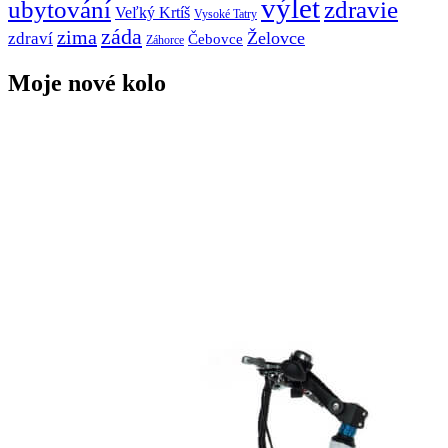
výlet
ubytování
zdravie
Veľký Krtíš
Vysoké Tatry
záda
zima
Želovce
zdraví
Čebovce
Záhorce
Moje nové kolo