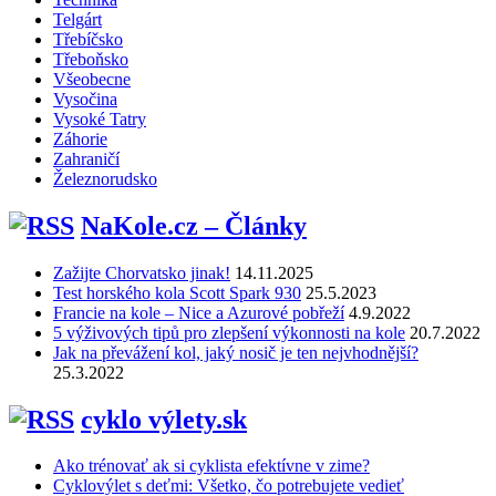
Telgárt
Třebíčsko
Třeboňsko
Všeobecne
Vysočina
Vysoké Tatry
Záhorie
Zahraničí
Železnorudsko
NaKole.cz – Články
Zažijte Chorvatsko jinak!
14.11.2025
Test horského kola Scott Spark 930
25.5.2023
Francie na kole – Nice a Azurové pobřeží
4.9.2022
5 výživových tipů pro zlepšení výkonnosti na kole
20.7.2022
Jak na převážení kol, jaký nosič je ten nejvhodnější?
25.3.2022
cyklo výlety.sk
Ako trénovať ak si cyklista efektívne v zime?
Cyklovýlet s deťmi: Všetko, čo potrebujete vedieť