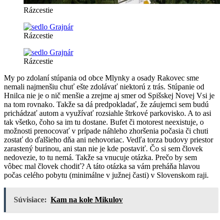
Rázcestie
Rázcestie
Rázcestie
My po zdolaní stúpania od obce Mlynky a osady Rakovec sme
nemali najmenšiu chuť ešte zdolávať niektorú z trás. Stúpanie od
Hnilca nie je o nič menšie a zrejme aj smer od Spišskej Novej Vsi je
na tom rovnako. Takže sa dá predpokladať, že záujemci sem budú
prichádzať autom a využívať rozsiahle štrkové parkovisko. A to asi
tak všetko, čoho sa im tu dostane. Bufet či motorest neexistuje, o
možnosti prenocovať v prípade náhleho zhoršenia počasia či chuti
zostať do ďalšieho dňa ani nehovoriac. Vedľa torza budovy priestor
zarastený burinou, ani stan nie je kde postaviť. Čo si sem človek
nedovezie, to tu nemá. Takže sa vnucuje otázka. Prečo by sem
vôbec mal človek chodiť? A táto otázka sa vám preháňa hlavou
počas celého pobytu (minimálne v južnej časti) v Slovenskom raji.
Súvisiace:
Kam na kole Mikulov