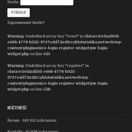
Heslo:
Zapomenuté heslo?
Warning
: Undefined array key "reset" in
/data/e/1/e11ad10d-
e466-4776-b325-9747edd72e26/cykloturistika.net/web/wp-
content/plugins/nice-login-register-widget/pw-login-
widget.php
on line
525
Warning
: Undefined array key "register" in
/data/e/1/e11ad10d-e466-4776-b325-
9747edd72e26/cykloturistika.net/web/wp-
content/plugins/nice-login-register-widget/pw-login-
widget.php
on line
526
NEJČTENĚJŠÍ
forum
- 143 912 zobrazení
Kontakt
- 81 838 zobrazení