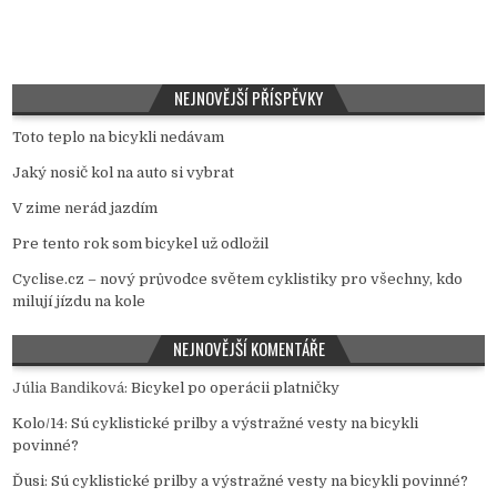
NEJNOVĚJŠÍ PŘÍSPĚVKY
Toto teplo na bicykli nedávam
Jaký nosič kol na auto si vybrat
V zime nerád jazdím
Pre tento rok som bicykel už odložil
Cyclise.cz – nový průvodce světem cyklistiky pro všechny, kdo
milují jízdu na kole
NEJNOVĚJŠÍ KOMENTÁŘE
Júlia Bandiková
:
Bicykel po operácii platničky
Kolo/14
:
Sú cyklistické prilby a výstražné vesty na bicykli
povinné?
Ďusi
:
Sú cyklistické prilby a výstražné vesty na bicykli povinné?