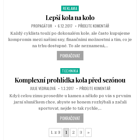
REKLAMA
P
o
Lepší kola na kolo
s
PROPAGÁTOR
6.12.2017
PŘIDEJTE KOMENTÁŘ
t
Každý cyklista touží po dokonalém kole, ale často kupujeme
e
kompromis mezi našimi sny, finančními možnostmi a tím, co je
d
na trhu dostupné. To ale neznamená,…
i
n
POKRAČOVAT
TECHNIKA
P
o
Komplexní prohlídka kola před sezónou
s
JULIE VEDRALOVÁ
1.3.2017
PŘIDEJTE KOMENTÁŘ
t
Když celou zimu prosedíte u kamen a někdo po vás s prvním
e
jarní sluníčkem chce, abyste se honem rozhýbali a začali
d
sportovat, nejde to tak rychle,…
i
n
POKRAČOVAT
1. z 3
1
2
3
»