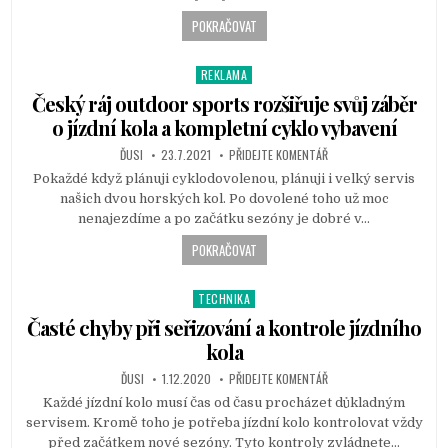
POKRAČOVAT
REKLAMA
P
o
Český ráj outdoor sports rozšiřuje svůj záběr
s
o jízdní kola a kompletní cyklo vybavení
t
ĎUSI
23.7.2021
PŘIDEJTE KOMENTÁŘ
e
d
Pokaždé když plánuji cyklodovolenou, plánuji i velký servis
i
našich dvou horských kol. Po dovolené toho už moc
n
nenajezdíme a po začátku sezóny je dobré v…
POKRAČOVAT
TECHNIKA
P
o
Časté chyby při seřizování a kontrole jízdního
s
kola
t
ĎUSI
1.12.2020
PŘIDEJTE KOMENTÁŘ
e
d
Každé jízdní kolo musí čas od času procházet důkladným
i
servisem. Kromě toho je potřeba jízdní kolo kontrolovat vždy
n
před začátkem nové sezóny. Tyto kontroly zvládnete…