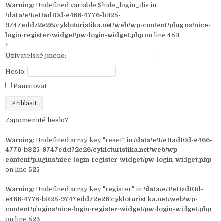
Warning
: Undefined variable $hide_login_div in
/data/e/1/e11ad10d-e466-4776-b325-
9747edd72e26/cykloturistika.net/web/wp-content/plugins/nice-
login-register-widget/pw-login-widget.php
on line
453
>
Uživatelské jméno:
Heslo:
Pamatovat
Zapomenuté heslo?
Warning
: Undefined array key "reset" in
/data/e/1/e11ad10d-e466-
4776-b325-9747edd72e26/cykloturistika.net/web/wp-
content/plugins/nice-login-register-widget/pw-login-widget.php
on line
525
Warning
: Undefined array key "register" in
/data/e/1/e11ad10d-
e466-4776-b325-9747edd72e26/cykloturistika.net/web/wp-
content/plugins/nice-login-register-widget/pw-login-widget.php
on line
526