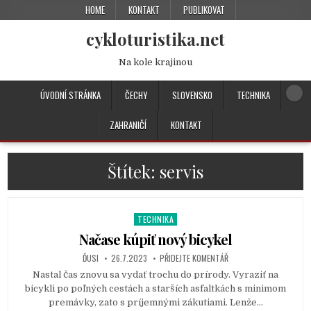
HOME
KONTAKT
PUBLIKOVAT
cykloturistika.net
Na kole krajinou
ÚVODNÍ STRÁNKA
ČECHY
SLOVENSKO
TECHNIKA
ZAHRANIČÍ
KONTAKT
Štítek:
servis
TECHNIKA
P
o
Načase kúpiť nový bicykel
s
ĎUSI
26.7.2023
PŘIDEJTE KOMENTÁŘ
t
Nastal čas znovu sa vydať trochu do prírody. Vyraziť na
e
bicykli po poľných cestách a starších asfaltkách s minimom
d
premávky, zato s príjemnými zákutiami. Lenže…
i