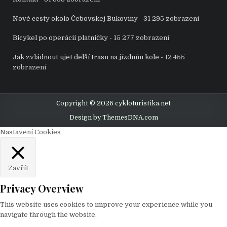
Nové cesty okolo Čebovskej Bukoviny
- 31 295 zobrazení
Bicykel po operácii platničky
- 15 277 zobrazení
Jak zvládnout ujet delší trasu na jízdním kole
- 12 455
zobrazení
Copyright © 2026 cykloturistika.net
Design by ThemesDNA.com
Nastavení Cookies
Zavřít
Privacy Overview
This website uses cookies to improve your experience while you
navigate through the website.