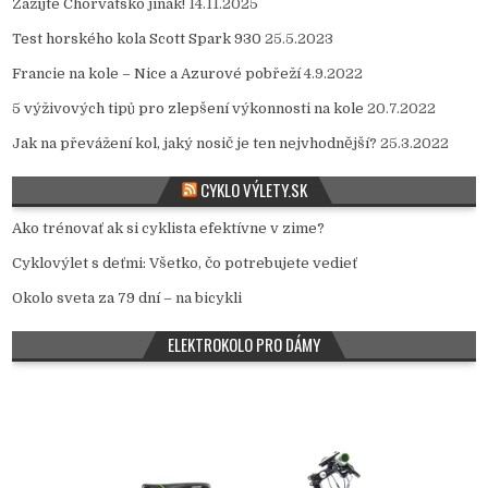
Zažijte Chorvatsko jinak!
14.11.2025
Test horského kola Scott Spark 930
25.5.2023
Francie na kole – Nice a Azurové pobřeží
4.9.2022
5 výživových tipů pro zlepšení výkonnosti na kole
20.7.2022
Jak na převážení kol, jaký nosič je ten nejvhodnější?
25.3.2022
CYKLO VÝLETY.SK
Ako trénovať ak si cyklista efektívne v zime?
Cyklovýlet s deťmi: Všetko, čo potrebujete vedieť
Okolo sveta za 79 dní – na bicykli
ELEKTROKOLO PRO DÁMY