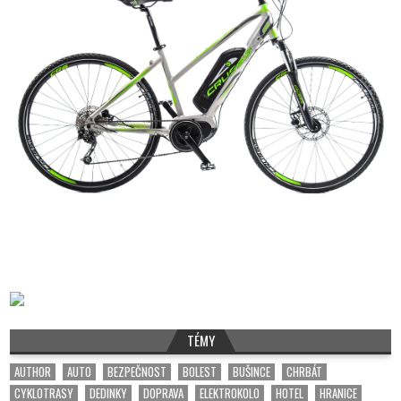
TÉMY
AUTHOR
AUTO
BEZPEČNOST
BOLEST
BUŠINCE
CHRBÁT
CYKLOTRASY
DEDINKY
DOPRAVA
ELEKTROKOLO
HOTEL
HRANICE