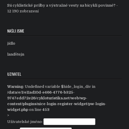
Sú cyklistické prilby a výstražné vesty na bicykli povinné?
-
12 190 zobrazení
NAŠLI JSME
jídlo
landštejn
UZIVATEL
Warning
: Undefined variable $hide_login_div in
/data/e/1/e11ad10d-e466-4776-b325-
9747edd72e26/cykloturistika.net/web/wp-
content/plugins/nice-login-register-widget/pw-login-
widget.php
on line
453
>
Uživatelské jméno: