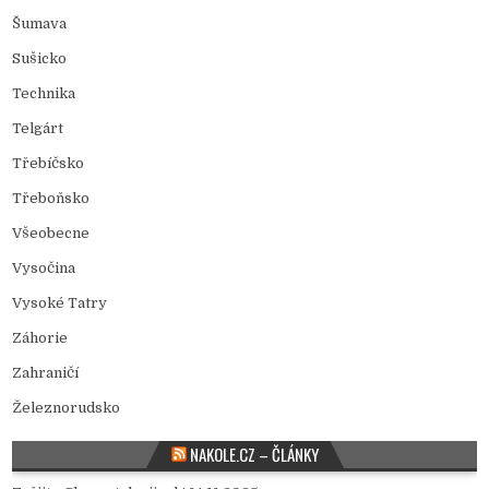
Šumava
Sušicko
Technika
Telgárt
Třebíčsko
Třeboňsko
Všeobecne
Vysočina
Vysoké Tatry
Záhorie
Zahraničí
Železnorudsko
NAKOLE.CZ – ČLÁNKY