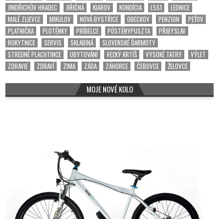
JINDŘICHŮV HRADEC
JIŘIČNÁ
KIAROV
KONDÍCIA
L5S1
LEDNICE
MALÉ ZLIEVCE
MIKULOV
NOVÁ BYSTŘICE
OBECKOV
PENZION
PEŤOV
PLATNIČKA
PLOTÉNKY
PRÍBELCE
PÖSTÉNYPUSZTA
PŘIBYSLAV
ROKYTNICE
SERVIS
SKLABINÁ
SLOVENSKÉ ĎARMOTY
STREDNÉ PLACHTINCE
UBYTOVÁNÍ
VEĽKÝ KRTÍŠ
VYSOKÉ TATRY
VÝLET
ZDRAVIE
ZDRAVÍ
ZIMA
ZÁDA
ZÁHORCE
ČEBOVCE
ŽELOVCE
MOJE NOVÉ KOLO