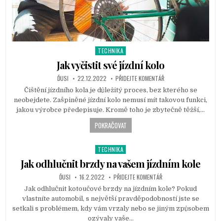
TECHNIKA
P
o
Jak vyčistit své jízdní kolo
s
ĎUSI
22.12.2022
PŘIDEJTE KOMENTÁŘ
t
Čištění jízdního kola je důležitý proces, bez kterého se
e
neobejdete. Zašpiněné jízdní kolo nemusí mít takovou funkci,
d
jakou výrobce předepisuje. Kromě toho je zbytečně těžší,…
i
n
POKRAČOVAT
TECHNIKA
P
o
Jak odhlučnit brzdy na vašem jízdním kole
s
ĎUSI
16.2.2022
PŘIDEJTE KOMENTÁŘ
t
Jak odhlučnit kotoučové brzdy na jízdním kole? Pokud
e
vlastníte automobil, s největší pravděpodobností jste se
d
setkali s problémem, kdy vám vrzaly nebo se jiným způsobem
i
ozývaly vaše…
n