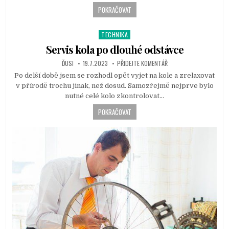
n
POKRAČOVAT
TECHNIKA
P
o
Servis kola po dlouhé odstávce
s
ĎUSI
19.7.2023
PŘIDEJTE KOMENTÁŘ
t
Po delší době jsem se rozhodl opět vyjet na kole a zrelaxovat
e
v přírodě trochu jinak, než dosud. Samozřejmě nejprve bylo
d
nutné celé kolo zkontrolovat…
i
n
POKRAČOVAT