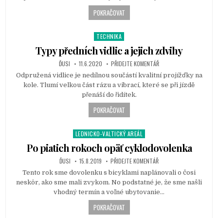
POKRAČOVAT
TECHNIKA
P
o
Typy předních vidlic a jejich zdvihy
s
ĎUSI
11.6.2020
PŘIDEJTE KOMENTÁŘ
t
Odpružená vidlice je nedílnou součástí kvalitní projížďky na
e
kole. Tlumí velkou část rázu a vibrací, které se při jízdě
d
přenáší do řidítek.
i
n
POKRAČOVAT
LEDNICKO-VALTICKÝ AREÁL
P
o
Po piatich rokoch opäť cyklodovolenka
s
ĎUSI
15.8.2019
PŘIDEJTE KOMENTÁŘ
t
Tento rok sme dovolenku s bicyklami naplánovali o čosi
e
neskôr, ako sme mali zvykom. No podstatné je, že sme našli
d
vhodný termín a voľné ubytovanie…
i
n
POKRAČOVAT