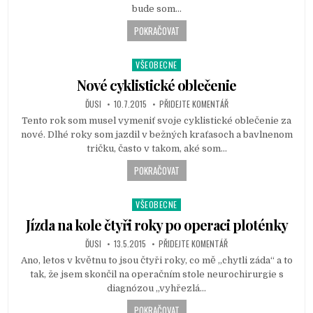
bude som…
i
n
POKRAČOVAT
VŠEOBECNE
P
o
Nové cyklistické oblečenie
s
ĎUSI
10.7.2015
PŘIDEJTE KOMENTÁŘ
t
Tento rok som musel vymeniť svoje cyklistické oblečenie za
e
nové. Dlhé roky som jazdil v bežných kraťasoch a bavlnenom
d
tričku, často v takom, aké som…
i
n
POKRAČOVAT
VŠEOBECNE
P
o
Jízda na kole čtyři roky po operaci ploténky
s
ĎUSI
13.5.2015
PŘIDEJTE KOMENTÁŘ
t
Ano, letos v květnu to jsou čtyři roky, co mě „chytli záda“ a to
e
tak, že jsem skončil na operačním stole neurochirurgie s
d
diagnózou „vyhřezlá…
i
n
POKRAČOVAT