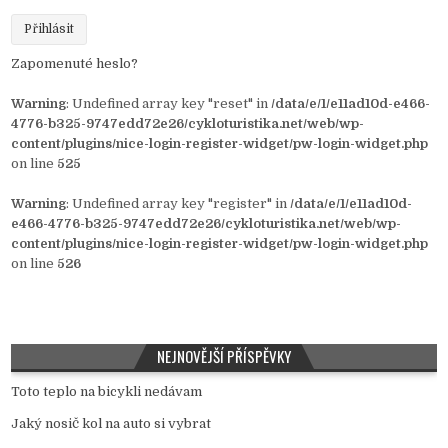
Zapomenuté heslo?
Warning
: Undefined array key "reset" in
/data/e/1/e11ad10d-e466-
4776-b325-9747edd72e26/cykloturistika.net/web/wp-
content/plugins/nice-login-register-widget/pw-login-widget.php
on line
525
Warning
: Undefined array key "register" in
/data/e/1/e11ad10d-
e466-4776-b325-9747edd72e26/cykloturistika.net/web/wp-
content/plugins/nice-login-register-widget/pw-login-widget.php
on line
526
NEJNOVĚJŠÍ PŘÍSPĚVKY
Toto teplo na bicykli nedávam
Jaký nosič kol na auto si vybrat