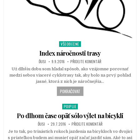
VŠEOBECNE
P
o
Index náročnosti trasy
s
ĎUSI
9.9.2016
PŘIDEJTE KOMENTÁŘ
t
Už dlhšiu dobu som hľadal spôsob, ako vzájomne porovnať
e
medzi sebou viaceré cyklotrasy tak, aby bolo na prvý pohľad
d
jasné, ktorá z nich je náročnejšia…
i
n
POKRAČOVAT
POIPLIE
P
o
Po dlhom čase opäť sólo výlet na bicykli
s
ĎUSI
29.7.2016
PŘIDEJTE KOMENTÁŘ
t
Je to tak, po trinástich rokoch jazdenia na bicykloch vo dvojici
e
s priateľkou budem asi musieť opäť začať jazdiť sám. Aké to asi
d