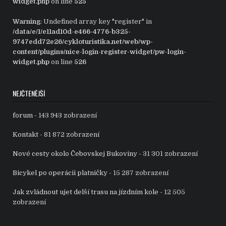
widget.php
on line
525
Warning
: Undefined array key "register" in
/data/e/1/e11ad10d-e466-4776-b325-
9747edd72e26/cykloturistika.net/web/wp-
content/plugins/nice-login-register-widget/pw-login-
widget.php
on line
526
NEJČTENĚJŠÍ
forum
- 143 943 zobrazení
Kontakt
- 81 872 zobrazení
Nové cesty okolo Čebovskej Bukoviny
- 31 301 zobrazení
Bicykel po operácii platničky
- 15 287 zobrazení
Jak zvládnout ujet delší trasu na jízdním kole
- 12 505
zobrazení