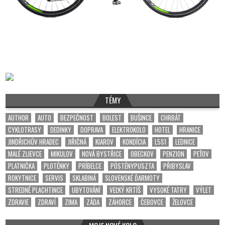
TÉMY
AUTHOR
AUTO
BEZPEČNOST
BOLEST
BUŠINCE
CHRBÁT
CYKLOTRASY
DEDINKY
DOPRAVA
ELEKTROKOLO
HOTEL
HRANICE
JINDŘICHŮV HRADEC
JIŘIČNÁ
KIAROV
KONDÍCIA
L5S1
LEDNICE
MALÉ ZLIEVCE
MIKULOV
NOVÁ BYSTŘICE
OBECKOV
PENZION
PEŤOV
PLATNIČKA
PLOTÉNKY
PRÍBELCE
PÖSTÉNYPUSZTA
PŘIBYSLAV
ROKYTNICE
SERVIS
SKLABINÁ
SLOVENSKÉ ĎARMOTY
STREDNÉ PLACHTINCE
UBYTOVÁNÍ
VEĽKÝ KRTÍŠ
VYSOKÉ TATRY
VÝLET
ZDRAVIE
ZDRAVÍ
ZIMA
ZÁDA
ZÁHORCE
ČEBOVCE
ŽELOVCE