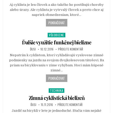
Aj cyklista je len človek a ako takého ho postihujú choroby
e
alebo úrazy. Ale cyklista je vytrvalý človek a preto chce aj
d
napriek obmedzeniam, ktoré…
i
n
POKRAČOVAT
VŠEOBECNE
P
o
Ďalšie využitie funkčnej bielizne
s
ĎUSI
10.12.2016
PŘIDEJTE KOMENTÁŘ
t
Nepatrím k cyklistom, ktorí vyhľadávajú vyslovene zimné
e
podmienky na jazdu na svojom dvojkolesovom tátošovi. Ba
d
priam sa bicyklovaniu v zime vyhýbam. Hoci mám kúpené
i
zimné…
n
POKRAČOVAT
TECHNIKA
P
o
Zimná cyklistická bielizeň
s
ĎUSI
15.11.2016
PŘIDEJTE KOMENTÁŘ
t
Jazdiť na bicykli v lete je jednoduché. Stačia vám nejaké
e