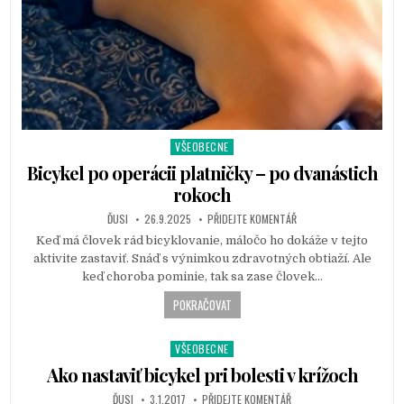
VŠEOBECNE
P
o
Bicykel po operácii platničky – po dvanástich
s
rokoch
t
ĎUSI
26.9.2025
PŘIDEJTE KOMENTÁŘ
e
d
Keď má človek rád bicyklovanie, máločo ho dokáže v tejto
i
aktivite zastaviť. Snáď s výnimkou zdravotných obtiaží. Ale
n
keď choroba pominie, tak sa zase človek…
POKRAČOVAT
VŠEOBECNE
P
o
Ako nastaviť bicykel pri bolesti v krížoch
s
ĎUSI
3.1.2017
PŘIDEJTE KOMENTÁŘ
t