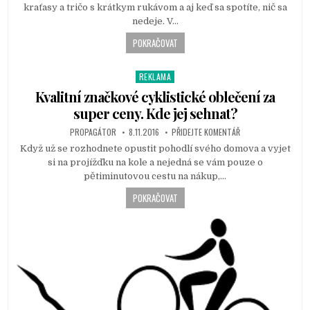
kraťasy a tričo s krátkym rukávom a aj keď sa spotíte, nič sa
d
nedeje. V…
i
n
POKRAČOVAT
REKLAMA
P
o
Kvalitní značkové cyklistické oblečení za
s
super ceny. Kde jej sehnat?
t
PROPAGÁTOR
8.11.2016
PŘIDEJTE KOMENTÁŘ
e
d
Když už se rozhodnete opustit pohodlí svého domova a vyjet
i
si na projížďku na kole a nejedná se vám pouze o
n
pětiminutovou cestu na nákup,…
POKRAČOVAT