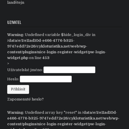
landštejn
UZIVATEL
Warning
: Undefined variable $hide_login_div in
/data/e/1/e11ad10d-e466-4776-b325-
9747edd72e26/cykloturistika.net/web/wp-
content/plugins/nice-login-register-widget/pw-login-
widget.php
on line
453
>
Uživatelské jméno:
Heslo:
Zapomenuté heslo?
Warning
: Undefined array key "reset" in
/data/e/1/e11ad10d-
e466-4776-b325-9747edd72e26/cykloturistika.net/web/wp-
content/plugins/nice-login-register-widget/pw-login-