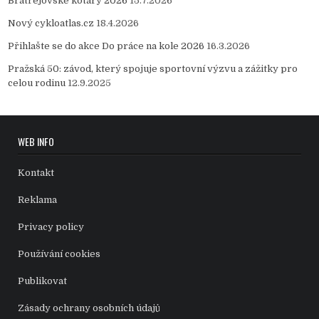
Bratřejovské kotáry 2026
15.7.2026
Nový cykloatlas.cz
18.4.2026
Přihlašte se do akce Do práce na kole 2026
16.3.2026
Pražská 50: závod, který spojuje sportovní výzvu a zážitky pro
celou rodinu
12.9.2025
WEB INFO
Kontakt
Reklama
Privacy policy
Používání cookies
Publikovat
Zásady ochrany osobních údajů