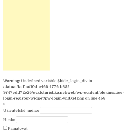
Warning
: Undefined variable $hide_login_div in
/data/e/1/e11ad10d-e466-4776-b325-
9747edd72e26/cykloturistika.net/web/wp-content/plugins/nice-
login-register-widget/pw-login-widget.php
on line
453
>
Uživatelské jméno:
Heslo:
Pamatovat