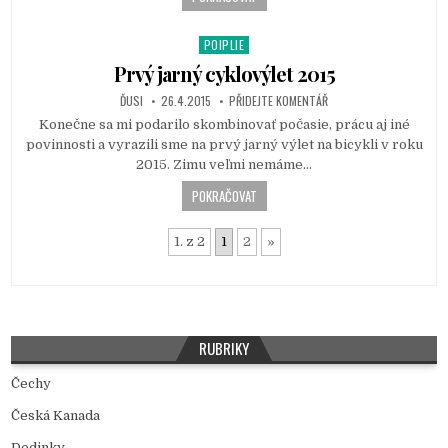
POIPLIE
P
o
Prvý jarný cyklovýlet 2015
s
ĎUSI
26.4.2015
PŘIDEJTE KOMENTÁŘ
t
Konečne sa mi podarilo skombinovať počasie, prácu aj iné
e
povinnosti a vyrazili sme na prvý jarný výlet na bicykli v roku
d
2015. Zimu veľmi nemáme…
i
n
POKRAČOVAT
1. z 2
1
2
»
RUBRIKY
Čechy
Česká Kanada
Dedinky