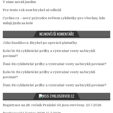
V zime nerád jazdím
Pre tento rok som bicykel už odložil
Cyclise.cz – nový průvodce světem cyklistiky pro všechny, kdo
milují jízdu na kole
NEJNOVĚJŠÍ KOMENTÁŘE
Júlia Bandiková
:
Bicykel po operácii platničky
Kolo/14
:
Sú cyklistické prilby a výstražné vesty na bicykli
povinné?
Ďusi
:
Sú cyklistické prilby a výstražné vesty na bicykli povinné?
Kolo/14
:
Sú cyklistické prilby a výstražné vesty na bicykli
povinné?
Ďusi
:
Sú cyklistické prilby a výstražné vesty na bicykli povinné?
CYKLOSERVER.CZ
Registrace na 28. ročník Pražské 50 jsou otevřeny.
23.7.2026