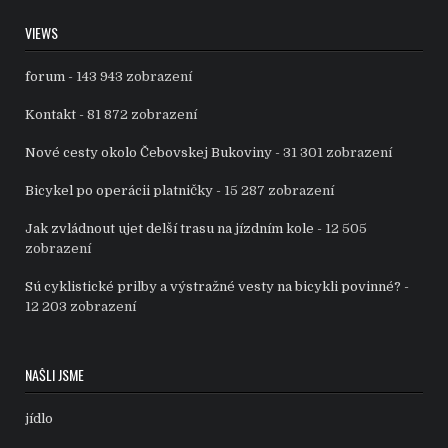
VIEWS
forum
- 143 943 zobrazení
Kontakt
- 81 872 zobrazení
Nové cesty okolo Čebovskej Bukoviny
- 31 301 zobrazení
Bicykel po operácii platničky
- 15 287 zobrazení
Jak zvládnout ujet delší trasu na jízdním kole
- 12 505
zobrazení
Sú cyklistické prilby a výstražné vesty na bicykli povinné?
-
12 203 zobrazení
NAŠLI JSME
jídlo