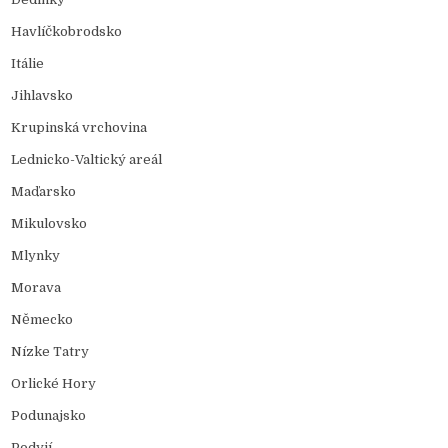
Havlíčkobrodsko
Itálie
Jihlavsko
Krupinská vrchovina
Lednicko-Valtický areál
Maďarsko
Mikulovsko
Mlynky
Morava
Německo
Nízke Tatry
Orlické Hory
Podunajsko
Podyjí