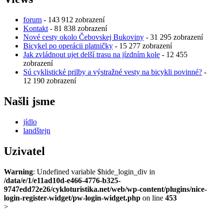
forum
- 143 912 zobrazení
Kontakt
- 81 838 zobrazení
Nové cesty okolo Čebovskej Bukoviny
- 31 295 zobrazení
Bicykel po operácii platničky
- 15 277 zobrazení
Jak zvládnout ujet delší trasu na jízdním kole
- 12 455
zobrazení
Sú cyklistické prilby a výstražné vesty na bicykli povinné?
-
12 190 zobrazení
Našli jsme
jídlo
landštejn
Uzivatel
Warning
: Undefined variable $hide_login_div in
/data/e/1/e11ad10d-e466-4776-b325-
9747edd72e26/cykloturistika.net/web/wp-content/plugins/nice-
login-register-widget/pw-login-widget.php
on line
453
>