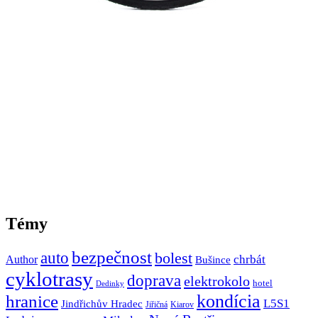
Témy
bezpečnost
auto
bolest
Author
chrbát
Bušince
cyklotrasy
doprava
elektrokolo
hotel
Dedinky
hranice
kondícia
L5S1
Jindřichův Hradec
Jiřičná
Kiarov