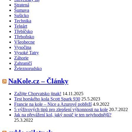
Stratená
Šumava
Sušicko
Technika
Telgárt
Třebíčsko
Třeboňsko
Všeobecne
Vysočina
Vysoké Tatry
Záhorie
Zahraničí
Železnorudsko
NaKole.cz – Články
Zažijte Chorvatsko jinak!
14.11.2025
Test horského kola Scott Spark 930
25.5.2023
Francie na kole – Nice a Azurové pobřeží
4.9.2022
5 výživových tipů pro zlepšení výkonnosti na kole
20.7.2022
Jak na převážení kol, jaký nosič je ten nejvhodnější?
25.3.2022