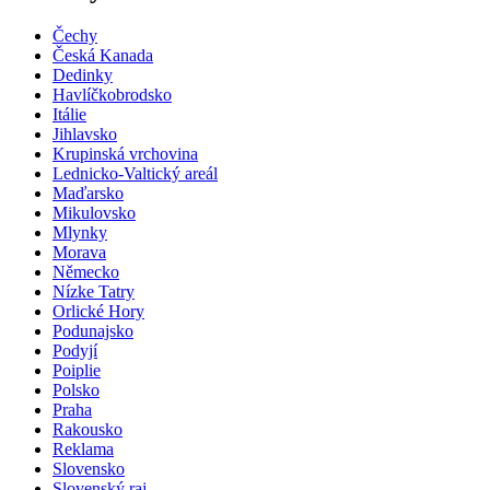
Čechy
Česká Kanada
Dedinky
Havlíčkobrodsko
Itálie
Jihlavsko
Krupinská vrchovina
Lednicko-Valtický areál
Maďarsko
Mikulovsko
Mlynky
Morava
Německo
Nízke Tatry
Orlické Hory
Podunajsko
Podyjí
Poiplie
Polsko
Praha
Rakousko
Reklama
Slovensko
Slovenský raj