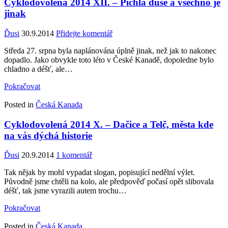
Cyklodovolená 2014 XII. – Píchlá duše a všechno je
jinak
Ďusi
30.9.2014
Přidejte komentář
Středa 27. srpna byla naplánována úplně jinak, než jak to nakonec
dopadlo. Jako obvykle toto léto v České Kanadě, dopoledne bylo
chladno a déšť, ale…
Pokračovat
Posted in
Česká Kanada
Cyklodovolená 2014 X. – Dačice a Telč, města kde
na vás dýchá historie
Ďusi
20.9.2014
1 komentář
Tak nějak by mohl vypadat slogan, popisující nedělní výlet.
Původně jsme chtěli na kolo, ale předpověď počasí opět slibovala
déšť, tak jsme vyrazili autem trochu…
Pokračovat
Posted in
Česká Kanada