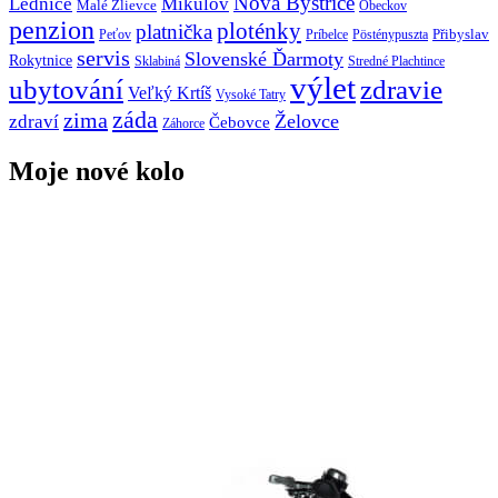
Nová Bystřice
Lednice
Mikulov
Malé Zlievce
Obeckov
penzion
ploténky
platnička
Přibyslav
Peťov
Príbelce
Pösténypuszta
servis
Slovenské Ďarmoty
Rokytnice
Sklabiná
Stredné Plachtince
výlet
ubytování
zdravie
Veľký Krtíš
Vysoké Tatry
záda
zima
Želovce
zdraví
Čebovce
Záhorce
Moje nové kolo