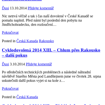
Ďusi
13.10.2014
Přidejte komentář
Nic netrvá věčně a tak i čas naší dovolené v České Kanadě se
pomalu naplnil. Před námi byl poslední den pobytu na
Jindřichohradecku, den rozloučení…
Pokračovat
Posted in
Česká Kanada
Rakousko
Cyklodovolená 2014 XIII. – Chlum přes Rakousko
– další pokus
Ďusi
3.10.2014
Přidejte komentář
Po středečních technických problémech a následné náhradní
návštěvě Starého Města pod Landštejnem jsme ve čtvrtek 28. srpna
uskutečnili další pokus vyjet si na kole z…
Pokračovat
Posted in
Česká Kanada