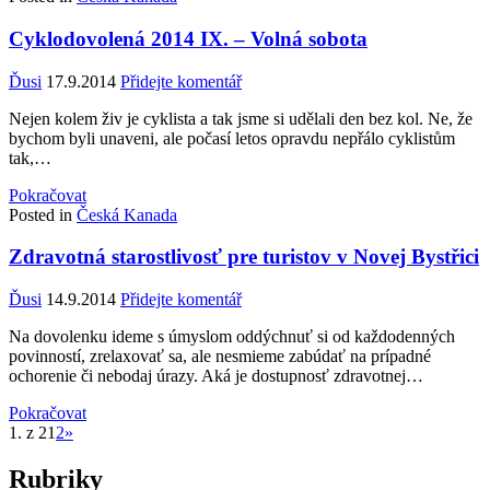
Cyklodovolená 2014 IX. – Volná sobota
Ďusi
17.9.2014
Přidejte komentář
Nejen kolem živ je cyklista a tak jsme si udělali den bez kol. Ne, že
bychom byli unaveni, ale počasí letos opravdu nepřálo cyklistům
tak,…
Pokračovat
Posted in
Česká Kanada
Zdravotná starostlivosť pre turistov v Novej Bystřici
Ďusi
14.9.2014
Přidejte komentář
Na dovolenku ideme s úmyslom oddýchnuť si od každodenných
povinností, zrelaxovať sa, ale nesmieme zabúdať na prípadné
ochorenie či nebodaj úrazy. Aká je dostupnosť zdravotnej…
Pokračovat
1. z 2
1
2
»
Rubriky