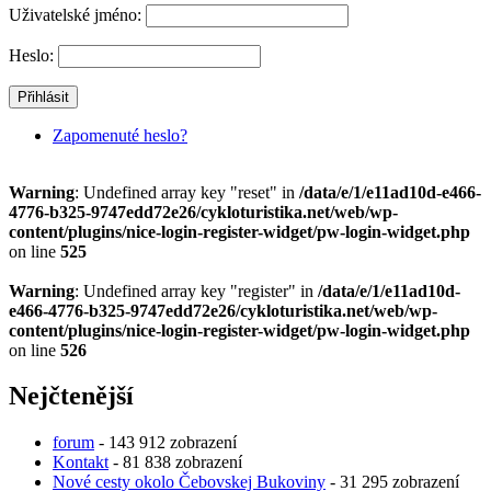
Uživatelské jméno:
Heslo:
Zapomenuté heslo?
Warning
: Undefined array key "reset" in
/data/e/1/e11ad10d-e466-
4776-b325-9747edd72e26/cykloturistika.net/web/wp-
content/plugins/nice-login-register-widget/pw-login-widget.php
on line
525
Warning
: Undefined array key "register" in
/data/e/1/e11ad10d-
e466-4776-b325-9747edd72e26/cykloturistika.net/web/wp-
content/plugins/nice-login-register-widget/pw-login-widget.php
on line
526
Nejčtenější
forum
- 143 912 zobrazení
Kontakt
- 81 838 zobrazení
Nové cesty okolo Čebovskej Bukoviny
- 31 295 zobrazení