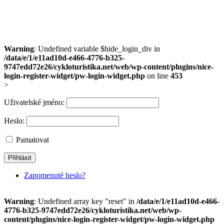
Warning
: Undefined variable $hide_login_div in
/data/e/1/e11ad10d-e466-4776-b325-
9747edd72e26/cykloturistika.net/web/wp-content/plugins/nice-
login-register-widget/pw-login-widget.php
on line
453
>
Uživatelské jméno:
Heslo:
Pamatovat
Zapomenuté heslo?
Warning
: Undefined array key "reset" in
/data/e/1/e11ad10d-e466-
4776-b325-9747edd72e26/cykloturistika.net/web/wp-
content/plugins/nice-login-register-widget/pw-login-widget.php