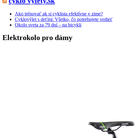
cyklo výlety.sk
Ako trénovať ak si cyklista efektívne v zime?
Cyklovýlet s deťmi: Všetko, čo potrebujete vedieť
Okolo sveta za 79 dní – na bicykli
Elektrokolo pro dámy