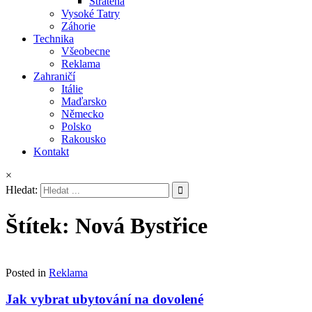
Stratená
Vysoké Tatry
Záhorie
Technika
Všeobecne
Reklama
Zahraničí
Itálie
Maďarsko
Německo
Polsko
Rakousko
Kontakt
×
Hledat:
Štítek:
Nová Bystřice
Posted in
Reklama
Jak vybrat ubytování na dovolené