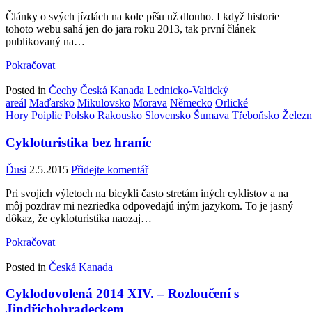
Články o svých jízdách na kole píšu už dlouho. I když historie
tohoto webu sahá jen do jara roku 2013, tak první článek
publikovaný na…
Pokračovat
Posted in
Čechy
Česká Kanada
Lednicko-Valtický
areál
Maďarsko
Mikulovsko
Morava
Německo
Orlické
Hory
Poiplie
Polsko
Rakousko
Slovensko
Šumava
Třeboňsko
Želez
Cykloturistika bez hraníc
Ďusi
2.5.2015
Přidejte komentář
Pri svojich výletoch na bicykli často stretám iných cyklistov a na
môj pozdrav mi nezriedka odpovedajú iným jazykom. To je jasný
dôkaz, že cykloturistika naozaj…
Pokračovat
Posted in
Česká Kanada
Cyklodovolená 2014 XIV. – Rozloučení s
Jindřichohradeckem