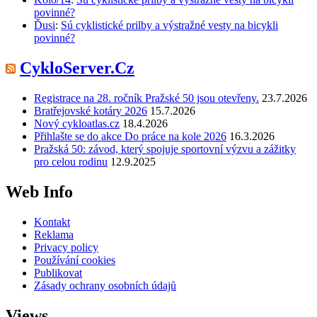
povinné?
Ďusi
:
Sú cyklistické prilby a výstražné vesty na bicykli
povinné?
CykloServer.Cz
Registrace na 28. ročník Pražské 50 jsou otevřeny.
23.7.2026
Bratřejovské kotáry 2026
15.7.2026
Nový cykloatlas.cz
18.4.2026
Přihlašte se do akce Do práce na kole 2026
16.3.2026
Pražská 50: závod, který spojuje sportovní výzvu a zážitky
pro celou rodinu
12.9.2025
Web Info
Kontakt
Reklama
Privacy policy
Používání cookies
Publikovat
Zásady ochrany osobních údajů
Views