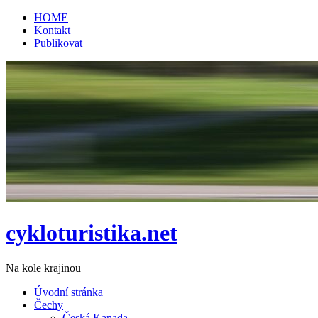
HOME
Kontakt
Publikovat
cykloturistika.net
Na kole krajinou
Úvodní stránka
Čechy
Česká Kanada