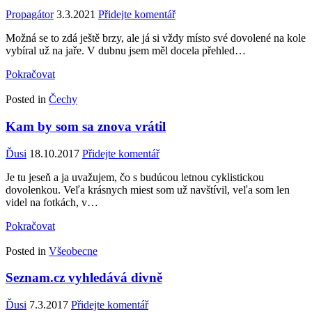
Propagátor
3.3.2021
Přidejte komentář
Možná se to zdá ještě brzy, ale já si vždy místo své dovolené na kole
vybíral už na jaře. V dubnu jsem měl docela přehled…
Pokračovat
Posted in
Čechy
Kam by som sa znova vrátil
Ďusi
18.10.2017
Přidejte komentář
Je tu jeseň a ja uvažujem, čo s budúcou letnou cyklistickou
dovolenkou. Veľa krásnych miest som už navštívil, veľa som len
videl na fotkách, v…
Pokračovat
Posted in
Všeobecne
Seznam.cz vyhledává divně
Ďusi
7.3.2017
Přidejte komentář