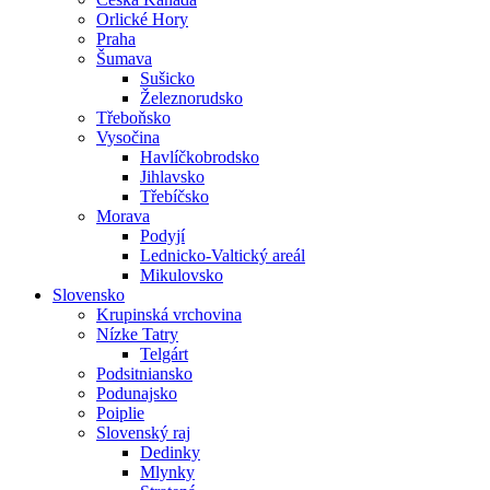
Orlické Hory
Praha
Šumava
Sušicko
Železnorudsko
Třeboňsko
Vysočina
Havlíčkobrodsko
Jihlavsko
Třebíčsko
Morava
Podyjí
Lednicko-Valtický areál
Mikulovsko
Slovensko
Krupinská vrchovina
Nízke Tatry
Telgárt
Podsitniansko
Podunajsko
Poiplie
Slovenský raj
Dedinky
Mlynky