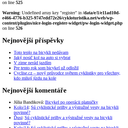
on line
525
Warning
: Undefined array key "register" in
/data/e/1/e11ad10d-
e466-4776-b325-9747edd72e26/cykloturistika.net/web/wp-
content/plugins/nice-login-register-widget/pw-login-widget.php
on line
526
Nejnovější příspěvky
Toto teplo na bicykli nedávam
Jaký nosič kol na auto si vybrat
V zime nerád jazdím
Pre tento rok som bicykel už odložil
Cyclise.cz – nový průvodce světem cyklistiky pro všechny,
kdo milují jízdu na kole
Nejnovější komentáře
Júlia Bandiková
:
Bicykel po operácii platničky
Kolo/14
:
Sú cyklistické prilby a výstražné vesty na bicykli
povinné?
Ďusi
:
Sú cyklistické prilby a výstražné vesty na bicykli
povinné?
Kolo/14
:
Sú cyklistické prilby a výstražné vesty na bicykli