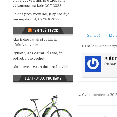
5 výživových tipů pro zlepšení
výkonnosti na kole
20.7.2022
Jak na převážení kol, jaký nosič je
ten nejvhodnější?
25.3.2022
CYKLO VÝLETY.SK
Šumavě
Moje
Ako trénovať ak si cyklista
efektívne v zime?
Označení:
Jindřichů
Cyklovýlet s deťmi: Všetko, čo
Autor
potrebujete vedieť
Článek 
Okolo sveta za 79 dní – na bicykli
ELEKTROKOLO PRO DÁMY
← Cyklodovolenka 2019 
N
a
v