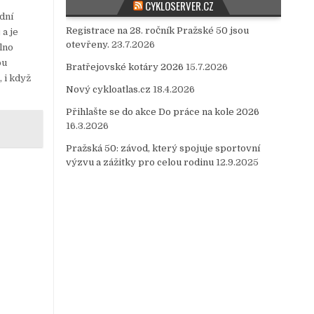
CYKLOSERVER.CZ
ední
Registrace na 28. ročník Pražské 50 jsou
 a je
otevřeny.
23.7.2026
lno
ou
Bratřejovské kotáry 2026
15.7.2026
, i když
Nový cykloatlas.cz
18.4.2026
Přihlašte se do akce Do práce na kole 2026
16.3.2026
Pražská 50: závod, který spojuje sportovní
výzvu a zážitky pro celou rodinu
12.9.2025