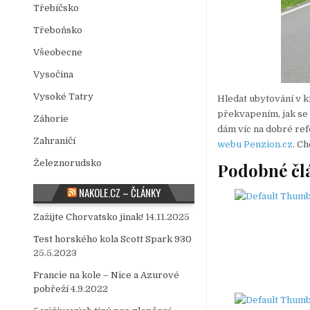
Třebíčsko
Třeboňsko
Všeobecne
Vysočina
Vysoké Tatry
Hledat ubytování v k
překvapením, jak se 
Záhorie
dám víc na dobré ref
Zahraničí
webu Penzion.cz
. C
Železnorudsko
Podobné čl
NAKOLE.CZ – ČLÁNKY
Zažijte Chorvatsko jinak!
14.11.2025
Test horského kola Scott Spark 930
25.5.2023
Francie na kole – Nice a Azurové
pobřeží
4.9.2022