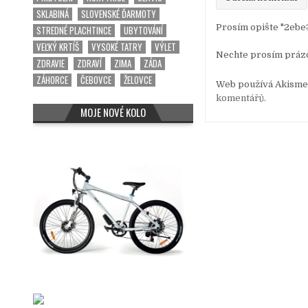
k
SKLABINÁ
SLOVENSKÉ ĎARMOTY
Prosím opište "2ebe
STREDNÉ PLACHTINCE
UBYTOVÁNÍ
VEĽKÝ KRTÍŠ
VYSOKÉ TATRY
VÝLET
Nechte prosím práz
ZDRAVIE
ZDRAVÍ
ZIMA
ZÁDA
ZÁHORCE
ČEBOVCE
ŽELOVCE
Web používá Akismet
komentářů.
MOJE NOVÉ KOLO