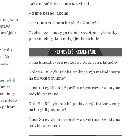
Jaký nosič kol na auto si vybrat
V zime nerád jazdím
dubnu jsem
Pre tento rok som bicykel už odložil
ůstává
Cyclise.cz – nový průvodce světem cyklistiky
ornější a
pro všechny, kdo milují jízdu na kole
ezdy do
NEJNOVĚJŠÍ KOMENTÁŘE
m. Ale
Júlia Bandiková
:
Bicykel po operácii platničky
snou
Kolo/14
:
Sú cyklistické prilby a výstražné vesty
na bicykli povinné?
 se
ještě
řím se
Ďusi
:
Sú cyklistické prilby a výstražné vesty na
 městsky
bicykli povinné?
vat město
Kolo/14
:
Sú cyklistické prilby a výstražné vesty
 a přitom
na bicykli povinné?
Ďusi
:
Sú cyklistické prilby a výstražné vesty na
bicykli povinné?