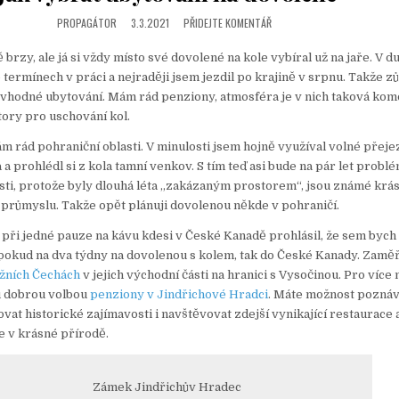
T
E
PROPAGÁTOR
3.3.2021
PŘIDEJTE KOMENTÁŘ
D
I
 brzy, ale já si vždy místo své dovolené na kole vybíral už na jaře. V 
N
 termínech v práci a nejraději jsem jezdil po krajině v srpnu. Takže z
k vhodné ubytování. Mám rád penziony, atmosféra je v nich taková kom
tory pro uschování kol.
ám rád pohraniční oblasti. V minulosti jsem hojně využíval volné přej
 prohlédl si z kola tamní venkov. S tím teď asi bude na pár let problé
sti, protože byly dlouhá léta „zakázaným prostorem“, jsou známé krá
průmyslu. Takže opět plánuji dovolenou někde v pohraničí.
m při jedné pauze na kávu kdesi v České Kanadě prohlásil, že sem bych
 pokud na dva týdny na dovolenou s kolem, tak do České Kanady. Zamě
ižních Čechách
v jejich východní části na hranici s Vysočinou. Pro více
ou dobrou volbou
penziony v Jindřichové Hradci
. Máte možnost pozná
ovat historické zajímavosti i navštěvovat zdejší vynikající restaurace
te v krásné přírodě.
Zámek Jindřichův Hradec