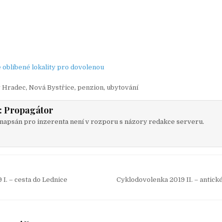
 oblíbené lokality pro dovolenou
v Hradec
,
Nová Bystřice
,
penzion
,
ubytování
:
Propagátor
napsán pro inzerenta není v rozporu s názory redakce serveru.
I. – cesta do Lednice
Cyklodovolenka 2019 II. – antic