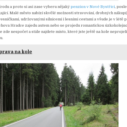
írodu a proto si asi zase vyberu nějaký
penzion v Nové Bystřici
, posl
ající. Malé město nabízí skvělé možnosti stravování, drobných nákupů
sničkami, udržovanými silnicemi i lesními cestami a všude je v létě p
ichova Hradce zajedu autem nebo se projedu romantickou úzkokolejn
je zde nespočet a stále najdete místo, které jste ještě na kole neprojeli
u.
prava na kole