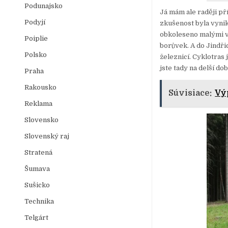
Podunajsko
Já mám ale raději př
Podyjí
zkušenost byla vynik
obkoleseno malými ve
Poiplie
borůvek. A do Jindř
Polsko
železnicí. Cyklotras 
jste tady na delší dob
Praha
Rakousko
Súvisiace:
Vý
Reklama
Slovensko
Slovenský raj
Stratená
Šumava
Sušicko
Technika
Telgárt