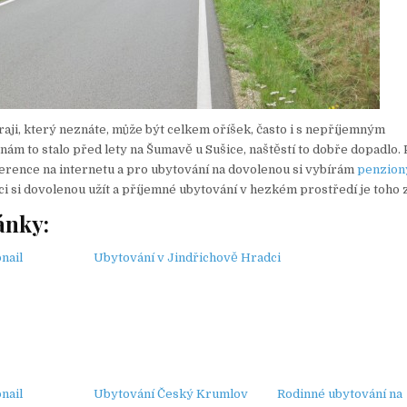
raji, který neznáte, může být celkem oříšek, často i s nepříjemným
nám to stalo před lety na Šumavě u Sušice, naštěstí to dobře dopadlo.
erence na internetu a pro ubytování na dovolenou si vybírám
penzion
hci si dovolenou užít a příjemné ubytování v hezkém prostředí je toho 
ánky:
Ubytování v Jindřichově Hradci
Ubytování Český Krumlov
Rodinné ubytování na