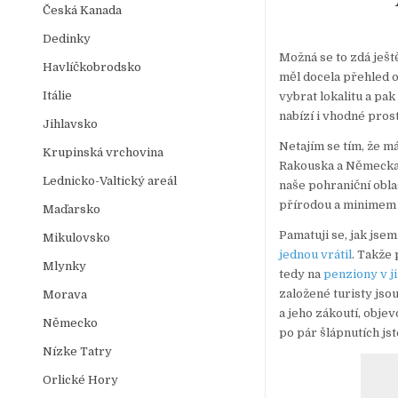
Česká Kanada
Dedinky
Možná se to zdá ještě
Havlíčkobrodsko
měl docela přehled o
Itálie
vybrat lokalitu a pa
nabízí i vhodné pros
Jihlavsko
Netajím se tím, že m
Krupinská vrchovina
Rakouska a Německa a
Lednicko-Valtický areál
naše pohraniční obla
přírodou a minimem 
Maďarsko
Pamatuji se, jak jse
Mikulovsko
jednou vrátil
. Takže
Mlynky
tedy na
penziony v j
založené turisty js
Morava
a jeho zákoutí, objev
Německo
po pár šlápnutích js
Nízke Tatry
Orlické Hory