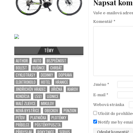
Napsat kom
i
g
Vaše e-mailová adre
a
Komentář
*
c
e
p
TÉMY
r
AUTHOR
AUTO
BEZPEČNOST
o
BOLEST
BUŠINCE
CHRBÁT
p
CYKLOTRASY
DEDINKY
DOPRAVA
ř
ELEKTROKOLO
HOTEL
HRANICE
Jméno
*
í
JINDŘICHŮV HRADEC
JIŘIČNÁ
KIAROV
s
E-mail
*
KONDÍCIA
L5S1
LEDNICE
p
MALÉ ZLIEVCE
MIKULOV
Webová stránka
NOVÁ BYSTŘICE
OBECKOV
PENZION
ě
Uložit do prohlíž
PEŤOV
PLATNIČKA
PLOTÉNKY
v
Notify me by emai
PRÍBELCE
PÖSTÉNYPUSZTA
e
PŘIBYSLAV
ROKYTNICE
SERVIS