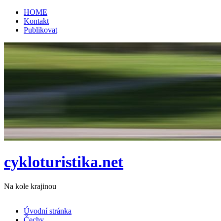
HOME
Kontakt
Publikovat
cykloturistika.net
Na kole krajinou
Úvodní stránka
Čechy