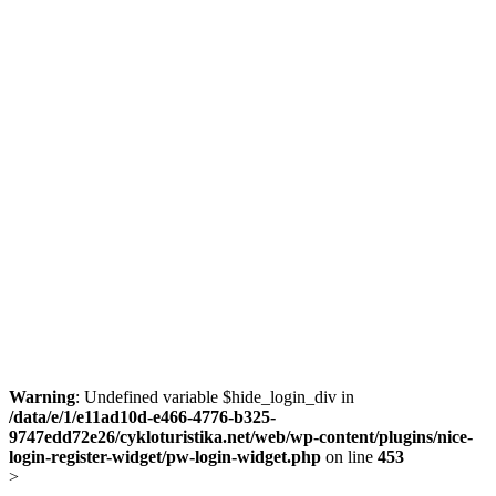
Warning
: Undefined variable $hide_login_div in
/data/e/1/e11ad10d-e466-4776-b325-
9747edd72e26/cykloturistika.net/web/wp-content/plugins/nice-
login-register-widget/pw-login-widget.php
on line
453
>