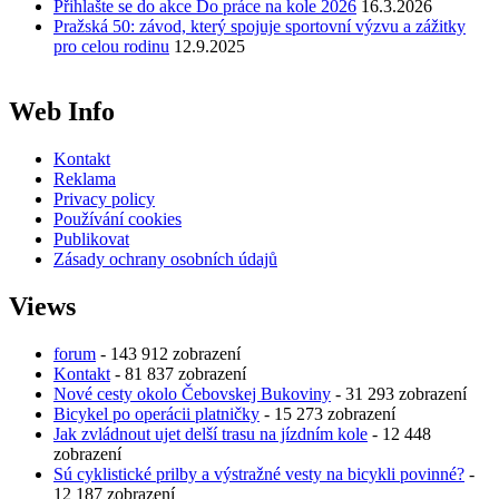
Přihlašte se do akce Do práce na kole 2026
16.3.2026
Pražská 50: závod, který spojuje sportovní výzvu a zážitky
pro celou rodinu
12.9.2025
Web Info
Kontakt
Reklama
Privacy policy
Používání cookies
Publikovat
Zásady ochrany osobních údajů
Views
forum
- 143 912 zobrazení
Kontakt
- 81 837 zobrazení
Nové cesty okolo Čebovskej Bukoviny
- 31 293 zobrazení
Bicykel po operácii platničky
- 15 273 zobrazení
Jak zvládnout ujet delší trasu na jízdním kole
- 12 448
zobrazení
Sú cyklistické prilby a výstražné vesty na bicykli povinné?
-
12 187 zobrazení