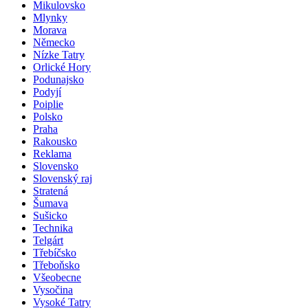
Mikulovsko
Mlynky
Morava
Německo
Nízke Tatry
Orlické Hory
Podunajsko
Podyjí
Poiplie
Polsko
Praha
Rakousko
Reklama
Slovensko
Slovenský raj
Stratená
Šumava
Sušicko
Technika
Telgárt
Třebíčsko
Třeboňsko
Všeobecne
Vysočina
Vysoké Tatry