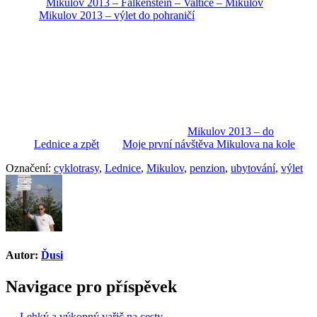
Mikulov 2013 – Falkenstein – Valtice – Mikulov
Mikulov 2013 – výlet do pohraničí
Mikulov 2013 – do
Lednice a zpět
Moje první návštěva Mikulova na kole
Označení:
cyklotrasy
,
Lednice
,
Mikulov
,
penzion
,
ubytování
,
výlet
Autor:
Ďusi
Navigace pro příspěvek
← Lehký a výkonný vařič na cesty