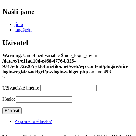
Našli jsme
jídlo
landštejn
Uzivatel
Warning
: Undefined variable $hide_login_div in
/data/e/1/e11ad10d-e466-4776-b325-
9747edd72e26/cykloturistika.net/web/wp-content/plugins/nice-
login-register-widget/pw-login-widget.php
on line
453
>
Uživatelské jméno:
Heslo:
Zapomenuté heslo?