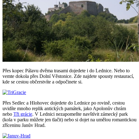
Přes kopec Pálavu dvěma trasami dojedete i do Lednice. Nebo to
vemte dokola přes Dolní Věstonice. Zde najdete spousty restaurací,
kde se cestou občerstvíte a odpočinete si.
Přes Sedlec a Hlohovec dojedete do Lednice po rovině, cestou
uvidíte mnoho replik antických památek, jako Apolonův chrám
nebo
Tři grácie
. V Lednici nezapomeňte navštívit zámecký park
(kola v parku můžete jen tlačit) nebo si dojet na umělou romantickou
zříceninu Janův Hrad.