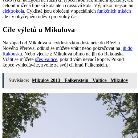
celoodpružená horská kola ale i crossová kola. Výjimkou nejsou ani
elektrokola
. Cyklisté jsou oblečeni v speciálních
funkčních trikách
ale i v obyčejném oděvu pro volný čas.
Cíle výletů u Mikulova
Na západ od Mikulova se cyklostezkou dostanete do Březí a
Nového Přerova, odkud se můžete vrátit nebo pokračovat na
jih do
Rakouska
. Nebo vjeďte z Mikulova přímo na jih do Rakouska.
Vrátit se můžete
přes Valtice
, pokud vám nevadí kopce. Pokud
kopce vyhledáváte, zvolte za svůj cíl hrad Falkenstein.
Súvisiace:
Mikulov 2013 - Falkenstein - Valtice - Mikulov