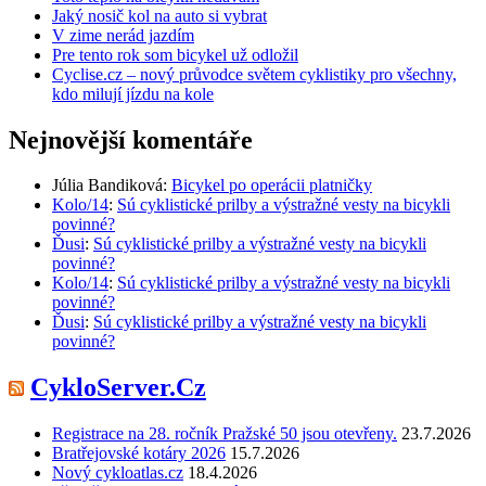
Jaký nosič kol na auto si vybrat
V zime nerád jazdím
Pre tento rok som bicykel už odložil
Cyclise.cz – nový průvodce světem cyklistiky pro všechny,
kdo milují jízdu na kole
Nejnovější komentáře
Júlia Bandiková
:
Bicykel po operácii platničky
Kolo/14
:
Sú cyklistické prilby a výstražné vesty na bicykli
povinné?
Ďusi
:
Sú cyklistické prilby a výstražné vesty na bicykli
povinné?
Kolo/14
:
Sú cyklistické prilby a výstražné vesty na bicykli
povinné?
Ďusi
:
Sú cyklistické prilby a výstražné vesty na bicykli
povinné?
CykloServer.Cz
Registrace na 28. ročník Pražské 50 jsou otevřeny.
23.7.2026
Bratřejovské kotáry 2026
15.7.2026
Nový cykloatlas.cz
18.4.2026