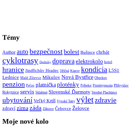
Témy
bezpečnost
auto
bolest
Author
chrbát
Bušince
cyklotrasy
doprava
elektrokolo
hotel
Dedinky
hranice
kondícia
L5S1
Jindřichův Hradec
Jiřičná
Kiarov
Nová Bystřice
Lednice
Mikulov
Malé Zlievce
Obeckov
penzion
ploténky
platnička
Přibyslav
Peťov
Príbelce
Pösténypuszta
servis
Slovenské Ďarmoty
Rokytnice
Sklabiná
Stredné Plachtince
výlet
ubytování
zdravie
Veľký Krtíš
Vysoké Tatry
záda
zima
Želovce
zdraví
Čebovce
Záhorce
Moje nové kolo