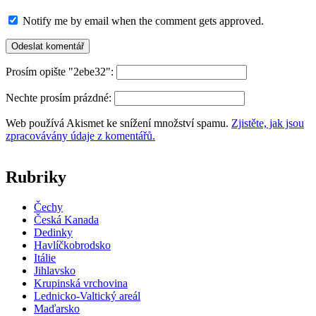
Notify me by email when the comment gets approved.
Prosím opište "2ebe32":
Nechte prosím prázdné:
Web používá Akismet ke snížení množství spamu.
Zjistěte, jak jsou
zpracovávány údaje z komentářů.
Rubriky
Čechy
Česká Kanada
Dedinky
Havlíčkobrodsko
Itálie
Jihlavsko
Krupinská vrchovina
Lednicko-Valtický areál
Maďarsko