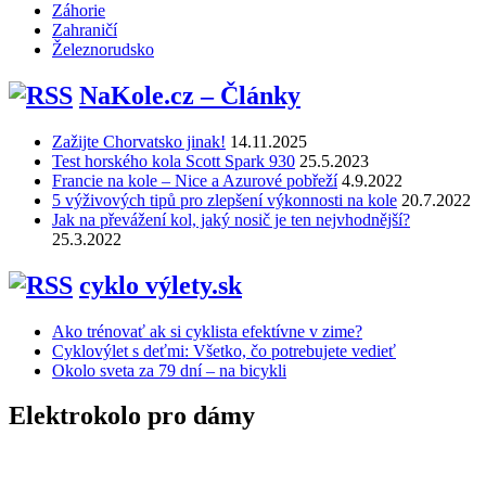
Záhorie
Zahraničí
Železnorudsko
NaKole.cz – Články
Zažijte Chorvatsko jinak!
14.11.2025
Test horského kola Scott Spark 930
25.5.2023
Francie na kole – Nice a Azurové pobřeží
4.9.2022
5 výživových tipů pro zlepšení výkonnosti na kole
20.7.2022
Jak na převážení kol, jaký nosič je ten nejvhodnější?
25.3.2022
cyklo výlety.sk
Ako trénovať ak si cyklista efektívne v zime?
Cyklovýlet s deťmi: Všetko, čo potrebujete vedieť
Okolo sveta za 79 dní – na bicykli
Elektrokolo pro dámy