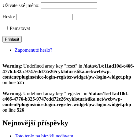
Uživatelské jméno:
Heslo:
Pamatovat
Zapomenuté heslo?
Warning
: Undefined array key "reset" in
/data/e/1/e11ad10d-e466-
4776-b325-9747edd72e26/cykloturistika.net/web/wp-
content/plugins/nice-login-register-widget/pw-login-widget.php
on line
525
Warning
: Undefined array key "register" in
/data/e/1/e11ad10d-
e466-4776-b325-9747edd72e26/cykloturistika.net/web/wp-
content/plugins/nice-login-register-widget/pw-login-widget.php
on line
526
Nejnovější příspěvky
Toto teplo na bicykli nedávam