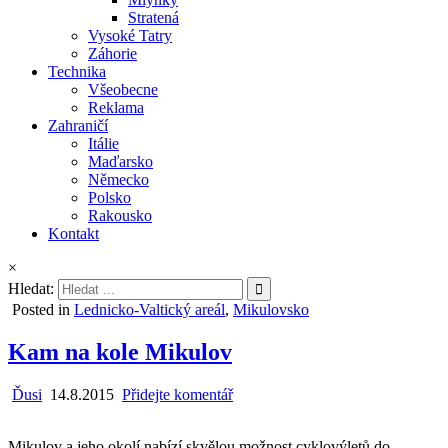
Stratená
Vysoké Tatry
Záhorie
Technika
Všeobecne
Reklama
Zahraničí
Itálie
Maďarsko
Německo
Polsko
Rakousko
Kontakt
×
Hledat:
Posted in
Lednicko-Valtický areál
,
Mikulovsko
Kam na kole Mikulov
Ďusi
14.8.2015
Přidejte komentář
Mikulov a jeho okolí nabízí skvělou možnost cyklovýletů do