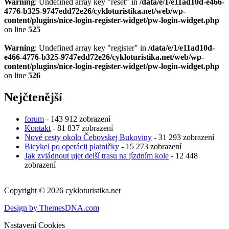
Warning
: Undefined array key "reset" in
/data/e/1/e11ad10d-e466-
4776-b325-9747edd72e26/cykloturistika.net/web/wp-
content/plugins/nice-login-register-widget/pw-login-widget.php
on line
525
Warning
: Undefined array key "register" in
/data/e/1/e11ad10d-
e466-4776-b325-9747edd72e26/cykloturistika.net/web/wp-
content/plugins/nice-login-register-widget/pw-login-widget.php
on line
526
Nejčtenější
forum
- 143 912 zobrazení
Kontakt
- 81 837 zobrazení
Nové cesty okolo Čebovskej Bukoviny
- 31 293 zobrazení
Bicykel po operácii platničky
- 15 273 zobrazení
Jak zvládnout ujet delší trasu na jízdním kole
- 12 448
zobrazení
Copyright © 2026 cykloturistika.net
Design by ThemesDNA.com
Nastavení Cookies