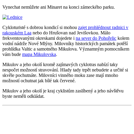
Vynechat nemůžete ani Minaret na konci zámeckého parku.
Cykloturisté s dobrou kondicí si mohou
zajet prohlédnout radnici v
rakouském Laa
nebo do Hrušovan nad Jevišovkou. Málo
frekventovanými okreskami dojedete i
na sever do Pohořelic
kolem
vodní nádrže Nové Mlýny. Milovníky historických památek potěší
prohlídka Valtic a samotného Mikulova. Významným pomocníkem
vám bude
mapa Mikulovska
.
Mikulov a jeho okolí kromě zajímavých cyklotras nabízí taky
nespočet možností stravování. Hlady tady trpět nebudete a určité si
skvěle pochutnáte. Milovníci vinného moku zase mají mnoho
možností ochutnat jak bílé tak červené.
Mikulov a jeho okolí je kraj cyklistům zaslíbený a jeho návštěvu
byste neměli odkládat.