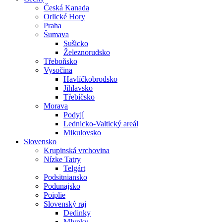
Česká Kanada
Orlické Hory
Praha
Šumava
Sušicko
Železnorudsko
Třeboňsko
Vysočina
Havlíčkobrodsko
Jihlavsko
Třebíčsko
Morava
Podyjí
Lednicko-Valtický areál
Mikulovsko
Slovensko
Krupinská vrchovina
Nízke Tatry
Telgárt
Podsitniansko
Podunajsko
Poiplie
Slovenský raj
Dedinky
Mlynky