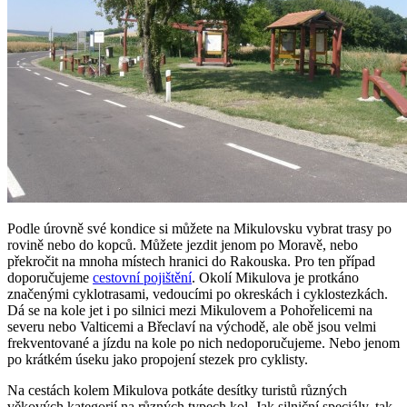
Podle úrovně své kondice si můžete na Mikulovsku vybrat trasy po
rovině nebo do kopců. Můžete jezdit jenom po Moravě, nebo
překročit na mnoha místech hranici do Rakouska. Pro ten případ
doporučujeme
cestovní pojištění
. Okolí Mikulova je protkáno
značenými cyklotrasami, vedoucími po okreskách i cyklostezkách.
Dá se na kole jet i po silnici mezi Mikulovem a Pohořelicemi na
severu nebo Valticemi a Břeclaví na východě, ale obě jsou velmi
frekventované a jízdu na kole po nich nedoporučujeme. Nebo jenom
po krátkém úseku jako propojení stezek pro cyklisty.
Na cestách kolem Mikulova potkáte desítky turistů různých
věkových kategorií na různých typech kol. Jak silniční speciály, tak