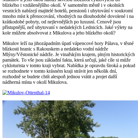
blízkého i vzdálenějšího okolí. V samotném městě i v okolních
vesnicích nabízejí majitelé hotelů, pensionů i ubytování v soukromí
mnoho míst k přenocování, vhodných na dlouhodobé dovolené i na
krátkodobé pobyty, od nejlevnějších po luxusní. Cenově jsou
přístupnější, než ubytovaní v nedalekých Lednicích. Jaké výlety na
kole můžete absolvovat z Mikulova a jeho blízkého okolí?
Mikulov leží na jihozápadním úpatí vápencové hory Pálava, v těsné
blízkosti hranic s Rakouskem a nedaleko vodní nádrže
Mlýny/Věstonické nádrže. Je vinařským krajem, plným historických
památek. To vše jsou základní fakta, která určují, jaké cíle si může
cykloturista v tomto kraji vybrat. Nabídka je opravdu široká a pokud
se rozhodnete v tomto krásném kraji strávit jen několik dní,
rozhodně se budete chtít alespoň jednou vrátit a projet další
nádherná místa v okolí Mikulova.