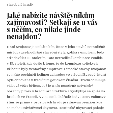
starobylý hradě.
Jaké nabízíte návštěvníkům
zajímavosti? Setkají se u vás
s něčím, co nikde jinde
nenajdou?
Hrad Svojanov je unikátní tím, že se v jeho stavbě netradičně
mísí dva zcela odlišné stavební styly, gotika s empírem, tedy
středověk s 19. stoletím. Tato netradiční kombinace vznikla
v 19. století, kdy došlo k tomu, že do komplexu gotických
zřícenin byly vestavěny empírové zámecké stavby. Svojanov
se může pochlubit jedinou zahradou ve střední Evropě, která
byla obnovena v tradičním gotickém členění. Hradu dominuje
válcová věž s břitem, což je u nás poměrně netypický
obranný prvek v hradní architektuře a vyskytuje se spíše na
hradech ve Francii. A v neposlední řadě je Svojanov zajímavý
i tím, že přímo v prostorách hradu je situován penzion, kde
se mohou návštěvníci ubytovat. Hostinské ubytovací pokoje