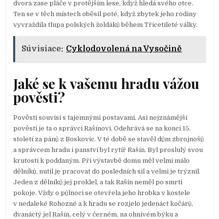
dvora zase pláče v protějším lese, když hledá svého otce.
Ten se v těch místech oběsil poté, když zbytek jeho rodiny
vyvraždila tlupa polských žoldáků během Třicetileté války.
Súvisiace:
Cyklodovolená na Vysočině
Jaké se k vašemu hradu vážou
pověsti?
Pověsti souvisí s tajemnými postavami. Asi nejznámější
pověstí je ta o správci Rašínovi. Odehrává se na konci 15.
století za pánů z Boskovic. V té době se stavěl dům zbrojnošů
a správcem hradu i panství byl rytíř Rašín. Byl proslulý svou
krutostí k poddaným. Při výstavbě domu měl velmi málo
dělníků, nutil je pracovat do posledních sil a velmi je trýznil.
Jeden z dělníků jej proklel, a tak Rašín neměl po smrti
pokoje. Vždy o půlnoci se otevřela jeho hrobka v kostele
v nedaleké Rohozné a k hradu se rozjelo jedenáct kočárů,
dvanáctý jel Rašín, celý v černém, na ohnivém býku a