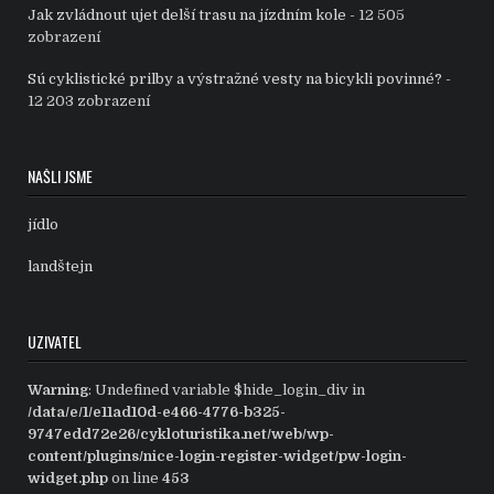
Jak zvládnout ujet delší trasu na jízdním kole
- 12 505
zobrazení
Sú cyklistické prilby a výstražné vesty na bicykli povinné?
-
12 203 zobrazení
NAŠLI JSME
jídlo
landštejn
UZIVATEL
Warning
: Undefined variable $hide_login_div in
/data/e/1/e11ad10d-e466-4776-b325-
9747edd72e26/cykloturistika.net/web/wp-
content/plugins/nice-login-register-widget/pw-login-
widget.php
on line
453