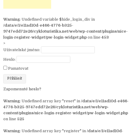
Warning
: Undefined variable $hide_login_div in
/data/e/1/e11ad10d-e466-4776-b325-
9747edd72e26/cykloturistika.net/web/wp-content/plugins/nice-
login-register-widget/pw-login-widget.php
on line
453
>
Uživatelské jméno:
Heslo:
Pamatovat
Zapomenuté heslo?
Warning
: Undefined array key "reset" in
/data/e/1/e11ad10d-e466-
4776-b325-9747edd72e26/cykloturistika.net/web/wp-
content/plugins/nice-login-register-widget/pw-login-widget.php
on line
525
Warning
: Undefined array key "register" in
/data/e/1/e11ad10d-