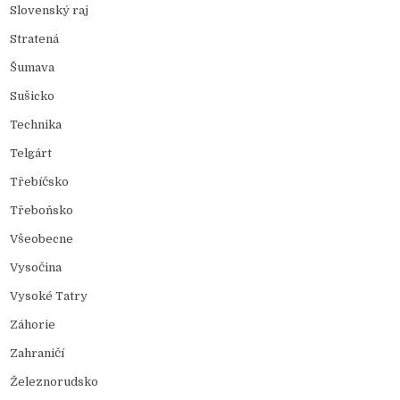
Slovenský raj
Stratená
Šumava
Sušicko
Technika
Telgárt
Třebíčsko
Třeboňsko
Všeobecne
Vysočina
Vysoké Tatry
Záhorie
Zahraničí
Železnorudsko