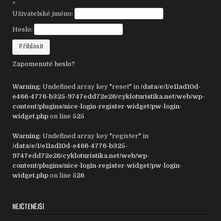
>
Uživatelské jméno:
Heslo:
Zapomenuté heslo?
Warning
: Undefined array key "reset" in
/data/e/1/e11ad10d-
e466-4776-b325-9747edd72e26/cykloturistika.net/web/wp-
content/plugins/nice-login-register-widget/pw-login-
widget.php
on line
525
Warning
: Undefined array key "register" in
/data/e/1/e11ad10d-e466-4776-b325-
9747edd72e26/cykloturistika.net/web/wp-
content/plugins/nice-login-register-widget/pw-login-
widget.php
on line
526
NEJČTENĚJŠÍ