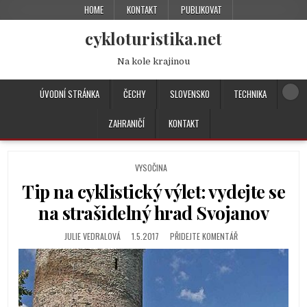
HOME
KONTAKT
PUBLIKOVAT
cykloturistika.net
Na kole krajinou
ÚVODNÍ STRÁNKA
ČECHY
SLOVENSKO
TECHNIKA
ZAHRANIČÍ
KONTAKT
P
VYSOČINA
O
Tip na cyklistický výlet: vydejte se
S
T
na strašidelný hrad Svojanov
E
D
JULIE VEDRALOVÁ
1.5.2017
PŘIDEJTE KOMENTÁŘ
I
N