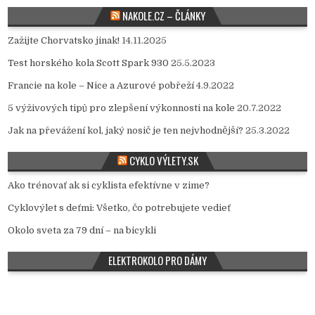
NAKOLE.CZ – ČLÁNKY
Zažijte Chorvatsko jinak!
14.11.2025
Test horského kola Scott Spark 930
25.5.2023
Francie na kole – Nice a Azurové pobřeží
4.9.2022
5 výživových tipů pro zlepšení výkonnosti na kole
20.7.2022
Jak na převážení kol, jaký nosič je ten nejvhodnější?
25.3.2022
CYKLO VÝLETY.SK
Ako trénovať ak si cyklista efektívne v zime?
Cyklovýlet s deťmi: Všetko, čo potrebujete vedieť
Okolo sveta za 79 dní – na bicykli
ELEKTROKOLO PRO DÁMY