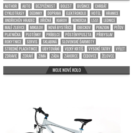
AUTHOR
AUTO
BEZPEČNOST
BOLEST
BUŠINCE
CHRBÁT
CYKLOTRASY
DEDINKY
DOPRAVA
ELEKTROKOLO
HOTEL
HRANICE
JINDŘICHŮV HRADEC
JIŘIČNÁ
KIAROV
KONDÍCIA
L5S1
LEDNICE
MALÉ ZLIEVCE
MIKULOV
NOVÁ BYSTŘICE
OBECKOV
PENZION
PEŤOV
PLATNIČKA
PLOTÉNKY
PRÍBELCE
PÖSTÉNYPUSZTA
PŘIBYSLAV
ROKYTNICE
SERVIS
SKLABINÁ
SLOVENSKÉ ĎARMOTY
STREDNÉ PLACHTINCE
UBYTOVÁNÍ
VEĽKÝ KRTÍŠ
VYSOKÉ TATRY
VÝLET
ZDRAVIE
ZDRAVÍ
ZIMA
ZÁDA
ZÁHORCE
ČEBOVCE
ŽELOVCE
MOJE NOVÉ KOLO