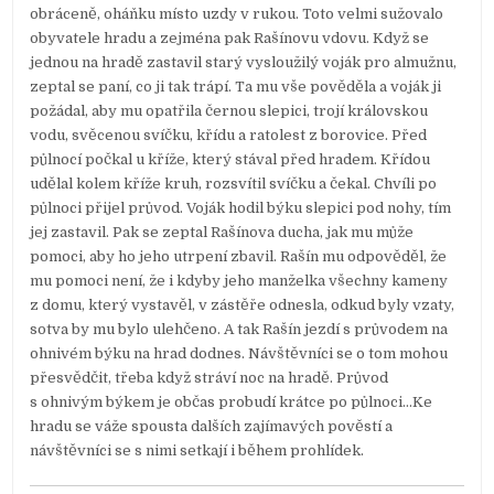
obráceně, oháňku místo uzdy v rukou. Toto velmi sužovalo
obyvatele hradu a zejména pak Rašínovu vdovu. Když se
jednou na hradě zastavil starý vysloužilý voják pro almužnu,
zeptal se paní, co ji tak trápí. Ta mu vše pověděla a voják ji
požádal, aby mu opatřila černou slepici, trojí královskou
vodu, svěcenou svíčku, křídu a ratolest z borovice. Před
půlnocí počkal u kříže, který stával před hradem. Křídou
udělal kolem kříže kruh, rozsvítil svíčku a čekal. Chvíli po
půlnoci přijel průvod. Voják hodil býku slepici pod nohy, tím
jej zastavil. Pak se zeptal Rašínova ducha, jak mu může
pomoci, aby ho jeho utrpení zbavil. Rašín mu odpověděl, že
mu pomoci není, že i kdyby jeho manželka všechny kameny
z domu, který vystavěl, v zástěře odnesla, odkud byly vzaty,
sotva by mu bylo ulehčeno. A tak Rašín jezdí s průvodem na
ohnivém býku na hrad dodnes. Návštěvníci se o tom mohou
přesvědčit, třeba když stráví noc na hradě. Průvod
s ohnivým býkem je občas probudí krátce po půlnoci…Ke
hradu se váže spousta dalších zajímavých pověstí a
návštěvníci se s nimi setkají i během prohlídek.