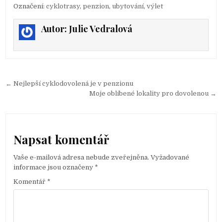
Označení:
cyklotrasy
,
penzion
,
ubytování
,
výlet
Autor:
Julie Vedralová
← Nejlepší cyklodovolená je v penzionu
N
Moje oblíbené lokality pro dovolenou →
a
v
i
Napsat komentář
g
Vaše e-mailová adresa nebude zveřejněna.
Vyžadované
a
informace jsou označeny
*
c
Komentář
*
e
p
r