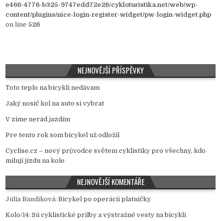
e466-4776-b325-9747edd72e26/cykloturistika.net/web/wp-
content/plugins/nice-login-register-widget/pw-login-widget.php
on line
526
NEJNOVĚJŠÍ PŘÍSPĚVKY
Toto teplo na bicykli nedávam
Jaký nosič kol na auto si vybrat
V zime nerád jazdím
Pre tento rok som bicykel už odložil
Cyclise.cz – nový průvodce světem cyklistiky pro všechny, kdo
milují jízdu na kole
NEJNOVĚJŠÍ KOMENTÁŘE
Júlia Bandiková
:
Bicykel po operácii platničky
Kolo/14
:
Sú cyklistické prilby a výstražné vesty na bicykli