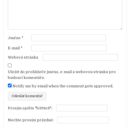
o
p
ř
í
s
Jméno
*
p
E-mail
*
ě
Webová stránka
v
e
Uložit do prohlížeče jméno, e-mail a webovou stránku pro
k
budoucí komentáře.
Notify me by email when the comment gets approved.
Prosím opište "b394c8":
Nechte prosím prázdné: