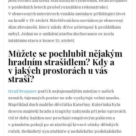
jsou rovněž zařízeny starožitným vybavením. Hrad Svojanov
v posledních letech prošel rozsáhlou rekonstrukcí.
V obnovených interiérech vznikla instalace přibližující život
na hradě v 19. století. Návštěvnickou novinkou je obnovený
dům zbrojnošů, který nikdy dříve přístupný k prohlídkám
nebyl. Jedná se o unikátní stavbu dochovanou ve zcela
intaktním stavu z konce 15. století.
Můžete se pochlubit nějakým
hradním strašidlem? Kdy a
v jakých prostorách u vás
straší?
Hrad Svojanov
patří k nejtajemnějším místům v našich
zemích, tajemných postav se zde vyskytuje velmi mnoho.
Například duch malého děvčátka Kateřiny. Kateřinka byla
dcerou majitelů hradu a tragicky zahynula při jeho opravách.
Od té doby každou noc prochází empírovým palácem a
v pánském pokoji po ní zůstávají krvavé otisky dětských
ruček. Sedmiletý syn statkáře z nedalekého podskalského