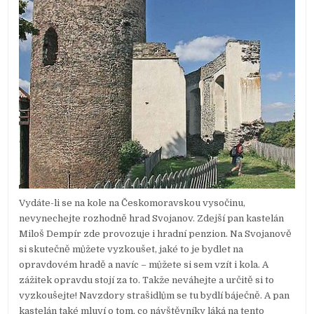
Vydáte-li se na kole na Českomoravskou vysočinu,
nevynechejte rozhodně hrad Svojanov. Zdejší pan kastelán
Miloš Dempír zde provozuje i hradní penzion. Na Svojanově
si skutečně můžete vyzkoušet, jaké to je bydlet na
opravdovém hradě a navíc – můžete si sem vzít i kola. A
zážitek opravdu stojí za to. Takže neváhejte a určitě si to
vyzkoušejte! Navzdory strašidlům se tu bydlí báječně. A pan
kastelán také mluví o tom, co návštěvníky láká na tento