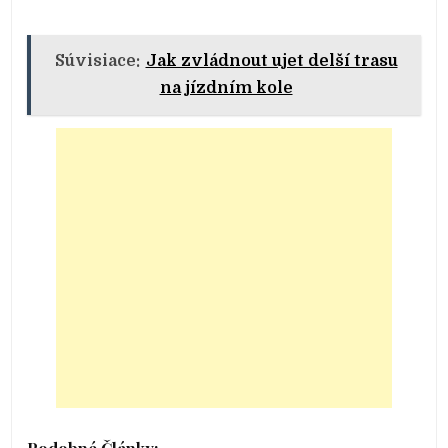
Súvisiace:
Jak zvládnout ujet delší trasu
na jízdním kole
Podobné Články: