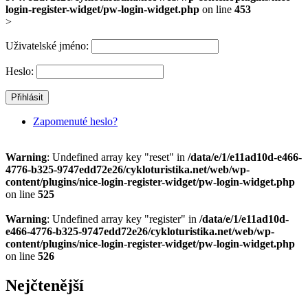
login-register-widget/pw-login-widget.php
on line
453
>
Uživatelské jméno:
Heslo:
Zapomenuté heslo?
Warning
: Undefined array key "reset" in
/data/e/1/e11ad10d-e466-
4776-b325-9747edd72e26/cykloturistika.net/web/wp-
content/plugins/nice-login-register-widget/pw-login-widget.php
on line
525
Warning
: Undefined array key "register" in
/data/e/1/e11ad10d-
e466-4776-b325-9747edd72e26/cykloturistika.net/web/wp-
content/plugins/nice-login-register-widget/pw-login-widget.php
on line
526
Nejčtenější