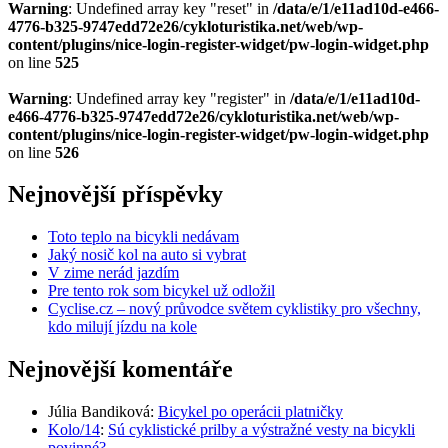
Warning
: Undefined array key "reset" in
/data/e/1/e11ad10d-e466-
4776-b325-9747edd72e26/cykloturistika.net/web/wp-
content/plugins/nice-login-register-widget/pw-login-widget.php
on line
525
Warning
: Undefined array key "register" in
/data/e/1/e11ad10d-
e466-4776-b325-9747edd72e26/cykloturistika.net/web/wp-
content/plugins/nice-login-register-widget/pw-login-widget.php
on line
526
Nejnovější příspěvky
Toto teplo na bicykli nedávam
Jaký nosič kol na auto si vybrat
V zime nerád jazdím
Pre tento rok som bicykel už odložil
Cyclise.cz – nový průvodce světem cyklistiky pro všechny,
kdo milují jízdu na kole
Nejnovější komentáře
Júlia Bandiková
:
Bicykel po operácii platničky
Kolo/14
:
Sú cyklistické prilby a výstražné vesty na bicykli
povinné?