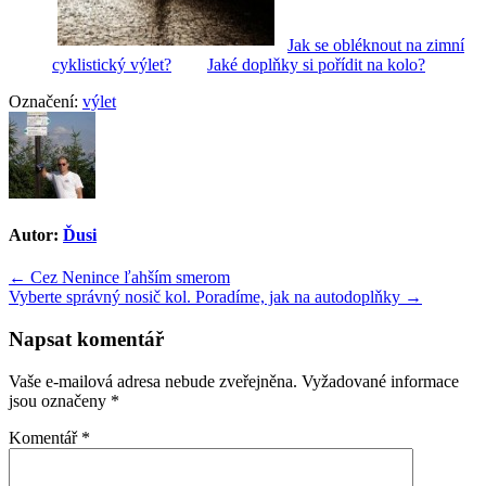
Jak se obléknout na zimní
cyklistický výlet?
Jaké doplňky si pořídit na kolo?
Označení:
výlet
Autor:
Ďusi
Navigace
← Cez Nenince ľahším smerom
Vyberte správný nosič kol. Poradíme, jak na autodoplňky →
pro
příspěvek
Napsat komentář
Vaše e-mailová adresa nebude zveřejněna.
Vyžadované informace
jsou označeny
*
Komentář
*