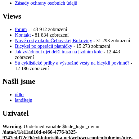
Zásady ochrany osobních údajů
Views
forum
- 143 912 zobrazení
Kontakt
- 81 834 zobrazení
Nové cesty okolo Čebovskej Bukoviny
- 31 293 zobrazení
Bicykel po operácii platničky
- 15 273 zobrazení
Jak zvládnout ujet delší trasu na jízdním kole
- 12 443
zobrazení
Sú cyklistické prilby a výstražné vesty na bicykli povinné?
-
12 186 zobrazení
Našli jsme
jídlo
landštejn
Uzivatel
Warning
: Undefined variable $hide_login_div in
/data/e/1/e11ad10d-e466-4776-b325-
9747edd72e26/cykloturistika.net/web/wp-content/plugins/nice-