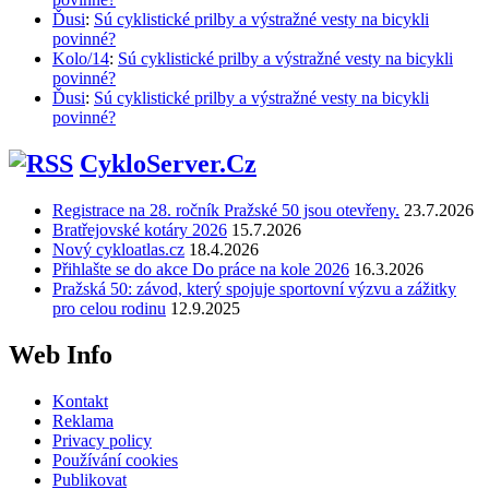
Ďusi
:
Sú cyklistické prilby a výstražné vesty na bicykli
povinné?
Kolo/14
:
Sú cyklistické prilby a výstražné vesty na bicykli
povinné?
Ďusi
:
Sú cyklistické prilby a výstražné vesty na bicykli
povinné?
CykloServer.Cz
Registrace na 28. ročník Pražské 50 jsou otevřeny.
23.7.2026
Bratřejovské kotáry 2026
15.7.2026
Nový cykloatlas.cz
18.4.2026
Přihlašte se do akce Do práce na kole 2026
16.3.2026
Pražská 50: závod, který spojuje sportovní výzvu a zážitky
pro celou rodinu
12.9.2025
Web Info
Kontakt
Reklama
Privacy policy
Používání cookies
Publikovat