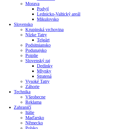
Morava
Podyjí
Lednicko-Valtický areál
Mikulovsko
Slovensko
Krupinská vrchovina
Nízke Tatry
Telgárt
Podsitniansko
Podunajsko
Poiplie
Slovenský raj
Dedinky
Mlynky
Stratená
Vysoké Tatry
Záhorie
Technika
Všeobecne
Reklama
Zahraničí
Itálie
Maďarsko
Německo
Polsko