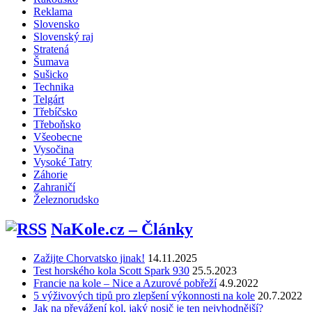
Reklama
Slovensko
Slovenský raj
Stratená
Šumava
Sušicko
Technika
Telgárt
Třebíčsko
Třeboňsko
Všeobecne
Vysočina
Vysoké Tatry
Záhorie
Zahraničí
Železnorudsko
NaKole.cz – Články
Zažijte Chorvatsko jinak!
14.11.2025
Test horského kola Scott Spark 930
25.5.2023
Francie na kole – Nice a Azurové pobřeží
4.9.2022
5 výživových tipů pro zlepšení výkonnosti na kole
20.7.2022
Jak na převážení kol, jaký nosič je ten nejvhodnější?