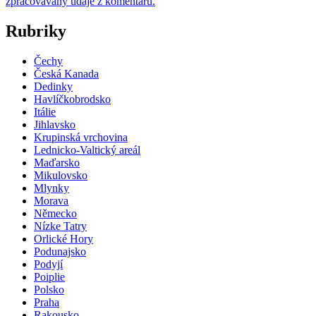
zpracovávány údaje z komentářů.
Rubriky
Čechy
Česká Kanada
Dedinky
Havlíčkobrodsko
Itálie
Jihlavsko
Krupinská vrchovina
Lednicko-Valtický areál
Maďarsko
Mikulovsko
Mlynky
Morava
Německo
Nízke Tatry
Orlické Hory
Podunajsko
Podyjí
Poiplie
Polsko
Praha
Rakousko