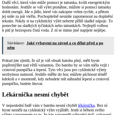
Další věcí, která vám může pomoct je tatranka, kvůli energetickým
hodnotám. Jestliže se váš výlet protáhne, můžete si pomocí tatranky
dobít energii. Jde o jídlo, které vás nakopne velmi rychle, a přitom
jej sníte za pár vteřin. Pochopitelně nesmíte zapomenout na doplnění
tekutin. Nikdy si na cyklistický výlet neberte příliš sladké nápoje. To
ponechte na sladkých tyčinkách nebo tatrankách. Nejlepší volbou
k pití je bezesporu čistá voda. Z ní se mimo jiné napijete nejlépe.
Súvisiace:
Jaké vybavení na závod a co dělat před a po
něm
Pokud jste zjistili, že už je váš obsah batohu plný, měli byste
popřemýšlet nad větší variantou. Do batohu by se vám měla vejít i
cestovní pumpička a lepení. Tyto věci jsou pro cyklistické výlety
nezbytnou nutností. Jestliže míříte do hor, můžete píchnout téměř
kdekoli a v momentě, kdy nebudete mít náhradní lepení a cestovní
pumpičku, budete litovat.
Lékárnička nesmí chybět
V neposlední řadě vám v batohu nesmí chybět
lékárnička
. Bez ní
byste neměli na cyklistický výlet vyjíždět. Jestli si během svého
výletu vzpomenete na to, že jste zapomněli náhradní duši, vybavení