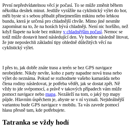
První nepředvídatelnou věcí je počasí. To se může změnit během
několika desítek minut. Jestliže vyrážíte na cyklistický výlet do hor,
měli byste si s sebou přibalit přinejmenším mikinu nebo lehkou
bundu, která je určená pro chladnější chvíle. Mimo jiné nesmíte
zapomínat na to, že na horách bývá chladněji. Není nic horšího, než
když šlapete na kole bez mikiny
v chladnějším počasí
. Nemoc se
totiž může dostavit hned následující den. Vy budete následně litovat,
že jste neposlechli základní tipy ohledně důležitých věcí na
cyklistický výlet.
I přes to, jak dobře znáte trasu a terén se bez GPS navigace
neobejdete. Nikdy nevíte, koho z party napadne nová trasa nebo
výlet do neznáma. Pokud se rozhodnete vašeho kamaráda nebo
člena rodiny následovat, je potřeba vědět, jak se dostat zpět. Ně
vždy to jde svépomocí, a právě v takových případech vám může
pomoct navigace nebo
mapa
. Nezáleží na tom, o jaký typ mapy
půjde. Hlavním úspěchem je, abyste se v ní vyznali. Nejideálnější
variantou bude GPS navigace v mobilu. Ta vás zavede pomocí
hlasu přesně tam, kde potřebujete.
Tatranka se vždy hodí