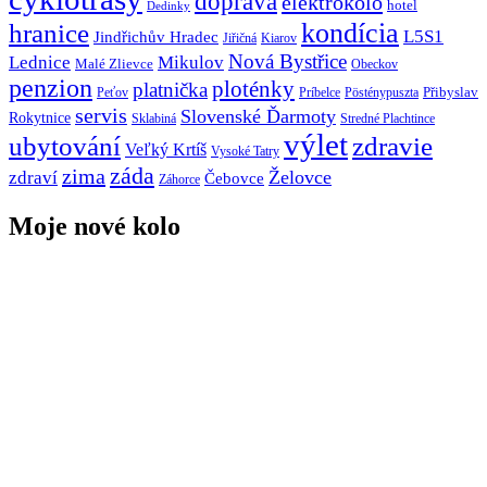
doprava
elektrokolo
hotel
Dedinky
hranice
kondícia
L5S1
Jindřichův Hradec
Jiřičná
Kiarov
Nová Bystřice
Lednice
Mikulov
Malé Zlievce
Obeckov
penzion
ploténky
platnička
Přibyslav
Peťov
Príbelce
Pösténypuszta
servis
Slovenské Ďarmoty
Rokytnice
Sklabiná
Stredné Plachtince
výlet
ubytování
zdravie
Veľký Krtíš
Vysoké Tatry
záda
zima
Želovce
zdraví
Čebovce
Záhorce
Moje nové kolo