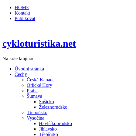
HOME
Kontakt
Publikovat
cykloturistika.net
Na kole krajinou
Úvodní stránka
Čechy
Česká Kanada
Orlické Hory
Praha
Šumava
Sušicko
Železnorudsko
Třeboňsko
Vysočina
Havlíčkobrodsko
Jihlavsko
Třebíčsko