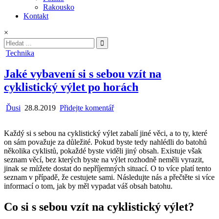
Rakousko
Kontakt
×
Hledat:
Posted
Technika
in
Jaké vybavení si s sebou vzít na
cyklistický výlet po horách
Ďusi
28.8.2019
Přidejte komentář
Každý si s sebou na cyklistický výlet zabalí jiné věci, a to ty, které
on sám považuje za důležité. Pokud byste tedy nahlédli do batohů
několika cyklistů, pokaždé byste viděli jiný obsah. Existuje však
seznam věcí, bez kterých byste na výlet rozhodně neměli vyrazit,
jinak se můžete dostat do nepříjemných situací. O to více platí tento
seznam v případě, že cestujete sami. Následujte nás a přečtěte si více
informací o tom, jak by měl vypadat váš obsah batohu.
Co si s sebou vzít na cyklistický výlet?