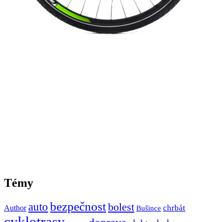
Témy
bezpečnost
auto
bolest
Author
chrbát
Bušince
cyklotrasy