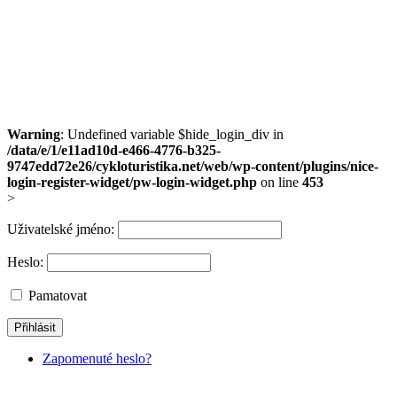
Warning
: Undefined variable $hide_login_div in
/data/e/1/e11ad10d-e466-4776-b325-
9747edd72e26/cykloturistika.net/web/wp-content/plugins/nice-
login-register-widget/pw-login-widget.php
on line
453
>
Uživatelské jméno:
Heslo:
Pamatovat
Zapomenuté heslo?