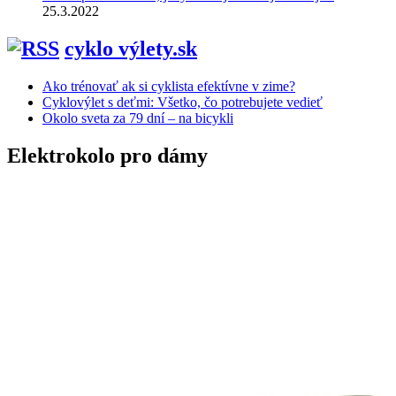
25.3.2022
cyklo výlety.sk
Ako trénovať ak si cyklista efektívne v zime?
Cyklovýlet s deťmi: Všetko, čo potrebujete vedieť
Okolo sveta za 79 dní – na bicykli
Elektrokolo pro dámy