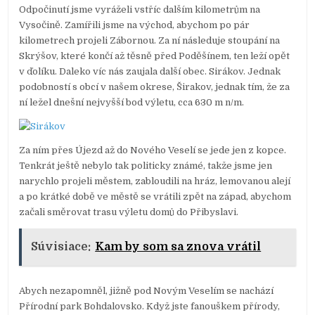
Odpočinutí jsme vyráželi vstříc dalším kilometrům na
Vysočině. Zamířili jsme na východ, abychom po pár
kilometrech projeli Zábornou. Za ní následuje stoupání na
Skrýšov, které končí až těsně před Poděšínem, ten leží opět
v ďolíku. Daleko víc nás zaujala další obec. Sirákov. Jednak
podobností s obcí v našem okrese, Širakov, jednak tím, že za
ní ležel dnešní nejvyšší bod výletu, cca 630 m n/m.
Za ním přes Újezd až do Nového Veselí se jede jen z kopce.
Tenkrát ještě nebylo tak politicky známé, takže jsme jen
narychlo projeli městem, zabloudili na hráz, lemovanou alejí
a po krátké době ve městě se vrátili zpět na západ, abychom
začali směrovat trasu výletu domů do Přibyslavi.
Súvisiace:
Kam by som sa znova vrátil
Abych nezapomněl, jižně pod Novým Veselím se nachází
Přírodní park Bohdalovsko. Když jste fanouškem přírody,