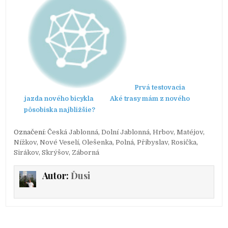
Prvá testovacia
jazda nového bicykla
Aké trasy mám z nového
pôsobiska najbližšie?
Označení:
Česká Jablonná
,
Dolní Jablonná
,
Hrbov
,
Matéjov
,
Nížkov
,
Nové Veselí
,
Olešenka
,
Polná
,
Přibyslav
,
Rosička
,
Sirákov
,
Skrýšov
,
Záborná
Autor:
Ďusi