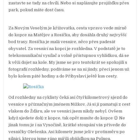
zastavte se tady na chvíli. Nebo si naplánujte projížďku přes
park, pokud máte dost času.
Za Novým Veselým je křižovatka, cesta vpravo vede mírně
do kopce na Matějov a Rosičku, aby dosáhla druhý nejvyšší
bod trasy. Rosička je malá vesnice, něco přes padesát
obyvatel. Za vesnicí na kopci je rozhledna. V podstatě je to
telekomunikační vysílač a volně přístupnou vyhlídkou, dá se
k věži dojet na kole. My jsme se pro tentokrát se spokojili s
fotografií rozhledny, podíváme se na ni jindy, přeci jenom už
bylo kolem páté hodiny a do Přibyslavi ještě kus cesty.
Od rozhledny na cyklisty čeká asi čtyřkilometrový sjezd do
vesnice s příznačným jménem Nížkov. Já si ji pamatuji z cest
vlakem do Žďáru, ale ve vesnici jsem nikdy nebyl. Ovšem
když sjedete dolů z kopce, tak opět musíte do kopce 😉 Ne
jinak tomu je i na Vysočině, krátké stoupání vás přivede do
vesničky Olešenka. Asi kilometr jsme jeli v protisměru po
silnici, kterou jsme ráno mířili objížďkou na Polnou.