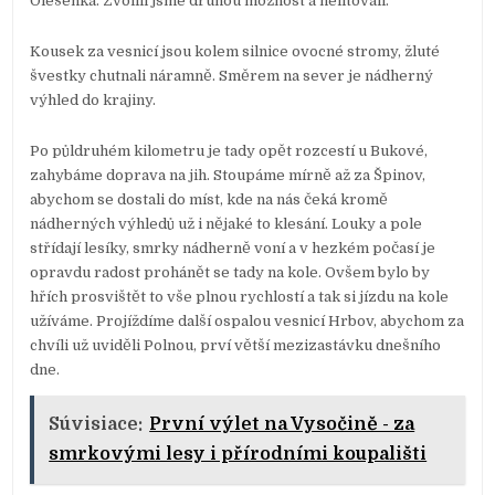
Olešenka. Zvolili jsme druhou možnost a nelitovali.
Kousek za vesnicí jsou kolem silnice ovocné stromy, žluté
švestky chutnali náramně. Směrem na sever je nádherný
výhled do krajiny.
Po půldruhém kilometru je tady opět rozcestí u Bukové,
zahybáme doprava na jih. Stoupáme mírně až za Špinov,
abychom se dostali do míst, kde na nás čeká kromě
nádherných výhledů už i nějaké to klesání. Louky a pole
střídají lesíky, smrky nádherně voní a v hezkém počasí je
opravdu radost prohánět se tady na kole. Ovšem bylo by
hřích prosvištět to vše plnou rychlostí a tak si jízdu na kole
užíváme. Projíždíme další ospalou vesnicí Hrbov, abychom za
chvíli už uviděli Polnou, prví větší mezizastávku dnešního
dne.
Súvisiace:
První výlet na Vysočině - za
smrkovými lesy i přírodními koupališti