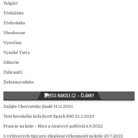
Telgárt
Třebíčsko
Třeboňsko
Všeobecne
Vysočina
Vysoké Tatry
Záhorie
Zahraničí
Železnorudsko
NAKOLE.CZ – ČLÁNKY
Zažijte Chorvatsko jinak!
14.11.2025
Test horského kola Scott Spark 930
25.5.2023
Francie na kole – Nice a Azurové pobřeží
4.9.2022
5 výživových tipů pro zlepšení výkonnosti na kole
20.7.2022