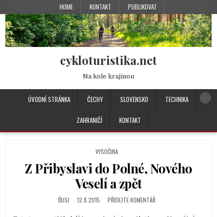
HOME
KONTAKT
PUBLIKOVAT
cykloturistika.net
Na kole krajinou
ÚVODNÍ STRÁNKA
ČECHY
SLOVENSKO
TECHNIKA
ZAHRANIČÍ
KONTAKT
P
VYSOČINA
O
Z Přibyslavi do Polné, Nového
S
T
Veselí a zpět
E
D
ĎUSI
12.8.2015
PŘIDEJTE KOMENTÁŘ
I
N