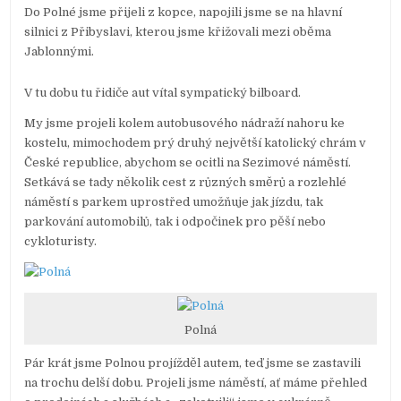
Do Polné jsme přijeli z kopce, napojili jsme se na hlavní
silnici z Přibyslavi, kterou jsme křižovali mezi oběma
Jablonnými.
V tu dobu tu řidiče aut vítal sympatický bilboard.
My jsme projeli kolem autobusového nádraží nahoru ke
kostelu, mimochodem prý druhý největší katolický chrám v
České republice, abychom se ocitli na Sezimové náměstí.
Setkává se tady několik cest z různých směrů a rozlehlé
náměstí s parkem uprostřed umožňuje jak jízdu, tak
parkování automobilů, tak i odpočinek pro pěší nebo
cykloturisty.
Polná
Pár krát jsme Polnou projížděl autem, teď jsme se zastavili
na trochu delší dobu. Projeli jsme náměstí, ať máme přehled