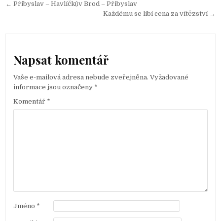
← Přibyslav – Havlíčkův Brod – Přibyslav
N
Každému se líbí cena za vítězství →
a
v
i
Napsat komentář
g
Vaše e-mailová adresa nebude zveřejněna.
Vyžadované
a
informace jsou označeny
*
c
Komentář
*
e
p
r
o
p
ř
í
s
Jméno
*