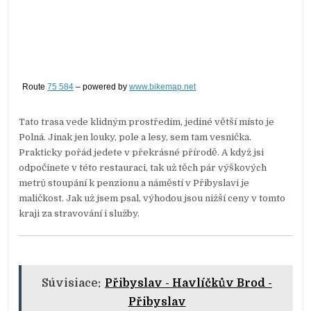
Route
75 584
– powered by
www.bikemap.net
Tato trasa vede klidným prostředím, jediné větší místo je
Polná. Jinak jen louky, pole a lesy, sem tam vesnička.
Prakticky pořád jedete v překrásné přírodě. A když jsi
odpočinete v této restauraci, tak už těch pár výškových
metrů stoupání k penzionu a náměstí v Přibyslavi je
maličkost. Jak už jsem psal, výhodou jsou nižší ceny v tomto
kraji za stravování i služby.
Súvisiace:
Přibyslav - Havlíčkův Brod -
Přibyslav