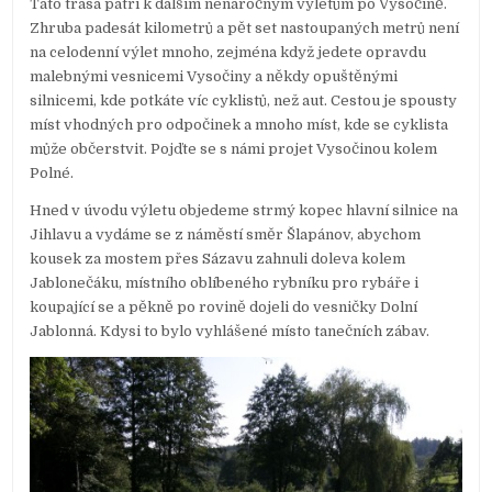
Tato trasa patří k dalším nenáročným výletům po Vysočině.
Zhruba padesát kilometrů a pět set nastoupaných metrů není
na celodenní výlet mnoho, zejména když jedete opravdu
malebnými vesnicemi Vysočiny a někdy opuštěnými
silnicemi, kde potkáte víc cyklistů, než aut. Cestou je spousty
míst vhodných pro odpočinek a mnoho míst, kde se cyklista
může občerstvit. Pojďte se s námi projet Vysočinou kolem
Polné.
Hned v úvodu výletu objedeme strmý kopec hlavní silnice na
Jihlavu a vydáme se z náměstí směr Šlapánov, abychom
kousek za mostem přes Sázavu zahnuli doleva kolem
Jablonečáku, místního oblíbeného rybníku pro rybáře i
koupající se a pěkně po rovině dojeli do vesničky Dolní
Jablonná. Kdysi to bylo vyhlášené místo tanečních zábav.