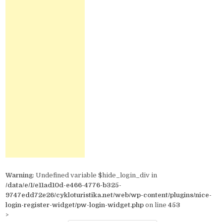
Warning
: Undefined variable $hide_login_div in
/data/e/1/e11ad10d-e466-4776-b325-
9747edd72e26/cykloturistika.net/web/wp-content/plugins/nice-
login-register-widget/pw-login-widget.php
on line
453
>