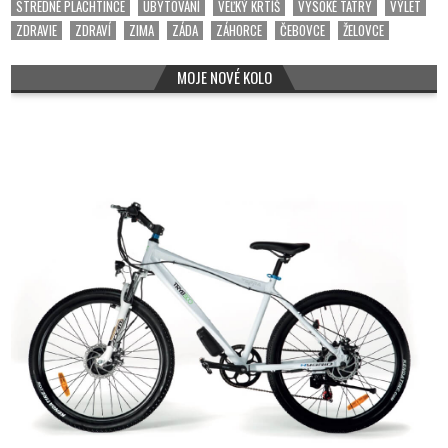
STREDNÉ PLACHTINCE
UBYTOVÁNÍ
VEĽKÝ KRTÍŠ
VYSOKÉ TATRY
VÝLET
ZDRAVIE
ZDRAVÍ
ZIMA
ZÁDA
ZÁHORCE
ČEBOVCE
ŽELOVCE
MOJE NOVÉ KOLO