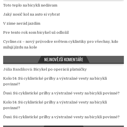
Toto teplo na bicykli nedávam
Jaký nosič kol na auto si vybrat
V zime nerád jazdím
Pre tento rok som bicykel už odložil
Cyclise.cz – nový průvodce světem cyklistiky pro všechny, kdo
milují jízdu na kole
NEJNOVĚJŠÍ KOMENTÁŘE
Júlia Bandiková
:
Bicykel po operácii platničky
Kolo/14
:
Sú cyklistické prilby a výstražné vesty na bicykli
povinné?
Ďusi
:
Sú cyklistické prilby a výstražné vesty na bicykli povinné?
Kolo/14
:
Sú cyklistické prilby a výstražné vesty na bicykli
povinné?
Ďusi
:
Sú cyklistické prilby a výstražné vesty na bicykli povinné?