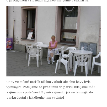
o prodejnách a službách a „zakotvili“ jsme v cukrárně.
Ceny ve městě patří k nižším v okolí, ale chuť kávy byla
vynikající. Poté jsme se přesunuli do parku, kde jsme měli
zajímavou společnost. By mě zajímalo, jak se ten zajíc do
parku dostal a jak dlouho tam vydržel.