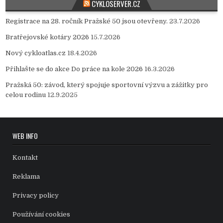
CYKLOSERVER.CZ
Registrace na 28. ročník Pražské 50 jsou otevřeny.
23.7.2026
Bratřejovské kotáry 2026
15.7.2026
Nový cykloatlas.cz
18.4.2026
Přihlašte se do akce Do práce na kole 2026
16.3.2026
Pražská 50: závod, který spojuje sportovní výzvu a zážitky pro
celou rodinu
12.9.2025
WEB INFO
Kontakt
Reklama
Privacy policy
Používání cookies