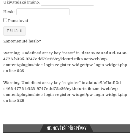
Uživatelské jméno:
Heslo:
Pamatovat
Zapomenuté heslo?
Warning
: Undefined array key "reset" in
/data/e/1/e11ad10d-e466-
4776-b325-9747edd72e26/cykloturistika.net/web/wp-
content/plugins/nice-login-register-widget/pw-login-widget.php
on line
525
Warning
: Undefined array key "register" in
/data/e/1/e11ad10d-
e466-4776-b325-9747edd72e26/cykloturistika.net/web/wp-
content/plugins/nice-login-register-widget/pw-login-widget.php
on line
526
NEJNOVĚJŠÍ PŘÍSPĚVKY