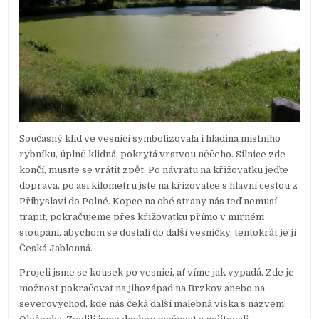
Současný klid ve vesnici symbolizovala i hladina místního
rybníku, úplně klidná, pokrytá vrstvou něčeho. Silnice zde
končí, musíte se vrátit zpět. Po návratu na křižovatku jeďte
doprava, po asi kilometru jste na křižovatce s hlavní cestou z
Přibyslavi do Polné. Kopce na obé strany nás teď nemusí
trápit, pokračujeme přes křižovatku přímo v mírném
stoupání, abychom se dostali do další vesničky, tentokrát je jí
Česká Jablonná.
Projeli jsme se kousek po vesnici, ať víme jak vypadá. Zde je
možnost pokračovat na jihozápad na Brzkov anebo na
severovýchod, kde nás čeká další malebná víska s názvem