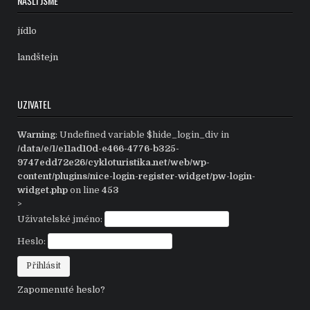
NAŠLI JSME
jídlo
landštejn
UZIVATEL
Warning
: Undefined variable $hide_login_div in
/data/e/1/e11ad10d-e466-4776-b325-
9747edd72e26/cykloturistika.net/web/wp-
content/plugins/nice-login-register-widget/pw-login-
widget.php
on line
453
>
Uživatelské jméno:
Heslo:
Zapomenuté heslo?