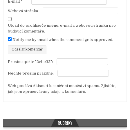
p
E-mail
*
ě
Webová stránka
v
e
Uložit do prohlížeče jméno, e-mail a webovou stránku pro
k
budoucí komentáře.
Notify me by email when the comment gets approved.
Prosím opište "2ebe32":
Nechte prosím prázdné:
Web používá Akismet ke snížení množství spamu.
Zjistěte,
jak jsou zpracovávány údaje z komentářů.
RUBRIKY