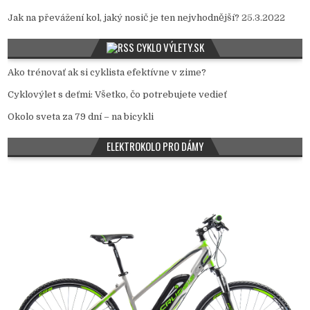
Jak na převážení kol, jaký nosič je ten nejvhodnější?
25.3.2022
CYKLO VÝLETY.SK
Ako trénovať ak si cyklista efektívne v zime?
Cyklovýlet s deťmi: Všetko, čo potrebujete vedieť
Okolo sveta za 79 dní – na bicykli
ELEKTROKOLO PRO DÁMY