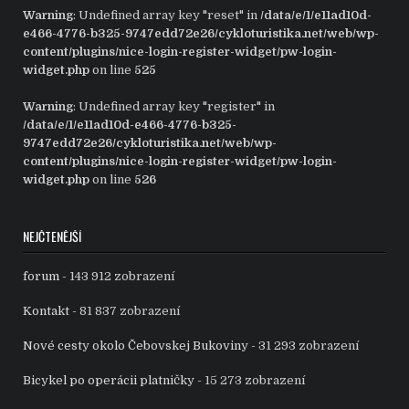
Warning
: Undefined array key "reset" in
/data/e/1/e11ad10d-
e466-4776-b325-9747edd72e26/cykloturistika.net/web/wp-
content/plugins/nice-login-register-widget/pw-login-
widget.php
on line
525
Warning
: Undefined array key "register" in
/data/e/1/e11ad10d-e466-4776-b325-
9747edd72e26/cykloturistika.net/web/wp-
content/plugins/nice-login-register-widget/pw-login-
widget.php
on line
526
NEJČTENĚJŠÍ
forum
- 143 912 zobrazení
Kontakt
- 81 837 zobrazení
Nové cesty okolo Čebovskej Bukoviny
- 31 293 zobrazení
Bicykel po operácii platničky
- 15 273 zobrazení