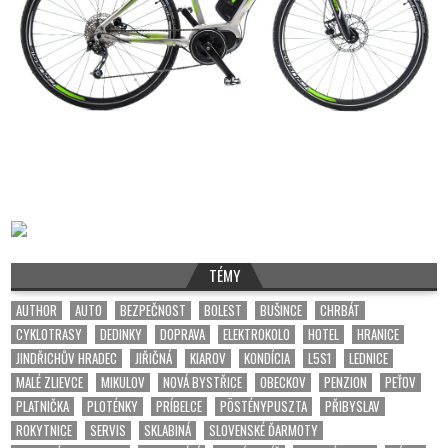
TÉMY
AUTHOR
AUTO
BEZPEČNOST
BOLEST
BUŠINCE
CHRBÁT
CYKLOTRASY
DEDINKY
DOPRAVA
ELEKTROKOLO
HOTEL
HRANICE
JINDŘICHŮV HRADEC
JIŘIČNÁ
KIAROV
KONDÍCIA
L5S1
LEDNICE
MALÉ ZLIEVCE
MIKULOV
NOVÁ BYSTŘICE
OBECKOV
PENZION
PEŤOV
PLATNIČKA
PLOTÉNKY
PRÍBELCE
PÖSTÉNYPUSZTA
PŘIBYSLAV
ROKYTNICE
SERVIS
SKLABINÁ
SLOVENSKÉ ĎARMOTY