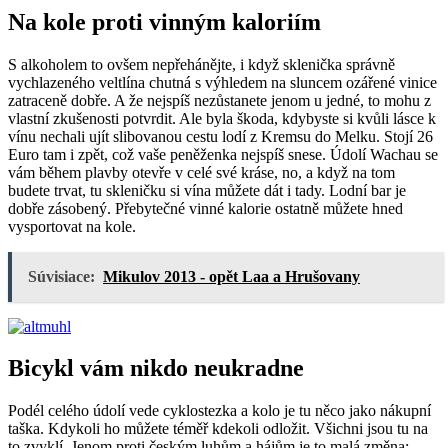
Na kole proti vinným kaloriím
S alkoholem to ovšem nepřehánějte, i když sklenička správně
vychlazeného veltlína chutná s výhledem na sluncem ozářené vinice
zatraceně dobře. A že nejspíš nezůstanete jenom u jedné, to mohu z
vlastní zkušenosti potvrdit. Ale byla škoda, kdybyste si kvůli lásce k
vínu nechali ujít slibovanou cestu lodí z Kremsu do Melku. Stojí 26
Euro tam i zpět, což vaše peněženka nejspíš snese. Údolí Wachau se
vám během plavby otevře v celé své kráse, no, a když na tom
budete trvat, tu skleničku si vína můžete dát i tady. Lodní bar je
dobře zásobený. Přebytečné vinné kalorie ostatně můžete hned
vysportovat na kole.
Súvisiace:
Mikulov 2013 - opět Laa a Hrušovany
Bicykl vám nikdo neukradne
Podél celého údolí vede cyklostezka a kolo je tu něco jako nákupní
taška. Kdykoli ho můžete téměř kdekoli odložit. Všichni jsou tu na
to zvyklí. Jenom proti českým luhům a hájům je to malá změna: