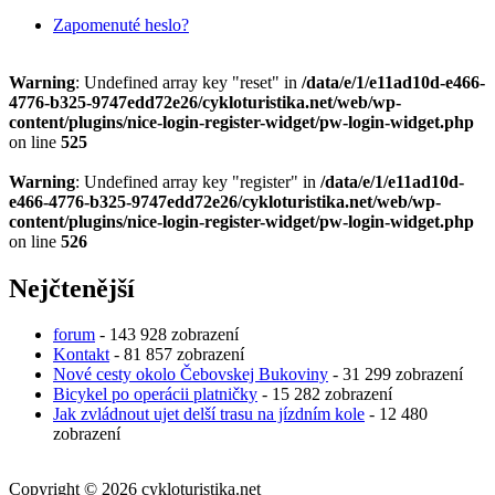
Zapomenuté heslo?
Warning
: Undefined array key "reset" in
/data/e/1/e11ad10d-e466-
4776-b325-9747edd72e26/cykloturistika.net/web/wp-
content/plugins/nice-login-register-widget/pw-login-widget.php
on line
525
Warning
: Undefined array key "register" in
/data/e/1/e11ad10d-
e466-4776-b325-9747edd72e26/cykloturistika.net/web/wp-
content/plugins/nice-login-register-widget/pw-login-widget.php
on line
526
Nejčtenější
forum
- 143 928 zobrazení
Kontakt
- 81 857 zobrazení
Nové cesty okolo Čebovskej Bukoviny
- 31 299 zobrazení
Bicykel po operácii platničky
- 15 282 zobrazení
Jak zvládnout ujet delší trasu na jízdním kole
- 12 480
zobrazení
Copyright © 2026 cykloturistika.net