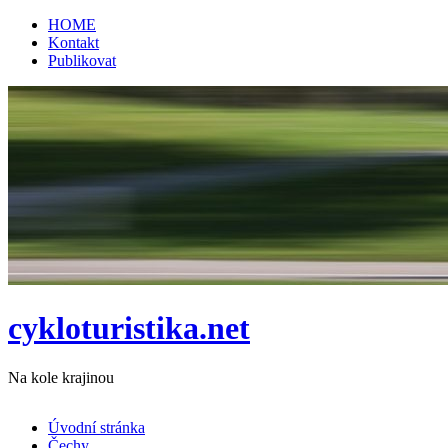
HOME
Kontakt
Publikovat
cykloturistika.net
Na kole krajinou
Úvodní stránka
Čechy