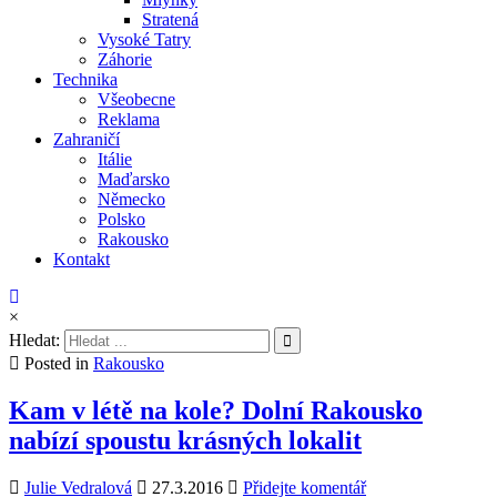
Stratená
Vysoké Tatry
Záhorie
Technika
Všeobecne
Reklama
Zahraničí
Itálie
Maďarsko
Německo
Polsko
Rakousko
Kontakt
×
Hledat:
Posted in
Rakousko
Kam v létě na kole? Dolní Rakousko
nabízí spoustu krásných lokalit
Julie Vedralová
27.3.2016
Přidejte komentář