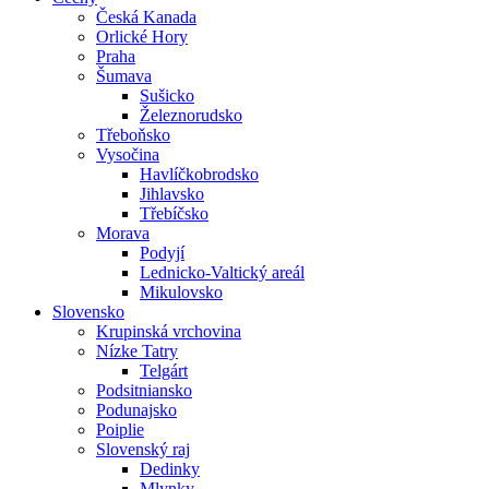
Česká Kanada
Orlické Hory
Praha
Šumava
Sušicko
Železnorudsko
Třeboňsko
Vysočina
Havlíčkobrodsko
Jihlavsko
Třebíčsko
Morava
Podyjí
Lednicko-Valtický areál
Mikulovsko
Slovensko
Krupinská vrchovina
Nízke Tatry
Telgárt
Podsitniansko
Podunajsko
Poiplie
Slovenský raj
Dedinky
Mlynky