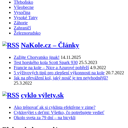
Třeboňsko
Všeobecne
Vysočina
Vysoké Tatry
Záhorie
Zahraničí
Železnorudsko
NaKole.cz – Články
Zažijte Chorvatsko jinak!
14.11.2025
Test horského kola Scott Spark 930
25.5.2023
Francie na kole – Nice a Azurové pobřeží
4.9.2022
5 výživových tipů pro zlepšení výkonnosti na kole
20.7.2022
Jak na převážení kol, jaký nosič je ten nejvhodnější?
25.3.2022
cyklo výlety.sk
Ako trénovať ak si cyklista efektívne v zime?
Cyklovýlet s deťmi: Všetko, čo potrebujete vedieť
Okolo sveta za 79 dní – na bicykli