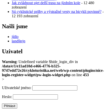
Jak zvládnout ujet delší trasu na jízdním kole
- 12 480
zobrazení
Sú cyklistické prilby a výstražné vesty na bicykli povinné?
-
12 193 zobrazení
Našli jsme
jídlo
landštejn
Uzivatel
Warning
: Undefined variable $hide_login_div in
/data/e/1/e11ad10d-e466-4776-b325-
9747edd72e26/cykloturistika.net/web/wp-content/plugins/nice-
login-register-widget/pw-login-widget.php
on line
453
>
Uživatelské jméno:
Heslo: