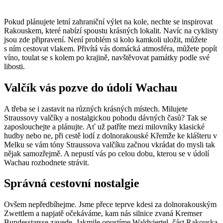
Pokud plánujete letní zahraniční výlet na kole, nechte se inspirovat
Rakouskem, které nabízí spoustu krásných lokalit. Navíc na cyklisty
jsou zde připravení. Není problém si kolo kamkoli uložit, můžete
s ním cestovat vlakem. Přivítá vás domácká atmosféra, můžete popít
víno, toulat se s kolem po krajině, navštěvovat památky podle své
libosti.
Valčík vás pozve do údolí Wachau
A třeba se i zastavit na různých krásných místech. Milujete
Straussovy valčíky a nostalgickou pohodu dávných časů? Tak se
zaposlouchejte a plánujte. Ať už patříte mezi milovníky klasické
hudby nebo ne, při cestě lodí z dolnorakouské Křemže ke klášteru v
Melku se vám tóny Straussova valčíku začnou vkrádat do mysli tak
nějak samozřejmě. A nepustí vás po celou dobu, kterou se v údolí
Wachau rozhodnete strávit.
Správná cestovní nostalgie
Ovšem nepředbíhejme. Jsme přece teprve kdesi za dolnorakouským
Zwettlem a napjatě očekáváme, kam nás silnice zvaná Kremser
Bundesstarsse zavede. Jakmile opustíme Waldviertel, část Rakouska