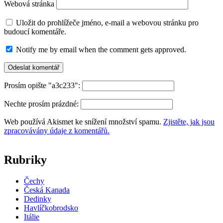
Webová stránka
Uložit do prohlížeče jméno, e-mail a webovou stránku pro
budoucí komentáře.
Notify me by email when the comment gets approved.
Prosím opište "a3c233":
Nechte prosím prázdné:
Web používá Akismet ke snížení množství spamu.
Zjistěte, jak jsou
zpracovávány údaje z komentářů.
Rubriky
Čechy
Česká Kanada
Dedinky
Havlíčkobrodsko
Itálie