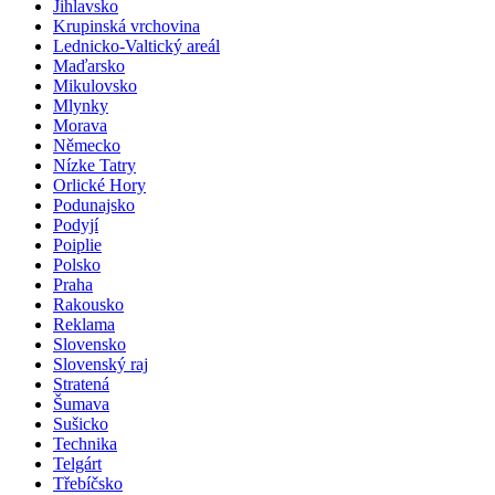
Jihlavsko
Krupinská vrchovina
Lednicko-Valtický areál
Maďarsko
Mikulovsko
Mlynky
Morava
Německo
Nízke Tatry
Orlické Hory
Podunajsko
Podyjí
Poiplie
Polsko
Praha
Rakousko
Reklama
Slovensko
Slovenský raj
Stratená
Šumava
Sušicko
Technika
Telgárt
Třebíčsko