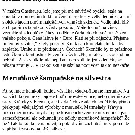
V malém Gasthausu, kde jsme při mé návštěvě bydleli, stála na
chodbě v domovním traktu určeném pro hosty velká lednička a u ní
stolek s tácem plným naleštěných vinných sklenek. Vedle nich bílý
arch papíru s tabulkou s čísly pokojů. „Máte-li chuť na víno,
vezměte si z ledničky láhev a udělejte čárku do chlívečku s číslem
vašeho pokoje. Cena lahve je 4 Euro. Platí se při odjezdu. Přejeme
příjemný zážitek,“ zněly pokyny. Kolik čárek uděláte, tolik lahví
zaplatíte. Umíte si to představit v Čechách? Skončilo by to prázdnou
ledničkou v kontrastu s tvrzením všech: „Ne, nikdo z nás odsud nic
nebral!“ A taky nikdo nic nepil ani nerozbil, to jen skleničky se
někam ztratily… V Rakousku ale sází na poctivost, tak to nezkažte.
Meruňkové šampaňské na silvestra
Ať se hnete kamkoli, budou vás lákat všudypřítomné meruňky. Na
kopcích kolem řeky najdete buď obrovské vinice, nebo meruňkové
sady. Krámky v Kremsu, ale i v dalších vesnicích podél řeky přímo
překypují všelijakými výrobky z meruněk. Marmelády, šťávy a
různá meruňková mýdla a jiné kosmetické ženské nezbytnosti jsou
samozřejmostí, ale ochutnali jste někdy meruňkové šampaňské? Že
ne? Tak to koukejte napravit, a pokud vám zachutná, nezapomeňte
si přibalit zásoby na příští silvestr.