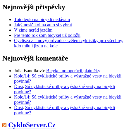
Nejnovější příspěvky
Toto teplo na bicykli nedávam
Jaký nosič kol na auto si vybrat
V zime nerád jazdím
Pre tento rok som bicykel už odložil
Cyclise.cz – nový průvodce světem cyklistiky pro všechny,
kdo milují jízdu na kole
Nejnovější komentáře
Júlia Bandiková
:
Bicykel po operácii platničky
Kolo/14
:
Sú cyklistické prilby a výstražné vesty na bicykli
povinné?
Ďusi
:
Sú cyklistické prilby a výstražné vesty na bicykli
povinné?
Kolo/14
:
Sú cyklistické prilby a výstražné vesty na bicykli
povinné?
Ďusi
:
Sú cyklistické prilby a výstražné vesty na bicykli
povinné?
CykloServer.Cz