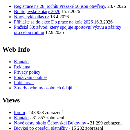
Registrace na 28. ročník Pražské 50 jsou otevřeny.
23.7.2026
Bratřejovské kotáry 2026
15.7.2026
Nový cykloatlas.cz
18.4.2026
Přihlašte se do akce Do práce na kole 2026
16.3.2026
Pražská 50: závod, který spojuje sportovní výzvu a zážitky
pro celou rodinu
12.9.2025
Web Info
Kontakt
Reklama
Privacy policy
Používání cookies
Publikovat
Zásady ochrany osobních údajů
Views
forum
- 143 928 zobrazení
Kontakt
- 81 857 zobrazení
Nové cesty okolo Čebovskej Bukoviny
- 31 299 zobrazení
Bicykel po operácii platničky
- 15 282 zobrazení