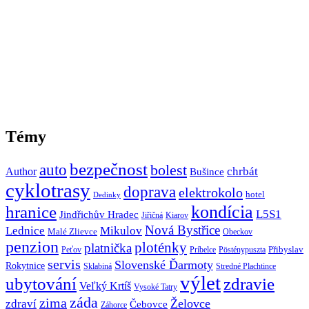
Témy
bezpečnost
auto
bolest
Author
chrbát
Bušince
cyklotrasy
doprava
elektrokolo
hotel
Dedinky
hranice
kondícia
L5S1
Jindřichův Hradec
Jiřičná
Kiarov
Nová Bystřice
Lednice
Mikulov
Malé Zlievce
Obeckov
penzion
ploténky
platnička
Přibyslav
Peťov
Príbelce
Pösténypuszta
servis
Slovenské Ďarmoty
Rokytnice
Sklabiná
Stredné Plachtince
výlet
ubytování
zdravie
Veľký Krtíš
Vysoké Tatry
záda
zima
Želovce
zdraví
Čebovce
Záhorce