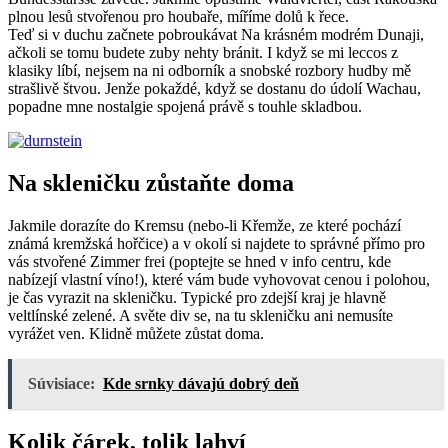
plnou lesů stvořenou pro houbaře, míříme dolů k řece.
Teď si v duchu začnete pobroukávat Na krásném modrém Dunaji,
ačkoli se tomu budete zuby nehty bránit. I když se mi leccos z
klasiky líbí, nejsem na ni odborník a snobské rozbory hudby mě
strašlivě štvou. Jenže pokaždé, když se dostanu do údolí Wachau,
popadne mne nostalgie spojená právě s touhle skladbou.
Na skleničku zůstaňte doma
Jakmile dorazíte do Kremsu (nebo-li Křemže, ze které pochází
známá kremžská hořčice) a v okolí si najdete to správné přímo pro
vás stvořené Zimmer frei (poptejte se hned v info centru, kde
nabízejí vlastní víno!), které vám bude vyhovovat cenou i polohou,
je čas vyrazit na skleničku. Typické pro zdejší kraj je hlavně
veltlínské zelené. A světe div se, na tu skleničku ani nemusíte
vyrážet ven. Klidně můžete zůstat doma.
Súvisiace:
Kde srnky dávajú dobrý deň
Kolik čárek, tolik lahví