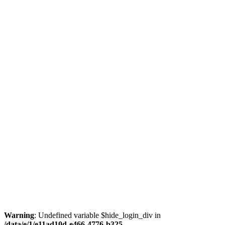
Warning
: Undefined variable $hide_login_div in
/data/e/1/e11ad10d-e466-4776-b325-