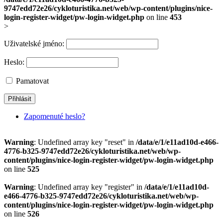
9747edd72e26/cykloturistika.net/web/wp-content/plugins/nice-
login-register-widget/pw-login-widget.php
on line
453
>
Uživatelské jméno:
Heslo:
Pamatovat
Zapomenuté heslo?
Warning
: Undefined array key "reset" in
/data/e/1/e11ad10d-e466-
4776-b325-9747edd72e26/cykloturistika.net/web/wp-
content/plugins/nice-login-register-widget/pw-login-widget.php
on line
525
Warning
: Undefined array key "register" in
/data/e/1/e11ad10d-
e466-4776-b325-9747edd72e26/cykloturistika.net/web/wp-
content/plugins/nice-login-register-widget/pw-login-widget.php
on line
526