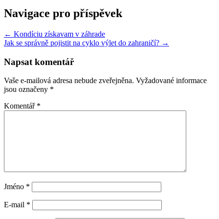
Navigace pro příspěvek
← Kondíciu získavam v záhrade
Jak se správně pojistit na cyklo výlet do zahraničí? →
Napsat komentář
Vaše e-mailová adresa nebude zveřejněna.
Vyžadované informace
jsou označeny
*
Komentář
*
Jméno
*
E-mail
*