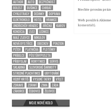
AUTHOR
AUTO
BEZPEČNOST
BOLEST
BUŠINCE
CHRBÁT
Nechte prosím práz
CYKLOTRASY
DEDINKY
DOPRAVA
ELEKTROKOLO
HOTEL
HRANICE
Web používá Akismet
JINDŘICHŮV HRADEC
JIŘIČNÁ
KIAROV
komentářů.
KONDÍCIA
L5S1
LEDNICE
MALÉ ZLIEVCE
MIKULOV
NOVÁ BYSTŘICE
OBECKOV
PENZION
PEŤOV
PLATNIČKA
PLOTÉNKY
PRÍBELCE
PÖSTÉNYPUSZTA
PŘIBYSLAV
ROKYTNICE
SERVIS
SKLABINÁ
SLOVENSKÉ ĎARMOTY
STREDNÉ PLACHTINCE
UBYTOVÁNÍ
VEĽKÝ KRTÍŠ
VYSOKÉ TATRY
VÝLET
ZDRAVIE
ZDRAVÍ
ZIMA
ZÁDA
ZÁHORCE
ČEBOVCE
ŽELOVCE
MOJE NOVÉ KOLO