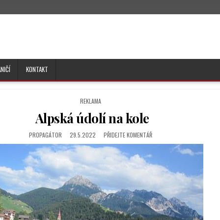
NIČÍ
KONTAKT
P
REKLAMA
O
Alpská údolí na kole
S
T
E
PROPAGÁTOR
29.5.2022
PŘIDEJTE KOMENTÁŘ
D
I
N