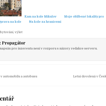
Kam na kole Mikulov
Moje oblíbené lokality pro
ýprava na kole
Na kole za hranicemi
bytování
,
výlet
:
Propagátor
napsán pro inzerenta není v rozporu s názory redakce serveru.
 v automobilu a autobusu
Letní dovolená v Če
entář