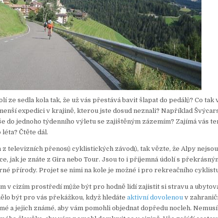
olí ze sedla kola tak, že už vás přestává bavit šlapat do pedálů? Co tak 
i menší expedici v krajině, kterou jste dosud neznali? Například Švýca
t vše do jednoho týdenního výletu se zajištěným zázemím? Zajímá vás te
léta? Čtěte dál.
 z televizních přenosů cyklistických závodů, tak vězte, že Alpy nejsou
e, jak je znáte z Gira nebo Tour. Jsou to i příjemná údolí s překrásný
né přírody. Projet se nimi na kole je možné i pro rekreačního cyklistu
v cizím prostředí může být pro hodně lidí zajistit si stravu a ubytová
ělo být pro vás překážkou, když hledáte
aktivní dovolenou
v zahraničí
mé a jejich známé, aby vám pomohli objednat dopředu nocleh. Nemusí