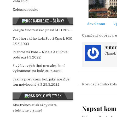
Zahraničí
Železnorudsko
NAKOLE.CZ – ČLÁNKY
dovolenou
V
Zažijte Chorvatsko jinak!
14.11.2025
Označení:
doprava
,
u
Test horského kola Scott Spark 930
25.5.2023
Autor
Francie na kole – Nice a Azurové
Článek 
pobřeží
4.9.2022
5 výživových tipů pro zlepšení
výkonnosti na kole
20.7.2022
Jak na převážení kol, jaký nosič je
← Převoz jízdního kola
ten nejvhodnější?
25.3.2022
N
a
CYKLO VÝLETY.SK
v
Ako trénovať ak si cyklista
Napsat kom
i
efektívne v zime?