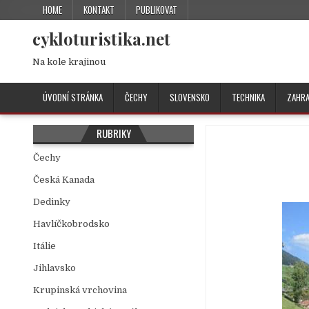
HOME
KONTAKT
PUBLIKOVAT
cykloturistika.net
Na kole krajinou
ÚVODNÍ STRÁNKA
ČECHY
SLOVENSKO
TECHNIKA
ZAHRA
RUBRIKY
Čechy
Česká Kanada
Dedinky
Havlíčkobrodsko
Itálie
Jihlavsko
Krupinská vrchovina