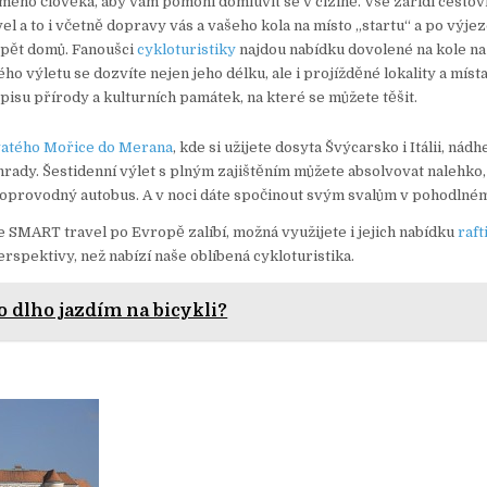
mého člověka, aby vám pomohl domluvit se v cizině. Vše zařídí cestov
l a to i včetně dopravy vás a vašeho kola na místo „startu“ a po výje
pět domů. Fanoušci
cykloturistiky
najdou nabídku dovolené na kole na 
o výletu se dozvíte nejen jeho délku, ale i projížděné lokality a míst
pisu přírody a kulturních památek, na které se můžete těšit.
vatého Mořice do Merana
, kde si užijete dosyta Švýcarsko i Itálii, nád
 hrady. Šestidenní výlet s plným zajištěním můžete absolvovat nalehko
doprovodný autobus. A v noci dáte spočinout svým svalům v pohodlném
e SMART travel po Evropě zalíbí, možná využijete i jejich nabídku
raft
erspektivy, než nabízí naše oblíbená cykloturistika.
o dlho jazdím na bicykli?