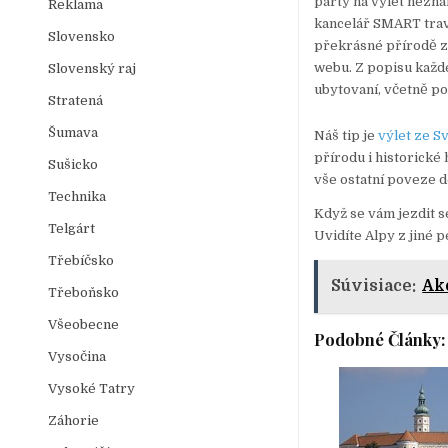
party na výlet nezná
Reklama
kancelář SMART trave
Slovensko
překrásné přírodě z
webu. Z popisu každéh
Slovenský raj
ubytovaní, včetně po
Stratená
Šumava
Náš tip je
výlet ze S
přírodu i historické
Sušicko
vše ostatní poveze 
Technika
Když se vám jezdit s
Telgárt
Uvidíte Alpy z jiné p
Třebíčsko
Súvisiace:
Ak
Třeboňsko
Všeobecne
Podobné Články:
Vysočina
Vysoké Tatry
Záhorie