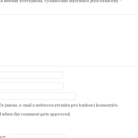
sa nebude zveřejněna.
Vyžadované informace jsou označeny
*
eče jméno, e-mail a webovou stránku pro budoucí komentáře.
l when the comment gets approved.
32":