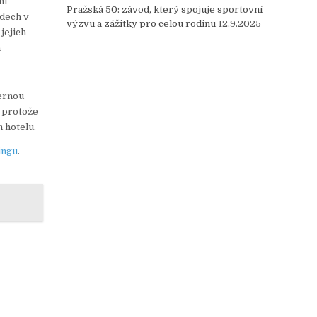
ní
Pražská 50: závod, který spojuje sportovní
zdech v
výzvu a zážitky pro celou rodinu
12.9.2025
jejich
a
hernou
, protože
 hotelu.
ingu
.