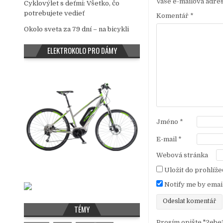
g
Vaše e-mailová adre
Cyklovýlet s deťmi: Všetko, čo
a
potrebujete vedieť
Komentář
*
c
Okolo sveta za 79 dní – na bicykli
e
ELEKTROKOLO PRO DÁMY
p
r
o
p
ř
Jméno
*
í
s
E-mail
*
p
Webová stránka
ě
Uložit do prohlíž
v
Notify me by emai
e
k
TÉMY
Prosím opište "2ebe