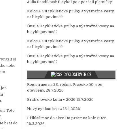
Júlia Bandiková
:
Bicykel po operácii platničky
Kolo/14
:
Sú cyklistické prilby a výstražné vesty
na bicykli povinné?
Ďusi
:
Sú cyklistické prilby a výstražné vesty na
bicykli povinné?
Kolo/14
:
Sú cyklistické prilby a výstražné vesty
na bicykli povinné?
Ďusi
:
Sú cyklistické prilby a výstražné vesty na
vyrazit si
bicykli povinné?
rsko nebo
nto
CYKLOSERVER.CZ
Registrace na 28. ročník Pražské 50 jsou
 jen
otevřeny.
23.7.2026
mi
Bratřejovské kotáry 2026
15.7.2026
.
Nový cykloatlas.cz
18.4.2026
ní. Toto
.
Přihlašte se do akce Do práce na kole 2026
te brát do
16.3.2026