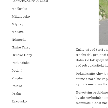
Lednicko-Valtický areál
Maďarsko
Mikulovsko
Mlynky
Morava
Německo
Nízke Tatry
Znáte už své širší ok
trochu dál, projet s
Orlické Hory
Itálii? Co tak spoji
Podunajsko
způsob cyklistického 
Podyjí
Pokud znáte Alpy jen
Poiplie
strmé a náročné kopc
vyhlídkami do nádher
Polsko
Největším problémem 
Praha
by ale rozhodně nem
Rakousko
Nemusíte hledat zná