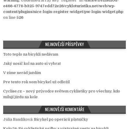
Warning
: Undefined array key "register" in
/data/e/1/e11ad10d-
e466-4776-b325-9747edd72e26/cykloturistika.net/web/wp-
content/plugins/nice-login-register-widget/pw-login-widget.php
on line
526
NEJNOVĚJŠÍ PŘÍSPĚVKY
Toto teplo na bicykli nedávam
Jaký nosič kol na auto si vybrat
V zime nerád jazdím
Pre tento rok som bicykel už odložil
Cyclise.cz – nový průvodce světem cyklistiky pro všechny, kdo
milují jízdu na kole
NEJNOVĚJŠÍ KOMENTÁŘE
Júlia Bandiková
:
Bicykel po operácii platničky
Kolo/14
:
Sú cyklistické prilby a výstražné vesty na bicykli