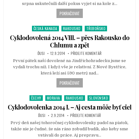
n
srpna uskutečnili další pokus vyjet si na kole z…
POKRAČOVAT
ČESKÁ KANADA
RAKOUSKO
TŘEBOŇSKO
P
o
Cyklodovolená 2014 VIII. – přes Rakousko do
s
Chlumu a zpět
t
ĎUSI
12.9.2014
PŘIDEJTE KOMENTÁŘ
e
d
První pátek naší dovolené na Jindřichohradecku jsme se
i
vydali trochu níž. I když vše je relativní. Z Nové Bystřice,
n
která leží asi 590 metrů nad…
POKRAČOVAT
ČECHY
MORAVA
RAKOUSKO
SLOVENSKO
P
o
Cyklodovolenka 2014 I. – Aj cesta môže byť cieľ
s
ĎUSI
2.9.2014
PŘIDEJTE KOMENTÁŘ
t
Prvý deň našej tohoročnej cyklodovolenky padol na piatok,
e
takže nie je čudné, že nás ráno zobudil budík, ako keby sme
d
vstávali do práce. Aj prepravu…
i