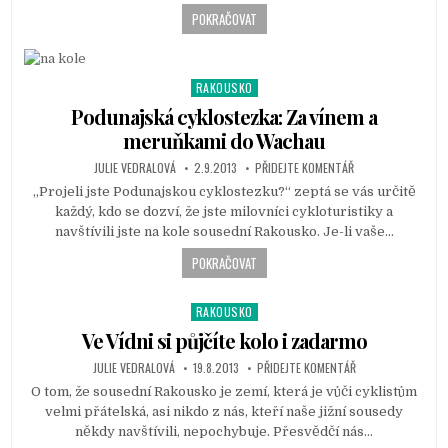
n
POKRAČOVAT
RAKOUSKO
P
o
Podunajská cyklostezka: Za vínem a
s
meruňkami do Wachau
t
JULIE VEDRALOVÁ
2.9.2013
PŘIDEJTE KOMENTÁŘ
e
d
„Projeli jste Podunajskou cyklostezku?“ zeptá se vás určitě
i
každý, kdo se dozví, že jste milovníci cykloturistiky a
n
navštívili jste na kole sousední Rakousko. Je-li vaše…
POKRAČOVAT
RAKOUSKO
P
o
Ve Vídni si půjčíte kolo i zadarmo
s
JULIE VEDRALOVÁ
19.8.2013
PŘIDEJTE KOMENTÁŘ
t
O tom, že sousední Rakousko je zemí, která je vůči cyklistům
e
velmi přátelská, asi nikdo z nás, kteří naše jižní sousedy
d
někdy navštívili, nepochybuje. Přesvědčí nás…
i