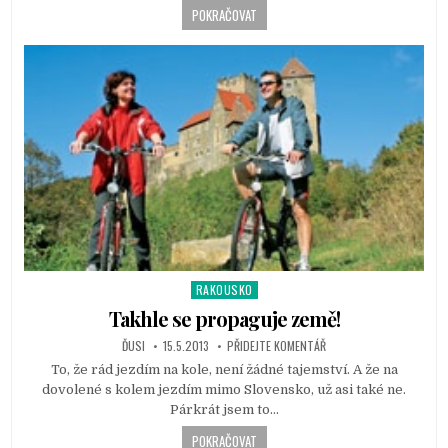
n
POKRAČOVAT
RAKOUSKO
P
o
Takhle se propaguje země!
s
ĎUSI
15.5.2013
PŘIDEJTE KOMENTÁŘ
t
To, že rád jezdím na kole, není žádné tajemství. A že na
e
dovolené s kolem jezdím mimo Slovensko, už asi také ne.
d
Párkrát jsem to…
i
n
POKRAČOVAT