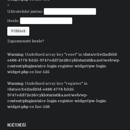
>
Uživatelské jméno:
Heslo:
Zapomenuté heslo?
Warning
: Undefined array key "reset" in
/data/e/1/e11ad10d-
e466-4776-b325-9747edd72e26/cykloturistika.net/web/wp-
content/plugins/nice-login-register-widget/pw-login-
widget.php
on line
525
Warning
: Undefined array key "register" in
/data/e/1/e11ad10d-e466-4776-b325-
9747edd72e26/cykloturistika.net/web/wp-
content/plugins/nice-login-register-widget/pw-login-
widget.php
on line
526
NEJČTENĚJŠÍ