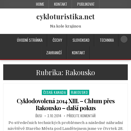
HOME
KONTAKT
PUBLIKOVAT
cykloturistika.net
Na kole krajinou
ÚVODNÍ STRÁNKA
ČECHY
SLOVENSKO
TECHNIKA
ZAHRANIČÍ
KONTAKT
Rubrika:
Rakousko
ČESKÁ KANADA
RAKOUSKO
P
o
Cyklodovolená 2014 XIII. – Chlum přes
s
Rakousko – další pokus
t
ĎUSI
3.10.2014
PŘIDEJTE KOMENTÁŘ
e
d
Po středečních technických problémech a následné náhradní
i
návštěvě Starého Města pod Landštejnem jsme ve čtvrtek 28.