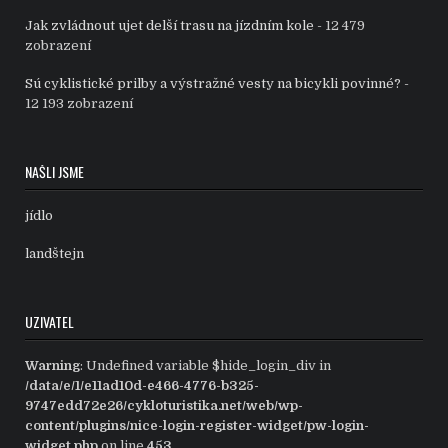
Jak zvládnout ujet delší trasu na jízdním kole
- 12 479
zobrazení
Sú cyklistické prilby a výstražné vesty na bicykli povinné?
-
12 193 zobrazení
NAŠLI JSME
jídlo
landštejn
UZIVATEL
Warning
: Undefined variable $hide_login_div in
/data/e/1/e11ad10d-e466-4776-b325-
9747edd72e26/cykloturistika.net/web/wp-
content/plugins/nice-login-register-widget/pw-login-
widget.php
on line
453