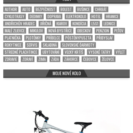
AUTHOR
AUTO
BEZPEČNOST
BOLEST
BUŠINCE
CHRBÁT
CYKLOTRASY
DEDINKY
DOPRAVA
ELEKTROKOLO
HOTEL
HRANICE
JINDŘICHŮV HRADEC
JIŘIČNÁ
KIAROV
KONDÍCIA
L5S1
LEDNICE
MALÉ ZLIEVCE
MIKULOV
NOVÁ BYSTŘICE
OBECKOV
PENZION
PEŤOV
PLATNIČKA
PLOTÉNKY
PRÍBELCE
PÖSTÉNYPUSZTA
PŘIBYSLAV
ROKYTNICE
SERVIS
SKLABINÁ
SLOVENSKÉ ĎARMOTY
STREDNÉ PLACHTINCE
UBYTOVÁNÍ
VEĽKÝ KRTÍŠ
VYSOKÉ TATRY
VÝLET
ZDRAVIE
ZDRAVÍ
ZIMA
ZÁDA
ZÁHORCE
ČEBOVCE
ŽELOVCE
MOJE NOVÉ KOLO