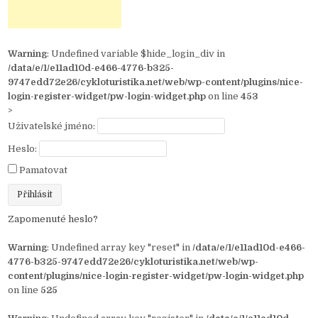
Warning
: Undefined variable $hide_login_div in
/data/e/1/e11ad10d-e466-4776-b325-
9747edd72e26/cykloturistika.net/web/wp-content/plugins/nice-
login-register-widget/pw-login-widget.php
on line
453
>
Uživatelské jméno:
Heslo:
Pamatovat
Zapomenuté heslo?
Warning
: Undefined array key "reset" in
/data/e/1/e11ad10d-e466-
4776-b325-9747edd72e26/cykloturistika.net/web/wp-
content/plugins/nice-login-register-widget/pw-login-widget.php
on line
525