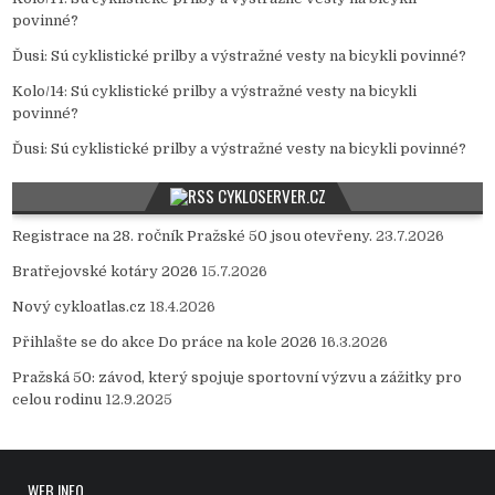
povinné?
Ďusi
:
Sú cyklistické prilby a výstražné vesty na bicykli povinné?
Kolo/14
:
Sú cyklistické prilby a výstražné vesty na bicykli
povinné?
Ďusi
:
Sú cyklistické prilby a výstražné vesty na bicykli povinné?
CYKLOSERVER.CZ
Registrace na 28. ročník Pražské 50 jsou otevřeny.
23.7.2026
Bratřejovské kotáry 2026
15.7.2026
Nový cykloatlas.cz
18.4.2026
Přihlašte se do akce Do práce na kole 2026
16.3.2026
Pražská 50: závod, který spojuje sportovní výzvu a zážitky pro
celou rodinu
12.9.2025
WEB INFO