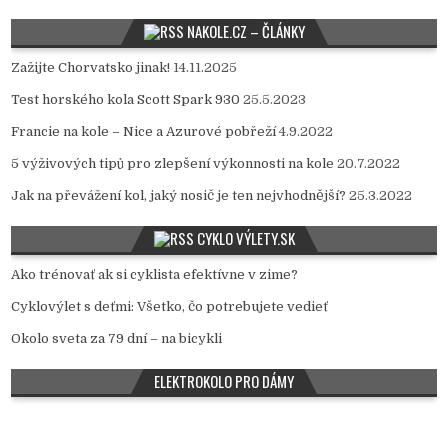
NAKOLE.CZ – ČLÁNKY
Zažijte Chorvatsko jinak!
14.11.2025
Test horského kola Scott Spark 930
25.5.2023
Francie na kole – Nice a Azurové pobřeží
4.9.2022
5 výživových tipů pro zlepšení výkonnosti na kole
20.7.2022
Jak na převážení kol, jaký nosič je ten nejvhodnější?
25.3.2022
CYKLO VÝLETY.SK
Ako trénovať ak si cyklista efektívne v zime?
Cyklovýlet s deťmi: Všetko, čo potrebujete vedieť
Okolo sveta za 79 dní – na bicykli
ELEKTROKOLO PRO DÁMY