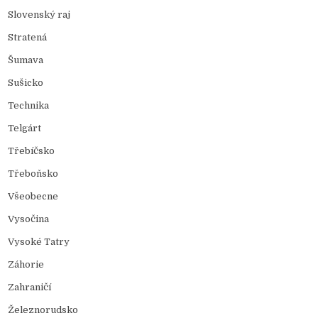
Slovenský raj
Stratená
Šumava
Sušicko
Technika
Telgárt
Třebíčsko
Třeboňsko
Všeobecne
Vysočina
Vysoké Tatry
Záhorie
Zahraničí
Železnorudsko