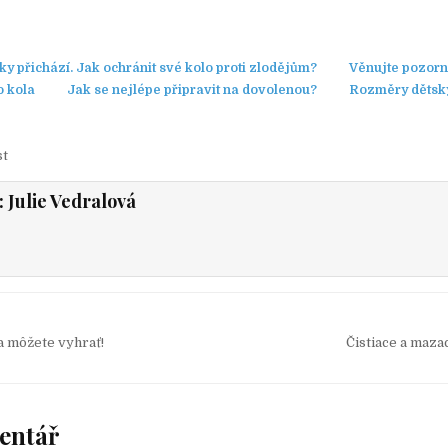
ky přichází. Jak ochránit své kolo proti zlodějům?
Věnujte pozorn
 kola
Jak se nejlépe připravit na dovolenou?
Rozměry dětsk
st
:
Julie Vedralová
a môžete vyhrať!
Čistiace a maza
entář