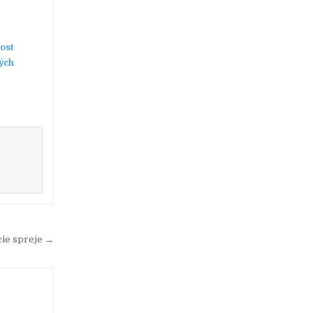
ost
ých
cie spreje →