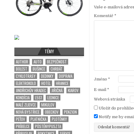
g
Vaše e-mailová adre
a
Komentář
*
c
e
p
r
TÉMY
o
AUTHOR
AUTO
BEZPEČNOST
p
BOLEST
BUŠINCE
CHRBÁT
ř
CYKLOTRASY
DEDINKY
DOPRAVA
Jméno
*
í
ELEKTROKOLO
HOTEL
HRANICE
s
JINDŘICHŮV HRADEC
JIŘIČNÁ
KIAROV
E-mail
*
KONDÍCIA
L5S1
LEDNICE
p
Webová stránka
MALÉ ZLIEVCE
MIKULOV
ě
Uložit do prohlíž
NOVÁ BYSTŘICE
OBECKOV
PENZION
v
Notify me by emai
PEŤOV
PLATNIČKA
PLOTÉNKY
e
PRÍBELCE
PÖSTÉNYPUSZTA
k
PŘIBYSLAV
ROKYTNICE
SERVIS