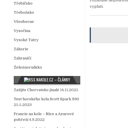
rozhodně nepodceňujte
Třebíčsko
vyplatí.
Třeboňsko
Všeobecne
Vysočina
Vysoké Tatry
Záhorie
Zahraničí
Železnorudsko
NAKOLE.CZ – ČLÁNKY
Zažijte Chorvatsko jinak!
14.11.2025
Test horského kola Scott Spark 930
25.5.2023
Francie na kole – Nice a Azurové
pobřeží
4.9.2022