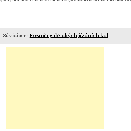
 a pořiďte si kvalitní alarm. Pokud jezdíte na kole často, uvidíte, že
Súvisiace:
Rozměry dětských jízdních kol