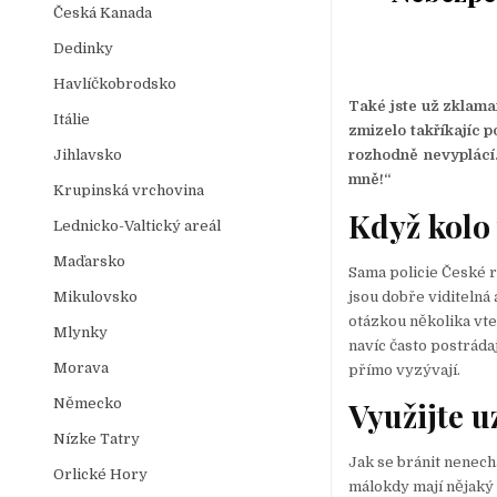
Česká Kanada
Dedinky
Havlíčkobrodsko
Také jste už zklaman
Itálie
zmizelo takříkajíc 
Jihlavsko
rozhodně nevyplácí.
mně!“
Krupinská vrchovina
Když kolo 
Lednicko-Valtický areál
Maďarsko
Sama policie České re
jsou dobře viditelná 
Mikulovsko
otázkou několika vte
Mlynky
navíc často postráda
Morava
přímo vyzývají.
Německo
Využijte 
Nízke Tatry
Jak se bránit nenech
Orlické Hory
málokdy mají nějaký