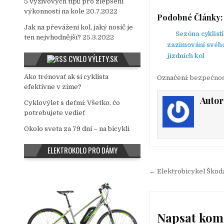
5 výživových tipů pro zlepšení
výkonnosti na kole
20.7.2022
Podobné Články:
Jak na převážení kol, jaký nosič je
Sezóna cyklisti
ten nejvhodnější?
25.3.2022
zazimování svého
jízdních kol
CYKLO VÝLETY.SK
Ako trénovať ak si cyklista
Označení:
bezpečno
efektívne v zime?
Autor
Cyklovýlet s deťmi: Všetko, čo
potrebujete vedieť
Okolo sveta za 79 dní – na bicykli
ELEKTROKOLO PRO DÁMY
← Elektrobicykel Škod
N
a
v
Napsat kom
i