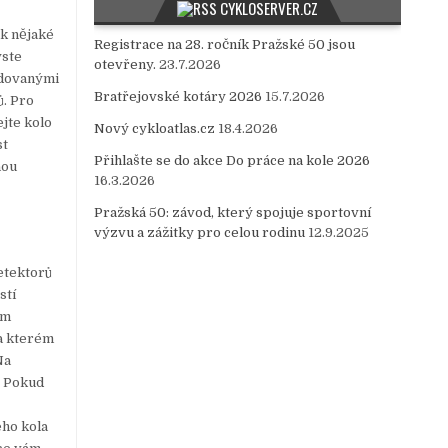
CYKLOSERVER.CZ
 k nějaké
Registrace na 28. ročník Pražské 50 jsou
yste
otevřeny.
23.7.2026
udovanými
Bratřejovské kotáry 2026
15.7.2026
ů. Pro
jte kolo
Nový cykloatlas.cz
18.4.2026
st
Přihlašte se do akce Do práce na kole 2026
nou
16.3.2026
Pražská 50: závod, který spojuje sportovní
výzvu a zážitky pro celou rodinu
12.9.2025
etektorů
stí
em
a kterém
Na
. Pokud
ého kola