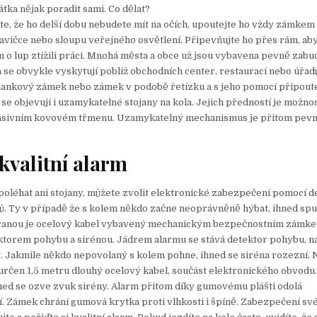
átka nějak poradit sami. Co dělat?
víte, že ho delší dobu nebudete mít na očích, upoutejte ho vždy zámkem
 lavičce nebo sloupu veřejného osvětlení. Připevňujte ho přes rám, ab
o lup ztížili práci. Mnohá města a obce už jsou vybavena pevně zab
rá se obvykle vyskytují poblíž obchodních center, restaurací nebo úřad
 lankový zámek nebo zámek v podobě řetízku a s jeho pomocí připoute
 se objevují i uzamykatelné stojany na kola. Jejich předností je možno
asivním kovovém třmenu. Uzamykatelný mechanismus je přitom pev
 kvalitní alarm
oléhat ani stojany, můžete zvolit elektronické zabezpečení pomocí d
ů. Ty v případě že s kolem někdo začne neoprávněně hýbat, ihned spu
chranou je ocelový kabel vybavený mechanickým bezpečnostním zámk
ktorem pohybu a sirénou. Jádrem alarmu se stává detektor pohybu, n
st. Jakmile někdo nepovolaný s kolem pohne, ihned se siréna rozezní. 
určen 1,5 metru dlouhý ocelový kabel, součást elektronického obvodu
ned se ozve zvuk sirény. Alarm přitom díky gumovému plášti odolá
. Zámek chrání gumová krytka proti vlhkosti i špíně. Zabezpečení sv