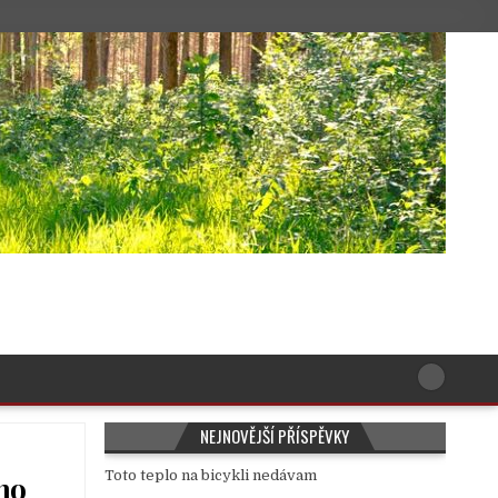
NEJNOVĚJŠÍ PŘÍSPĚVKY
Toto teplo na bicykli nedávam
ého