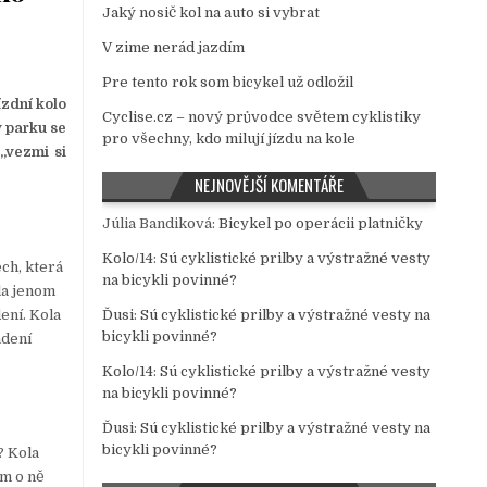
Jaký nosič kol na auto si vybrat
V zime nerád jazdím
Pre tento rok som bicykel už odložil
ízdní kolo
Cyclise.cz – nový průvodce světem cyklistiky
v parku se
pro všechny, kdo milují jízdu na kole
„vezmi si
NEJNOVĚJŠÍ KOMENTÁŘE
Júlia Bandiková
:
Bicykel po operácii platničky
Kolo/14
:
Sú cyklistické prilby a výstražné vesty
ech, která
na bicykli povinné?
ola jenom
ení. Kola
Ďusi
:
Sú cyklistické prilby a výstražné vesty na
bicykli povinné?
adení
Kolo/14
:
Sú cyklistické prilby a výstražné vesty
na bicykli povinné?
Ďusi
:
Sú cyklistické prilby a výstražné vesty na
bicykli povinné?
? Kola
m o ně