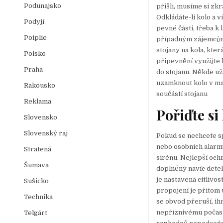
Podunajsko
přišli, musíme si zkr
Odkládáte-li kolo a 
Podyjí
pevné části, třeba k
Poiplie
případným zájemcům 
stojany na kola, kte
Polsko
připevnění využijte
Praha
do stojanu. Někde už
uzamknout kolo v m
Rakousko
součástí stojanu
Reklama
Pořiďte si
Slovensko
Slovenský raj
Pokud se nechcete sp
nebo osobních alarm
Stratená
sirénu. Nejlepší o
Šumava
doplněný navíc dete
je nastavena citlivo
Sušicko
propojení je přitom 
Technika
se obvod přeruší, ih
nepříznivému počasí
Telgárt