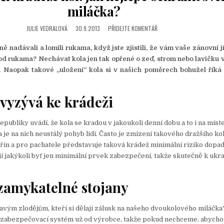
T
miláčka?
E
D
JULIE VEDRALOVÁ
30.9.2013
PŘIDEJTE KOMENTÁŘ
I
N
ě nadávali a lomili rukama, když jste zjistili, že vám vaše zánovní j
pod rukama? Nechávat kola jen tak opřené o zeď, strom nebo lavičku 
 Naopak takové „uložení“ kola si v našich poměrech bohužel říká 
vyzývá ke krádeži
publiky uvádí, že kola se kradou v jakoukoli denní dobu a to i na míst
a je na nich neustálý pohyb lidí. Často je zmizení takového dražšího k
řin a pro pachatele představuje taková krádež minimální riziko dopad
jí jakýkoli byť jen minimální prvek zabezpečení, takže skutečně k ukr
uzamykatelné stojany
avým zlodějům, kteří si dělají zálusk na našeho dvoukolového miláčka
 zabezpečovací systém už od výrobce, takže pokud nechceme, abycho