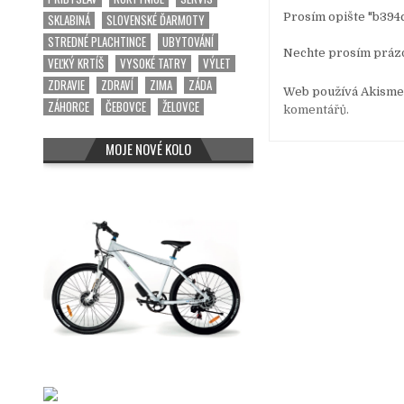
Prosím opište "b394c
SKLABINÁ
SLOVENSKÉ ĎARMOTY
STREDNÉ PLACHTINCE
UBYTOVÁNÍ
Nechte prosím práz
VEĽKÝ KRTÍŠ
VYSOKÉ TATRY
VÝLET
ZDRAVIE
ZDRAVÍ
ZIMA
ZÁDA
Web používá Akismet
ZÁHORCE
ČEBOVCE
ŽELOVCE
komentářů.
MOJE NOVÉ KOLO