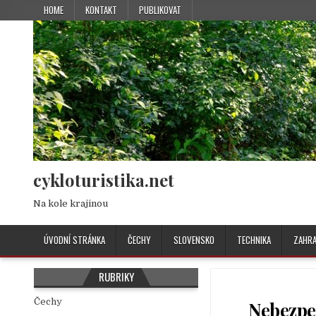
HOME
KONTAKT
PUBLIKOVAT
cykloturistika.net
Na kole krajinou
ÚVODNÍ STRÁNKA
ČECHY
SLOVENSKO
TECHNIKA
ZAHRA
RUBRIKY
Čechy
Nebezpeč