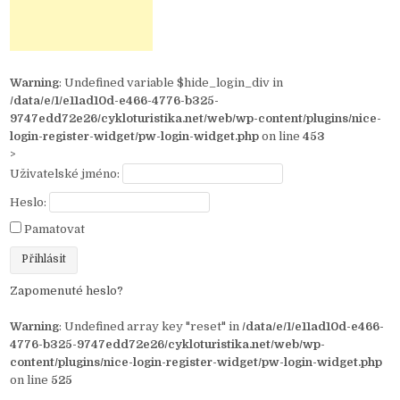
Warning
: Undefined variable $hide_login_div in
/data/e/1/e11ad10d-e466-4776-b325-
9747edd72e26/cykloturistika.net/web/wp-content/plugins/nice-
login-register-widget/pw-login-widget.php
on line
453
>
Uživatelské jméno:
Heslo:
Pamatovat
Zapomenuté heslo?
Warning
: Undefined array key "reset" in
/data/e/1/e11ad10d-e466-
4776-b325-9747edd72e26/cykloturistika.net/web/wp-
content/plugins/nice-login-register-widget/pw-login-widget.php
on line
525