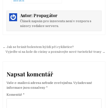
horách
Autor:
Propagátor
Článek napsán pro inzerenta není v rozporu s
názory redakce serveru.
← Jak se bránit bolestem hýždí při cyklistice?
N
Vyjeďte si na kole do ciziny a poznávejte nové turistické trasy →
a
v
i
Napsat komentář
g
Vaše e-mailová adresa nebude zveřejněna.
Vyžadované
a
informace jsou označeny
*
c
Komentář
*
e
p