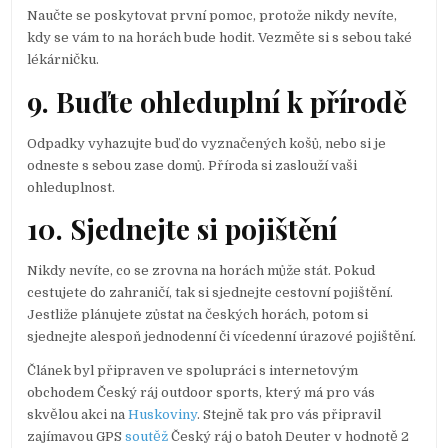
Naučte se poskytovat první pomoc, protože nikdy nevíte,
kdy se vám to na horách bude hodit. Vezměte si s sebou také
lékárničku.
9. Buďte ohleduplní k přírodě
Odpadky vyhazujte buď do vyznačených košů, nebo si je
odneste s sebou zase domů. Příroda si zaslouží vaši
ohleduplnost.
10. Sjednejte si pojištění
Nikdy nevíte, co se zrovna na horách může stát. Pokud
cestujete do zahraničí, tak si sjednejte cestovní pojištění.
Jestliže plánujete zůstat na českých horách, potom si
sjednejte alespoň jednodenní či vícedenní úrazové pojištění.
Článek byl připraven ve spolupráci s internetovým
obchodem Český ráj outdoor sports, který má pro vás
skvělou akci na
Huskoviny
. Stejně tak pro vás připravil
zajímavou GPS
soutěž
Český ráj o batoh Deuter v hodnotě 2