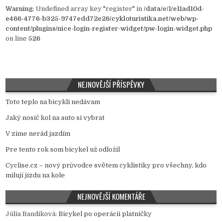
Warning
: Undefined array key "register" in
/data/e/1/e11ad10d-
e466-4776-b325-9747edd72e26/cykloturistika.net/web/wp-
content/plugins/nice-login-register-widget/pw-login-widget.php
on line
526
NEJNOVĚJŠÍ PŘÍSPĚVKY
Toto teplo na bicykli nedávam
Jaký nosič kol na auto si vybrat
V zime nerád jazdím
Pre tento rok som bicykel už odložil
Cyclise.cz – nový průvodce světem cyklistiky pro všechny, kdo
milují jízdu na kole
NEJNOVĚJŠÍ KOMENTÁŘE
Júlia Bandiková
:
Bicykel po operácii platničky