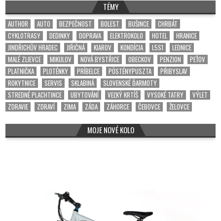
TÉMY
AUTHOR
AUTO
BEZPEČNOST
BOLEST
BUŠINCE
CHRBÁT
CYKLOTRASY
DEDINKY
DOPRAVA
ELEKTROKOLO
HOTEL
HRANICE
JINDŘICHŮV HRADEC
JIŘIČNÁ
KIAROV
KONDÍCIA
L5S1
LEDNICE
MALÉ ZLIEVCE
MIKULOV
NOVÁ BYSTŘICE
OBECKOV
PENZION
PEŤOV
PLATNIČKA
PLOTÉNKY
PRÍBELCE
PÖSTÉNYPUSZTA
PŘIBYSLAV
ROKYTNICE
SERVIS
SKLABINÁ
SLOVENSKÉ ĎARMOTY
STREDNÉ PLACHTINCE
UBYTOVÁNÍ
VEĽKÝ KRTÍŠ
VYSOKÉ TATRY
VÝLET
ZDRAVIE
ZDRAVÍ
ZIMA
ZÁDA
ZÁHORCE
ČEBOVCE
ŽELOVCE
MOJE NOVÉ KOLO