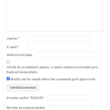
r
o
p
ř
í
s
Jméno
*
p
E-mail
*
ě
Webová stránka
v
e
Uložit do prohlížeče jméno, e-mail a webovou stránku pro
k
budoucí komentáře.
Notify me by email when the comment gets approved.
Prosím opište "f2087b":
Nechte prosím prázdné: