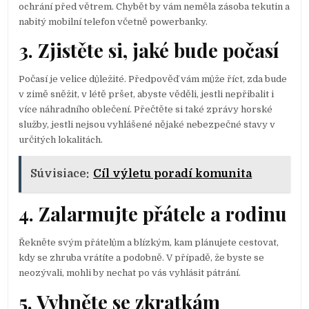
ochrání před větrem. Chybět by vám neměla zásoba tekutin a
nabitý mobilní telefon včetně powerbanky.
3. Zjistěte si, jaké bude počasí
Počasí je velice důležité. Předpověď vám může říct, zda bude
v zimě sněžit, v létě pršet, abyste věděli, jestli nepřibalit i
více náhradního oblečení. Přečtěte si také zprávy horské
služby, jestli nejsou vyhlášené nějaké nebezpečné stavy v
určitých lokalitách.
Súvisiace:
Cíl výletu poradí komunita
4. Zalarmujte přátele a rodinu
Řekněte svým přátelům a blízkým, kam plánujete cestovat,
kdy se zhruba vrátíte a podobně. V případě, že byste se
neozývali, mohli by nechat po vás vyhlásit pátrání.
5. Vyhněte se zkratkám