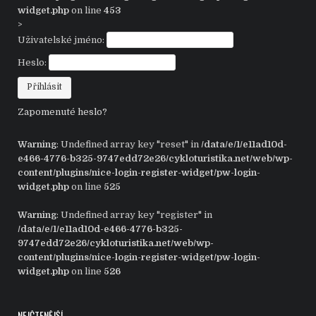
widget.php
on line
453
>
Uživatelské jméno:
Heslo:
Zapomenuté heslo?
Warning
: Undefined array key "reset" in
/data/e/1/e11ad10d-
e466-4776-b325-9747edd72e26/cykloturistika.net/web/wp-
content/plugins/nice-login-register-widget/pw-login-
widget.php
on line
525
Warning
: Undefined array key "register" in
/data/e/1/e11ad10d-e466-4776-b325-
9747edd72e26/cykloturistika.net/web/wp-
content/plugins/nice-login-register-widget/pw-login-
widget.php
on line
526
NEJČTENĚJŠÍ