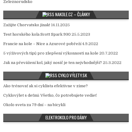
Železnorudsko
NAKOLE.CZ – ČLÁNKY
Zažijte Chorvatsko jinak!
14.11.2025
Test horského kola Scott Spark 930
25.5.2023
Francie na kole – Nice a Azurové pobřeží
4.9.2022
5 výživových tipů pro zlepšení výkonnosti na kole
20.7.2022
Jak na převážení kol, jaký nosič je ten nejvhodnější?
25.3.2022
CYKLO VÝLETY.SK
Ako trénovať ak si cyklista efektívne v zime?
Cyklovýlet s deťmi: Všetko, čo potrebujete vedieť
Okolo sveta za 79 dní – na bicykli
ELEKTROKOLO PRO DÁMY