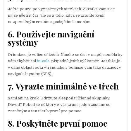
Jděte pouze po vyznačených stezkách. Zkratka vám sice
může ušetřit čas, ale co z toho, když se zraníte kvůli
nezpevněným cestám a padajícím kamenům.
6. Používejte navigační
systémy
Orientace je velice důležitá. Naučte se číst v mapě, neměla by
vám chybět ani
buzola
, případně ještě výškoměr. Jestliže je
v dané oblasti pokrytí signálem, pomůže vám také družicový
navigační systém (GPS).
7. Vyrazte minimálně ve třech
Sami ani na krok. Udržujte alespoň tříčlenné skupinky.
Důvod? Pokud se některý z vás zraní, jeden zůstane se
zraněným a ten třetí vyrazí pro pomoc.
8. Poskytněte první pomoc