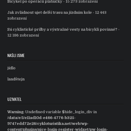
Bicykel po operácii platničky
- 15 273 zobrazení
Jak zvládnout ujet delší trasu na jízdním kole
- 12 443
zobrazení
Sú cyklistické prilby a výstražné vesty na bicykli povinné?
-
12 186 zobrazení
NAŠLI JSME
jídlo
landštejn
UZIVATEL
Warning
: Undefined variable $hide_login_div in
/data/e/1/e11ad10d-e466-4776-b325-
9747edd72e26/cykloturistika.net/web/wp-
content/plugins/nice-login-register-widget/pw-login-