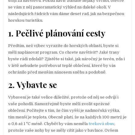
stojí za návštěvu. Pokud navíc zdoláte nějaký vrchol, otevře
se vám z něj panoramatický výhled na daleké okolí. V
následujících řádcích vám dáme deset rad, jak na bezpečnou
horskou turistiku.
1. Pečlivé plánování cesty
Předtím, než vůbec vyrazíte do horských oblastí, byste si
měli naplánovat program. Co chcete navštívit? Jaké trasy
byste rádi zdolali? Zjistěte si také, jak náročný je terén, zda i
v létě nebudete potřebovat teplé oblečení, které by vás
ochránilo před menším nánosem sněhu a podobně.
2. Vybavte se
Vybavení je také velice důležité, protože od něj se odvíjí i
vaše pohodlí. Samozřejmě byste měli zvolit správné
oblečení. Počítejte s tím, že čím vyšší je nadmořská výška,
tím menší je teplota. Obecně platí, že na každých 100 metrů je
o 0,6 až 1 °C méně. Chybět by vám neměla
treková obuv
,
protože vaše nohy by se měly cítit jako v bavlnce. Ovšem