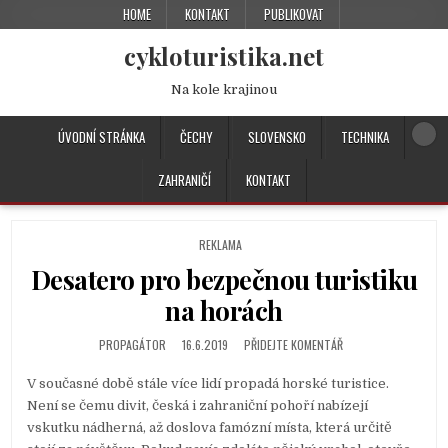
HOME
KONTAKT
PUBLIKOVAT
cykloturistika.net
Na kole krajinou
ÚVODNÍ STRÁNKA
ČECHY
SLOVENSKO
TECHNIKA
ZAHRANIČÍ
KONTAKT
P
REKLAMA
O
Desatero pro bezpečnou turistiku
S
T
na horách
E
D
PROPAGÁTOR
16.6.2019
PŘIDEJTE KOMENTÁŘ
I
N
V současné době stále více lidí propadá horské turistice.
Není se čemu divit, česká i zahraniční pohoří nabízejí
vskutku nádherná, až doslova famózní místa, která určitě