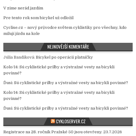
V zime nerád jazdím
Pre tento rok som bicykel už odložil
Cyclise.cz – nový průvodce světem cyklistiky pro všechny, kdo
milují jízdu na kole
NEJNOVĚJŠÍ KOMENTÁŘE
Júlia Bandiková
:
Bicykel po operácii platničky
Kolo/14
:
Sú cyklistické prilby a výstražné vesty na bicykli
povinné?
Ďusi
:
Sú cyklistické prilby a výstražné vesty na bicykli povinné?
Kolo/14
:
Sú cyklistické prilby a výstražné vesty na bicykli
povinné?
Ďusi
:
Sú cyklistické prilby a výstražné vesty na bicykli povinné?
CYKLOSERVER.CZ
Registrace na 28. ročník Pražské 50 jsou otevřeny.
23.7.2026