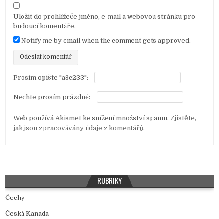
v
e
Uložit do prohlížeče jméno, e-mail a webovou stránku pro
k
budoucí komentáře.
Notify me by email when the comment gets approved.
Prosím opište "a3c233":
Nechte prosím prázdné:
Web používá Akismet ke snížení množství spamu.
Zjistěte,
jak jsou zpracovávány údaje z komentářů.
RUBRIKY
Čechy
Česká Kanada