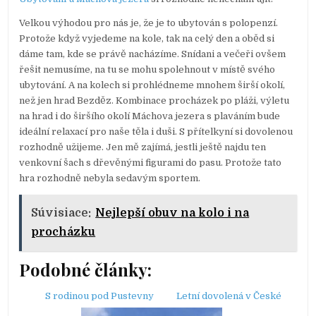
Velkou výhodou pro nás je, že je to ubytován s polopenzí.
Protože když vyjedeme na kole, tak na celý den a oběd si
dáme tam, kde se právě nacházíme. Snídani a večeři ovšem
řešit nemusíme, na tu se mohu spolehnout v místě svého
ubytování. A na kolech si prohlédneme mnohem širší okolí,
než jen hrad Bezděz. Kombinace procházek po pláži, výletu
na hrad i do širšího okolí Máchova jezera s plaváním bude
ideální relaxací pro naše těla i duši. S přítelkyní si dovolenou
rozhodně užijeme. Jen mě zajímá, jestli ještě najdu ten
venkovní šach s dřevěnými figurami do pasu. Protože tato
hra rozhodně nebyla sedavým sportem.
Súvisiace:
Nejlepší obuv na kolo i na
procházku
Podobné články:
S rodinou pod Pustevny
Letní dovolená v České