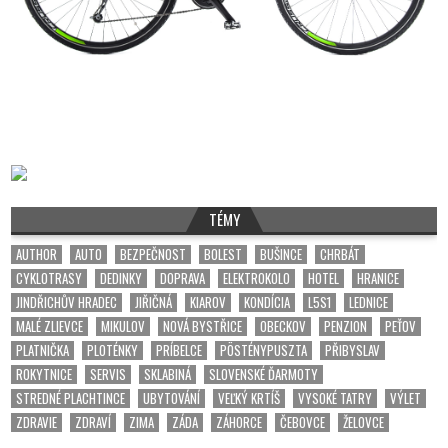
TÉMY
AUTHOR
AUTO
BEZPEČNOST
BOLEST
BUŠINCE
CHRBÁT
CYKLOTRASY
DEDINKY
DOPRAVA
ELEKTROKOLO
HOTEL
HRANICE
JINDŘICHŮV HRADEC
JIŘIČNÁ
KIAROV
KONDÍCIA
L5S1
LEDNICE
MALÉ ZLIEVCE
MIKULOV
NOVÁ BYSTŘICE
OBECKOV
PENZION
PEŤOV
PLATNIČKA
PLOTÉNKY
PRÍBELCE
PÖSTÉNYPUSZTA
PŘIBYSLAV
ROKYTNICE
SERVIS
SKLABINÁ
SLOVENSKÉ ĎARMOTY
STREDNÉ PLACHTINCE
UBYTOVÁNÍ
VEĽKÝ KRTÍŠ
VYSOKÉ TATRY
VÝLET
ZDRAVIE
ZDRAVÍ
ZIMA
ZÁDA
ZÁHORCE
ČEBOVCE
ŽELOVCE