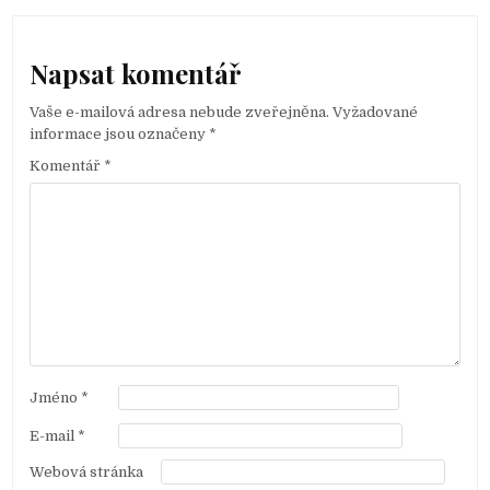
a
v
i
Napsat komentář
g
Vaše e-mailová adresa nebude zveřejněna.
Vyžadované
a
informace jsou označeny
*
c
Komentář
*
e
p
r
o
p
ř
í
s
Jméno
*
p
E-mail
*
ě
Webová stránka