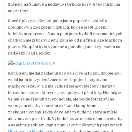
Sušicko na Šumavě a nedávno i Orlické hory. A teď mířím na
sever Čech.
Staré Splavy na Českolipsku jsem poprvé navštívil s
podnikovým zájezdem v dobách, kdy se ještě „nosily“
kolektivní rekreace. S mou paní jsme bydleli v romantických
chatkách mezi borovicemi, kousek od písčité pláže Máchova
jezera. Koupání bylo výborné a podnikli jsme i vycházku na
nedaleký hrad Bezděz.
Když jsem hledal základnu pro další cyklistickou dovolenou,
zadal jsem do vyhledávače slovní spojení „ubytování
Máchovo jezero“ a k mé radosti jsem uviděl ony chatky v
borovém lese, ve kterých jsem pobýval před lety. Nostalgie
ve mě samozřejmě zarezonovala, ale podle fotografií na
webu jsou chatky i sociální zařízení kompletně
zrekonstruovány, takže dovolená to bude na starém místě,
ale v novém prostředí. Výhodné je, že si kola dáme do chatky
a nemáme problém kam s nimi, jako v některých penzionech.
Ubytování u Máchova jezera
si rozhodně nenechám ujít.