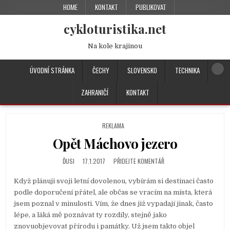
HOME
KONTAKT
PUBLIKOVAT
cykloturistika.net
Na kole krajinou
ÚVODNÍ STRÁNKA
ČECHY
SLOVENSKO
TECHNIKA
ZAHRANIČÍ
KONTAKT
P
REKLAMA
O
Opět Máchovo jezero
S
T
E
ĎUSI
17.1.2017
PŘIDEJTE KOMENTÁŘ
D
I
Když plánuji svoji letní dovolenou, vybírám si destinaci často
N
podle doporučení přátel, ale občas se vracím na místa, která
jsem poznal v minulosti. Vím, že dnes již vypadají jinak, často
lépe, a láká mě poznávat ty rozdíly, stejně jako
znovuobjevovat přírodu i památky. Už jsem takto objel