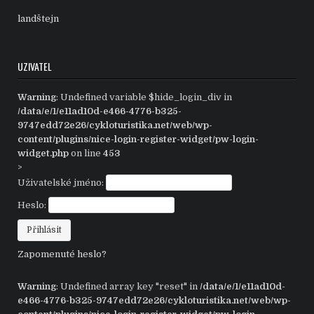
landštejn
UZIVATEL
Warning
: Undefined variable $hide_login_div in
/data/e/1/e11ad10d-e466-4776-b325-
9747edd72e26/cykloturistika.net/web/wp-
content/plugins/nice-login-register-widget/pw-login-
widget.php
on line
453
>
Uživatelské jméno:
Heslo:
Zapomenuté heslo?
Warning
: Undefined array key "reset" in
/data/e/1/e11ad10d-
e466-4776-b325-9747edd72e26/cykloturistika.net/web/wp-