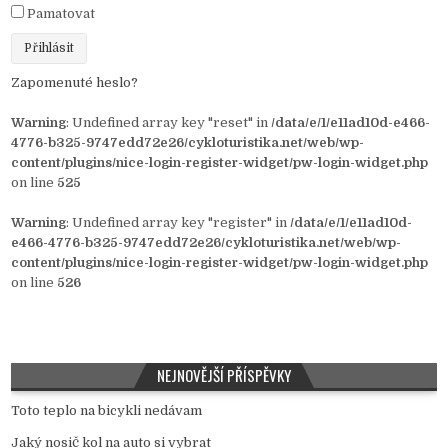
Pamatovat
Zapomenuté heslo?
Warning
: Undefined array key "reset" in
/data/e/1/e11ad10d-e466-
4776-b325-9747edd72e26/cykloturistika.net/web/wp-
content/plugins/nice-login-register-widget/pw-login-widget.php
on line
525
Warning
: Undefined array key "register" in
/data/e/1/e11ad10d-
e466-4776-b325-9747edd72e26/cykloturistika.net/web/wp-
content/plugins/nice-login-register-widget/pw-login-widget.php
on line
526
NEJNOVĚJŠÍ PŘÍSPĚVKY
Toto teplo na bicykli nedávam
Jaký nosič kol na auto si vybrat