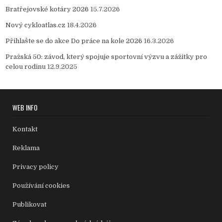
Bratřejovské kotáry 2026
15.7.2026
Nový cykloatlas.cz
18.4.2026
Přihlašte se do akce Do práce na kole 2026
16.3.2026
Pražská 50: závod, který spojuje sportovní výzvu a zážitky pro
celou rodinu
12.9.2025
WEB INFO
Kontakt
Reklama
Privacy policy
Používání cookies
Publikovat