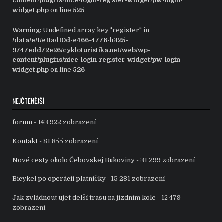
content/plugins/nice-login-register-widget/pw-login-
widget.php
on line
525
Warning
: Undefined array key "register" in
/data/e/1/e11ad10d-e466-4776-b325-
9747edd72e26/cykloturistika.net/web/wp-
content/plugins/nice-login-register-widget/pw-login-
widget.php
on line
526
NEJČTENĚJŠÍ
forum
- 143 922 zobrazení
Kontakt
- 81 855 zobrazení
Nové cesty okolo Čebovskej Bukoviny
- 31 299 zobrazení
Bicykel po operácii platničky
- 15 281 zobrazení
Jak zvládnout ujet delší trasu na jízdním kole
- 12 479
zobrazení