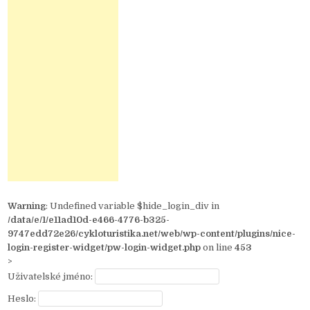
Warning
: Undefined variable $hide_login_div in
/data/e/1/e11ad10d-e466-4776-b325-
9747edd72e26/cykloturistika.net/web/wp-content/plugins/nice-
login-register-widget/pw-login-widget.php
on line
453
>
Uživatelské jméno:
Heslo: