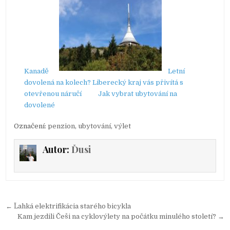
Kanadě
Letní
dovolená na kolech? Liberecký kraj vás přivítá s
otevřenou náručí
Jak vybrat ubytování na
dovolené
Označení:
penzion
,
ubytování
,
výlet
Autor:
Ďusi
← Ľahká elektrifikácia starého bicykla
N
Kam jezdili Češi na cyklovýlety na počátku minulého století? →