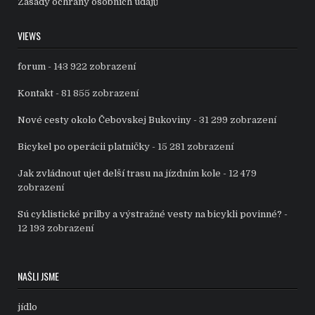
Zásady ochrany osobních údajů
VIEWS
forum
- 143 922 zobrazení
Kontakt
- 81 855 zobrazení
Nové cesty okolo Čebovskej Bukoviny
- 31 299 zobrazení
Bicykel po operácii platničky
- 15 281 zobrazení
Jak zvládnout ujet delší trasu na jízdním kole
- 12 479
zobrazení
Sú cyklistické prilby a výstražné vesty na bicykli povinné?
-
12 193 zobrazení
NAŠLI JSME
jídlo