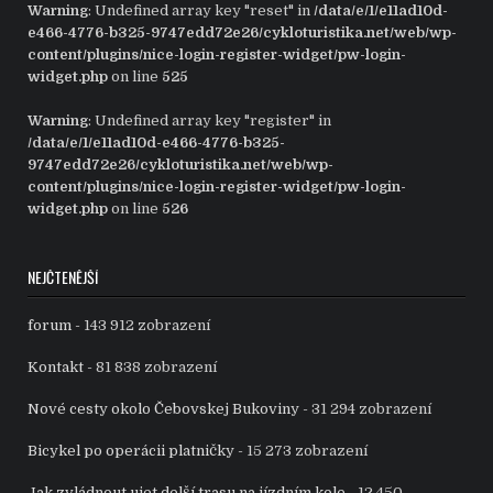
Warning
: Undefined array key "reset" in
/data/e/1/e11ad10d-
e466-4776-b325-9747edd72e26/cykloturistika.net/web/wp-
content/plugins/nice-login-register-widget/pw-login-
widget.php
on line
525
Warning
: Undefined array key "register" in
/data/e/1/e11ad10d-e466-4776-b325-
9747edd72e26/cykloturistika.net/web/wp-
content/plugins/nice-login-register-widget/pw-login-
widget.php
on line
526
NEJČTENĚJŠÍ
forum
- 143 912 zobrazení
Kontakt
- 81 838 zobrazení
Nové cesty okolo Čebovskej Bukoviny
- 31 294 zobrazení
Bicykel po operácii platničky
- 15 273 zobrazení
Jak zvládnout ujet delší trasu na jízdním kole
- 12 450