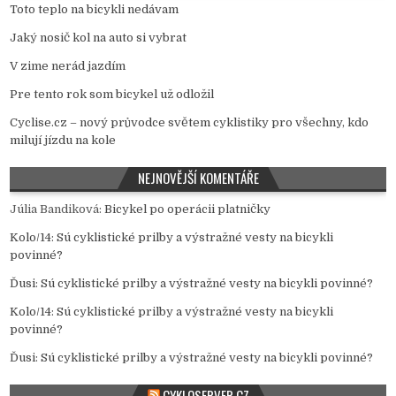
Toto teplo na bicykli nedávam
Jaký nosič kol na auto si vybrat
V zime nerád jazdím
Pre tento rok som bicykel už odložil
Cyclise.cz – nový průvodce světem cyklistiky pro všechny, kdo
milují jízdu na kole
NEJNOVĚJŠÍ KOMENTÁŘE
Júlia Bandiková
:
Bicykel po operácii platničky
Kolo/14
:
Sú cyklistické prilby a výstražné vesty na bicykli
povinné?
Ďusi
:
Sú cyklistické prilby a výstražné vesty na bicykli povinné?
Kolo/14
:
Sú cyklistické prilby a výstražné vesty na bicykli
povinné?
Ďusi
:
Sú cyklistické prilby a výstražné vesty na bicykli povinné?
CYKLOSERVER.CZ