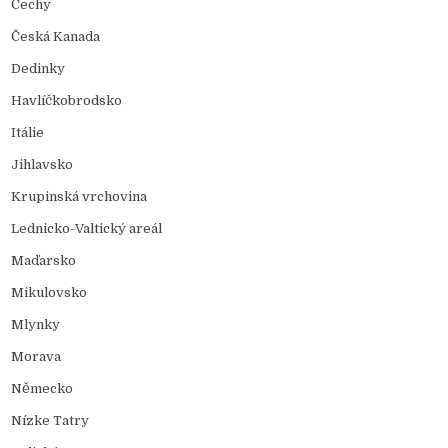
Čechy
Česká Kanada
Dedinky
Havlíčkobrodsko
Itálie
Jihlavsko
Krupinská vrchovina
Lednicko-Valtický areál
Maďarsko
Mikulovsko
Mlynky
Morava
Německo
Nízke Tatry