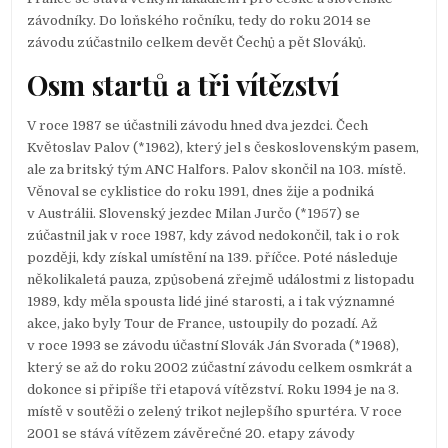
závodníky. Do loňského ročníku, tedy do roku 2014 se
závodu zúčastnilo celkem devět Čechů a pět Slováků.
Osm startů a tři vítězství
V roce 1987 se účastnili závodu hned dva jezdci. Čech
Květoslav Palov (*1962), který jel s československým pasem,
ale za britský tým ANC Halfors. Palov skončil na 103. místě.
Věnoval se cyklistice do roku 1991, dnes žije a podniká
v Austrálii. Slovenský jezdec Milan Jurčo (*1957) se
zúčastnil jak v roce 1987, kdy závod nedokončil, tak i o rok
později, kdy získal umístění na 139. příčce. Poté následuje
několikaletá pauza, způsobená zřejmě událostmi z listopadu
1989, kdy měla spousta lidé jiné starosti, a i tak významné
akce, jako byly Tour de France, ustoupily do pozadí. Až
v roce 1993 se závodu účastní Slovák Ján Svorada (*1968),
který se až do roku 2002 zúčastní závodu celkem osmkrát a
dokonce si připíše tři etapová vítězství. Roku 1994 je na 3.
místě v soutěži o zelený trikot nejlepšího spurtéra. V roce
2001 se stává vítězem závěrečné 20. etapy závody