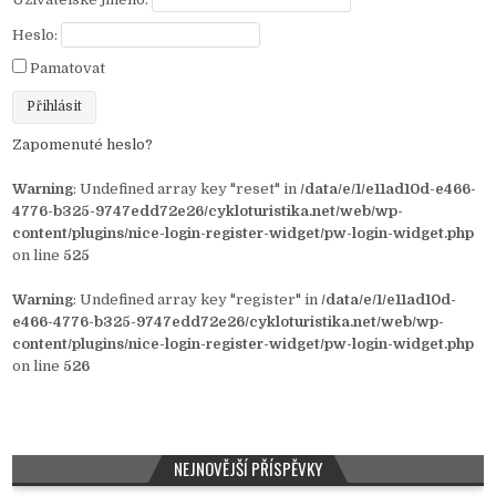
Heslo:
Pamatovat
Zapomenuté heslo?
Warning
: Undefined array key "reset" in
/data/e/1/e11ad10d-e466-
4776-b325-9747edd72e26/cykloturistika.net/web/wp-
content/plugins/nice-login-register-widget/pw-login-widget.php
on line
525
Warning
: Undefined array key "register" in
/data/e/1/e11ad10d-
e466-4776-b325-9747edd72e26/cykloturistika.net/web/wp-
content/plugins/nice-login-register-widget/pw-login-widget.php
on line
526
NEJNOVĚJŠÍ PŘÍSPĚVKY