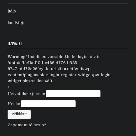
jídlo
landštejn
UZIVATEL
Warning
: Undefined variable $hide_login_div in
/data/e/1/e11ad10d-e466-4776-b325-
9747edd72e26/cykloturistika.net/web/wp-
content/plugins/nice-login-register-widget/pw-login-
widget.php
on line
453
>
Uživatelské jméno:
Heslo:
Zapomenuté heslo?