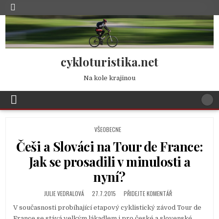
cykloturistika.net
Na kole krajinou
POSTED
VŠEOBECNE
IN
Češi a Slováci na Tour de France:
Jak se prosadili v minulosti a
nyní?
JULIE VEDRALOVÁ
27.7.2015
PŘIDEJTE KOMENTÁŘ
V současnosti probíhající etapový cyklistický závod Tour de
France se stává velkým lákadlem i pro české a slovenské