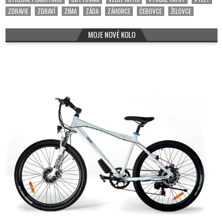
ZDRAVIE
ZDRAVÍ
ZIMA
ZÁDA
ZÁHORCE
ČEBOVCE
ŽELOVCE
MOJE NOVÉ KOLO