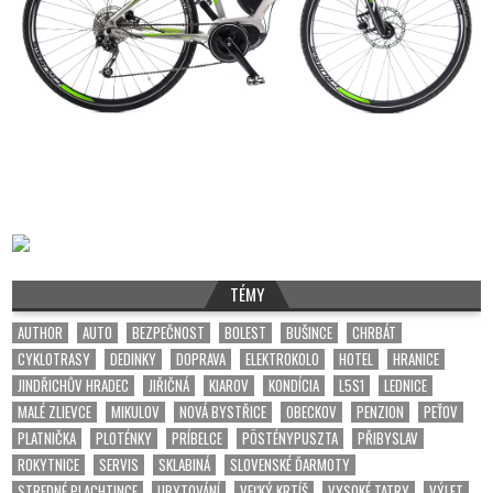
TÉMY
AUTHOR
AUTO
BEZPEČNOST
BOLEST
BUŠINCE
CHRBÁT
CYKLOTRASY
DEDINKY
DOPRAVA
ELEKTROKOLO
HOTEL
HRANICE
JINDŘICHŮV HRADEC
JIŘIČNÁ
KIAROV
KONDÍCIA
L5S1
LEDNICE
MALÉ ZLIEVCE
MIKULOV
NOVÁ BYSTŘICE
OBECKOV
PENZION
PEŤOV
PLATNIČKA
PLOTÉNKY
PRÍBELCE
PÖSTÉNYPUSZTA
PŘIBYSLAV
ROKYTNICE
SERVIS
SKLABINÁ
SLOVENSKÉ ĎARMOTY
STREDNÉ PLACHTINCE
UBYTOVÁNÍ
VEĽKÝ KRTÍŠ
VYSOKÉ TATRY
VÝLET