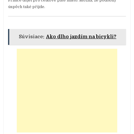
France dojel pro celkové páté místo. Možná, že podobný
úspěch také přijde.
Súvisiace:
Ako dlho jazdím na bicykli?