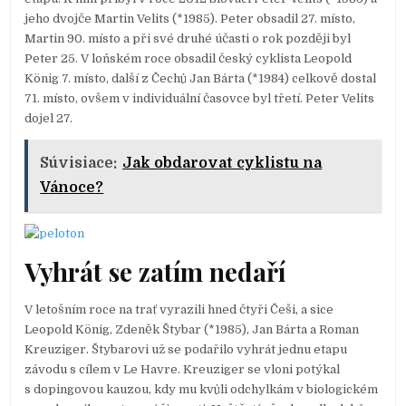
jeho dvojče Martin Velits (*1985). Peter obsadil 27. místo,
Martin 90. místo a při své druhé účasti o rok později byl
Peter 25. V loňském roce obsadil český cyklista Leopold
König 7. místo, další z Čechů Jan Bárta (*1984) celkově dostal
71. místo, ovšem v individuální časovce byl třetí. Peter Velits
dojel 27.
Súvisiace:
Jak obdarovat cyklistu na
Vánoce?
Vyhrát se zatím nedaří
V letošním roce na trať vyrazili hned čtyři Češi, a sice
Leopold König, Zdeněk Štybar (*1985), Jan Bárta a Roman
Kreuziger. Štybarovi už se podařilo vyhrát jednu etapu
závodu s cílem v Le Havre. Kreuziger se vloni potýkal
s dopingovou kauzou, kdy mu kvůli odchylkám v biologickém