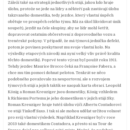
Záleží také na strategii jednotlivých stájí, jakou kdo hraje
úlohu, protože se jede na lídry a někteří pak zastávají úlohu
takzvaného domestika, tedy jezdce, který vlastní úspěch
obětuje ve prospěch celého týmu. Má za úkol likvidovat únik
soupeřů, jezdit na čele skupiny, aby se lídr mohl šetřit,
dopravovat ostatním občerstvení z doprovodného vozu a
trenérské pokyny. V případě, že má týmová jednička defekt,
potom je povinen poskytnout mu svoje vlastní kolo. Na
výsledky etapových závodů má nyní velký vliv právě kvalita
těchto domestiků. Poprvé tento výraz byl použit roku 1911.
Tehdy jezdec Maurice Brocco čeká na Françoise Fabera, a
chce mu tím pomoci dohnat peloton. Tenkrát se něco
podobného považovalo za nesportovní, ale s rozvojem
týmových stájí a jejích taktik se naopak karta obrací. Leopold
König a Roman Kreuziger jsou domestiky, König vzhledem
k Richiemu Portemu je jeho domestikem v jejich stáji Sky.
Roman Kreuziger hraje tutéž úlohu vůči Albertu Contadorovi
ve stáji Tinkoff Saxo. I tak si ale mohou udělat určitou volnost
pro svůj vlastní výsledek. Například Kreuziger byl v roce
2013 také domestikem Contadora, a přesto si na Tour de