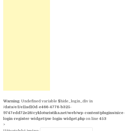
Warning
: Undefined variable $hide_login_div in
/data/e/1/e11ad10d-e466-4776-b325-
9747edd72e26/cykloturistika.net/web/wp-content/plugins/nice-
login-register-widget/pw-login-widget.php
on line
453
>
Uživatelské jméno: