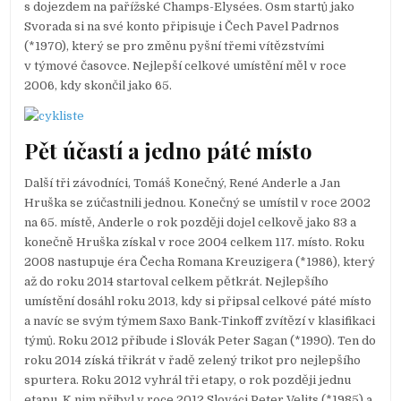
s dojezdem na pařížské Champs-Elysées. Osm startů jako
Svorada si na své konto připisuje i Čech Pavel Padrnos
(*1970), který se pro změnu pyšní třemi vítězstvími
v týmové časovce. Nejlepší celkové umístění měl v roce
2006, kdy skončil jako 65.
Pět účastí a jedno páté místo
Další tři závodníci, Tomáš Konečný, René Anderle a Jan
Hruška se zúčastnili jednou. Konečný se umístil v roce 2002
na 65. místě, Anderle o rok později dojel celkově jako 83 a
konečně Hruška získal v roce 2004 celkem 117. místo. Roku
2008 nastupuje éra Čecha Romana Kreuzigera (*1986), který
až do roku 2014 startoval celkem pětkrát. Nejlepšího
umístění dosáhl roku 2013, kdy si připsal celkové páté místo
a navíc se svým týmem Saxo Bank-Tinkoff zvítězí v klasifikaci
týmů. Roku 2012 přibude i Slovák Peter Sagan (*1990). Ten do
roku 2014 získá třikrát v řadě zelený trikot pro nejlepšího
spurtera. Roku 2012 vyhrál tři etapy, o rok později jednu
etapu. K nim přibyl v roce 2012 Slováci Peter Velits (*1985) a