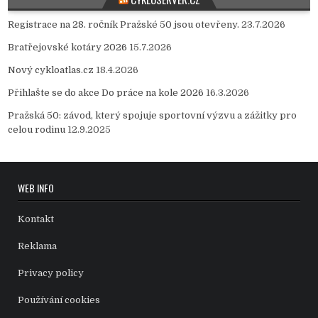
Registrace na 28. ročník Pražské 50 jsou otevřeny.
23.7.2026
Bratřejovské kotáry 2026
15.7.2026
Nový cykloatlas.cz
18.4.2026
Přihlašte se do akce Do práce na kole 2026
16.3.2026
Pražská 50: závod, který spojuje sportovní výzvu a zážitky pro
celou rodinu
12.9.2025
WEB INFO
Kontakt
Reklama
Privacy policy
Používání cookies