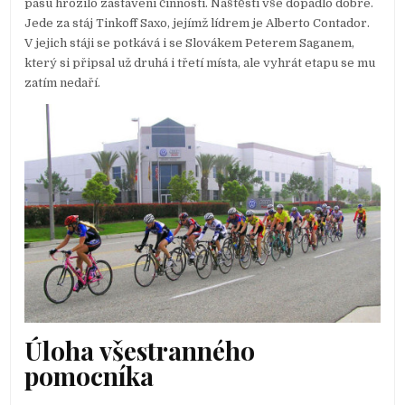
pasu hrozilo zastavení činnosti. Naštěstí vše dopadlo dobře.
Jede za stáj Tinkoff Saxo, jejímž lídrem je Alberto Contador.
V jejich stáji se potkává i se Slovákem Peterem Saganem,
který si připsal už druhá i třetí místa, ale vyhrát etapu se mu
zatím nedaří.
Úloha všestranného
pomocníka