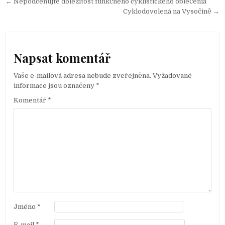
Navigace
← Nepodceňujte dôležitosť funkčného cyklistického oblečenia
pro
Cyklodovolená na Vysočině →
příspěvek
Napsat komentář
Vaše e-mailová adresa nebude zveřejněna.
Vyžadované
informace jsou označeny
*
Komentář
*
Jméno
*
E-mail
*