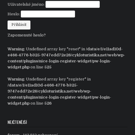
Uživatelské jméno:
Heslo:
Zapomenuté heslo?
Warning
: Undefined array key "reset" in
/data/e/1/e11ad10d-
e466-4776-b325-9747edd72e26/cykloturistika.net/web/wp-
content/plugins/nice-login-register-widget/pw-login-
widget.php
on line
525
Warning
: Undefined array key "register" in
/data/e/1/e11ad10d-e466-4776-b325-
9747edd72e26/cykloturistika.net/web/wp-
content/plugins/nice-login-register-widget/pw-login-
widget.php
on line
526
NEJČTENĚJŠÍ