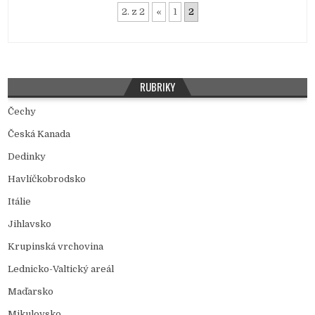
2. z 2
«
1
2
RUBRIKY
Čechy
Česká Kanada
Dedinky
Havlíčkobrodsko
Itálie
Jihlavsko
Krupinská vrchovina
Lednicko-Valtický areál
Maďarsko
Mikulovsko