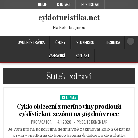
HOME
KONTAKT
PUBLIKOVAT
cykloturistika.net
Na kole krajinou
ÚVODNÍ STRÁNKA
ČECHY
SLOVENSKO
TECHNIKA
ZAHRANIČÍ
KONTAKT
Štítek:
zdraví
REKLAMA
P
o
Cyklo oblečení z merino vlny prodlouží
s
cyklistickou sezónu na 365 dnů v roce
t
PROPAGÁTOR
4.1.2020
PŘIDEJTE KOMENTÁŘ
e
d
Je vám líto na konci října definitivně zazimovat kolo a čekat na
i
první vyjížďku až do konce března či dokonce do začátku