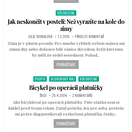
VŠEOBECNE
P
o
Jak neskončit v posteli: Než vyrazíte na kole do
s
zimy
t
JULIE VEDRALOVÁ
1.3.2015
PŘIDEJTE KOMENTÁŘ
e
d
Zima je v plném proudu. Pro mnoho cyklistů ovšem nejsou ani
i
zimní dny nebo dokonce bílé vánice důvodem, kvůli kterému
n
by měli ze sedel sesednout. Pokud…
POKRAČOVAT
PODYJÍ
SLOVENSKÝ RAJ
VŠEOBECNE
P
o
Bicykel po operácii platničky
s
ĎUSI
25.4.2014
2 KOMENTÁŘŮ
t
Ako bicyklovať po operácii platničky. Túto otázku som si
e
kládol pred tromi rokmi. Zatiaľ potichu, len pre seba, pretože
d
mi práve diagnostikovali vyskočenú platnička, česky…
i
n
POKRAČOVAT