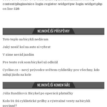
content/plugins/nice-login-register-widget/pw-login-widget.php
on line
526
NEJNOVĚJŠÍ PŘÍSPĚVKY
Toto teplo na bicykli nedávam
Jaký nosič kol na auto si vybrat
V zime nerád jazdím
Pre tento rok som bicykel už odložil
Cyclise.cz – nový průvodce světem cyklistiky pro všechny, kdo
milují jízdu na kole
NEJNOVĚJŠÍ KOMENTÁŘE
Júlia Bandiková
:
Bicykel po operácii platničky
Kolo/14
:
Sú cyklistické prilby a výstražné vesty na bicykli
povinné?