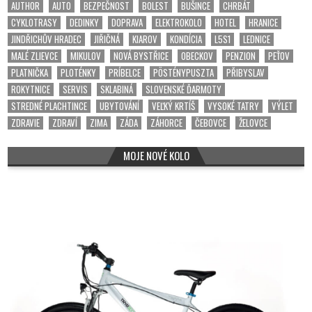
AUTHOR
AUTO
BEZPEČNOST
BOLEST
BUŠINCE
CHRBÁT
CYKLOTRASY
DEDINKY
DOPRAVA
ELEKTROKOLO
HOTEL
HRANICE
JINDŘICHŮV HRADEC
JIŘIČNÁ
KIAROV
KONDÍCIA
L5S1
LEDNICE
MALÉ ZLIEVCE
MIKULOV
NOVÁ BYSTŘICE
OBECKOV
PENZION
PEŤOV
PLATNIČKA
PLOTÉNKY
PRÍBELCE
PÖSTÉNYPUSZTA
PŘIBYSLAV
ROKYTNICE
SERVIS
SKLABINÁ
SLOVENSKÉ ĎARMOTY
STREDNÉ PLACHTINCE
UBYTOVÁNÍ
VEĽKÝ KRTÍŠ
VYSOKÉ TATRY
VÝLET
ZDRAVIE
ZDRAVÍ
ZIMA
ZÁDA
ZÁHORCE
ČEBOVCE
ŽELOVCE
MOJE NOVÉ KOLO