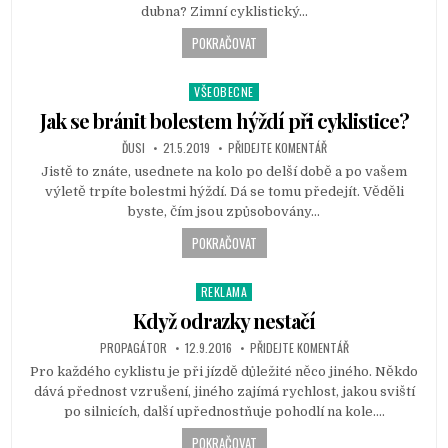
n
dubna? Zimní cyklistický…
POKRAČOVAT
VŠEOBECNE
P
o
Jak se bránit bolestem hýždí při cyklistice?
s
ĎUSI
21.5.2019
PŘIDEJTE KOMENTÁŘ
t
Jistě to znáte, usednete na kolo po delší době a po vašem
e
výletě trpíte bolestmi hýždí. Dá se tomu předejít. Věděli
d
byste, čím jsou způsobovány…
i
n
POKRAČOVAT
REKLAMA
P
o
Když odrazky nestačí
s
PROPAGÁTOR
12.9.2016
PŘIDEJTE KOMENTÁŘ
t
Pro každého cyklistu je při jízdě důležité něco jiného. Někdo
e
dává přednost vzrušení, jiného zajímá rychlost, jakou sviští
d
po silnicích, další upřednostňuje pohodlí na kole….
i
n
POKRAČOVAT