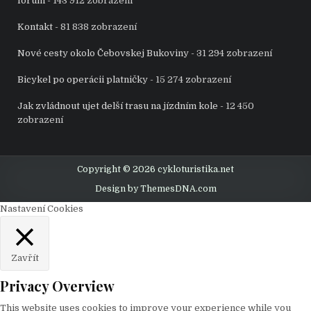
forum
- 143 912 zobrazení
Kontakt
- 81 838 zobrazení
Nové cesty okolo Čebovskej Bukoviny
- 31 294 zobrazení
Bicykel po operácii platničky
- 15 274 zobrazení
Jak zvládnout ujet delší trasu na jízdním kole
- 12 450
zobrazení
Copyright © 2026 cykloturistika.net
Design by ThemesDNA.com
Nastavení Cookies
Zavřít
Privacy Overview
This website uses cookies to improve your experience while you