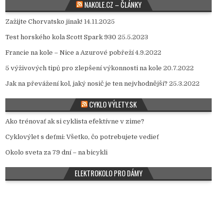
NAKOLE.CZ – ČLÁNKY
Zažijte Chorvatsko jinak!
14.11.2025
Test horského kola Scott Spark 930
25.5.2023
Francie na kole – Nice a Azurové pobřeží
4.9.2022
5 výživových tipů pro zlepšení výkonnosti na kole
20.7.2022
Jak na převážení kol, jaký nosič je ten nejvhodnější?
25.3.2022
CYKLO VÝLETY.SK
Ako trénovať ak si cyklista efektívne v zime?
Cyklovýlet s deťmi: Všetko, čo potrebujete vedieť
Okolo sveta za 79 dní – na bicykli
ELEKTROKOLO PRO DÁMY