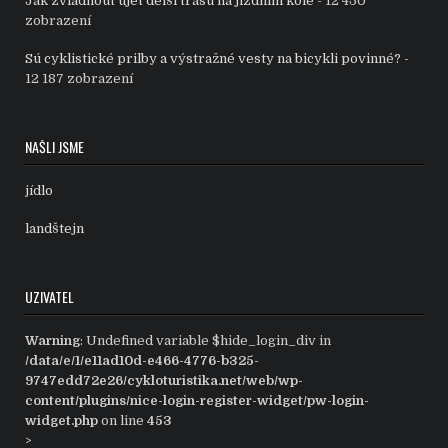
Jak zvládnout ujet delší trasu na jízdním kole
- 12 450
zobrazení
Sú cyklistické prilby a výstražné vesty na bicykli povinné?
-
12 187 zobrazení
NAŠLI JSME
jídlo
landštejn
UZIVATEL
Warning
: Undefined variable $hide_login_div in
/data/e/1/e11ad10d-e466-4776-b325-
9747edd72e26/cykloturistika.net/web/wp-
content/plugins/nice-login-register-widget/pw-login-
widget.php
on line
453
>