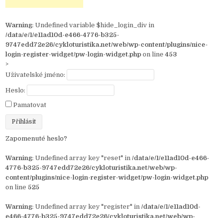
Warning
: Undefined variable $hide_login_div in
/data/e/1/e11ad10d-e466-4776-b325-
9747edd72e26/cykloturistika.net/web/wp-content/plugins/nice-
login-register-widget/pw-login-widget.php
on line
453
>
Uživatelské jméno:
Heslo:
Pamatovat
Zapomenuté heslo?
Warning
: Undefined array key "reset" in
/data/e/1/e11ad10d-e466-
4776-b325-9747edd72e26/cykloturistika.net/web/wp-
content/plugins/nice-login-register-widget/pw-login-widget.php
on line
525
Warning
: Undefined array key "register" in
/data/e/1/e11ad10d-
e466-4776-b325-9747edd72e26/cykloturistika.net/web/wp-