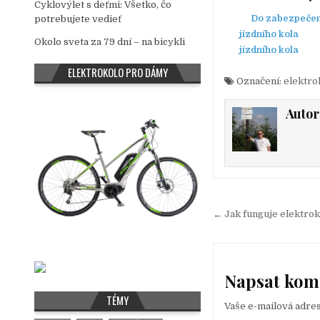
Cyklovýlet s deťmi: Všetko, čo
Do zabezpečení
potrebujete vedieť
jízdního kola
Okolo sveta za 79 dní – na bicykli
jízdního kola
ELEKTROKOLO PRO DÁMY
Označení:
elektro
Autor
← Jak funguje elektro
N
a
v
Napsat kom
i
TÉMY
g
Vaše e-mailová adre