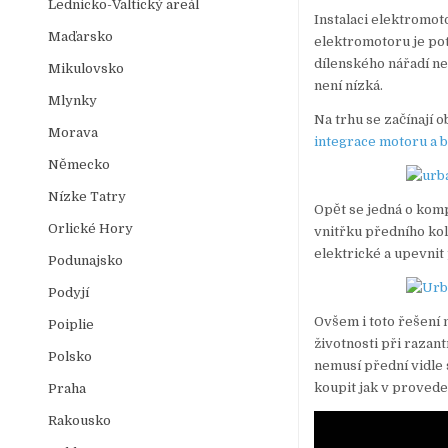
Lednicko-Valtický areál
Instalaci elektromot
Maďarsko
elektromotoru je potř
dílenského nářadí n
Mikulovsko
není nízká.
Mlynky
Na trhu se začínají 
Morava
integrace motoru a b
Německo
Nízke Tatry
Opět se jedná o komp
Orlické Hory
vnitřku předního kol
elektrické a upevnit 
Podunajsko
Podyjí
Ovšem i toto řešení 
Poiplie
životnosti při raza
Polsko
nemusí přední vidle
koupit jak v provede
Praha
Rakousko