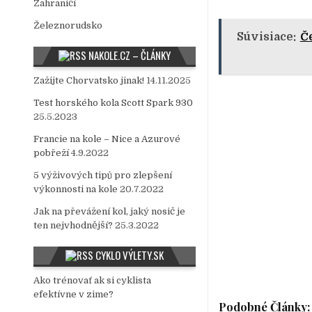
Zahraničí
Železnorudsko
Súvisiace:
Če
NAKOLE.CZ – ČLÁNKY
Zažijte Chorvatsko jinak!
14.11.2025
Test horského kola Scott Spark 930
25.5.2023
Francie na kole – Nice a Azurové
pobřeží
4.9.2022
5 výživových tipů pro zlepšení
výkonnosti na kole
20.7.2022
Jak na převážení kol, jaký nosič je
ten nejvhodnější?
25.3.2022
CYKLO VÝLETY.SK
Ako trénovať ak si cyklista
efektívne v zime?
Podobné Články: