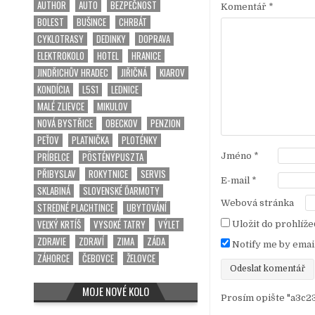
a
AUTHOR
AUTO
BEZPEČNOST
Komentář
*
BOLEST
BUŠINCE
CHRBÁT
c
CYKLOTRASY
DEDINKY
DOPRAVA
e
ELEKTROKOLO
HOTEL
HRANICE
p
JINDŘICHŮV HRADEC
JIŘIČNÁ
KIAROV
r
KONDÍCIA
L5S1
LEDNICE
o
MALÉ ZLIEVCE
MIKULOV
p
NOVÁ BYSTŘICE
OBECKOV
PENZION
PEŤOV
PLATNIČKA
PLOTÉNKY
ř
PRÍBELCE
PÖSTÉNYPUSZTA
Jméno
*
í
PŘIBYSLAV
ROKYTNICE
SERVIS
s
E-mail
*
SKLABINÁ
SLOVENSKÉ ĎARMOTY
p
Webová stránka
STREDNÉ PLACHTINCE
UBYTOVÁNÍ
ě
VEĽKÝ KRTÍŠ
VYSOKÉ TATRY
VÝLET
Uložit do prohlíž
v
ZDRAVIE
ZDRAVÍ
ZIMA
ZÁDA
Notify me by emai
ZÁHORCE
ČEBOVCE
ŽELOVCE
e
k
MOJE NOVÉ KOLO
Prosím opište "a3c23