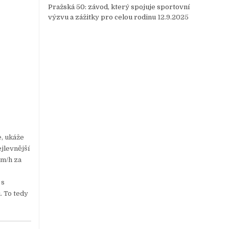
Pražská 50: závod, který spojuje sportovní
výzvu a zážitky pro celou rodinu
12.9.2025
, ukáže
ejlevnější
km/h za
 s
. To tedy