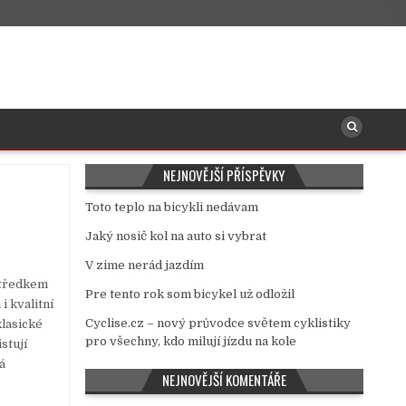
NEJNOVĚJŠÍ PŘÍSPĚVKY
Toto teplo na bicykli nedávam
Jaký nosič kol na auto si vybrat
V zime nerád jazdím
ostředkem
Pre tento rok som bicykel už odložil
i kvalitní
Cyclise.cz – nový průvodce světem cyklistiky
klasické
pro všechny, kdo milují jízdu na kole
istují
á
NEJNOVĚJŠÍ KOMENTÁŘE