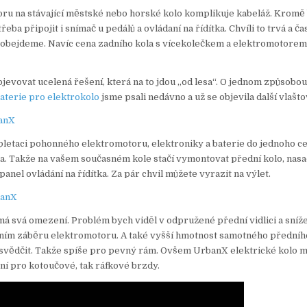
oru na stávající městské nebo horské kolo komplikuje kabeláž. Kromě 
eba připojit i snímač u pedálů a ovládaní na řídítka. Chvíli to trvá a ča
eobejdeme. Navíc cena zadního kola s vícekolečkem a elektromotorem
objevovat ucelená řešení, která na to jdou „od lesa“. O jednom způsobo
aterie pro elektrokolo
jsme psali nedávno a už se objevila další vlašto
letaci pohonného elektromotoru, elektroniky a baterie do jednoho ce
a. Takže na vašem současném kole stačí vymontovat přední kolo, nasa
panel ovládání na řídítka. Za pár chvil můžete vyrazit na výlet.
má svá omezení. Problém bych viděl v odpružené přední vidlici a snížen
ntním záběru elektromotoru. A také vyšší hmotnost samotného předníh
 svědčit. Takže spíše pro pevný rám. Ovšem UrbanX elektrické kolo 
ní pro kotoučové, tak ráfkové brzdy.