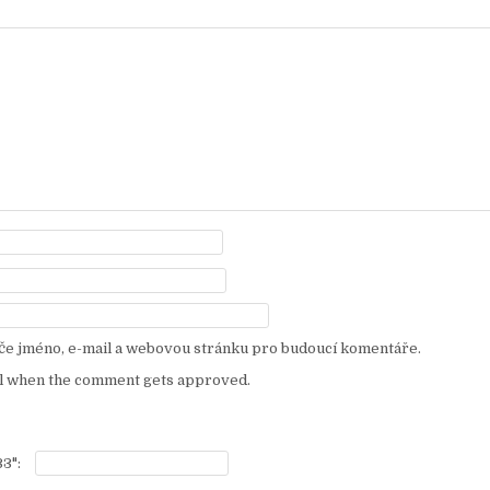
eče jméno, e-mail a webovou stránku pro budoucí komentáře.
l when the comment gets approved.
3":