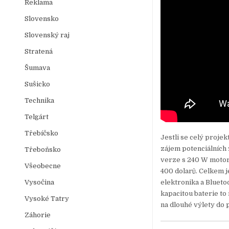
Reklama
Slovensko
Slovenský raj
Stratená
Šumava
Sušicko
Technika
Telgárt
Třebíčsko
Jestli se celý proje
zájem potenciálních 
Třeboňsko
verze s 240 W motor
Všeobecne
400 dolarů. Celkem j
Vysočina
elektronika a Blueto
kapacitou baterie t
Vysoké Tatry
na dlouhé výlety do 
Záhorie