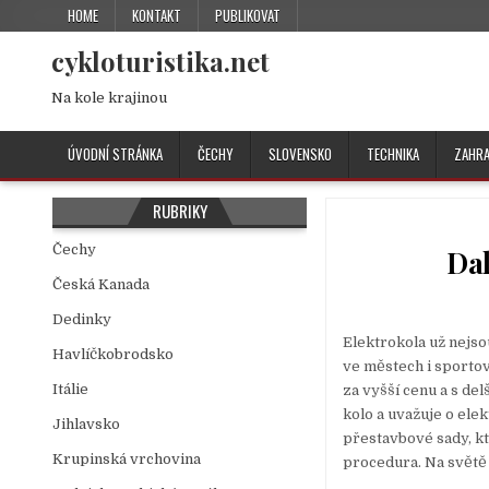
HOME
KONTAKT
PUBLIKOVAT
cykloturistika.net
Na kole krajinou
ÚVODNÍ STRÁNKA
ČECHY
SLOVENSKO
TECHNIKA
ZAHRA
RUBRIKY
Čechy
Dal
Česká Kanada
Dedinky
Elektrokola už nejso
Havlíčkobrodsko
ve městech i sportovn
Itálie
za vyšší cenu a s del
kolo a uvažuje o ele
Jihlavsko
přestavbové sady, kt
Krupinská vrchovina
procedura. Na světě 