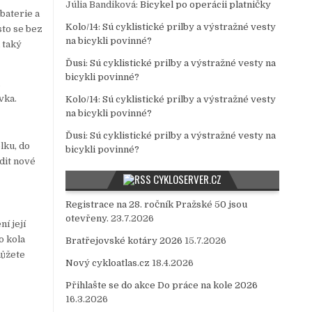
Júlia Bandiková
:
Bicykel po operácii platničky
baterie a
Kolo/14
:
Sú cyklistické prilby a výstražné vesty
sto se bez
na bicykli povinné?
 taký
Ďusi
:
Sú cyklistické prilby a výstražné vesty na
bicykli povinné?
u
vka.
Kolo/14
:
Sú cyklistické prilby a výstražné vesty
na bicykli povinné?
Ďusi
:
Sú cyklistické prilby a výstražné vesty na
lku, do
bicykli povinné?
dit nové
CYKLOSERVER.CZ
Registrace na 28. ročník Pražské 50 jsou
otevřeny.
23.7.2026
í její
o kola
Bratřejovské kotáry 2026
15.7.2026
můžete
Nový cykloatlas.cz
18.4.2026
Přihlašte se do akce Do práce na kole 2026
16.3.2026