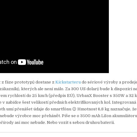
kt z fáze prototypů dostane z
Kickstarteru
do sériové výroby a prodeje
zákazníků, kterých ale není málo. Za 300 US dolarů bude k dispozici n
em rychlostí do 25 km/h (předpis EÚ), UrbanX Booster s 350W a 32 
e v nabídce šest velikostí předních elektrifikovaných kol. Integrovaná
oth umí přenášet údaje do smartfónu 😉 Hmotnost 6,8 kg naznačuje, že
o nebude výrobce moc přehánět. Píše se o 3500 mAh LiIon akumulátoru
přírody asi moc nebude. Nebo vozit s sebou druhou baterii.