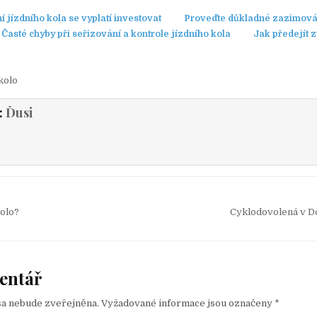
 jízdního kola se vyplatí investovat
Proveďte důkladné zazimová
Časté chyby při seřizování a kontrole jízdního kola
Jak předejít z
kolo
:
Ďusi
kolo?
Cyklodovolená v D
entář
sa nebude zveřejněna.
Vyžadované informace jsou označeny
*