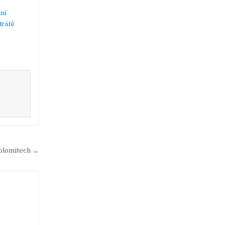
ní
trátě
olomitech →