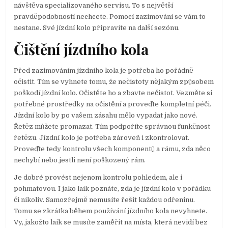
návštěva specializovaného servisu. To s největší
pravděpodobností nechcete. Pomocí zazimování se vám to
nestane. Své jízdní kolo připravíte na další sezónu.
Čištění jízdního kola
Před zazimováním jízdního kola je potřeba ho pořádně
očistit. Tím se vyhnete tomu, že nečistoty nějakým způsobem
poškodí jízdní kolo. Očistěte ho a zbavte nečistot. Vezměte si
potřebné prostředky na očistění a proveďte kompletní péči.
Jízdní kolo by po vašem zásahu mělo vypadat jako nové.
Řetěz můžete promazat. Tím podpoříte správnou funkčnost
řetězu. Jízdní kolo je potřeba zároveň i zkontrolovat.
Proveďte tedy kontrolu všech komponentů a rámu, zda něco
nechybí nebo jestli není poškozený rám.
Je dobré provést nejenom kontrolu pohledem, ale i
pohmatovou. I jako laik poznáte, zda je jízdní kolo v pořádku
či nikoliv. Samozřejmě nemusíte řešit každou odřeninu.
Tomu se zkrátka během používání jízdního kola nevyhnete.
Vy, jakožto laik se musíte zaměřit na místa, která nevidí bez