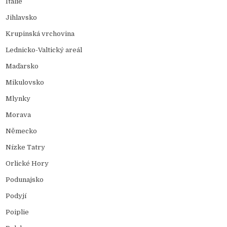
Itálie
Jihlavsko
Krupinská vrchovina
Lednicko-Valtický areál
Maďarsko
Mikulovsko
Mlynky
Morava
Německo
Nízke Tatry
Orlické Hory
Podunajsko
Podyjí
Poiplie