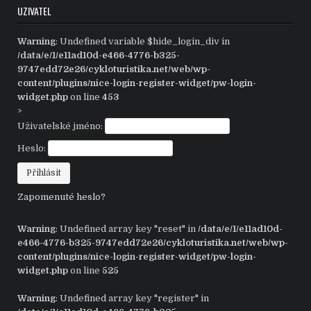
UZIVATEL
Warning
: Undefined variable $hide_login_div in
/data/e/1/e11ad10d-e466-4776-b325-
9747edd72e26/cykloturistika.net/web/wp-
content/plugins/nice-login-register-widget/pw-login-
widget.php
on line
453
>
Uživatelské jméno:
Heslo:
Zapomenuté heslo?
Warning
: Undefined array key "reset" in
/data/e/1/e11ad10d-
e466-4776-b325-9747edd72e26/cykloturistika.net/web/wp-
content/plugins/nice-login-register-widget/pw-login-
widget.php
on line
525
Warning
: Undefined array key "register" in