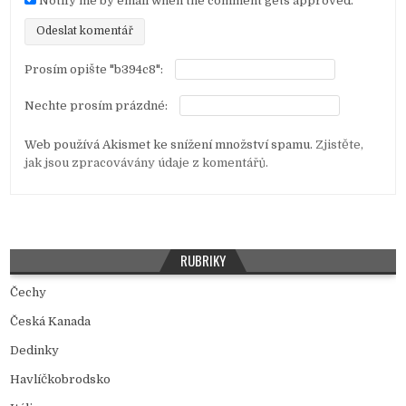
Notify me by email when the comment gets approved.
Prosím opište "b394c8":
Nechte prosím prázdné:
Web používá Akismet ke snížení množství spamu.
Zjistěte,
jak jsou zpracovávány údaje z komentářů.
RUBRIKY
Čechy
Česká Kanada
Dedinky
Havlíčkobrodsko