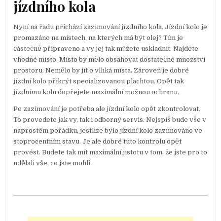
jízdního kola
Nyní na řadu přichází zazimování jízdního kola. Jízdní kolo je
promazáno na místech, na kterých má být olej? Tím je
částečně připraveno a vy jej tak můžete uskladnit. Najděte
vhodné místo. Místo by mělo obsahovat dostatečné množství
prostoru. Nemělo by jít o vlhká místa. Zároveň je dobré
jízdní kolo přikrýt specializovanou plachtou. Opět tak
jízdnímu kolu dopřejete maximální možnou ochranu.
Po zazimování je potřeba ale jízdní kolo opět zkontrolovat.
To provedete jak vy, tak i odborný servis. Nejspíš bude vše v
naprostém pořádku, jestliže bylo jízdní kolo zazimováno ve
stoprocentním stavu. Je ale dobré tuto kontrolu opět
provést. Budete tak mít maximální jistotu v tom, že jste pro to
udělali vše, co jste mohli.