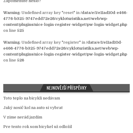
Zapomenuté heslo?
Warning
: Undefined array key "reset" in
/data/e/1/e11ad10d-e466-
4776-b325-9747edd72e26/cykloturistika.net/web/wp-
content/plugins/nice-login-register-widget/pw-login-widget.php
on line
525
Warning
: Undefined array key "register" in
/data/e/1/e11ad10d-
e466-4776-b325-9747edd72e26/cykloturistika.net/web/wp-
content/plugins/nice-login-register-widget/pw-login-widget.php
on line
526
NEJNOVĚJŠÍ PŘÍSPĚVKY
Toto teplo na bicykli nedávam
Jaký nosič kol na auto si vybrat
V zime nerád jazdím
Pre tento rok som bicykel už odložil