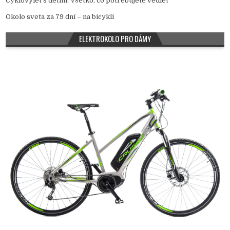
Cyklovýlet s deťmi: Všetko, čo potrebujete vedieť
Okolo sveta za 79 dní – na bicykli
ELEKTROKOLO PRO DÁMY