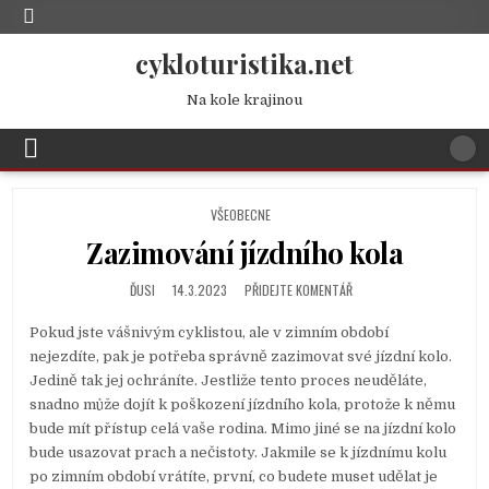
cykloturistika.net
Na kole krajinou
POSTED
VŠEOBECNE
IN
Zazimování jízdního kola
ĎUSI
14.3.2023
PŘIDEJTE KOMENTÁŘ
Pokud jste vášnivým cyklistou, ale v zimním období
nejezdíte, pak je potřeba správně zazimovat své jízdní kolo.
Jedině tak jej ochráníte. Jestliže tento proces neuděláte,
snadno může dojít k poškození jízdního kola, protože k němu
bude mít přístup celá vaše rodina. Mimo jiné se na jízdní kolo
bude usazovat prach a nečistoty. Jakmile se k jízdnímu kolu
po zimním období vrátíte, první, co budete muset udělat je