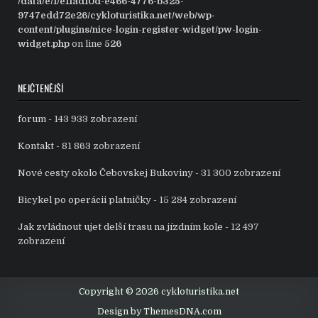
/data/e/1/e11ad10d-e466-4776-b325-
9747edd72e26/cykloturistika.net/web/wp-
content/plugins/nice-login-register-widget/pw-login-
widget.php
on line
526
NEJČTENĚJŠÍ
forum
- 143 933 zobrazení
Kontakt
- 81 863 zobrazení
Nové cesty okolo Čebovskej Bukoviny
- 31 300 zobrazení
Bicykel po operácii platničky
- 15 284 zobrazení
Jak zvládnout ujet delší trasu na jízdním kole
- 12 497
zobrazení
Copyright © 2026 cykloturistika.net
Design by ThemesDNA.com