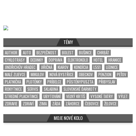
TÉMY
AUTHOR
AUTO
BEZPEČNOST
BOLEST
BUŠINCE
CHRBÁT
CYKLOTRASY
DEDINKY
DOPRAVA
ELEKTROKOLO
HOTEL
HRANICE
JINDŘICHŮV HRADEC
JIŘIČNÁ
KIAROV
KONDÍCIA
L5S1
LEDNICE
MALÉ ZLIEVCE
MIKULOV
NOVÁ BYSTŘICE
OBECKOV
PENZION
PEŤOV
PLATNIČKA
PLOTÉNKY
PRÍBELCE
PÖSTÉNYPUSZTA
PŘIBYSLAV
ROKYTNICE
SERVIS
SKLABINÁ
SLOVENSKÉ ĎARMOTY
STREDNÉ PLACHTINCE
UBYTOVÁNÍ
VEĽKÝ KRTÍŠ
VYSOKÉ TATRY
VÝLET
ZDRAVIE
ZDRAVÍ
ZIMA
ZÁDA
ZÁHORCE
ČEBOVCE
ŽELOVCE
MOJE NOVÉ KOLO