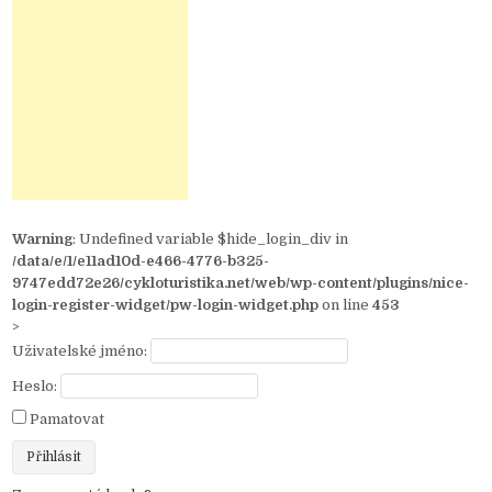
Warning
: Undefined variable $hide_login_div in
/data/e/1/e11ad10d-e466-4776-b325-
9747edd72e26/cykloturistika.net/web/wp-content/plugins/nice-
login-register-widget/pw-login-widget.php
on line
453
>
Uživatelské jméno:
Heslo:
Pamatovat