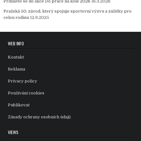
Přihlašte se do akce Do práce na kole 2026
16.3.2026
Pražská 50: závod, který spojuje sportovní výzvu a zážitky pro
celou rodinu
12.9.2025
WEB INFO
Kontakt
Reklama
Privacy policy
Používání cookies
Publikovat
Zásady ochrany osobních údajů
VIEWS