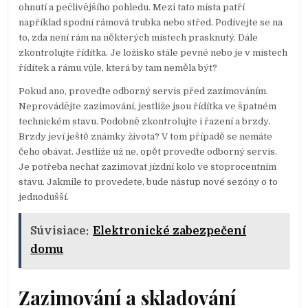
ohnutí a pečlivějšího pohledu. Mezi tato místa patří
například spodní rámová trubka nebo střed. Podívejte se na
to, zda není rám na některých místech prasknutý. Dále
zkontrolujte řídítka. Je ložisko stále pevné nebo je v místech
řídítek a rámu vůle, která by tam neměla být?
Pokud ano, proveďte odborný servis před zazimováním.
Neprovádějte zazimování, jestliže jsou řídítka ve špatném
technickém stavu. Podobně zkontrolujte i řazení a brzdy.
Brzdy jeví ještě známky života? V tom případě se nemáte
čeho obávat. Jestliže už ne, opět proveďte odborný servis.
Je potřeba nechat zazimovat jízdní kolo ve stoprocentním
stavu. Jakmile to provedete, bude nástup nové sezóny o to
jednodušší.
Súvisiace:
Elektronické zabezpečení
domu
Zazimování a skladování