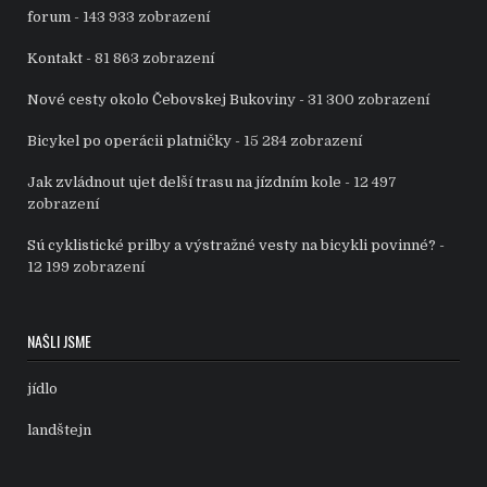
forum
- 143 933 zobrazení
Kontakt
- 81 863 zobrazení
Nové cesty okolo Čebovskej Bukoviny
- 31 300 zobrazení
Bicykel po operácii platničky
- 15 284 zobrazení
Jak zvládnout ujet delší trasu na jízdním kole
- 12 497
zobrazení
Sú cyklistické prilby a výstražné vesty na bicykli povinné?
-
12 199 zobrazení
NAŠLI JSME
jídlo
landštejn