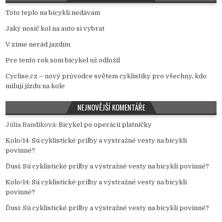
Toto teplo na bicykli nedávam
Jaký nosič kol na auto si vybrat
V zime nerád jazdím
Pre tento rok som bicykel už odložil
Cyclise.cz – nový průvodce světem cyklistiky pro všechny, kdo
milují jízdu na kole
NEJNOVĚJŠÍ KOMENTÁŘE
Júlia Bandiková
:
Bicykel po operácii platničky
Kolo/14
:
Sú cyklistické prilby a výstražné vesty na bicykli
povinné?
Ďusi
:
Sú cyklistické prilby a výstražné vesty na bicykli povinné?
Kolo/14
:
Sú cyklistické prilby a výstražné vesty na bicykli
povinné?
Ďusi
:
Sú cyklistické prilby a výstražné vesty na bicykli povinné?