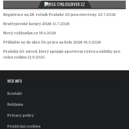
CYKLOSERVER.CZ
Registrace na 28. ročník Pražské 50 jsou otevřeny.
23.7.2026
Bratřejovské kotáry 2026
15.7.2026
Nový cykloatlas.cz
18.4.2026
Přihlašte se do akce Do práce na kole 2026
16.3.2026
Pražská 50: závod, který spojuje sportovní výzvu a zážitky pro
celou rodinu
12.9.2025
WEB INFO
Kontakt
Reklama
Privacy policy
Používání cookies