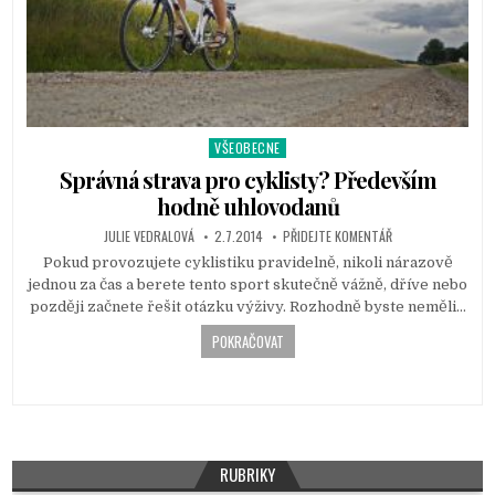
VŠEOBECNE
P
o
Správná strava pro cyklisty? Především
s
hodně uhlovodanů
t
JULIE VEDRALOVÁ
2.7.2014
PŘIDEJTE KOMENTÁŘ
e
d
Pokud provozujete cyklistiku pravidelně, nikoli nárazově
i
jednou za čas a berete tento sport skutečně vážně, dříve nebo
n
později začnete řešit otázku výživy. Rozhodně byste neměli…
POKRAČOVAT
RUBRIKY