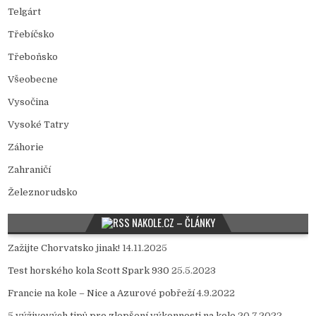
Telgárt
Třebíčsko
Třeboňsko
Všeobecne
Vysočina
Vysoké Tatry
Záhorie
Zahraničí
Železnorudsko
NAKOLE.CZ – ČLÁNKY
Zažijte Chorvatsko jinak!
14.11.2025
Test horského kola Scott Spark 930
25.5.2023
Francie na kole – Nice a Azurové pobřeží
4.9.2022
5 výživových tipů pro zlepšení výkonnosti na kole
20.7.2022