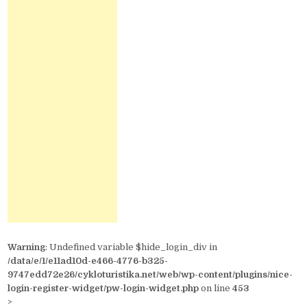
Warning
: Undefined variable $hide_login_div in
/data/e/1/e11ad10d-e466-4776-b325-
9747edd72e26/cykloturistika.net/web/wp-content/plugins/nice-
login-register-widget/pw-login-widget.php
on line
453
>