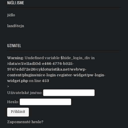
NAŠLI JSME
jídlo
landštejn
UZIVATEL
Warning
: Undefined variable $hide_login_div in
/data/e/1/e11ad10d-e466-4776-b325-
9747edd72e26/cykloturistika.net/web/wp-
content/plugins/nice-login-register-widget/pw-login-
widget.php
on line
453
>
Uživatelské jméno:
Heslo:
Zapomenuté heslo?