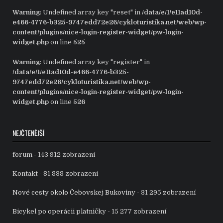
Warning
: Undefined array key "reset" in
/data/e/1/e11ad10d-
e466-4776-b325-9747edd72e26/cykloturistika.net/web/wp-
content/plugins/nice-login-register-widget/pw-login-
widget.php
on line
525
Warning
: Undefined array key "register" in
/data/e/1/e11ad10d-e466-4776-b325-
9747edd72e26/cykloturistika.net/web/wp-
content/plugins/nice-login-register-widget/pw-login-
widget.php
on line
526
NEJČTENĚJŠÍ
forum
- 143 912 zobrazení
Kontakt
- 81 838 zobrazení
Nové cesty okolo Čebovskej Bukoviny
- 31 295 zobrazení
Bicykel po operácii platničky
- 15 277 zobrazení