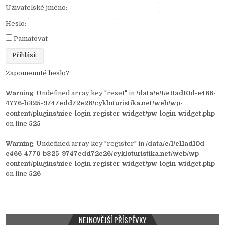
Uživatelské jméno:
Heslo:
Pamatovat
Zapomenuté heslo?
Warning
: Undefined array key "reset" in
/data/e/1/e11ad10d-e466-
4776-b325-9747edd72e26/cykloturistika.net/web/wp-
content/plugins/nice-login-register-widget/pw-login-widget.php
on line
525
Warning
: Undefined array key "register" in
/data/e/1/e11ad10d-
e466-4776-b325-9747edd72e26/cykloturistika.net/web/wp-
content/plugins/nice-login-register-widget/pw-login-widget.php
on line
526
NEJNOVĚJŠÍ PŘÍSPĚVKY