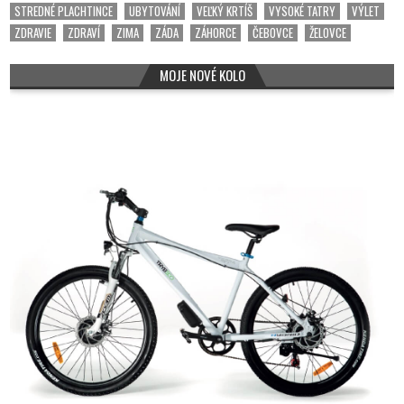
STREDNÉ PLACHTINCE
UBYTOVÁNÍ
VEĽKÝ KRTÍŠ
VYSOKÉ TATRY
VÝLET
ZDRAVIE
ZDRAVÍ
ZIMA
ZÁDA
ZÁHORCE
ČEBOVCE
ŽELOVCE
MOJE NOVÉ KOLO