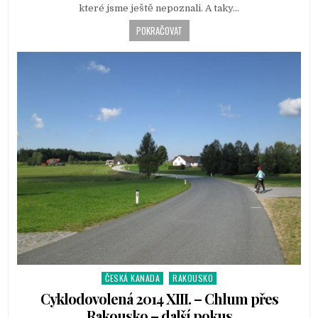
n
které jsme ještě nepoznali. A taky…
POKRAČOVAT
ČESKÁ KANADA
RAKOUSKO
P
o
Cyklodovolená 2014 XIII. – Chlum přes
s
Rakousko – další pokus