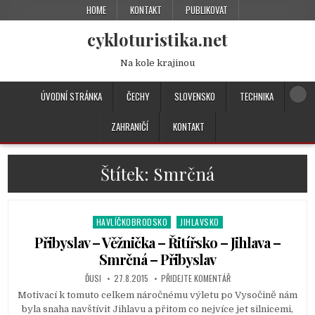
HOME
KONTAKT
PUBLIKOVAT
cykloturistika.net
Na kole krajinou
ÚVODNÍ STRÁNKA
ČECHY
SLOVENSKO
TECHNIKA
ZAHRANIČÍ
KONTAKT
Štítek:
Smrčná
HAVLÍČKOBRODSKO
JIHLAVSKO
P
o
Přibyslav – Věžnička – Řitířsko – Jihlava –
s
Smrčná – Přibyslav
t
ĎUSI
27.8.2015
PŘIDEJTE KOMENTÁŘ
e
d
Motivací k tomuto celkem náročnému výletu po Vysočině nám
i
byla snaha navštívit Jihlavu a přitom co nejvíce jet silnicemi,