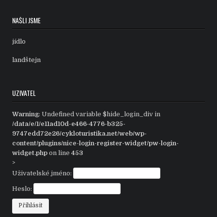
NAŠLI JSME
jídlo
landštejn
UZIVATEL
Warning
: Undefined variable $hide_login_div in
/data/e/1/e11ad10d-e466-4776-b325-
9747edd72e26/cykloturistika.net/web/wp-
content/plugins/nice-login-register-widget/pw-login-
widget.php
on line
453
>
Uživatelské jméno:
Heslo: