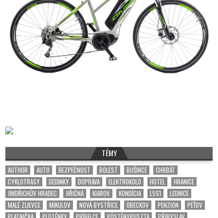
TÉMY
AUTHOR
AUTO
BEZPEČNOST
BOLEST
BUŠINCE
CHRBÁT
CYKLOTRASY
DEDINKY
DOPRAVA
ELEKTROKOLO
HOTEL
HRANICE
JINDŘICHŮV HRADEC
JIŘIČNÁ
KIAROV
KONDÍCIA
L5S1
LEDNICE
MALÉ ZLIEVCE
MIKULOV
NOVÁ BYSTŘICE
OBECKOV
PENZION
PEŤOV
PLATNIČKA
PLOTÉNKY
PRÍBELCE
PÖSTÉNYPUSZTA
PŘIBYSLAV