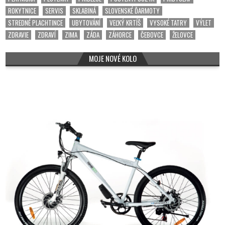
ROKYTNICE
SERVIS
SKLABINÁ
SLOVENSKÉ ĎARMOTY
STREDNÉ PLACHTINCE
UBYTOVÁNÍ
VEĽKÝ KRTÍŠ
VYSOKÉ TATRY
VÝLET
ZDRAVIE
ZDRAVÍ
ZIMA
ZÁDA
ZÁHORCE
ČEBOVCE
ŽELOVCE
MOJE NOVÉ KOLO