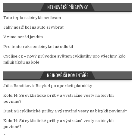
NEJNOVĚJŠÍ PŘÍSPĚVKY
Toto teplo na bicykli nedávam
Jaký nosič kol na auto si vybrat
V zime nerád jazdím
Pre tento rok som bicykel už odložil
Cyclise.cz – nový průvodce světem cyklistiky pro všechny, kdo
milují jízdu na kole
NEJNOVĚJŠÍ KOMENTÁŘE
Júlia Bandiková
:
Bicykel po operácii platničky
Kolo/14
:
Sú cyklistické prilby a výstražné vesty na bicykli
povinné?
Ďusi
:
Sú cyklistické prilby a výstražné vesty na bicykli povinné?
Kolo/14
:
Sú cyklistické prilby a výstražné vesty na bicykli
povinné?