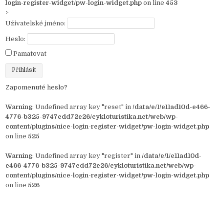
login-register-widget/pw-login-widget.php
on line
453
>
Uživatelské jméno:
Heslo:
Pamatovat
Zapomenuté heslo?
Warning
: Undefined array key "reset" in
/data/e/1/e11ad10d-e466-
4776-b325-9747edd72e26/cykloturistika.net/web/wp-
content/plugins/nice-login-register-widget/pw-login-widget.php
on line
525
Warning
: Undefined array key "register" in
/data/e/1/e11ad10d-
e466-4776-b325-9747edd72e26/cykloturistika.net/web/wp-
content/plugins/nice-login-register-widget/pw-login-widget.php
on line
526