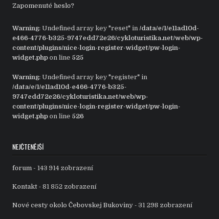
Zapomenuté heslo?
Warning
: Undefined array key "reset" in
/data/e/1/e11ad10d-
e466-4776-b325-9747edd72e26/cykloturistika.net/web/wp-
content/plugins/nice-login-register-widget/pw-login-
widget.php
on line
525
Warning
: Undefined array key "register" in
/data/e/1/e11ad10d-e466-4776-b325-
9747edd72e26/cykloturistika.net/web/wp-
content/plugins/nice-login-register-widget/pw-login-
widget.php
on line
526
NEJČTENĚJŠÍ
forum
- 143 914 zobrazení
Kontakt
- 81 852 zobrazení
Nové cesty okolo Čebovskej Bukoviny
- 31 298 zobrazení