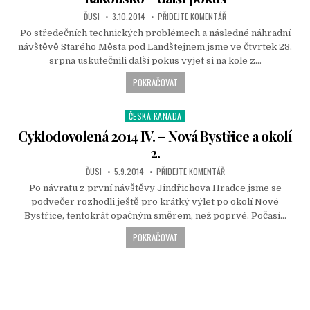
t
ĎUSI
3.10.2014
PŘIDEJTE KOMENTÁŘ
e
d
Po středečních technických problémech a následné náhradní
i
návštěvě Starého Města pod Landštejnem jsme ve čtvrtek 28.
n
srpna uskutečnili další pokus vyjet si na kole z…
POKRAČOVAT
ČESKÁ KANADA
P
o
Cyklodovolená 2014 IV. – Nová Bystřice a okolí
s
2.
t
ĎUSI
5.9.2014
PŘIDEJTE KOMENTÁŘ
e
d
Po návratu z první návštěvy Jindřichova Hradce jsme se
i
podvečer rozhodli ještě pro krátký výlet po okolí Nové
n
Bystřice, tentokrát opačným směrem, než poprvé. Počasí…
POKRAČOVAT