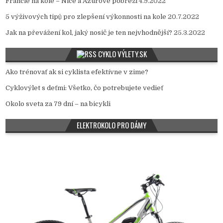
Francie na kole – Nice a Azurové pobřeží
4.9.2022
5 výživových tipů pro zlepšení výkonnosti na kole
20.7.2022
Jak na převážení kol, jaký nosič je ten nejvhodnější?
25.3.2022
CYKLO VÝLETY.SK
Ako trénovať ak si cyklista efektívne v zime?
Cyklovýlet s deťmi: Všetko, čo potrebujete vedieť
Okolo sveta za 79 dní – na bicykli
ELEKTROKOLO PRO DÁMY