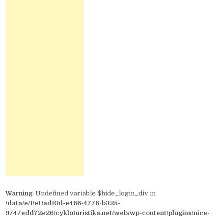
Warning
: Undefined variable $hide_login_div in
/data/e/1/e11ad10d-e466-4776-b325-
9747edd72e26/cykloturistika.net/web/wp-content/plugins/nice-