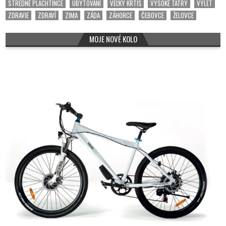
STREDNÉ PLACHTINCE
UBYTOVÁNÍ
VEĽKÝ KRTÍŠ
VYSOKÉ TATRY
VÝLET
ZDRAVIE
ZDRAVÍ
ZIMA
ZÁDA
ZÁHORCE
ČEBOVCE
ŽELOVCE
MOJE NOVÉ KOLO