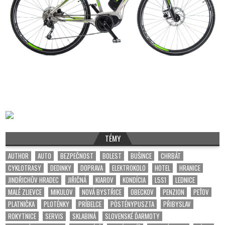
TÉMY
AUTHOR
AUTO
BEZPEČNOST
BOLEST
BUŠINCE
CHRBÁT
CYKLOTRASY
DEDINKY
DOPRAVA
ELEKTROKOLO
HOTEL
HRANICE
JINDŘICHŮV HRADEC
JIŘIČNÁ
KIAROV
KONDÍCIA
L5S1
LEDNICE
MALÉ ZLIEVCE
MIKULOV
NOVÁ BYSTŘICE
OBECKOV
PENZION
PEŤOV
PLATNIČKA
PLOTÉNKY
PRÍBELCE
PÖSTÉNYPUSZTA
PŘIBYSLAV
ROKYTNICE
SERVIS
SKLABINÁ
SLOVENSKÉ ĎARMOTY