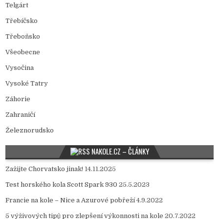
Telgárt
Třebíčsko
Třeboňsko
Všeobecne
Vysočina
Vysoké Tatry
Záhorie
Zahraničí
Železnorudsko
NAKOLE.CZ – ČLÁNKY
Zažijte Chorvatsko jinak!
14.11.2025
Test horského kola Scott Spark 930
25.5.2023
Francie na kole – Nice a Azurové pobřeží
4.9.2022
5 výživových tipů pro zlepšení výkonnosti na kole
20.7.2022