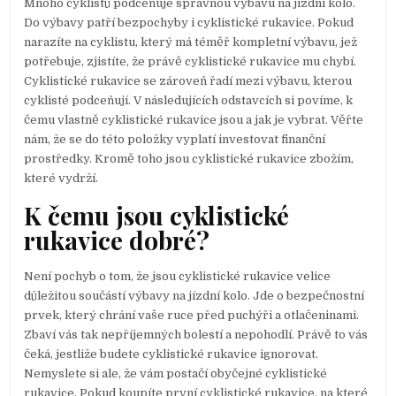
Mnoho cyklistů podceňuje správnou výbavu na jízdní kolo.
Do výbavy patří bezpochyby i cyklistické rukavice. Pokud
narazíte na cyklistu, který má téměř kompletní výbavu, jež
potřebuje, zjistíte, že právě cyklistické rukavice mu chybí.
Cyklistické rukavice se zároveň řadí mezi výbavu, kterou
cyklisté podceňují. V následujících odstavcích si povíme, k
čemu vlastně cyklistické rukavice jsou a jak je vybrat. Věřte
nám, že se do této položky vyplatí investovat finanční
prostředky. Kromě toho jsou cyklistické rukavice zbožím,
které vydrží.
K čemu jsou cyklistické
rukavice dobré?
Není pochyb o tom, že jsou cyklistické rukavice velice
důležitou součástí výbavy na jízdní kolo. Jde o bezpečnostní
prvek, který chrání vaše ruce před puchýři a otlačeninami.
Zbaví vás tak nepříjemných bolestí a nepohodlí. Právě to vás
čeká, jestliže budete cyklistické rukavice ignorovat.
Nemyslete si ale, že vám postačí obyčejné cyklistické
rukavice. Pokud koupíte první cyklistické rukavice, na které