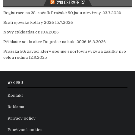
CYKLOSERVER.CZ
Registrace na 28. ročník Pražské 50 jsou otevřeny.
23.7.2026
Bratřejovské kotáry 2026
15.7.2026
Nový cykloatlas.cz
18.4.2026
Přihlašte se do akce Do práce na kole 2026
16.3.2026
Pražská 50: závod, který spojuje sportovní výzvu a zážitky pro
celou rodinu
12.9.2025
WEB INFO
Kontakt
Reklama
Privacy policy
Používání cookies