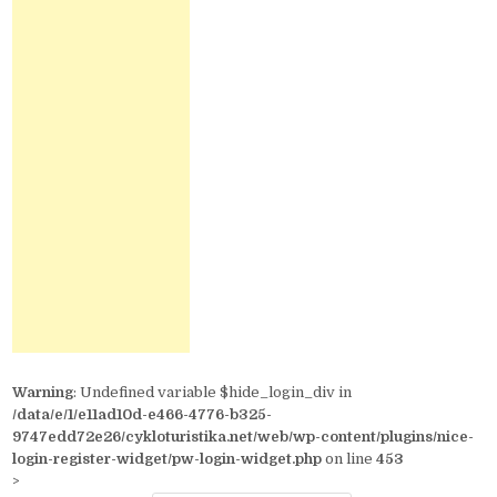
Warning
: Undefined variable $hide_login_div in
/data/e/1/e11ad10d-e466-4776-b325-
9747edd72e26/cykloturistika.net/web/wp-content/plugins/nice-
login-register-widget/pw-login-widget.php
on line
453
>