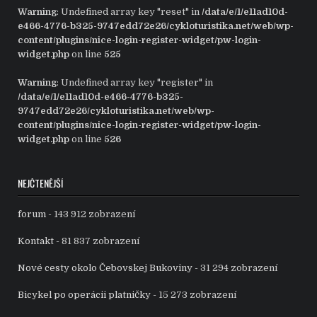
Warning
: Undefined array key "reset" in
/data/e/1/e11ad10d-
e466-4776-b325-9747edd72e26/cykloturistika.net/web/wp-
content/plugins/nice-login-register-widget/pw-login-
widget.php
on line
525
Warning
: Undefined array key "register" in
/data/e/1/e11ad10d-e466-4776-b325-
9747edd72e26/cykloturistika.net/web/wp-
content/plugins/nice-login-register-widget/pw-login-
widget.php
on line
526
NEJČTENĚJŠÍ
forum
- 143 912 zobrazení
Kontakt
- 81 837 zobrazení
Nové cesty okolo Čebovskej Bukoviny
- 31 294 zobrazení
Bicykel po operácii platničky
- 15 273 zobrazení