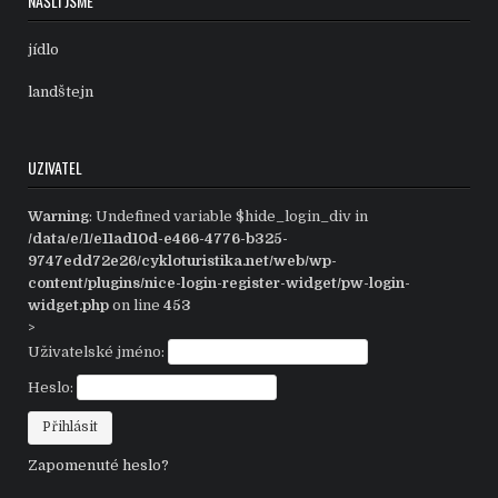
NAŠLI JSME
jídlo
landštejn
UZIVATEL
Warning
: Undefined variable $hide_login_div in
/data/e/1/e11ad10d-e466-4776-b325-
9747edd72e26/cykloturistika.net/web/wp-
content/plugins/nice-login-register-widget/pw-login-
widget.php
on line
453
>
Uživatelské jméno:
Heslo:
Zapomenuté heslo?