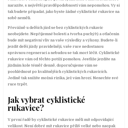
narazíte, s největší pravděpodobností vám nepomohou. Vy si
tak budete připadat, jako byste žádné cyklistické rukavice na
sobě neměli.
Převážně u delších jízd se bez cyklistických rukavic
neobejdete. Nepříjemné bolesti a tvorba puchýřů a otlačenin
bude mít negativní vliv na vaše výsledky a výkony. Budete-li
jezdit delší jízdy pravidelněji, vaše ruce nedostanou
správnou regeneraci a nebudou se tak moct léčit. Cyklistické
rukavice vám od těchto potíží pomohou. Jestliže jezdíte na
jízdním kole téměř denně, doporučujeme vám se
poohlédnout po kvalitnějších cyklistických rukavicích.
Jedině tak snížíte možná rizika, jež vám hrozí. Nenechte své
ruce trpět.
Jak vybrat cyklistické
rukavice?
V první řadě by cyklistické rukavice měli mít odpovídající
velikost. Není dobré mít rukavice příliš velké nebo naopak