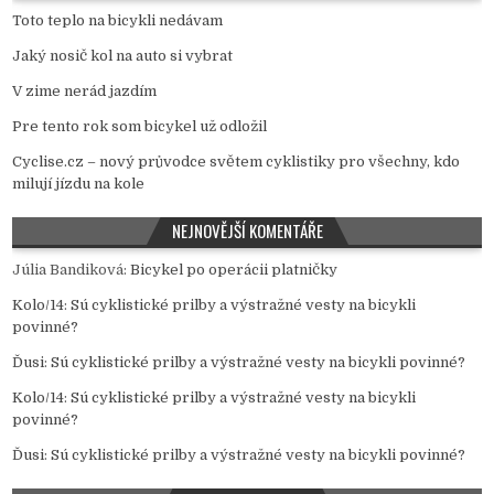
Toto teplo na bicykli nedávam
Jaký nosič kol na auto si vybrat
V zime nerád jazdím
Pre tento rok som bicykel už odložil
Cyclise.cz – nový průvodce světem cyklistiky pro všechny, kdo
milují jízdu na kole
NEJNOVĚJŠÍ KOMENTÁŘE
Júlia Bandiková
:
Bicykel po operácii platničky
Kolo/14
:
Sú cyklistické prilby a výstražné vesty na bicykli
povinné?
Ďusi
:
Sú cyklistické prilby a výstražné vesty na bicykli povinné?
Kolo/14
:
Sú cyklistické prilby a výstražné vesty na bicykli
povinné?
Ďusi
:
Sú cyklistické prilby a výstražné vesty na bicykli povinné?