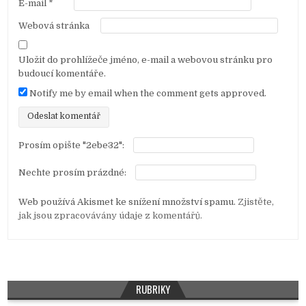
ě
E-mail
*
v
Webová stránka
e
k
Uložit do prohlížeče jméno, e-mail a webovou stránku pro
budoucí komentáře.
Notify me by email when the comment gets approved.
Prosím opište "2ebe32":
Nechte prosím prázdné:
Web používá Akismet ke snížení množství spamu.
Zjistěte,
jak jsou zpracovávány údaje z komentářů.
RUBRIKY