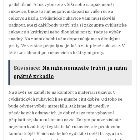
příliš těsné. Ať už vyberete větší nebo naopak menší
rukavice, bude to mít negativní dopad na vaše ruce a
celkovou jízdu. Cyklistické rukavice vám musí skvělé
padnout. Mezi další body patří, zda si zakoupíte cyklistické
rukavice s krátkými nebo dlouhými prsty. Tady je výběr
snadný. Na zimní období vám doporučujeme s dlouhými
prsty. Ve většině případů se jedná o zateplené rukavice. V
létě lze sáhnout po rukavicích s krátkými prsty.
Súvisiace:
Na mňa nemusíte trúbiť, ja mám
spätné zrkadlo
Na závěr se zaměřte na komfort a materiál rukavic. V
cyklistických rukavicích se musíte cítit dobře. Od toho se
bude odvíjet výběr materiálu. Jak jsme již uvedli v
předchozích odstavcích, je dobré si za toto vybavení
připlatit nějakou tu korunu navíc. Za tyto peníze získáte
nejenom kvalitnější cyklistické rukavice, ale především
komfortnější. V nich následně vydržíte i delší trasy, a to v