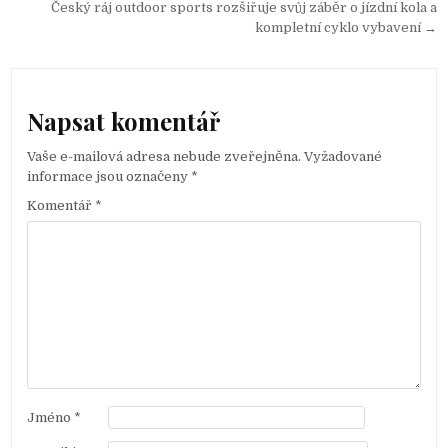
N
Český ráj outdoor sports rozšiřuje svůj záběr o jízdní kola a
a
kompletní cyklo vybavení →
v
i
g
Napsat komentář
a
Vaše e-mailová adresa nebude zveřejněna.
Vyžadované
c
informace jsou označeny
*
e
Komentář
*
p
r
o
p
ř
í
s
p
Jméno
*