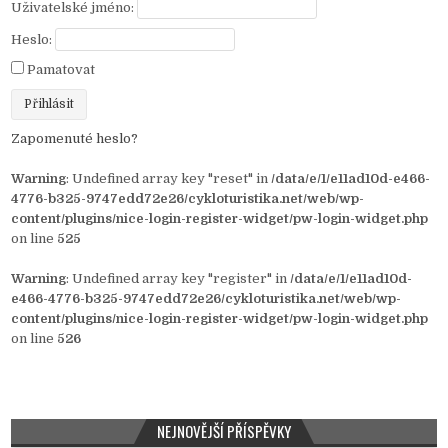
Uživatelské jméno:
Heslo:
Pamatovat
Zapomenuté heslo?
Warning
: Undefined array key "reset" in
/data/e/1/e11ad10d-e466-
4776-b325-9747edd72e26/cykloturistika.net/web/wp-
content/plugins/nice-login-register-widget/pw-login-widget.php
on line
525
Warning
: Undefined array key "register" in
/data/e/1/e11ad10d-
e466-4776-b325-9747edd72e26/cykloturistika.net/web/wp-
content/plugins/nice-login-register-widget/pw-login-widget.php
on line
526
NEJNOVĚJŠÍ PŘÍSPĚVKY