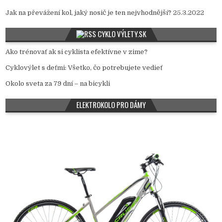
Jak na převážení kol, jaký nosič je ten nejvhodnější?
25.3.2022
CYKLO VÝLETY.SK
Ako trénovať ak si cyklista efektívne v zime?
Cyklovýlet s deťmi: Všetko, čo potrebujete vedieť
Okolo sveta za 79 dní – na bicykli
ELEKTROKOLO PRO DÁMY