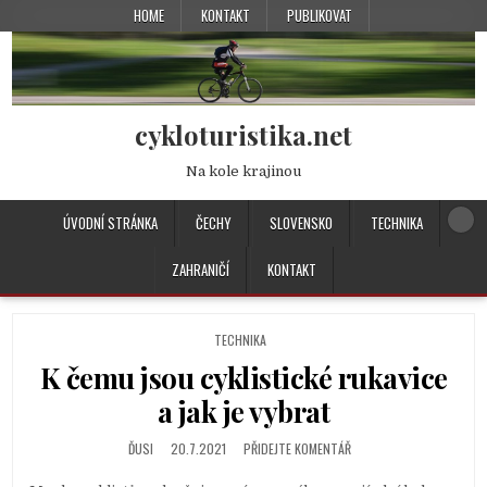
HOME
KONTAKT
PUBLIKOVAT
cykloturistika.net
Na kole krajinou
ÚVODNÍ STRÁNKA
ČECHY
SLOVENSKO
TECHNIKA
ZAHRANIČÍ
KONTAKT
P
TECHNIKA
O
K čemu jsou cyklistické rukavice
S
T
a jak je vybrat
E
D
ĎUSI
20.7.2021
PŘIDEJTE KOMENTÁŘ
I
N