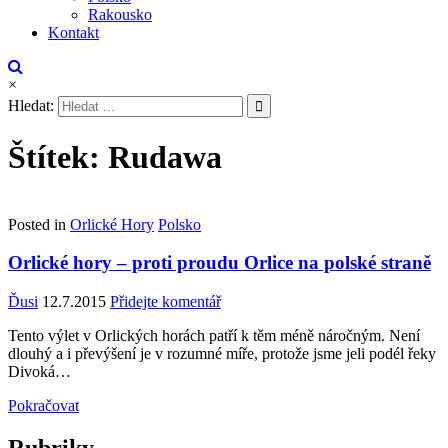
Rakousko
Kontakt
×
Hledat:
Štítek:
Rudawa
Posted in
Orlické Hory
Polsko
Orlické hory – proti proudu Orlice na polské straně
Ďusi
12.7.2015
Přidejte komentář
Tento výlet v Orlických horách patří k těm méně náročným. Není
dlouhý a i převýšení je v rozumné míře, protože jsme jeli podél řeky
Divoká…
Pokračovat