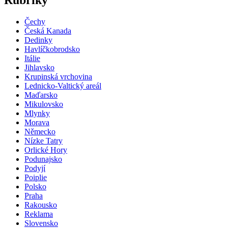
Rubriky
Čechy
Česká Kanada
Dedinky
Havlíčkobrodsko
Itálie
Jihlavsko
Krupinská vrchovina
Lednicko-Valtický areál
Maďarsko
Mikulovsko
Mlynky
Morava
Německo
Nízke Tatry
Orlické Hory
Podunajsko
Podyjí
Poiplie
Polsko
Praha
Rakousko
Reklama
Slovensko