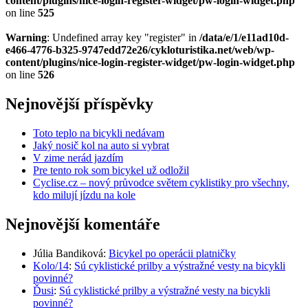
content/plugins/nice-login-register-widget/pw-login-widget.php
on line
525
Warning
: Undefined array key "register" in
/data/e/1/e11ad10d-
e466-4776-b325-9747edd72e26/cykloturistika.net/web/wp-
content/plugins/nice-login-register-widget/pw-login-widget.php
on line
526
Nejnovější příspěvky
Toto teplo na bicykli nedávam
Jaký nosič kol na auto si vybrat
V zime nerád jazdím
Pre tento rok som bicykel už odložil
Cyclise.cz – nový průvodce světem cyklistiky pro všechny,
kdo milují jízdu na kole
Nejnovější komentáře
Júlia Bandiková
:
Bicykel po operácii platničky
Kolo/14
:
Sú cyklistické prilby a výstražné vesty na bicykli
povinné?
Ďusi
:
Sú cyklistické prilby a výstražné vesty na bicykli
povinné?