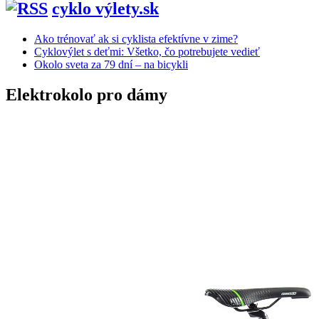
cyklo výlety.sk
Ako trénovať ak si cyklista efektívne v zime?
Cyklovýlet s deťmi: Všetko, čo potrebujete vedieť
Okolo sveta za 79 dní – na bicykli
Elektrokolo pro dámy