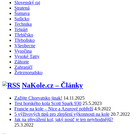
Slovenský raj
Stratená
Šumava
Sušicko
Technika
Telgárt
Třebíčsko
Třeboňsko
Všeobecne
Vysočina
Vysoké Tatry
Záhorie
Zahraničí
Železnorudsko
NaKole.cz – Články
Zažijte Chorvatsko jinak!
14.11.2025
Test horského kola Scott Spark 930
25.5.2023
Francie na kole – Nice a Azurové pobřeží
4.9.2022
5 výživových tipů pro zlepšení výkonnosti na kole
20.7.2022
Jak na převážení kol, jaký nosič je ten nejvhodnější?
25.3.2022