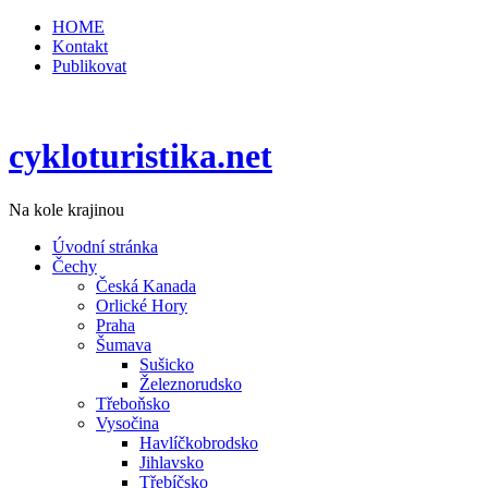
HOME
Kontakt
Publikovat
cykloturistika.net
Na kole krajinou
Úvodní stránka
Čechy
Česká Kanada
Orlické Hory
Praha
Šumava
Sušicko
Železnorudsko
Třeboňsko
Vysočina
Havlíčkobrodsko
Jihlavsko
Třebíčsko