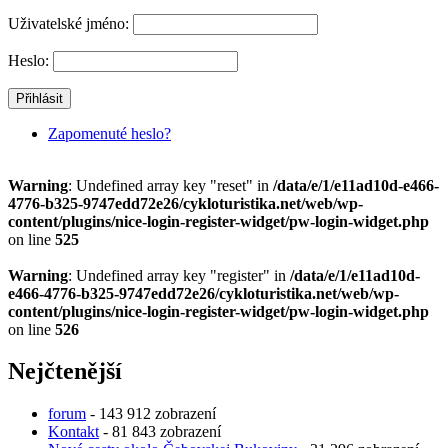
Uživatelské jméno:
Heslo:
Zapomenuté heslo?
Warning
: Undefined array key "reset" in
/data/e/1/e11ad10d-e466-
4776-b325-9747edd72e26/cykloturistika.net/web/wp-
content/plugins/nice-login-register-widget/pw-login-widget.php
on line
525
Warning
: Undefined array key "register" in
/data/e/1/e11ad10d-
e466-4776-b325-9747edd72e26/cykloturistika.net/web/wp-
content/plugins/nice-login-register-widget/pw-login-widget.php
on line
526
Nejčtenější
forum
- 143 912 zobrazení
Kontakt
- 81 843 zobrazení