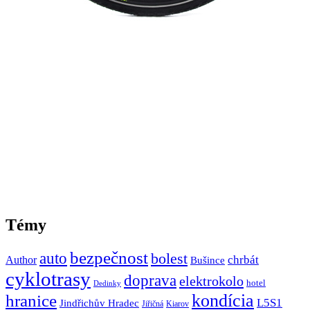
Témy
bezpečnost
auto
bolest
Author
chrbát
Bušince
cyklotrasy
doprava
elektrokolo
hotel
Dedinky
hranice
kondícia
L5S1
Jindřichův Hradec
Jiřičná
Kiarov