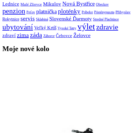
Nová Bystřice
Lednice
Mikulov
Malé Zlievce
Obeckov
penzion
ploténky
platnička
Přibyslav
Peťov
Príbelce
Pösténypuszta
servis
Slovenské Ďarmoty
Rokytnice
Sklabiná
Stredné Plachtince
výlet
ubytování
zdravie
Veľký Krtíš
Vysoké Tatry
záda
zima
Želovce
zdraví
Čebovce
Záhorce
Moje nové kolo