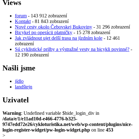
Views
forum
- 143 912 zobrazení
Kontakt
- 81 843 zobrazení
Nové cesty okolo Čebovskej Bukoviny
- 31 296 zobrazení
Bicykel po operácii platničky
- 15 278 zobrazení
Jak zvládnout ujet delší trasu na jízdním kole
- 12 461
zobrazení
Sú cyklistické prilby a výstražné vesty na bicykli povinné?
-
12 190 zobrazení
Našli jsme
jídlo
landštejn
Uzivatel
Warning
: Undefined variable $hide_login_div in
/data/e/1/e11ad10d-e466-4776-b325-
9747edd72e26/cykloturistika.net/web/wp-content/plugins/nice-
login-register-widget/pw-login-widget.php
on line
453
>