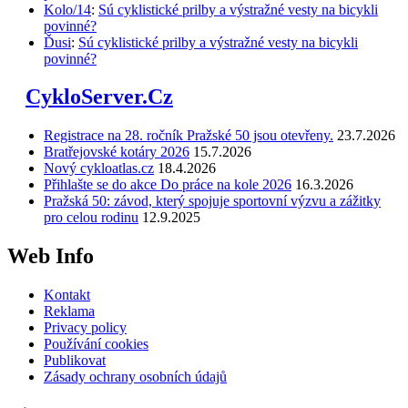
Kolo/14
:
Sú cyklistické prilby a výstražné vesty na bicykli
povinné?
Ďusi
:
Sú cyklistické prilby a výstražné vesty na bicykli
povinné?
CykloServer.Cz
Registrace na 28. ročník Pražské 50 jsou otevřeny.
23.7.2026
Bratřejovské kotáry 2026
15.7.2026
Nový cykloatlas.cz
18.4.2026
Přihlašte se do akce Do práce na kole 2026
16.3.2026
Pražská 50: závod, který spojuje sportovní výzvu a zážitky
pro celou rodinu
12.9.2025
Web Info
Kontakt
Reklama
Privacy policy
Používání cookies
Publikovat
Zásady ochrany osobních údajů