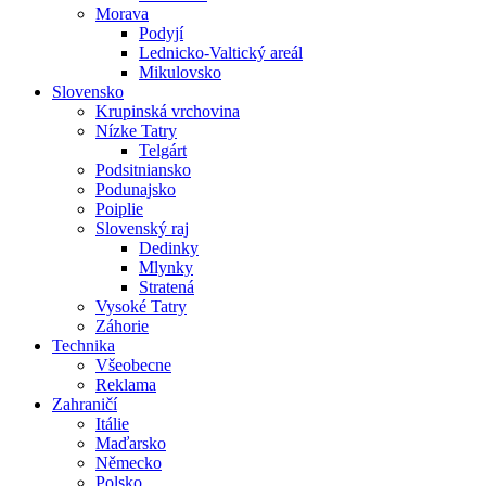
Morava
Podyjí
Lednicko-Valtický areál
Mikulovsko
Slovensko
Krupinská vrchovina
Nízke Tatry
Telgárt
Podsitniansko
Podunajsko
Poiplie
Slovenský raj
Dedinky
Mlynky
Stratená
Vysoké Tatry
Záhorie
Technika
Všeobecne
Reklama
Zahraničí
Itálie
Maďarsko
Německo
Polsko