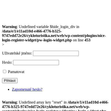
Warning
: Undefined variable $hide_login_div in
/data/e/1/e11ad10d-e466-4776-b325-
9747edd72e26/cykloturistika.net/web/wp-content/plugins/nice-
login-register-widget/pw-login-widget.php
on line
453
>
Uživatelské jméno:
Heslo:
Pamatovat
Zapomenuté heslo?
Warning
: Undefined array key "reset" in
/data/e/1/e11ad10d-e466-
4776-b325-9747edd72e26/cykloturistika.net/web/wp-