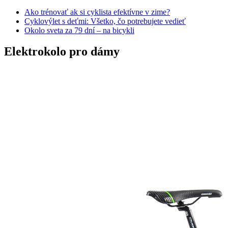
Ako trénovať ak si cyklista efektívne v zime?
Cyklovýlet s deťmi: Všetko, čo potrebujete vedieť
Okolo sveta za 79 dní – na bicykli
Elektrokolo pro dámy