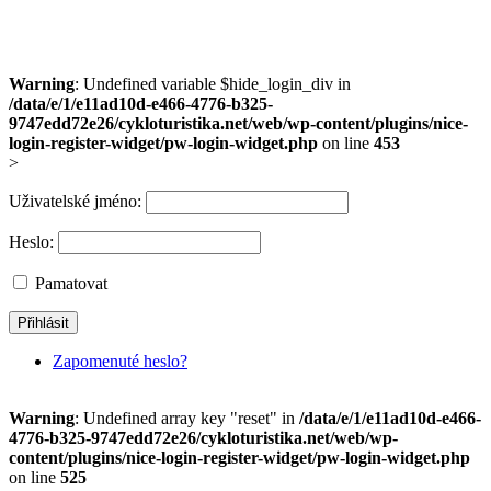
Warning
: Undefined variable $hide_login_div in
/data/e/1/e11ad10d-e466-4776-b325-
9747edd72e26/cykloturistika.net/web/wp-content/plugins/nice-
login-register-widget/pw-login-widget.php
on line
453
>
Uživatelské jméno:
Heslo:
Pamatovat
Zapomenuté heslo?
Warning
: Undefined array key "reset" in
/data/e/1/e11ad10d-e466-
4776-b325-9747edd72e26/cykloturistika.net/web/wp-
content/plugins/nice-login-register-widget/pw-login-widget.php
on line
525