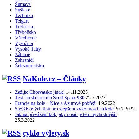
Šumava
Sušicko
Technika
Telgárt
Třebíčsko
Třeboňsko
Všeobecne
Vysočina
Vysoké Tatry
Záhorie
Zahraničí
Železnorudsko
NaKole.cz – Články
Zažijte Chorvatsko jinak!
14.11.2025
Test horského kola Scott Spark 930
25.5.2023
Francie na kole – Nice a Azurové pobřeží
4.9.2022
5 výživových tipů pro zlepšení výkonnosti na kole
20.7.2022
Jak na převážení kol, jaký nosič je ten nejvhodnější?
25.3.2022
cyklo výlety.sk