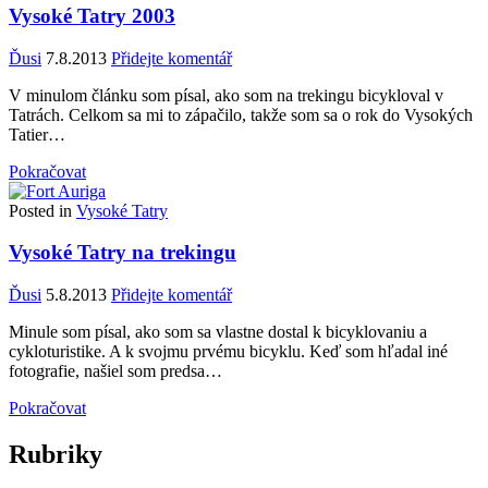
Vysoké Tatry 2003
Ďusi
7.8.2013
Přidejte komentář
V minulom článku som písal, ako som na trekingu bicykloval v
Tatrách. Celkom sa mi to zápačilo, takže som sa o rok do Vysokých
Tatier…
Pokračovat
Posted in
Vysoké Tatry
Vysoké Tatry na trekingu
Ďusi
5.8.2013
Přidejte komentář
Minule som písal, ako som sa vlastne dostal k bicyklovaniu a
cykloturistike. A k svojmu prvému bicyklu. Keď som hľadal iné
fotografie, našiel som predsa…
Pokračovat
Rubriky