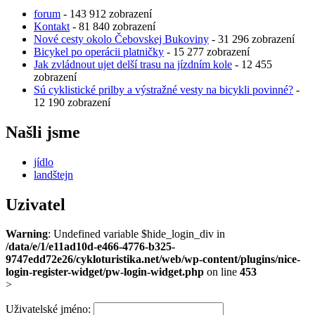
forum
- 143 912 zobrazení
Kontakt
- 81 840 zobrazení
Nové cesty okolo Čebovskej Bukoviny
- 31 296 zobrazení
Bicykel po operácii platničky
- 15 277 zobrazení
Jak zvládnout ujet delší trasu na jízdním kole
- 12 455
zobrazení
Sú cyklistické prilby a výstražné vesty na bicykli povinné?
-
12 190 zobrazení
Našli jsme
jídlo
landštejn
Uzivatel
Warning
: Undefined variable $hide_login_div in
/data/e/1/e11ad10d-e466-4776-b325-
9747edd72e26/cykloturistika.net/web/wp-content/plugins/nice-
login-register-widget/pw-login-widget.php
on line
453
>
Uživatelské jméno: