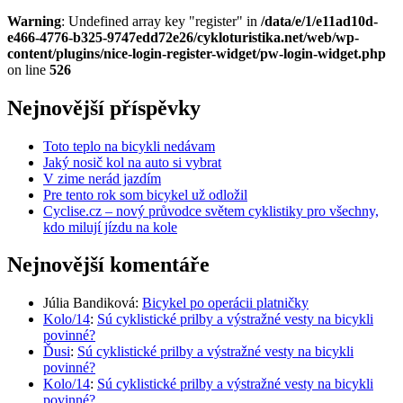
Warning
: Undefined array key "register" in
/data/e/1/e11ad10d-
e466-4776-b325-9747edd72e26/cykloturistika.net/web/wp-
content/plugins/nice-login-register-widget/pw-login-widget.php
on line
526
Nejnovější příspěvky
Toto teplo na bicykli nedávam
Jaký nosič kol na auto si vybrat
V zime nerád jazdím
Pre tento rok som bicykel už odložil
Cyclise.cz – nový průvodce světem cyklistiky pro všechny,
kdo milují jízdu na kole
Nejnovější komentáře
Júlia Bandiková
:
Bicykel po operácii platničky
Kolo/14
:
Sú cyklistické prilby a výstražné vesty na bicykli
povinné?
Ďusi
:
Sú cyklistické prilby a výstražné vesty na bicykli
povinné?
Kolo/14
:
Sú cyklistické prilby a výstražné vesty na bicykli
povinné?