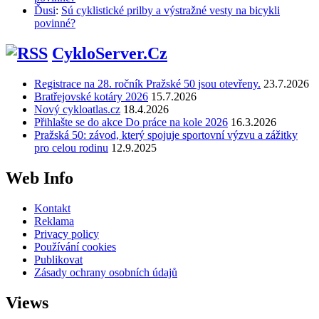
Ďusi
:
Sú cyklistické prilby a výstražné vesty na bicykli
povinné?
CykloServer.Cz
Registrace na 28. ročník Pražské 50 jsou otevřeny.
23.7.2026
Bratřejovské kotáry 2026
15.7.2026
Nový cykloatlas.cz
18.4.2026
Přihlašte se do akce Do práce na kole 2026
16.3.2026
Pražská 50: závod, který spojuje sportovní výzvu a zážitky
pro celou rodinu
12.9.2025
Web Info
Kontakt
Reklama
Privacy policy
Používání cookies
Publikovat
Zásady ochrany osobních údajů
Views