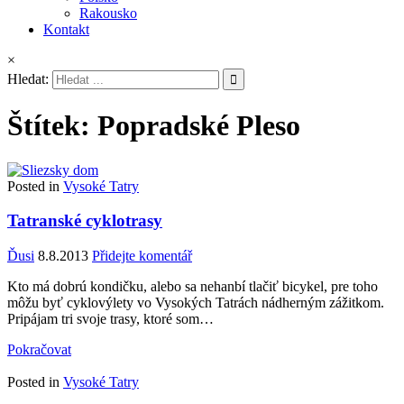
Rakousko
Kontakt
×
Hledat:
Štítek:
Popradské Pleso
Posted in
Vysoké Tatry
Tatranské cyklotrasy
Ďusi
8.8.2013
Přidejte komentář
Kto má dobrú kondičku, alebo sa nehanbí tlačiť bicykel, pre toho
môžu byť cyklovýlety vo Vysokých Tatrách nádherným zážitkom.
Pripájam tri svoje trasy, ktoré som…
Pokračovat
Posted in
Vysoké Tatry