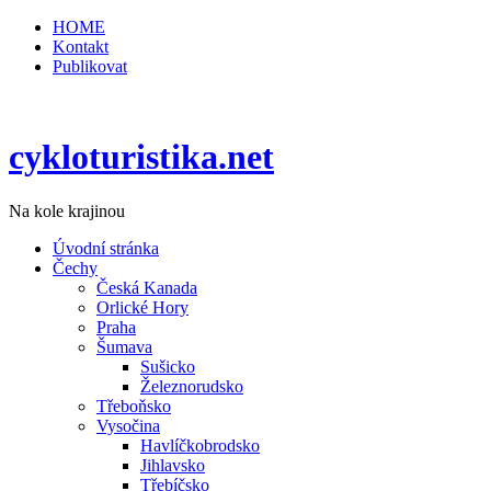
HOME
Kontakt
Publikovat
cykloturistika.net
Na kole krajinou
Úvodní stránka
Čechy
Česká Kanada
Orlické Hory
Praha
Šumava
Sušicko
Železnorudsko
Třeboňsko
Vysočina
Havlíčkobrodsko
Jihlavsko
Třebíčsko