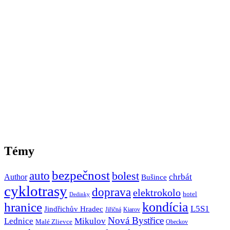
Témy
bezpečnost
auto
bolest
Author
chrbát
Bušince
cyklotrasy
doprava
elektrokolo
hotel
Dedinky
hranice
kondícia
L5S1
Jindřichův Hradec
Jiřičná
Kiarov
Nová Bystřice
Lednice
Mikulov
Malé Zlievce
Obeckov