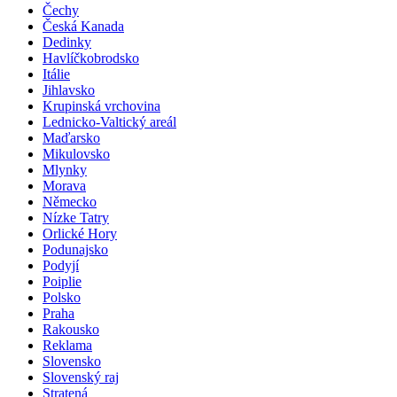
Čechy
Česká Kanada
Dedinky
Havlíčkobrodsko
Itálie
Jihlavsko
Krupinská vrchovina
Lednicko-Valtický areál
Maďarsko
Mikulovsko
Mlynky
Morava
Německo
Nízke Tatry
Orlické Hory
Podunajsko
Podyjí
Poiplie
Polsko
Praha
Rakousko
Reklama
Slovensko
Slovenský raj
Stratená