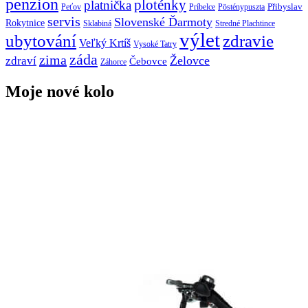
penzion
ploténky
platnička
Přibyslav
Peťov
Príbelce
Pösténypuszta
servis
Slovenské Ďarmoty
Rokytnice
Sklabiná
Stredné Plachtince
výlet
ubytování
zdravie
Veľký Krtíš
Vysoké Tatry
záda
zima
Želovce
zdraví
Čebovce
Záhorce
Moje nové kolo