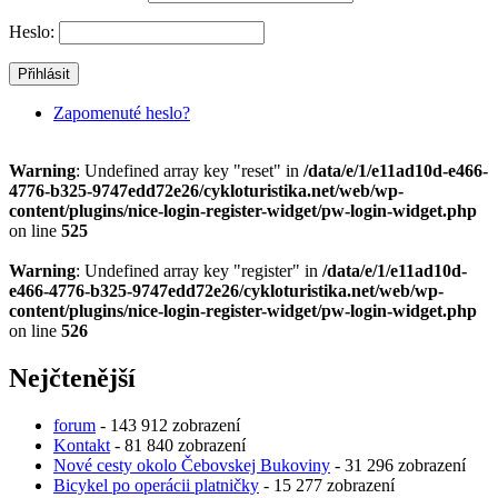
Heslo:
Zapomenuté heslo?
Warning
: Undefined array key "reset" in
/data/e/1/e11ad10d-e466-
4776-b325-9747edd72e26/cykloturistika.net/web/wp-
content/plugins/nice-login-register-widget/pw-login-widget.php
on line
525
Warning
: Undefined array key "register" in
/data/e/1/e11ad10d-
e466-4776-b325-9747edd72e26/cykloturistika.net/web/wp-
content/plugins/nice-login-register-widget/pw-login-widget.php
on line
526
Nejčtenější
forum
- 143 912 zobrazení
Kontakt
- 81 840 zobrazení
Nové cesty okolo Čebovskej Bukoviny
- 31 296 zobrazení
Bicykel po operácii platničky
- 15 277 zobrazení