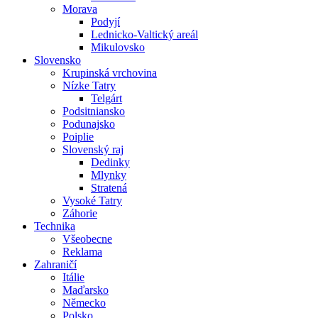
Morava
Podyjí
Lednicko-Valtický areál
Mikulovsko
Slovensko
Krupinská vrchovina
Nízke Tatry
Telgárt
Podsitniansko
Podunajsko
Poiplie
Slovenský raj
Dedinky
Mlynky
Stratená
Vysoké Tatry
Záhorie
Technika
Všeobecne
Reklama
Zahraničí
Itálie
Maďarsko
Německo
Polsko