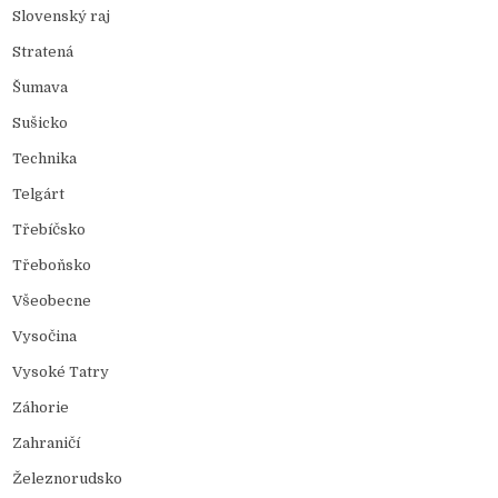
Slovenský raj
Stratená
Šumava
Sušicko
Technika
Telgárt
Třebíčsko
Třeboňsko
Všeobecne
Vysočina
Vysoké Tatry
Záhorie
Zahraničí
Železnorudsko