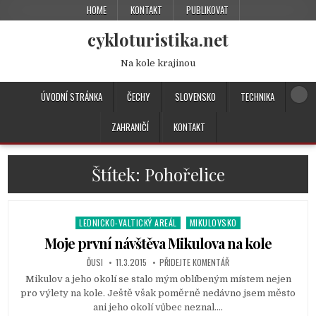
HOME
KONTAKT
PUBLIKOVAT
cykloturistika.net
Na kole krajinou
ÚVODNÍ STRÁNKA
ČECHY
SLOVENSKO
TECHNIKA
ZAHRANIČÍ
KONTAKT
Štítek:
Pohořelice
LEDNICKO-VALTICKÝ AREÁL
MIKULOVSKO
P
o
Moje první návštěva Mikulova na kole
s
ĎUSI
11.3.2015
PŘIDEJTE KOMENTÁŘ
t
Mikulov a jeho okolí se stalo mým oblíbeným místem nejen
e
pro výlety na kole. Ještě však poměrně nedávno jsem město
d
ani jeho okolí vůbec neznal….
i