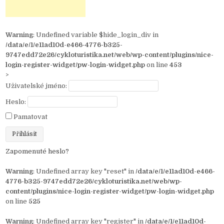
Warning
: Undefined variable $hide_login_div in
/data/e/1/e11ad10d-e466-4776-b325-
9747edd72e26/cykloturistika.net/web/wp-content/plugins/nice-
login-register-widget/pw-login-widget.php
on line
453
>
Uživatelské jméno:
Heslo:
Pamatovat
Zapomenuté heslo?
Warning
: Undefined array key "reset" in
/data/e/1/e11ad10d-e466-
4776-b325-9747edd72e26/cykloturistika.net/web/wp-
content/plugins/nice-login-register-widget/pw-login-widget.php
on line
525
Warning
: Undefined array key "register" in
/data/e/1/e11ad10d-