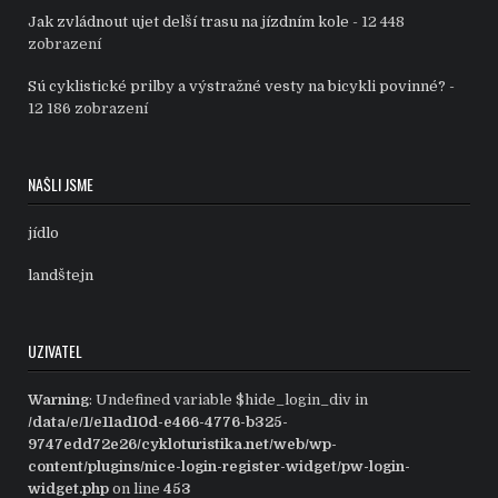
Jak zvládnout ujet delší trasu na jízdním kole
- 12 448
zobrazení
Sú cyklistické prilby a výstražné vesty na bicykli povinné?
-
12 186 zobrazení
NAŠLI JSME
jídlo
landštejn
UZIVATEL
Warning
: Undefined variable $hide_login_div in
/data/e/1/e11ad10d-e466-4776-b325-
9747edd72e26/cykloturistika.net/web/wp-
content/plugins/nice-login-register-widget/pw-login-
widget.php
on line
453