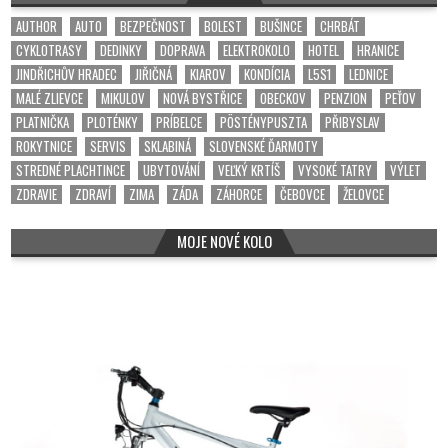
AUTHOR
AUTO
BEZPEČNOST
BOLEST
BUŠINCE
CHRBÁT
CYKLOTRASY
DEDINKY
DOPRAVA
ELEKTROKOLO
HOTEL
HRANICE
JINDŘICHŮV HRADEC
JIŘIČNÁ
KIAROV
KONDÍCIA
L5S1
LEDNICE
MALÉ ZLIEVCE
MIKULOV
NOVÁ BYSTŘICE
OBECKOV
PENZION
PEŤOV
PLATNIČKA
PLOTÉNKY
PRÍBELCE
PÖSTÉNYPUSZTA
PŘIBYSLAV
ROKYTNICE
SERVIS
SKLABINÁ
SLOVENSKÉ ĎARMOTY
STREDNÉ PLACHTINCE
UBYTOVÁNÍ
VEĽKÝ KRTÍŠ
VYSOKÉ TATRY
VÝLET
ZDRAVIE
ZDRAVÍ
ZIMA
ZÁDA
ZÁHORCE
ČEBOVCE
ŽELOVCE
MOJE NOVÉ KOLO