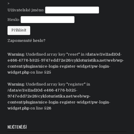
>
Uživatelské jméno:
Heslo:
Zapomenuté heslo?
Warning
: Undefined array key "reset" in
/data/e/1/e11ad10d-
e466-4776-b325-9747edd72e26/cykloturistika.net/web/wp-
content/plugins/nice-login-register-widget/pw-login-
widget.php
on line
525
Warning
: Undefined array key "register" in
/data/e/1/e11ad10d-e466-4776-b325-
9747edd72e26/cykloturistika.net/web/wp-
content/plugins/nice-login-register-widget/pw-login-
widget.php
on line
526
NEJČTENĚJŠÍ