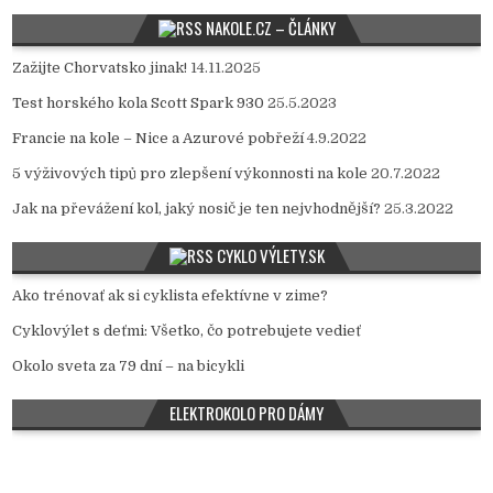
NAKOLE.CZ – ČLÁNKY
Zažijte Chorvatsko jinak!
14.11.2025
Test horského kola Scott Spark 930
25.5.2023
Francie na kole – Nice a Azurové pobřeží
4.9.2022
5 výživových tipů pro zlepšení výkonnosti na kole
20.7.2022
Jak na převážení kol, jaký nosič je ten nejvhodnější?
25.3.2022
CYKLO VÝLETY.SK
Ako trénovať ak si cyklista efektívne v zime?
Cyklovýlet s deťmi: Všetko, čo potrebujete vedieť
Okolo sveta za 79 dní – na bicykli
ELEKTROKOLO PRO DÁMY