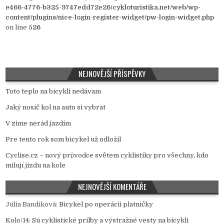
e466-4776-b325-9747edd72e26/cykloturistika.net/web/wp-
content/plugins/nice-login-register-widget/pw-login-widget.php
on line
526
NEJNOVĚJŠÍ PŘÍSPĚVKY
Toto teplo na bicykli nedávam
Jaký nosič kol na auto si vybrat
V zime nerád jazdím
Pre tento rok som bicykel už odložil
Cyclise.cz – nový průvodce světem cyklistiky pro všechny, kdo
milují jízdu na kole
NEJNOVĚJŠÍ KOMENTÁŘE
Júlia Bandiková
:
Bicykel po operácii platničky
Kolo/14
:
Sú cyklistické prilby a výstražné vesty na bicykli