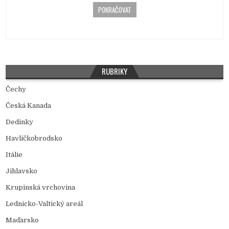
n
POKRAČOVAT
RUBRIKY
Čechy
Česká Kanada
Dedinky
Havlíčkobrodsko
Itálie
Jihlavsko
Krupinská vrchovina
Lednicko-Valtický areál
Maďarsko