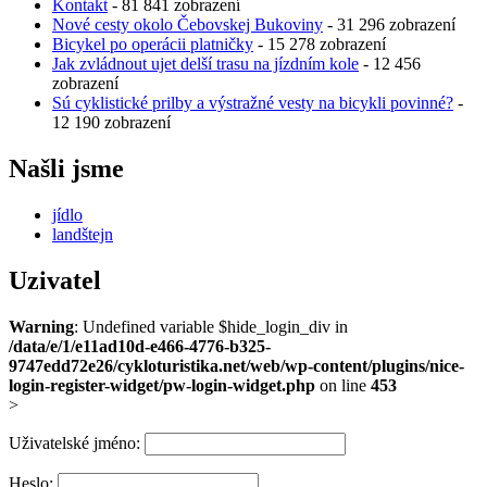
Kontakt
- 81 841 zobrazení
Nové cesty okolo Čebovskej Bukoviny
- 31 296 zobrazení
Bicykel po operácii platničky
- 15 278 zobrazení
Jak zvládnout ujet delší trasu na jízdním kole
- 12 456
zobrazení
Sú cyklistické prilby a výstražné vesty na bicykli povinné?
-
12 190 zobrazení
Našli jsme
jídlo
landštejn
Uzivatel
Warning
: Undefined variable $hide_login_div in
/data/e/1/e11ad10d-e466-4776-b325-
9747edd72e26/cykloturistika.net/web/wp-content/plugins/nice-
login-register-widget/pw-login-widget.php
on line
453
>
Uživatelské jméno:
Heslo: