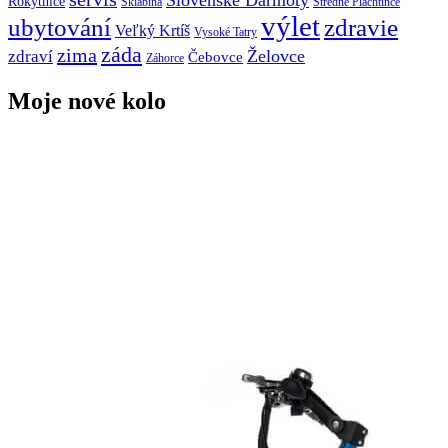
Rokytnice
Sklabiná
Stredné Plachtince
výlet
ubytování
zdravie
Veľký Krtíš
Vysoké Tatry
záda
zima
Želovce
zdraví
Čebovce
Záhorce
Moje nové kolo