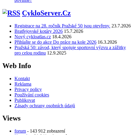
povinné?
CykloServer.Cz
Registrace na 28. ročník Pražské 50 jsou otevřeny.
23.7.2026
Bratřejovské kotáry 2026
15.7.2026
Nový cykloatlas.cz
18.4.2026
Přihlašte se do akce Do práce na kole 2026
16.3.2026
Pražská 50: závod, který spojuje sportovní výzvu a zážitky
pro celou rodinu
12.9.2025
Web Info
Kontakt
Reklama
Privacy policy
Používání cookies
Publikovat
Zásady ochrany osobních údajů
Views
forum
- 143 912 zobrazení