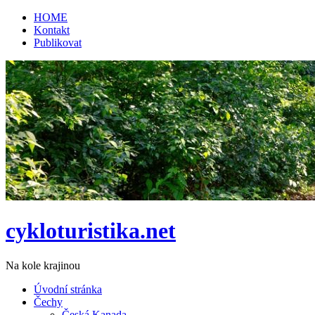
HOME
Kontakt
Publikovat
cykloturistika.net
Na kole krajinou
Úvodní stránka
Čechy
Česká Kanada