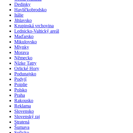
Dedinky
Havlíčkobrodsko
Itálie
Jihlavsko
Krupinská vrchovina
Lednicko-Valtický areál
Maďarsko
Mikulovsko
Mlynky
Morava
Německo
Nízke Tatry
Orlické Hory
Podunajsko
Podyjí
Poiplie
Polsko
Praha
Rakousko
Reklama
Slovensko
Slovenský raj
Stratená
Šumava
Sušicko