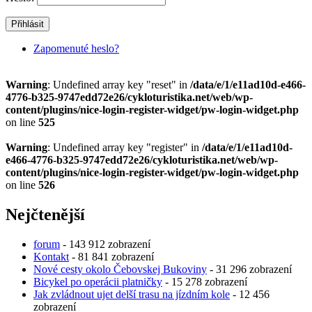
Zapomenuté heslo?
Warning
: Undefined array key "reset" in
/data/e/1/e11ad10d-e466-
4776-b325-9747edd72e26/cykloturistika.net/web/wp-
content/plugins/nice-login-register-widget/pw-login-widget.php
on line
525
Warning
: Undefined array key "register" in
/data/e/1/e11ad10d-
e466-4776-b325-9747edd72e26/cykloturistika.net/web/wp-
content/plugins/nice-login-register-widget/pw-login-widget.php
on line
526
Nejčtenější
forum
- 143 912 zobrazení
Kontakt
- 81 841 zobrazení
Nové cesty okolo Čebovskej Bukoviny
- 31 296 zobrazení
Bicykel po operácii platničky
- 15 278 zobrazení
Jak zvládnout ujet delší trasu na jízdním kole
- 12 456
zobrazení