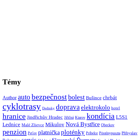
Témy
bezpečnost
auto
bolest
Author
chrbát
Bušince
cyklotrasy
doprava
elektrokolo
hotel
Dedinky
hranice
kondícia
L5S1
Jindřichův Hradec
Jiřičná
Kiarov
Nová Bystřice
Lednice
Mikulov
Malé Zlievce
Obeckov
penzion
ploténky
platnička
Přibyslav
Peťov
Príbelce
Pösténypuszta
servis
Slovenské Ďarmoty