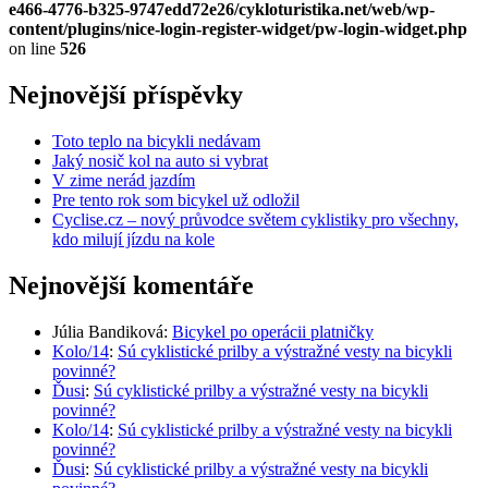
e466-4776-b325-9747edd72e26/cykloturistika.net/web/wp-
content/plugins/nice-login-register-widget/pw-login-widget.php
on line
526
Nejnovější příspěvky
Toto teplo na bicykli nedávam
Jaký nosič kol na auto si vybrat
V zime nerád jazdím
Pre tento rok som bicykel už odložil
Cyclise.cz – nový průvodce světem cyklistiky pro všechny,
kdo milují jízdu na kole
Nejnovější komentáře
Júlia Bandiková
:
Bicykel po operácii platničky
Kolo/14
:
Sú cyklistické prilby a výstražné vesty na bicykli
povinné?
Ďusi
:
Sú cyklistické prilby a výstražné vesty na bicykli
povinné?
Kolo/14
:
Sú cyklistické prilby a výstražné vesty na bicykli
povinné?
Ďusi
:
Sú cyklistické prilby a výstražné vesty na bicykli