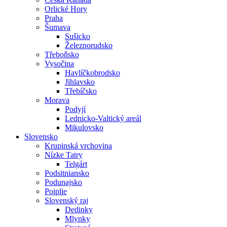
Orlické Hory
Praha
Šumava
Sušicko
Železnorudsko
Třeboňsko
Vysočina
Havlíčkobrodsko
Jihlavsko
Třebíčsko
Morava
Podyjí
Lednicko-Valtický areál
Mikulovsko
Slovensko
Krupinská vrchovina
Nízke Tatry
Telgárt
Podsitniansko
Podunajsko
Poiplie
Slovenský raj
Dedinky
Mlynky