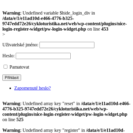
Warning
: Undefined variable $hide_login_div in
/data/e/1/e11ad10d-e466-4776-b325-
9747edd72e26/cykloturistika.net/web/wp-content/plugins/nice-
login-register-widget/pw-login-widget.php
on line
453
>
Uživatelské jméno:
Heslo:
Pamatovat
Zapomenuté heslo?
Warning
: Undefined array key "reset" in
/data/e/1/e11ad10d-e466-
4776-b325-9747edd72e26/cykloturistika.net/web/wp-
content/plugins/nice-login-register-widget/pw-login-widget.php
on line
525
Warning
: Undefined array key "register" in
/data/e/1/e11ad10d-