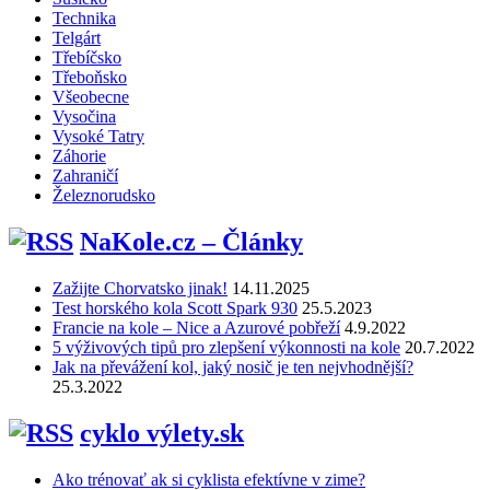
Technika
Telgárt
Třebíčsko
Třeboňsko
Všeobecne
Vysočina
Vysoké Tatry
Záhorie
Zahraničí
Železnorudsko
NaKole.cz – Články
Zažijte Chorvatsko jinak!
14.11.2025
Test horského kola Scott Spark 930
25.5.2023
Francie na kole – Nice a Azurové pobřeží
4.9.2022
5 výživových tipů pro zlepšení výkonnosti na kole
20.7.2022
Jak na převážení kol, jaký nosič je ten nejvhodnější?
25.3.2022
cyklo výlety.sk
Ako trénovať ak si cyklista efektívne v zime?