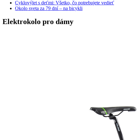
Cyklovýlet s deťmi: Všetko, čo potrebujete vedieť
Okolo sveta za 79 dní – na bicykli
Elektrokolo pro dámy