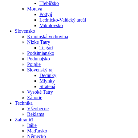
Třebíčsko
Morava
Podyjí
Lednicko-Valtický areál
Mikulovsko
Slovensko
Krupinská vrchovina
Nízke Tatry
Telgárt
Podsitniansko
Podunajsko
Poiplie
Slovenský raj
Dedinky
Mlynky
Stratená
Vysoké Tatry
Záhorie
Technika
Všeobecne
Reklama
Zahraničí
Itálie
Maďarsko
Německo