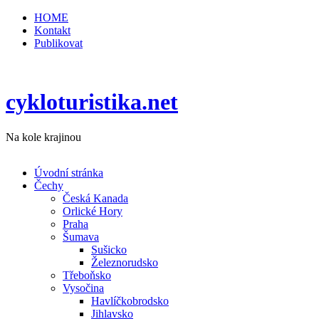
HOME
Kontakt
Publikovat
cykloturistika.net
Na kole krajinou
Úvodní stránka
Čechy
Česká Kanada
Orlické Hory
Praha
Šumava
Sušicko
Železnorudsko
Třeboňsko
Vysočina
Havlíčkobrodsko
Jihlavsko