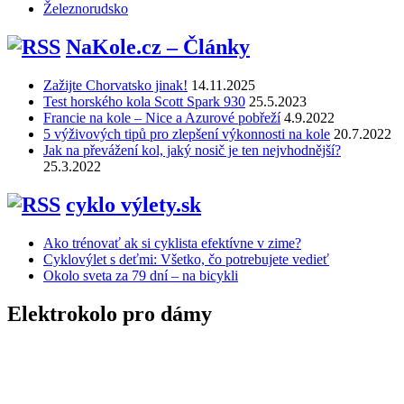
Železnorudsko
NaKole.cz – Články
Zažijte Chorvatsko jinak!
14.11.2025
Test horského kola Scott Spark 930
25.5.2023
Francie na kole – Nice a Azurové pobřeží
4.9.2022
5 výživových tipů pro zlepšení výkonnosti na kole
20.7.2022
Jak na převážení kol, jaký nosič je ten nejvhodnější?
25.3.2022
cyklo výlety.sk
Ako trénovať ak si cyklista efektívne v zime?
Cyklovýlet s deťmi: Všetko, čo potrebujete vedieť
Okolo sveta za 79 dní – na bicykli
Elektrokolo pro dámy