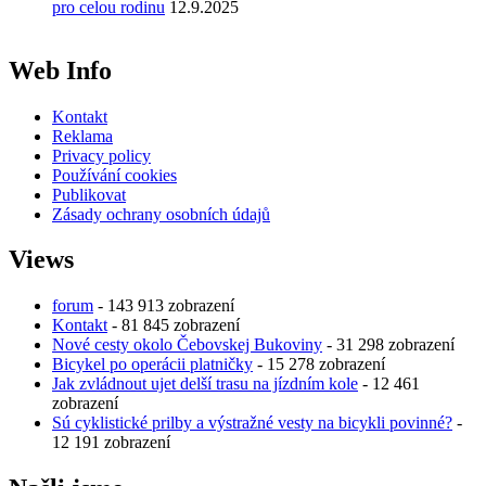
pro celou rodinu
12.9.2025
Web Info
Kontakt
Reklama
Privacy policy
Používání cookies
Publikovat
Zásady ochrany osobních údajů
Views
forum
- 143 913 zobrazení
Kontakt
- 81 845 zobrazení
Nové cesty okolo Čebovskej Bukoviny
- 31 298 zobrazení
Bicykel po operácii platničky
- 15 278 zobrazení
Jak zvládnout ujet delší trasu na jízdním kole
- 12 461
zobrazení
Sú cyklistické prilby a výstražné vesty na bicykli povinné?
-
12 191 zobrazení