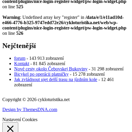
content/plugins/nice-login-register-widget/pw-login-widget.php
on line
525
Warning
: Undefined array key "register" in
/data/e/1/e11ad10d-
e466-4776-b325-9747edd72e26/cykloturistika.net/web/wp-
content/plugins/nice-login-register-widget/pw-login-widget.php
on line
526
Nejčtenější
forum
- 143 913 zobrazení
Kontakt
- 81 845 zobrazení
Nové cesty okolo Čebovskej Bukoviny
- 31 298 zobrazení
Bicykel po operácii platničky
- 15 278 zobrazení
Jak zvládnout ujet delší trasu na jízdním kole
- 12 461
zobrazení
Copyright © 2026 cykloturistika.net
Design by ThemesDNA.com
Nastavení Cookies