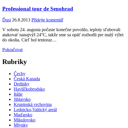
Professional tour de Senohrad
Ďusi
26.8.2013
Přidejte komentář
V sobotu 24. augusta počasie konečne povolilo, teploty sľubovali
atakovať nanajvýš 24°C, takže sme sa opäť rozhodli pre malý výlet
do okolia. Cieľ bol tentoraz…
Pokračovat
Rubriky
Čechy
Česká Kanada
Dedinky
Havlíčkobrodsko
Itálie
Jihlavsko
Krupinská vrchovina
Lednicko-Valtický areál
Maďarsko
Mikulovsko
Mlynky