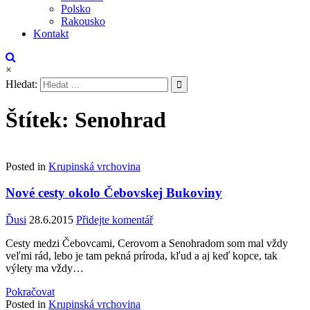
Polsko
Rakousko
Kontakt
×
Hledat:
Štítek:
Senohrad
Posted in
Krupinská vrchovina
Nové cesty okolo Čebovskej Bukoviny
Ďusi
28.6.2015
Přidejte komentář
Cesty medzi Čebovcami, Cerovom a Senohradom som mal vždy
veľmi rád, lebo je tam pekná príroda, kľud a aj keď kopce, tak
výlety ma vždy…
Pokračovat
Posted in
Krupinská vrchovina