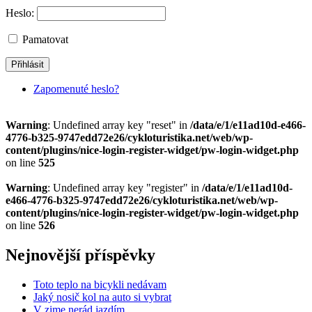
Heslo:
Pamatovat
Zapomenuté heslo?
Warning
: Undefined array key "reset" in
/data/e/1/e11ad10d-e466-
4776-b325-9747edd72e26/cykloturistika.net/web/wp-
content/plugins/nice-login-register-widget/pw-login-widget.php
on line
525
Warning
: Undefined array key "register" in
/data/e/1/e11ad10d-
e466-4776-b325-9747edd72e26/cykloturistika.net/web/wp-
content/plugins/nice-login-register-widget/pw-login-widget.php
on line
526
Nejnovější příspěvky
Toto teplo na bicykli nedávam
Jaký nosič kol na auto si vybrat
V zime nerád jazdím