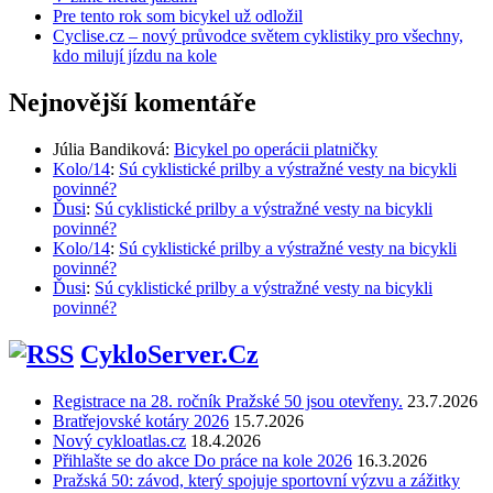
Pre tento rok som bicykel už odložil
Cyclise.cz – nový průvodce světem cyklistiky pro všechny,
kdo milují jízdu na kole
Nejnovější komentáře
Júlia Bandiková
:
Bicykel po operácii platničky
Kolo/14
:
Sú cyklistické prilby a výstražné vesty na bicykli
povinné?
Ďusi
:
Sú cyklistické prilby a výstražné vesty na bicykli
povinné?
Kolo/14
:
Sú cyklistické prilby a výstražné vesty na bicykli
povinné?
Ďusi
:
Sú cyklistické prilby a výstražné vesty na bicykli
povinné?
CykloServer.Cz
Registrace na 28. ročník Pražské 50 jsou otevřeny.
23.7.2026
Bratřejovské kotáry 2026
15.7.2026
Nový cykloatlas.cz
18.4.2026
Přihlašte se do akce Do práce na kole 2026
16.3.2026
Pražská 50: závod, který spojuje sportovní výzvu a zážitky