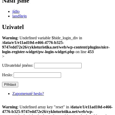
Našli jsme
jídlo
landštejn
Uzivatel
Warning
: Undefined variable $hide_login_div in
/data/e/1/e11ad10d-e466-4776-b325-
9747edd72e26/cykloturistika.net/web/wp-content/plugins/nice-
login-register-widget/pw-login-widget.php
on line
453
>
Uživatelské jméno:
Heslo:
Zapomenuté heslo?
Warning
: Undefined array key "reset" in
/data/e/1/e11ad10d-e466-
4776-b325-9747edd72e26/cykloturistika.net/web/wp-