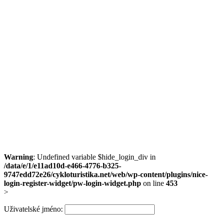
Warning
: Undefined variable $hide_login_div in
/data/e/1/e11ad10d-e466-4776-b325-
9747edd72e26/cykloturistika.net/web/wp-content/plugins/nice-
login-register-widget/pw-login-widget.php
on line
453
>
Uživatelské jméno: