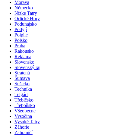
Morava
Německo
Nízke Tatry
Orlické Hory
Podunajsko
Podyjí
Poiplie
Polsko
Praha
Rakousko
Reklama
Slovensko
Slovenský raj
Stratená
Šumava
Sušicko
Technika
Telgárt
Třebíčsko
Třeboňsko
Všeobecne
Vysočina
Vysoké Tatry
Záhorie
Zahraničí