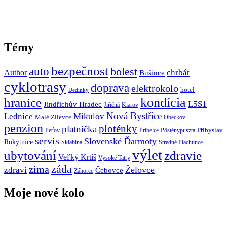
Témy
bezpečnost
auto
bolest
Author
chrbát
Bušince
cyklotrasy
doprava
elektrokolo
hotel
Dedinky
hranice
kondícia
L5S1
Jindřichův Hradec
Jiřičná
Kiarov
Nová Bystřice
Lednice
Mikulov
Malé Zlievce
Obeckov
penzion
ploténky
platnička
Přibyslav
Peťov
Príbelce
Pösténypuszta
servis
Slovenské Ďarmoty
Rokytnice
Sklabiná
Stredné Plachtince
výlet
ubytování
zdravie
Veľký Krtíš
Vysoké Tatry
záda
zima
Želovce
zdraví
Čebovce
Záhorce
Moje nové kolo