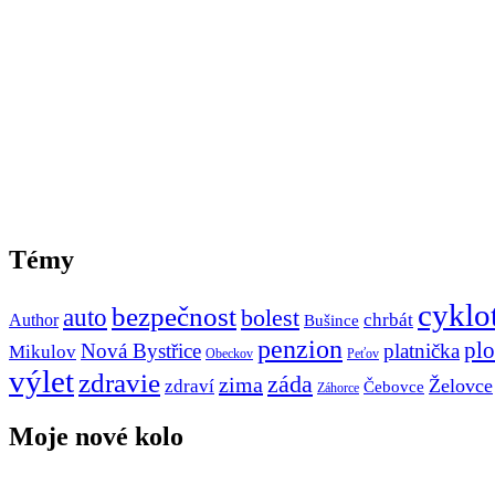
Témy
cyklo
bezpečnost
auto
bolest
Author
chrbát
Bušince
penzion
pl
Nová Bystřice
platnička
Mikulov
Obeckov
Peťov
výlet
zdravie
záda
zima
Želovce
zdraví
Čebovce
Záhorce
Moje nové kolo