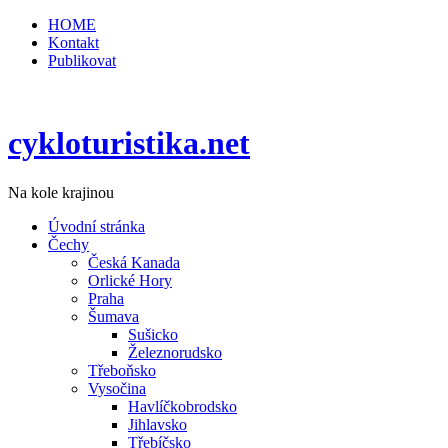
HOME
Kontakt
Publikovat
cykloturistika.net
Na kole krajinou
Úvodní stránka
Čechy
Česká Kanada
Orlické Hory
Praha
Šumava
Sušicko
Železnorudsko
Třeboňsko
Vysočina
Havlíčkobrodsko
Jihlavsko
Třebíčsko