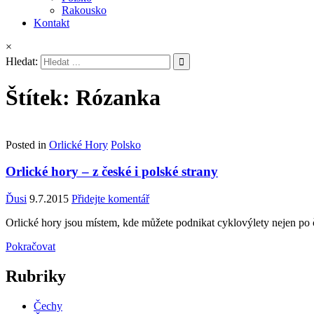
Rakousko
Kontakt
×
Hledat:
Štítek:
Rózanka
Posted in
Orlické Hory
Polsko
Orlické hory – z české i polské strany
Ďusi
9.7.2015
Přidejte komentář
Orlické hory jsou místem, kde můžete podnikat cyklovýlety nejen po če
Pokračovat
Rubriky
Čechy