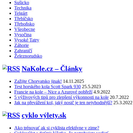
Sušicko
Technika
Telgárt
Třebíčsko
Třeboňsko
Všeobecne
Vysočina
Vysoké Tatry
Záhorie
Zahraničí
Železnorudsko
NaKole.cz – Články
Zažijte Chorvatsko jinak!
14.11.2025
Test horského kola Scott Spark 930
25.5.2023
Francie na kole – Nice a Azurové pobřeží
4.9.2022
5 výživových tipů pro zlepšení výkonnosti na kole
20.7.2022
Jak na převážení kol, jaký nosič je ten nejvhodnější?
25.3.2022
cyklo výlety.sk
Ako trénovať ak si cyklista efektívne v zime?