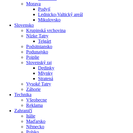
Morava
Podyjí
Lednicko-Valtický areál
Mikulovsko
Slovensko
Krupinská vrchovina
Nízke Tatry
Telgárt
Podsitniansko
Podunajsko
Poiplie
Slovenský raj
Dedinky
Mlynky
Stratená
Vysoké Tatry
Záhorie
Technika
Všeobecne
Reklama
Zahraničí
Itálie
Maďarsko
Německo
Polsko