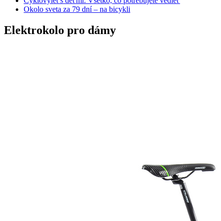
Cyklovýlet s deťmi: Všetko, čo potrebujete vedieť
Okolo sveta za 79 dní – na bicykli
Elektrokolo pro dámy