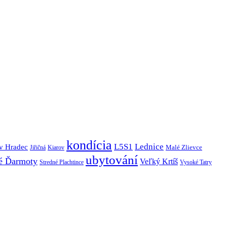
kondícia
L5S1
Lednice
ův Hradec
Malé Zlievce
Jiřičná
Kiarov
ubytování
é Ďarmoty
Veľký Krtíš
Stredné Plachtince
Vysoké Tatry