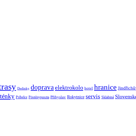
trasy
hranice
doprava
elektrokolo
Jindřich
hotel
Dedinky
oténky
servis
Slovensk
Rokytnice
Přibyslav
Príbelce
Pösténypuszta
Sklabiná