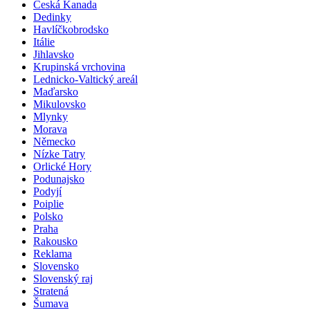
Česká Kanada
Dedinky
Havlíčkobrodsko
Itálie
Jihlavsko
Krupinská vrchovina
Lednicko-Valtický areál
Maďarsko
Mikulovsko
Mlynky
Morava
Německo
Nízke Tatry
Orlické Hory
Podunajsko
Podyjí
Poiplie
Polsko
Praha
Rakousko
Reklama
Slovensko
Slovenský raj
Stratená
Šumava