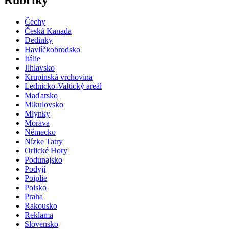
Rubriky
Čechy
Česká Kanada
Dedinky
Havlíčkobrodsko
Itálie
Jihlavsko
Krupinská vrchovina
Lednicko-Valtický areál
Maďarsko
Mikulovsko
Mlynky
Morava
Německo
Nízke Tatry
Orlické Hory
Podunajsko
Podyjí
Poiplie
Polsko
Praha
Rakousko
Reklama
Slovensko