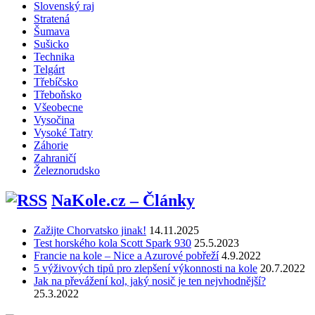
Slovenský raj
Stratená
Šumava
Sušicko
Technika
Telgárt
Třebíčsko
Třeboňsko
Všeobecne
Vysočina
Vysoké Tatry
Záhorie
Zahraničí
Železnorudsko
NaKole.cz – Články
Zažijte Chorvatsko jinak!
14.11.2025
Test horského kola Scott Spark 930
25.5.2023
Francie na kole – Nice a Azurové pobřeží
4.9.2022
5 výživových tipů pro zlepšení výkonnosti na kole
20.7.2022
Jak na převážení kol, jaký nosič je ten nejvhodnější?
25.3.2022