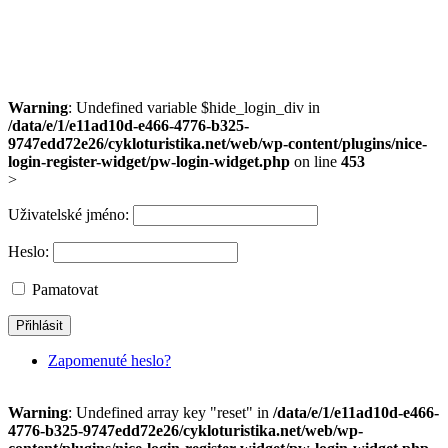
Warning
: Undefined variable $hide_login_div in
/data/e/1/e11ad10d-e466-4776-b325-
9747edd72e26/cykloturistika.net/web/wp-content/plugins/nice-
login-register-widget/pw-login-widget.php
on line
453
>
Uživatelské jméno:
Heslo:
Pamatovat
Zapomenuté heslo?
Warning
: Undefined array key "reset" in
/data/e/1/e11ad10d-e466-
4776-b325-9747edd72e26/cykloturistika.net/web/wp-