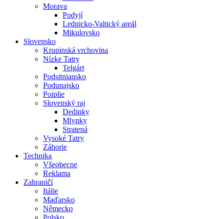
Morava
Podyjí
Lednicko-Valtický areál
Mikulovsko
Slovensko
Krupinská vrchovina
Nízke Tatry
Telgárt
Podsitniansko
Podunajsko
Poiplie
Slovenský raj
Dedinky
Mlynky
Stratená
Vysoké Tatry
Záhorie
Technika
Všeobecne
Reklama
Zahraničí
Itálie
Maďarsko
Německo
Polsko