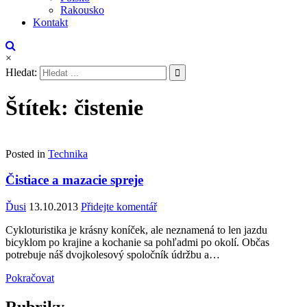
Rakousko
Kontakt
×
Hledat:
Štítek:
čistenie
Posted in
Technika
Čistiace a mazacie spreje
Ďusi
13.10.2013
Přidejte komentář
Cykloturistika je krásny koníček, ale neznamená to len jazdu
bicyklom po krajine a kochanie sa pohľadmi po okolí. Občas
potrebuje náš dvojkolesový spoločník údržbu a…
Pokračovat