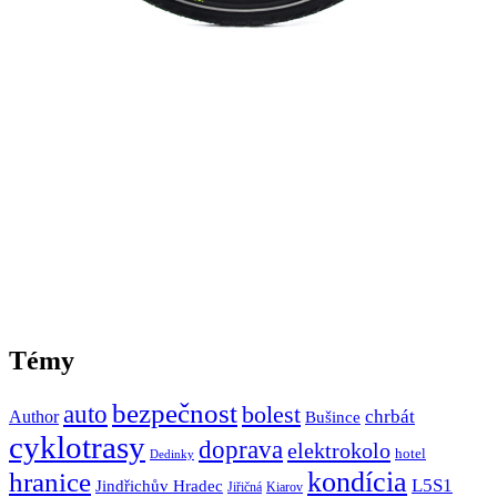
Témy
bezpečnost
auto
bolest
Author
chrbát
Bušince
cyklotrasy
doprava
elektrokolo
hotel
Dedinky
hranice
kondícia
L5S1
Jindřichův Hradec
Jiřičná
Kiarov