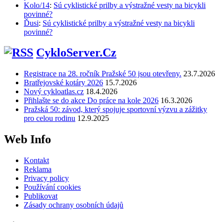
Kolo/14
:
Sú cyklistické prilby a výstražné vesty na bicykli
povinné?
Ďusi
:
Sú cyklistické prilby a výstražné vesty na bicykli
povinné?
CykloServer.Cz
Registrace na 28. ročník Pražské 50 jsou otevřeny.
23.7.2026
Bratřejovské kotáry 2026
15.7.2026
Nový cykloatlas.cz
18.4.2026
Přihlašte se do akce Do práce na kole 2026
16.3.2026
Pražská 50: závod, který spojuje sportovní výzvu a zážitky
pro celou rodinu
12.9.2025
Web Info
Kontakt
Reklama
Privacy policy
Používání cookies
Publikovat
Zásady ochrany osobních údajů