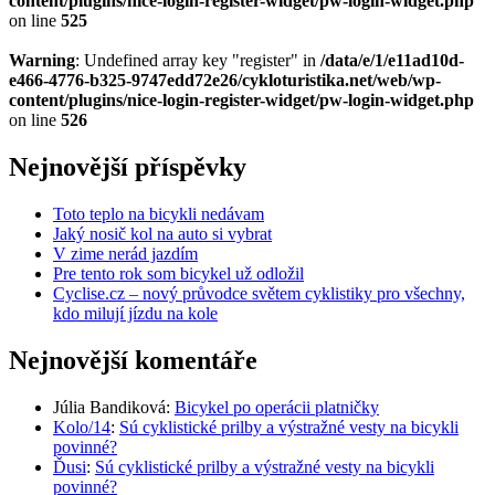
content/plugins/nice-login-register-widget/pw-login-widget.php
on line
525
Warning
: Undefined array key "register" in
/data/e/1/e11ad10d-
e466-4776-b325-9747edd72e26/cykloturistika.net/web/wp-
content/plugins/nice-login-register-widget/pw-login-widget.php
on line
526
Nejnovější příspěvky
Toto teplo na bicykli nedávam
Jaký nosič kol na auto si vybrat
V zime nerád jazdím
Pre tento rok som bicykel už odložil
Cyclise.cz – nový průvodce světem cyklistiky pro všechny,
kdo milují jízdu na kole
Nejnovější komentáře
Júlia Bandiková
:
Bicykel po operácii platničky
Kolo/14
:
Sú cyklistické prilby a výstražné vesty na bicykli
povinné?
Ďusi
:
Sú cyklistické prilby a výstražné vesty na bicykli
povinné?