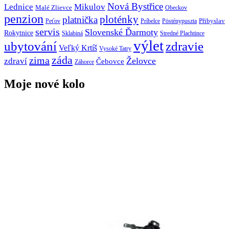
Nová Bystřice
Lednice
Mikulov
Malé Zlievce
Obeckov
penzion
ploténky
platnička
Přibyslav
Peťov
Príbelce
Pösténypuszta
servis
Slovenské Ďarmoty
Rokytnice
Sklabiná
Stredné Plachtince
výlet
ubytování
zdravie
Veľký Krtíš
Vysoké Tatry
záda
zima
Želovce
zdraví
Čebovce
Záhorce
Moje nové kolo