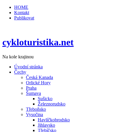
HOME
Kontakt
Publikovat
cykloturistika.net
Na kole krajinou
Úvodní stránka
Čechy
Česká Kanada
Orlické Hory
Praha
Šumava
Sušicko
Železnorudsko
Třeboňsko
Vysočina
Havlíčkobrodsko
Jihlavsko
Třebíčsko