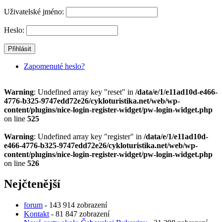
Uživatelské jméno:
Heslo:
Zapomenuté heslo?
Warning
: Undefined array key "reset" in
/data/e/1/e11ad10d-e466-
4776-b325-9747edd72e26/cykloturistika.net/web/wp-
content/plugins/nice-login-register-widget/pw-login-widget.php
on line
525
Warning
: Undefined array key "register" in
/data/e/1/e11ad10d-
e466-4776-b325-9747edd72e26/cykloturistika.net/web/wp-
content/plugins/nice-login-register-widget/pw-login-widget.php
on line
526
Nejčtenější
forum
- 143 914 zobrazení
Kontakt
- 81 847 zobrazení