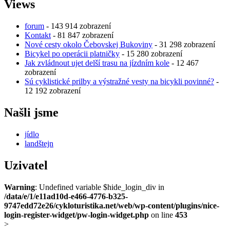
Views
forum
- 143 914 zobrazení
Kontakt
- 81 847 zobrazení
Nové cesty okolo Čebovskej Bukoviny
- 31 298 zobrazení
Bicykel po operácii platničky
- 15 280 zobrazení
Jak zvládnout ujet delší trasu na jízdním kole
- 12 467
zobrazení
Sú cyklistické prilby a výstražné vesty na bicykli povinné?
-
12 192 zobrazení
Našli jsme
jídlo
landštejn
Uzivatel
Warning
: Undefined variable $hide_login_div in
/data/e/1/e11ad10d-e466-4776-b325-
9747edd72e26/cykloturistika.net/web/wp-content/plugins/nice-
login-register-widget/pw-login-widget.php
on line
453
>