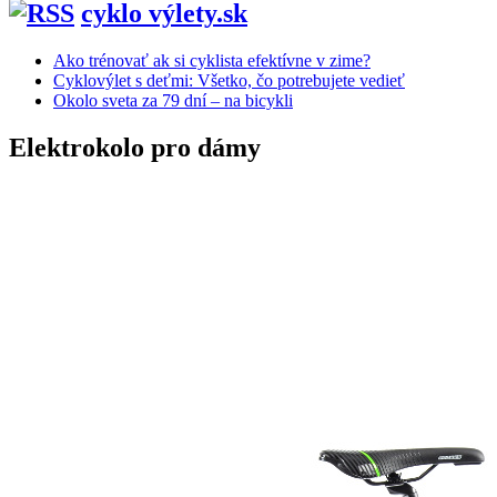
cyklo výlety.sk
Ako trénovať ak si cyklista efektívne v zime?
Cyklovýlet s deťmi: Všetko, čo potrebujete vedieť
Okolo sveta za 79 dní – na bicykli
Elektrokolo pro dámy