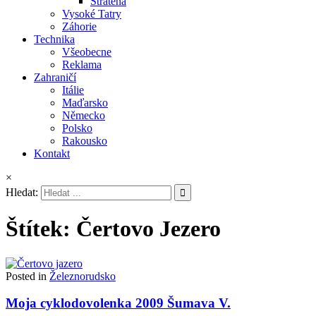
Stratená
Vysoké Tatry
Záhorie
Technika
Všeobecne
Reklama
Zahraničí
Itálie
Maďarsko
Německo
Polsko
Rakousko
Kontakt
×
Hledat:
Štítek:
Čertovo Jezero
Posted in
Železnorudsko
Moja cyklodovolenka 2009 Šumava V.