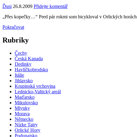
Ďusi
26.8.2009
Přidejte komentář
„Přes kopečky…“ Pred pár rokmi som bicykloval v Orlických horách 
Pokračovat
Rubriky
Čechy
Česká Kanada
Dedinky
Havlíčkobrodsko
Itálie
Jihlavsko
Krupinská vrchovina
Lednicko-Valtický areál
Maďarsko
Mikulovsko
Mlynky
Morava
Německo
Nízke Tatry
Orlické Hory
Podunajsko