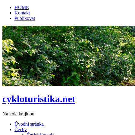
HOME
Kontakt
Publikovat
cykloturistika.net
Na kole krajinou
Úvodní stránka
Čechy
Česká Kanada