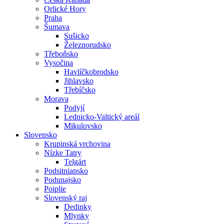
Orlické Hory
Praha
Šumava
Sušicko
Železnorudsko
Třeboňsko
Vysočina
Havlíčkobrodsko
Jihlavsko
Třebíčsko
Morava
Podyjí
Lednicko-Valtický areál
Mikulovsko
Slovensko
Krupinská vrchovina
Nízke Tatry
Telgárt
Podsitniansko
Podunajsko
Poiplie
Slovenský raj
Dedinky
Mlynky