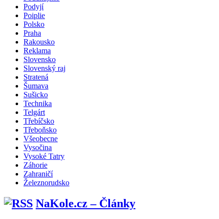
Podyjí
Poiplie
Polsko
Praha
Rakousko
Reklama
Slovensko
Slovenský raj
Stratená
Šumava
Sušicko
Technika
Telgárt
Třebíčsko
Třeboňsko
Všeobecne
Vysočina
Vysoké Tatry
Záhorie
Zahraničí
Železnorudsko
NaKole.cz – Články