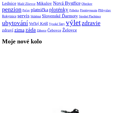
Nová Bystřice
Lednice
Mikulov
Malé Zlievce
Obeckov
penzion
ploténky
platnička
Přibyslav
Peťov
Príbelce
Pösténypuszta
servis
Slovenské Ďarmoty
Rokytnice
Sklabiná
Stredné Plachtince
výlet
ubytování
zdravie
Veľký Krtíš
Vysoké Tatry
záda
zima
Želovce
zdraví
Čebovce
Záhorce
Moje nové kolo