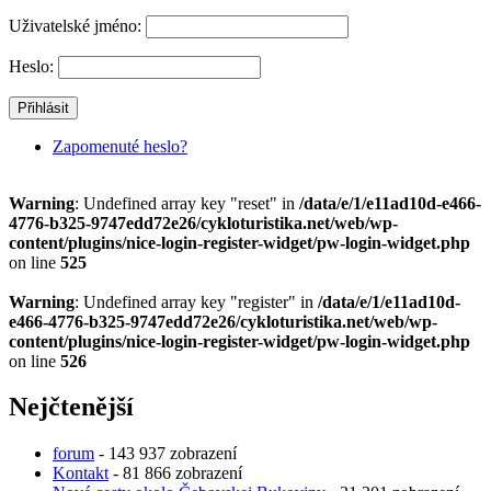
Uživatelské jméno:
Heslo:
Zapomenuté heslo?
Warning
: Undefined array key "reset" in
/data/e/1/e11ad10d-e466-
4776-b325-9747edd72e26/cykloturistika.net/web/wp-
content/plugins/nice-login-register-widget/pw-login-widget.php
on line
525
Warning
: Undefined array key "register" in
/data/e/1/e11ad10d-
e466-4776-b325-9747edd72e26/cykloturistika.net/web/wp-
content/plugins/nice-login-register-widget/pw-login-widget.php
on line
526
Nejčtenější
forum
- 143 937 zobrazení
Kontakt
- 81 866 zobrazení