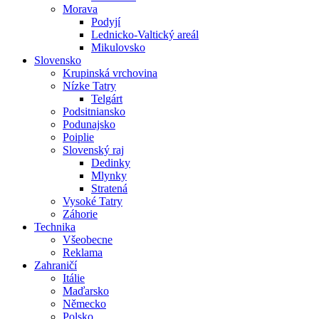
Morava
Podyjí
Lednicko-Valtický areál
Mikulovsko
Slovensko
Krupinská vrchovina
Nízke Tatry
Telgárt
Podsitniansko
Podunajsko
Poiplie
Slovenský raj
Dedinky
Mlynky
Stratená
Vysoké Tatry
Záhorie
Technika
Všeobecne
Reklama
Zahraničí
Itálie
Maďarsko
Německo
Polsko