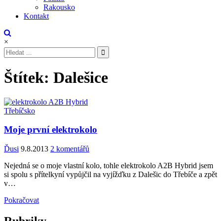
Rakousko
Kontakt
×
Hledat:
Štítek:
Dalešice
Posted
Třebíčsko
in
Moje první elektrokolo
Ďusi
9.8.2013
2 komentářů
Nejedná se o moje vlastní kolo, tohle elektrokolo A2B Hybrid jsem
si spolu s přítelkyní vypůjčil na vyjížďku z Dalešic do Třebíče a zpět
v…
Pokračovat