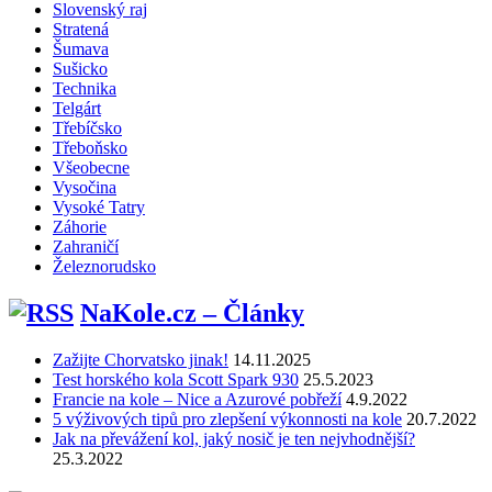
Slovenský raj
Stratená
Šumava
Sušicko
Technika
Telgárt
Třebíčsko
Třeboňsko
Všeobecne
Vysočina
Vysoké Tatry
Záhorie
Zahraničí
Železnorudsko
NaKole.cz – Články
Zažijte Chorvatsko jinak!
14.11.2025
Test horského kola Scott Spark 930
25.5.2023
Francie na kole – Nice a Azurové pobřeží
4.9.2022
5 výživových tipů pro zlepšení výkonnosti na kole
20.7.2022
Jak na převážení kol, jaký nosič je ten nejvhodnější?
25.3.2022