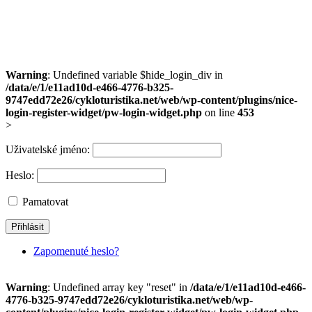
Warning
: Undefined variable $hide_login_div in
/data/e/1/e11ad10d-e466-4776-b325-
9747edd72e26/cykloturistika.net/web/wp-content/plugins/nice-
login-register-widget/pw-login-widget.php
on line
453
>
Uživatelské jméno:
Heslo:
Pamatovat
Zapomenuté heslo?
Warning
: Undefined array key "reset" in
/data/e/1/e11ad10d-e466-
4776-b325-9747edd72e26/cykloturistika.net/web/wp-