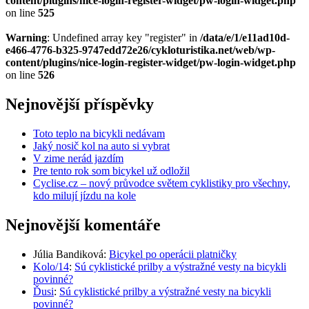
content/plugins/nice-login-register-widget/pw-login-widget.php
on line
525
Warning
: Undefined array key "register" in
/data/e/1/e11ad10d-
e466-4776-b325-9747edd72e26/cykloturistika.net/web/wp-
content/plugins/nice-login-register-widget/pw-login-widget.php
on line
526
Nejnovější příspěvky
Toto teplo na bicykli nedávam
Jaký nosič kol na auto si vybrat
V zime nerád jazdím
Pre tento rok som bicykel už odložil
Cyclise.cz – nový průvodce světem cyklistiky pro všechny,
kdo milují jízdu na kole
Nejnovější komentáře
Júlia Bandiková
:
Bicykel po operácii platničky
Kolo/14
:
Sú cyklistické prilby a výstražné vesty na bicykli
povinné?
Ďusi
:
Sú cyklistické prilby a výstražné vesty na bicykli
povinné?