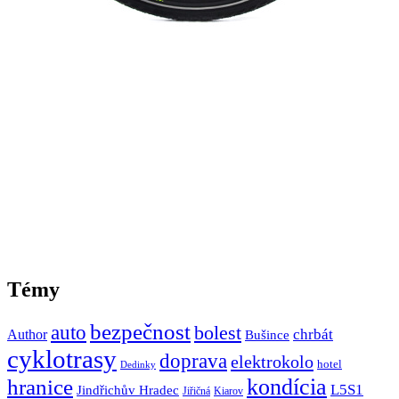
Témy
bezpečnost
auto
bolest
Author
chrbát
Bušince
cyklotrasy
doprava
elektrokolo
hotel
Dedinky
hranice
kondícia
L5S1
Jindřichův Hradec
Jiřičná
Kiarov