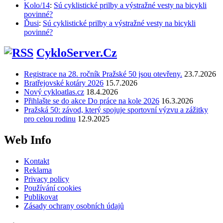
Kolo/14
:
Sú cyklistické prilby a výstražné vesty na bicykli
povinné?
Ďusi
:
Sú cyklistické prilby a výstražné vesty na bicykli
povinné?
CykloServer.Cz
Registrace na 28. ročník Pražské 50 jsou otevřeny.
23.7.2026
Bratřejovské kotáry 2026
15.7.2026
Nový cykloatlas.cz
18.4.2026
Přihlašte se do akce Do práce na kole 2026
16.3.2026
Pražská 50: závod, který spojuje sportovní výzvu a zážitky
pro celou rodinu
12.9.2025
Web Info
Kontakt
Reklama
Privacy policy
Používání cookies
Publikovat
Zásady ochrany osobních údajů