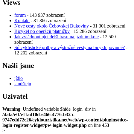
Views
forum
- 143 937 zobrazení
Kontakt
- 81 866 zobrazení
Nové cesty okolo Čebovskej Bukoviny
- 31 301 zobrazení
Bicykel po operácii platničky
- 15 286 zobrazení
Jak zvládnout ujet delší trasu na jízdním kole
- 12 500
zobrazení
Sú cyklistické prilby a výstražné vesty na bicykli povinné?
-
12 202 zobrazení
Našli jsme
jídlo
landštejn
Uzivatel
Warning
: Undefined variable $hide_login_div in
/data/e/1/e11ad10d-e466-4776-b325-
9747edd72e26/cykloturistika.net/web/wp-content/plugins/nice-
login-register-widget/pw-login-widget.php
on line
453
>