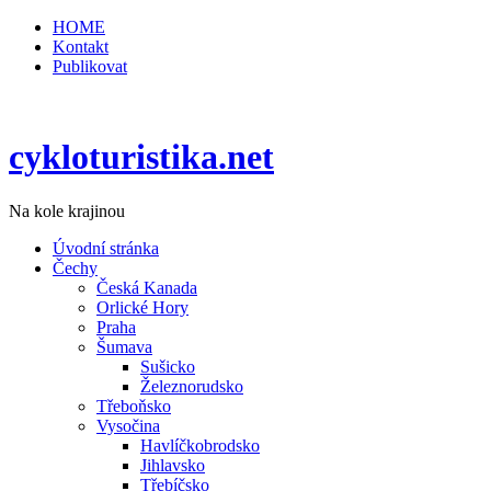
HOME
Kontakt
Publikovat
cykloturistika.net
Na kole krajinou
Úvodní stránka
Čechy
Česká Kanada
Orlické Hory
Praha
Šumava
Sušicko
Železnorudsko
Třeboňsko
Vysočina
Havlíčkobrodsko
Jihlavsko
Třebíčsko