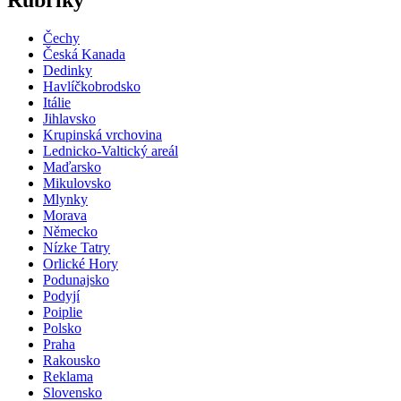
Rubriky
Čechy
Česká Kanada
Dedinky
Havlíčkobrodsko
Itálie
Jihlavsko
Krupinská vrchovina
Lednicko-Valtický areál
Maďarsko
Mikulovsko
Mlynky
Morava
Německo
Nízke Tatry
Orlické Hory
Podunajsko
Podyjí
Poiplie
Polsko
Praha
Rakousko
Reklama
Slovensko