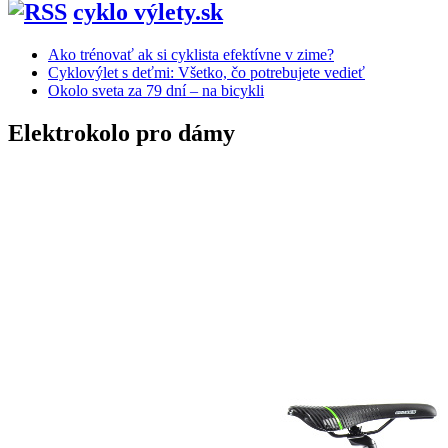
cyklo výlety.sk
Ako trénovať ak si cyklista efektívne v zime?
Cyklovýlet s deťmi: Všetko, čo potrebujete vedieť
Okolo sveta za 79 dní – na bicykli
Elektrokolo pro dámy