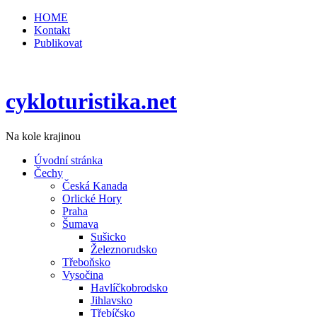
HOME
Kontakt
Publikovat
cykloturistika.net
Na kole krajinou
Úvodní stránka
Čechy
Česká Kanada
Orlické Hory
Praha
Šumava
Sušicko
Železnorudsko
Třeboňsko
Vysočina
Havlíčkobrodsko
Jihlavsko
Třebíčsko