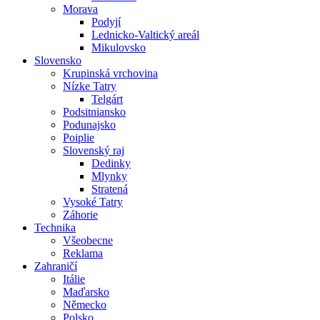
Morava
Podyjí
Lednicko-Valtický areál
Mikulovsko
Slovensko
Krupinská vrchovina
Nízke Tatry
Telgárt
Podsitniansko
Podunajsko
Poiplie
Slovenský raj
Dedinky
Mlynky
Stratená
Vysoké Tatry
Záhorie
Technika
Všeobecne
Reklama
Zahraničí
Itálie
Maďarsko
Německo
Polsko