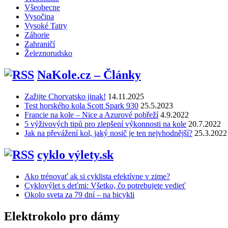
Všeobecne
Vysočina
Vysoké Tatry
Záhorie
Zahraničí
Železnorudsko
NaKole.cz – Články
Zažijte Chorvatsko jinak!
14.11.2025
Test horského kola Scott Spark 930
25.5.2023
Francie na kole – Nice a Azurové pobřeží
4.9.2022
5 výživových tipů pro zlepšení výkonnosti na kole
20.7.2022
Jak na převážení kol, jaký nosič je ten nejvhodnější?
25.3.2022
cyklo výlety.sk
Ako trénovať ak si cyklista efektívne v zime?
Cyklovýlet s deťmi: Všetko, čo potrebujete vedieť
Okolo sveta za 79 dní – na bicykli
Elektrokolo pro dámy