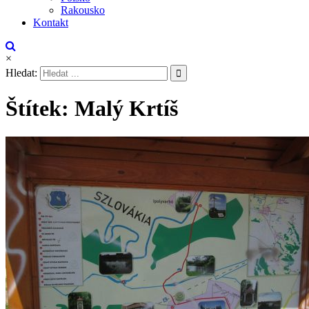
Rakousko
Kontakt
×
Hledat:
Štítek:
Malý Krtíš