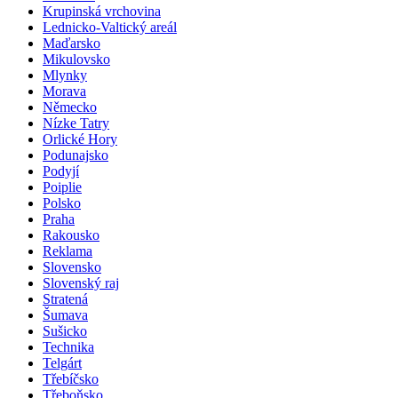
Krupinská vrchovina
Lednicko-Valtický areál
Maďarsko
Mikulovsko
Mlynky
Morava
Německo
Nízke Tatry
Orlické Hory
Podunajsko
Podyjí
Poiplie
Polsko
Praha
Rakousko
Reklama
Slovensko
Slovenský raj
Stratená
Šumava
Sušicko
Technika
Telgárt
Třebíčsko
Třeboňsko