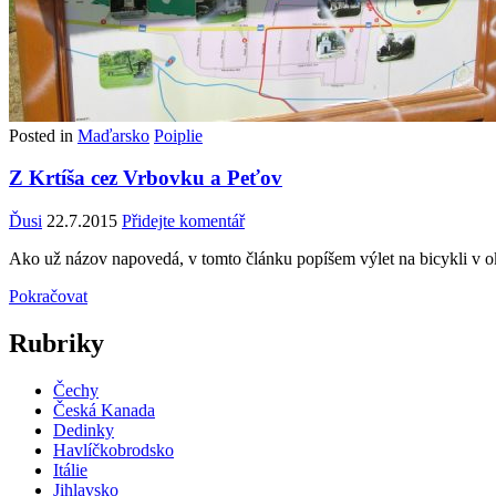
Posted in
Maďarsko
Poiplie
Z Krtíša cez Vrbovku a Peťov
Ďusi
22.7.2015
Přidejte komentář
Ako už názov napovedá, v tomto článku popíšem výlet na bicykli v o
Pokračovat
Rubriky
Čechy
Česká Kanada
Dedinky
Havlíčkobrodsko
Itálie
Jihlavsko